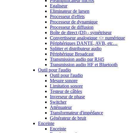
Préamplificateur micros
Egaliseur
Eliminateur de larsen
Processeur d'effets
Processeur de dynamique
Processeur de diffusion
Boîte de direct (DI) - symétriseur
Convertisseur analogique <> numérique
Périphériques DANTE, AVB, etc…
Splitter et distributeur audio
Périphérique Broadcast
Transmission audio par RJ45
Transmission audio HF et Bluetooth
Outil pour l'audio
Outil pour l'audio
Mesure sonore
Limitation sonore
Testeur de câbles
Inverseur de phase
Switcher
Atténuateur
Transformateur d'impédance
Générateur de bruit
Enceinte
Enceinte