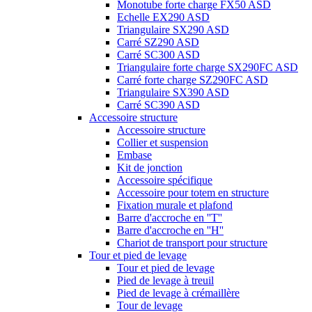
Monotube forte charge FX50 ASD
Echelle EX290 ASD
Triangulaire SX290 ASD
Carré SZ290 ASD
Carré SC300 ASD
Triangulaire forte charge SX290FC ASD
Carré forte charge SZ290FC ASD
Triangulaire SX390 ASD
Carré SC390 ASD
Accessoire structure
Accessoire structure
Collier et suspension
Embase
Kit de jonction
Accessoire spécifique
Accessoire pour totem en structure
Fixation murale et plafond
Barre d'accroche en ''T''
Barre d'accroche en ''H''
Chariot de transport pour structure
Tour et pied de levage
Tour et pied de levage
Pied de levage à treuil
Pied de levage à crémaillère
Tour de levage