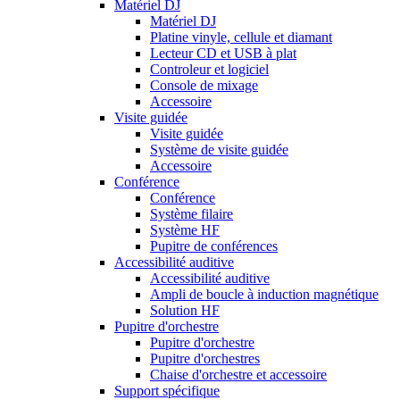
Matériel DJ
Matériel DJ
Platine vinyle, cellule et diamant
Lecteur CD et USB à plat
Controleur et logiciel
Console de mixage
Accessoire
Visite guidée
Visite guidée
Système de visite guidée
Accessoire
Conférence
Conférence
Système filaire
Système HF
Pupitre de conférences
Accessibilité auditive
Accessibilité auditive
Ampli de boucle à induction magnétique
Solution HF
Pupitre d'orchestre
Pupitre d'orchestre
Pupitre d'orchestres
Chaise d'orchestre et accessoire
Support spécifique