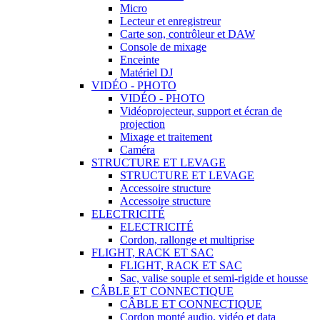
Micro
Lecteur et enregistreur
Carte son, contrôleur et DAW
Console de mixage
Enceinte
Matériel DJ
VIDÉO - PHOTO
VIDÉO - PHOTO
Vidéoprojecteur, support et écran de
projection
Mixage et traitement
Caméra
STRUCTURE ET LEVAGE
STRUCTURE ET LEVAGE
Accessoire structure
Accessoire structure
ELECTRICITÉ
ELECTRICITÉ
Cordon, rallonge et multiprise
FLIGHT, RACK ET SAC
FLIGHT, RACK ET SAC
Sac, valise souple et semi-rigide et housse
CÂBLE ET CONNECTIQUE
CÂBLE ET CONNECTIQUE
Cordon monté audio, vidéo et data