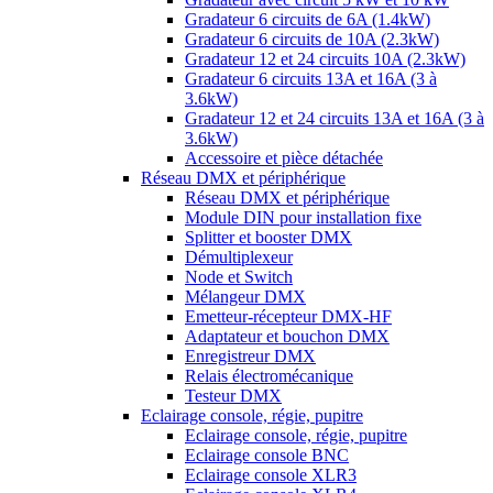
Gradateur 6 circuits de 6A (1.4kW)
Gradateur 6 circuits de 10A (2.3kW)
Gradateur 12 et 24 circuits 10A (2.3kW)
Gradateur 6 circuits 13A et 16A (3 à
3.6kW)
Gradateur 12 et 24 circuits 13A et 16A (3 à
3.6kW)
Accessoire et pièce détachée
Réseau DMX et périphérique
Réseau DMX et périphérique
Module DIN pour installation fixe
Splitter et booster DMX
Démultiplexeur
Node et Switch
Mélangeur DMX
Emetteur-récepteur DMX-HF
Adaptateur et bouchon DMX
Enregistreur DMX
Relais électromécanique
Testeur DMX
Eclairage console, régie, pupitre
Eclairage console, régie, pupitre
Eclairage console BNC
Eclairage console XLR3