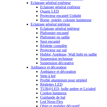
Eclairage général extérieur
Eclairage général extérieur
Quartz LED
Projecteur encastré Uplight
Borne, potelet, colonne lumineuse
Eclairage général intérieur
Eclairage général intérieur
Plafonnier encastré
Plafonnier en saillie
Spot encastré
Réglette complète
Projecteur sur rail
Hublot, Applique, Wall light en saillie
Suspension technique
Suspension décorative
Ambiance et décoration
Ambiance et décoration
Strip à led
Profilé aluminium pour stripled
Réglettes LED
TUB@LED, boîte ambre et Licialed
Cordon lumineux
Guirlande de bal
Led Neon Flex
Objet et mobilier décoratif