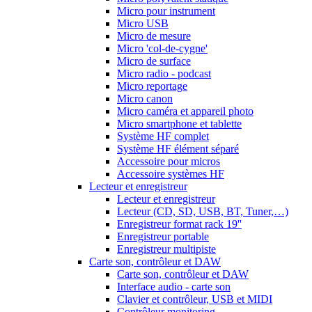
Micro pour instrument
Micro USB
Micro de mesure
Micro 'col-de-cygne'
Micro de surface
Micro radio - podcast
Micro reportage
Micro canon
Micro caméra et appareil photo
Micro smartphone et tablette
Système HF complet
Système HF élément séparé
Accessoire pour micros
Accessoire systèmes HF
Lecteur et enregistreur
Lecteur et enregistreur
Lecteur (CD, SD, USB, BT, Tuner,…)
Enregistreur format rack 19''
Enregistreur portable
Enregistreur multipiste
Carte son, contrôleur et DAW
Carte son, contrôleur et DAW
Interface audio - carte son
Clavier et contrôleur, USB et MIDI
Contrôleur monitoring