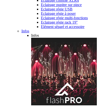
Eclairage console XLR4
Eclairage pupitre sur pince
Eclairage régie USB
Eclairage régie à poser
Eclairage régie multi-fonctions
Eclairage régie rack 19''
Elément séparé et accessoire
Infos
Infos