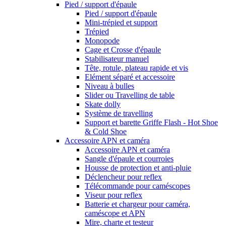
Pied / support d'épaule
Pied / support d'épaule
Mini-trépied et support
Trépied
Monopode
Cage et Crosse d'épaule
Stabilisateur manuel
Tête, rotule, plateau rapide et vis
Elément séparé et accessoire
Niveau à bulles
Slider ou Travelling de table
Skate dolly
Système de travelling
Support et barette Griffe Flash - Hot Shoe
& Cold Shoe
Accessoire APN et caméra
Accessoire APN et caméra
Sangle d'épaule et courroies
Housse de protection et anti-pluie
Déclencheur pour reflex
Télécommande pour caméscopes
Viseur pour reflex
Batterie et chargeur pour caméra,
caméscope et APN
Mire, charte et testeur