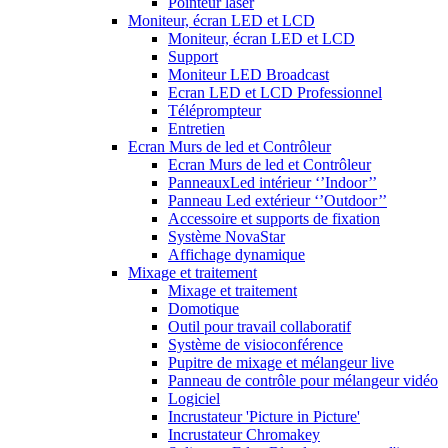
Pointeur laser
Moniteur, écran LED et LCD
Moniteur, écran LED et LCD
Support
Moniteur LED Broadcast
Ecran LED et LCD Professionnel
Téléprompteur
Entretien
Ecran Murs de led et Contrôleur
Ecran Murs de led et Contrôleur
PanneauxLed intérieur ‘’Indoor’’
Panneau Led extérieur ‘’Outdoor’’
Accessoire et supports de fixation
Système NovaStar
Affichage dynamique
Mixage et traitement
Mixage et traitement
Domotique
Outil pour travail collaboratif
Système de visioconférence
Pupitre de mixage et mélangeur live
Panneau de contrôle pour mélangeur vidéo
Logiciel
Incrustateur 'Picture in Picture'
Incrustateur Chromakey