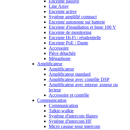
Enceinte passive
Line Array
Enceinte active
Système amplifié compact
Enceinte autonome sur batterie
Enceinte d'installation et ligne 100 V
Enceinte de monitoring
Enceinte Hi-Fi / résidentielle
Enceinte PoE / Dante
Accessoire
Pièce détachée
Mégaphone
Amplificateur
Amplificateur
Amplificateur standard
Amplificateur avec contrôle DSP
Amplificateur avec mixeur, zoneur ou
lecteur
Accessoire et contrôle
Communication
Communication
Talkie-walkie
Système d'intercom filaires
Système d'intercom HF
Micro casque pour intercom