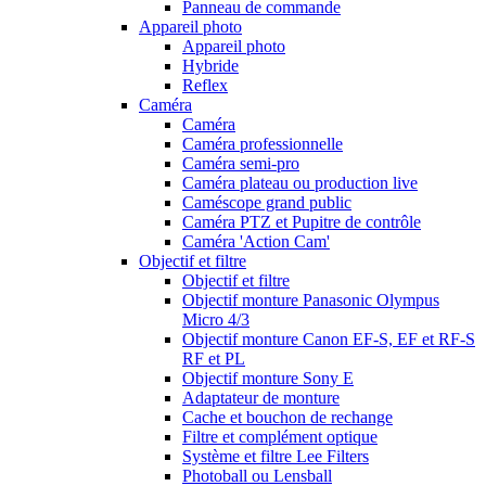
Panneau de commande
Appareil photo
Appareil photo
Hybride
Reflex
Caméra
Caméra
Caméra professionnelle
Caméra semi-pro
Caméra plateau ou production live
Caméscope grand public
Caméra PTZ et Pupitre de contrôle
Caméra 'Action Cam'
Objectif et filtre
Objectif et filtre
Objectif monture Panasonic Olympus
Micro 4/3
Objectif monture Canon EF-S, EF et RF-S
RF et PL
Objectif monture Sony E
Adaptateur de monture
Cache et bouchon de rechange
Filtre et complément optique
Système et filtre Lee Filters
Photoball ou Lensball