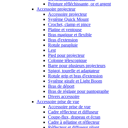
Peinture réfléchissante, or et argent
Accessoire projecteur
Accessoire projecteur
Système Quick Mount
Crochet, clamp et pince
Platine et ventouse
Bras magique et flexible
Bras d'extension
Rotule parapluie
Lest
Pied pour projecteur
Colonne télescopique
Barre pour plusieurs projecteurs
Spigot, tourelle et adaptateur
Rotule grip et bras d'extension
Système girafe et Light Boom
Bras de déport
Bras de réglage pour pantographe
Divers accessoire
Accessoire prise de vue
Accessoire prise de vue
Cadre réflecteur et diffuseur
Coupe-flux, drapeau et écran
Cadre à gélatine et réflecteur
Réflecteur et diffuseur pliant