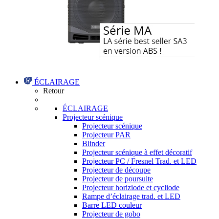
ÉCLAIRAGE
Retour
ÉCLAIRAGE
Projecteur scénique
Projecteur scénique
Projecteur PAR
Blinder
Projecteur scénique à effet décoratif
Projecteur PC / Fresnel Trad. et LED
Projecteur de découpe
Projecteur de poursuite
Projecteur horiziode et cycliode
Rampe d’éclairage trad. et LED
Barre LED couleur
Projecteur de gobo