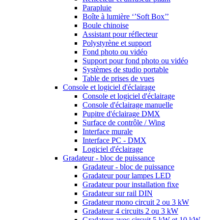
Parapluie
Boîte à lumière ‘’Soft Box’’
Boule chinoise
Assistant pour réflecteur
Polystyrène et support
Fond photo ou vidéo
Support pour fond photo ou vidéo
Systèmes de studio portable
Table de prises de vues
Console et logiciel d'éclairage
Console et logiciel d'éclairage
Console d'éclairage manuelle
Pupitre d'éclairage DMX
Surface de contrôle / Wing
Interface murale
Interface PC - DMX
Logiciel d'éclairage
Gradateur - bloc de puissance
Gradateur - bloc de puissance
Gradateur pour lampes LED
Gradateur pour installation fixe
Gradateur sur rail DIN
Gradateur mono circuit 2 ou 3 kW
Gradateur 4 circuits 2 ou 3 kW
Gradateur avec circuit 5 kW et 10 kW