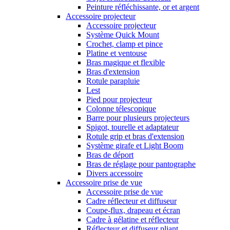
Peinture réfléchissante, or et argent
Accessoire projecteur
Accessoire projecteur
Système Quick Mount
Crochet, clamp et pince
Platine et ventouse
Bras magique et flexible
Bras d'extension
Rotule parapluie
Lest
Pied pour projecteur
Colonne télescopique
Barre pour plusieurs projecteurs
Spigot, tourelle et adaptateur
Rotule grip et bras d'extension
Système girafe et Light Boom
Bras de déport
Bras de réglage pour pantographe
Divers accessoire
Accessoire prise de vue
Accessoire prise de vue
Cadre réflecteur et diffuseur
Coupe-flux, drapeau et écran
Cadre à gélatine et réflecteur
Réflecteur et diffuseur pliant