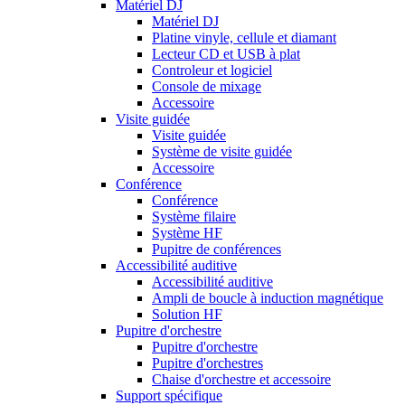
Matériel DJ
Matériel DJ
Platine vinyle, cellule et diamant
Lecteur CD et USB à plat
Controleur et logiciel
Console de mixage
Accessoire
Visite guidée
Visite guidée
Système de visite guidée
Accessoire
Conférence
Conférence
Système filaire
Système HF
Pupitre de conférences
Accessibilité auditive
Accessibilité auditive
Ampli de boucle à induction magnétique
Solution HF
Pupitre d'orchestre
Pupitre d'orchestre
Pupitre d'orchestres
Chaise d'orchestre et accessoire
Support spécifique