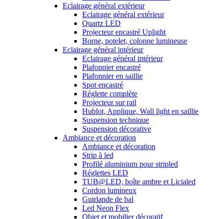
Eclairage général extérieur
Eclairage général extérieur
Quartz LED
Projecteur encastré Uplight
Borne, potelet, colonne lumineuse
Eclairage général intérieur
Eclairage général intérieur
Plafonnier encastré
Plafonnier en saillie
Spot encastré
Réglette complète
Projecteur sur rail
Hublot, Applique, Wall light en saillie
Suspension technique
Suspension décorative
Ambiance et décoration
Ambiance et décoration
Strip à led
Profilé aluminium pour stripled
Réglettes LED
TUB@LED, boîte ambre et Licialed
Cordon lumineux
Guirlande de bal
Led Neon Flex
Objet et mobilier décoratif