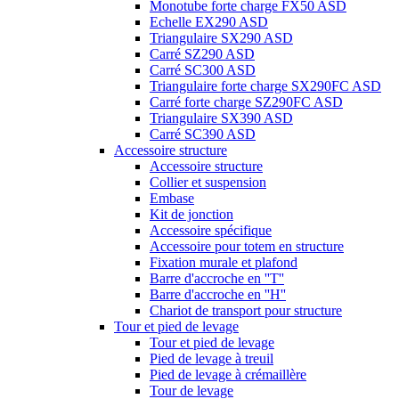
Monotube forte charge FX50 ASD
Echelle EX290 ASD
Triangulaire SX290 ASD
Carré SZ290 ASD
Carré SC300 ASD
Triangulaire forte charge SX290FC ASD
Carré forte charge SZ290FC ASD
Triangulaire SX390 ASD
Carré SC390 ASD
Accessoire structure
Accessoire structure
Collier et suspension
Embase
Kit de jonction
Accessoire spécifique
Accessoire pour totem en structure
Fixation murale et plafond
Barre d'accroche en ''T''
Barre d'accroche en ''H''
Chariot de transport pour structure
Tour et pied de levage
Tour et pied de levage
Pied de levage à treuil
Pied de levage à crémaillère
Tour de levage