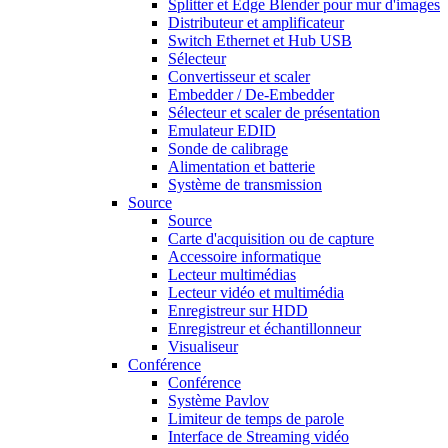
Splitter et Edge Blender pour mur d'images
Distributeur et amplificateur
Switch Ethernet et Hub USB
Sélecteur
Convertisseur et scaler
Embedder / De-Embedder
Sélecteur et scaler de présentation
Emulateur EDID
Sonde de calibrage
Alimentation et batterie
Système de transmission
Source
Source
Carte d'acquisition ou de capture
Accessoire informatique
Lecteur multimédias
Lecteur vidéo et multimédia
Enregistreur sur HDD
Enregistreur et échantillonneur
Visualiseur
Conférence
Conférence
Système Pavlov
Limiteur de temps de parole
Interface de Streaming vidéo