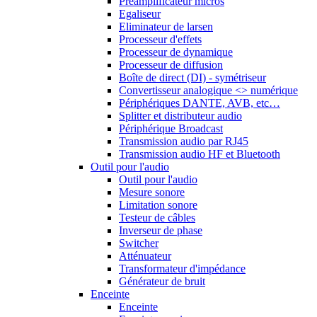
Préamplificateur micros
Egaliseur
Eliminateur de larsen
Processeur d'effets
Processeur de dynamique
Processeur de diffusion
Boîte de direct (DI) - symétriseur
Convertisseur analogique <> numérique
Périphériques DANTE, AVB, etc…
Splitter et distributeur audio
Périphérique Broadcast
Transmission audio par RJ45
Transmission audio HF et Bluetooth
Outil pour l'audio
Outil pour l'audio
Mesure sonore
Limitation sonore
Testeur de câbles
Inverseur de phase
Switcher
Atténuateur
Transformateur d'impédance
Générateur de bruit
Enceinte
Enceinte