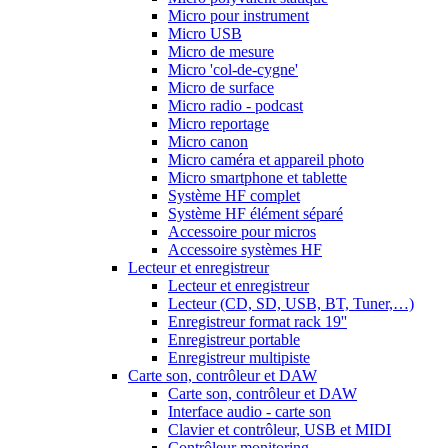
Micro pour instrument
Micro USB
Micro de mesure
Micro 'col-de-cygne'
Micro de surface
Micro radio - podcast
Micro reportage
Micro canon
Micro caméra et appareil photo
Micro smartphone et tablette
Système HF complet
Système HF élément séparé
Accessoire pour micros
Accessoire systèmes HF
Lecteur et enregistreur
Lecteur et enregistreur
Lecteur (CD, SD, USB, BT, Tuner,…)
Enregistreur format rack 19''
Enregistreur portable
Enregistreur multipiste
Carte son, contrôleur et DAW
Carte son, contrôleur et DAW
Interface audio - carte son
Clavier et contrôleur, USB et MIDI
Contrôleur monitoring