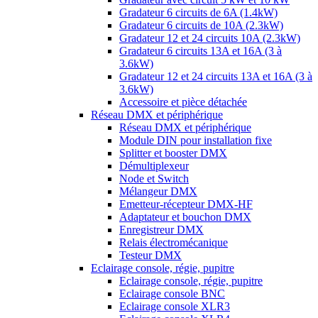
Gradateur 6 circuits de 6A (1.4kW)
Gradateur 6 circuits de 10A (2.3kW)
Gradateur 12 et 24 circuits 10A (2.3kW)
Gradateur 6 circuits 13A et 16A (3 à
3.6kW)
Gradateur 12 et 24 circuits 13A et 16A (3 à
3.6kW)
Accessoire et pièce détachée
Réseau DMX et périphérique
Réseau DMX et périphérique
Module DIN pour installation fixe
Splitter et booster DMX
Démultiplexeur
Node et Switch
Mélangeur DMX
Emetteur-récepteur DMX-HF
Adaptateur et bouchon DMX
Enregistreur DMX
Relais électromécanique
Testeur DMX
Eclairage console, régie, pupitre
Eclairage console, régie, pupitre
Eclairage console BNC
Eclairage console XLR3