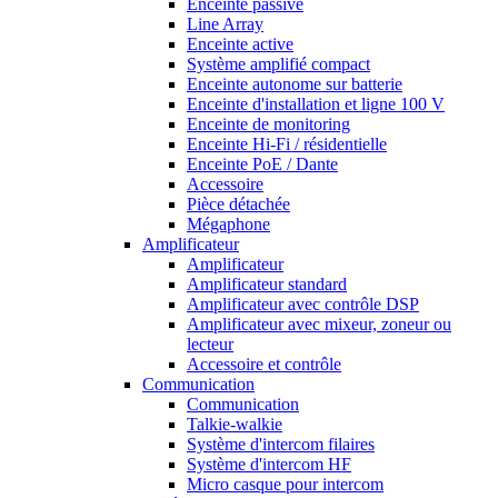
Enceinte passive
Line Array
Enceinte active
Système amplifié compact
Enceinte autonome sur batterie
Enceinte d'installation et ligne 100 V
Enceinte de monitoring
Enceinte Hi-Fi / résidentielle
Enceinte PoE / Dante
Accessoire
Pièce détachée
Mégaphone
Amplificateur
Amplificateur
Amplificateur standard
Amplificateur avec contrôle DSP
Amplificateur avec mixeur, zoneur ou
lecteur
Accessoire et contrôle
Communication
Communication
Talkie-walkie
Système d'intercom filaires
Système d'intercom HF
Micro casque pour intercom