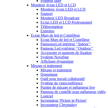
Pointeur laser
Moniteur, écran LED et LCD
Moniteur, écran LED et LCD
Support
Moniteur LED Broadcast
Ecran LED et LCD Professionnel
Téléprompteur
Entretien
Ecran Murs de led et Contrôleur
Ecran Murs de led et Contrôleur
PanneauxLed intérieur ‘’Indoor’’
Panneau Led extérieur ‘’Outdoor’’
Accessoire et supports de fixation
Système NovaStar
Affichage dynamique
Mixage et traitement
Mixage et traitement
Domotique
Outil pour travail collaboratif
Système de visioconférence
Pupitre de mixage et mélangeur live
Panneau de contrôle pour mélangeur vidéo
Logiciel
Incrustateur 'Picture in Picture'
Incrustateur Chromakey