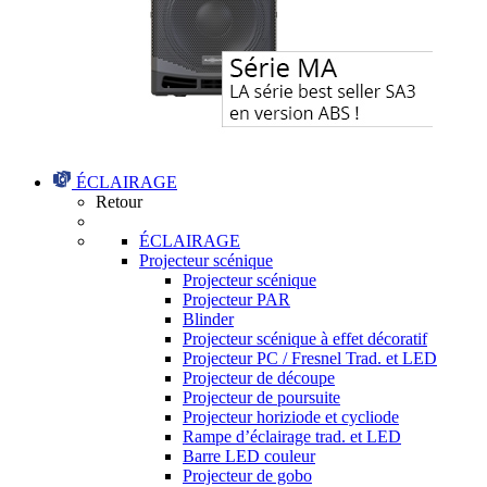
ÉCLAIRAGE
Retour
ÉCLAIRAGE
Projecteur scénique
Projecteur scénique
Projecteur PAR
Blinder
Projecteur scénique à effet décoratif
Projecteur PC / Fresnel Trad. et LED
Projecteur de découpe
Projecteur de poursuite
Projecteur horiziode et cycliode
Rampe d’éclairage trad. et LED
Barre LED couleur
Projecteur de gobo