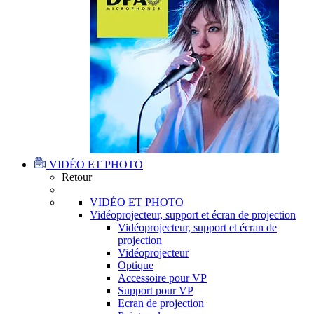
VIDÉO ET PHOTO
Retour
VIDÉO ET PHOTO
Vidéoprojecteur, support et écran de projection
Vidéoprojecteur, support et écran de
projection
Vidéoprojecteur
Optique
Accessoire pour VP
Support pour VP
Ecran de projection