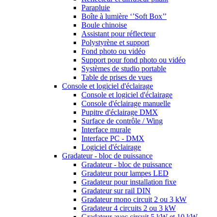
Parapluie
Boîte à lumière ‘’Soft Box’’
Boule chinoise
Assistant pour réflecteur
Polystyrène et support
Fond photo ou vidéo
Support pour fond photo ou vidéo
Systèmes de studio portable
Table de prises de vues
Console et logiciel d'éclairage
Console et logiciel d'éclairage
Console d'éclairage manuelle
Pupitre d'éclairage DMX
Surface de contrôle / Wing
Interface murale
Interface PC - DMX
Logiciel d'éclairage
Gradateur - bloc de puissance
Gradateur - bloc de puissance
Gradateur pour lampes LED
Gradateur pour installation fixe
Gradateur sur rail DIN
Gradateur mono circuit 2 ou 3 kW
Gradateur 4 circuits 2 ou 3 kW
Gradateur avec circuit 5 kW et 10 kW