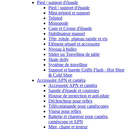
Pied / support d'épaule
Pied / support d'épaule
Mini-trépied et support
Trépied
Monopode
Cage et Crosse d'épaule
Stabilisateur manuel
Tête, rotule, plateau rapide et vis
Elément séparé et accessoire
Niveau à bulles
Slider ou Travelling de table
Skate dolly
Système de travelling
Support et barette Griffe Flash - Hot Shoe
& Cold Shoe
Accessoire APN et caméra
Accessoire APN et caméra
Sangle d'épaule et courroies
Housse de protection et anti-pluie
Déclencheur pour reflex
Télécommande pour caméscopes
Viseur pour reflex
Batterie et chargeur pour caméra,
caméscope et APN
Mire, charte et testeur