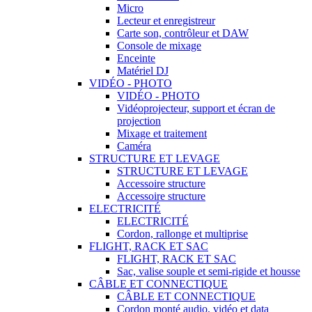
Micro
Lecteur et enregistreur
Carte son, contrôleur et DAW
Console de mixage
Enceinte
Matériel DJ
VIDÉO - PHOTO
VIDÉO - PHOTO
Vidéoprojecteur, support et écran de
projection
Mixage et traitement
Caméra
STRUCTURE ET LEVAGE
STRUCTURE ET LEVAGE
Accessoire structure
Accessoire structure
ELECTRICITÉ
ELECTRICITÉ
Cordon, rallonge et multiprise
FLIGHT, RACK ET SAC
FLIGHT, RACK ET SAC
Sac, valise souple et semi-rigide et housse
CÂBLE ET CONNECTIQUE
CÂBLE ET CONNECTIQUE
Cordon monté audio, vidéo et data