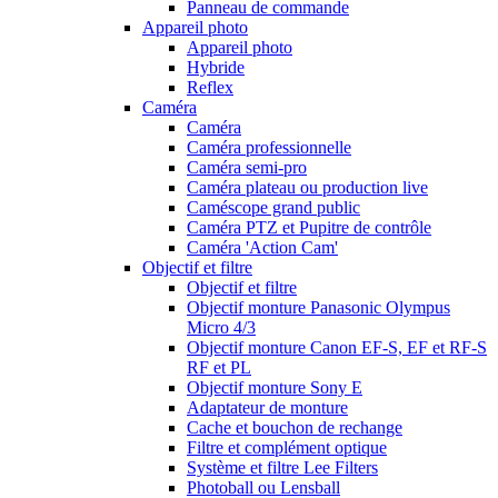
Panneau de commande
Appareil photo
Appareil photo
Hybride
Reflex
Caméra
Caméra
Caméra professionnelle
Caméra semi-pro
Caméra plateau ou production live
Caméscope grand public
Caméra PTZ et Pupitre de contrôle
Caméra 'Action Cam'
Objectif et filtre
Objectif et filtre
Objectif monture Panasonic Olympus
Micro 4/3
Objectif monture Canon EF-S, EF et RF-S
RF et PL
Objectif monture Sony E
Adaptateur de monture
Cache et bouchon de rechange
Filtre et complément optique
Système et filtre Lee Filters
Photoball ou Lensball