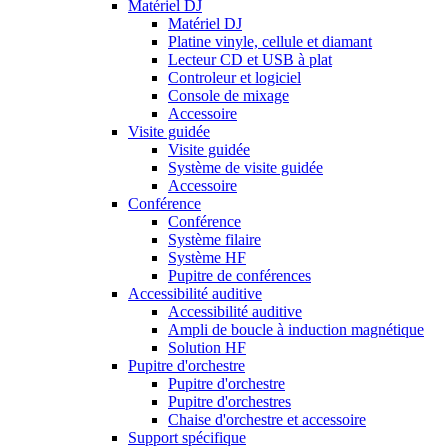
Matériel DJ
Matériel DJ
Platine vinyle, cellule et diamant
Lecteur CD et USB à plat
Controleur et logiciel
Console de mixage
Accessoire
Visite guidée
Visite guidée
Système de visite guidée
Accessoire
Conférence
Conférence
Système filaire
Système HF
Pupitre de conférences
Accessibilité auditive
Accessibilité auditive
Ampli de boucle à induction magnétique
Solution HF
Pupitre d'orchestre
Pupitre d'orchestre
Pupitre d'orchestres
Chaise d'orchestre et accessoire
Support spécifique