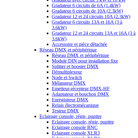
Gradateur 6 circuits de 6A (1.4kW)
Gradateur 6 circuits de 10A (2.3kW)
Gradateur 12 et 24 circuits 10A (2.3kW)
Gradateur 6 circuits 13A et 16A (3 à
3.6kW)
Gradateur 12 et 24 circuits 13A et 16A (3 à
3.6kW)
Accessoire et pièce détachée
Réseau DMX et périphérique
Réseau DMX et périphérique
Module DIN pour installation fixe
Splitter et booster DMX
Démultiplexeur
Node et Switch
Mélangeur DMX
Emetteur-récepteur DMX-HF
Adaptateur et bouchon DMX
Enregistreur DMX
Relais électromécanique
Testeur DMX
Eclairage console, régie, pupitre
Eclairage console, régie, pupitre
Eclairage console BNC
Eclairage console XLR3