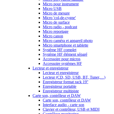
Micro pour instrument
Micro USB
Micro de mesure
Micro 'col-de-cygne'
Micro de surface
Micro radio - podcast
Micro reportage
Micro canon
Micro caméra et appareil photo
Micro smartphone et tablette
Système HF complet
Système HF élément séparé
Accessoire pour micros
Accessoire systèmes HF
Lecteur et enregistreur
Lecteur et enregistreur
Lecteur (CD, SD, USB, BT, Tuner,…)
Enregistreur format rack 19''
Enregistreur portable
Enregistreur multipiste
Carte son, contrôleur et DAW
Carte son, contrôleur et DAW
Interface audio - carte son
Clavier et contrôleur, USB et MIDI
Contrôleur monitoring