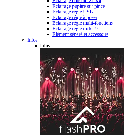
Eclairage console XLR4
Eclairage pupitre sur pince
Eclairage régie USB
Eclairage régie à poser
Eclairage régie multi-fonctions
Eclairage régie rack 19''
Elément séparé et accessoire
Infos
Infos