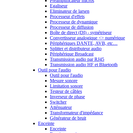
Préamplificateur micros
Egaliseur
Eliminateur de larsen
Processeur d'effets
Processeur de dynamique
Processeur de diffusion
Boîte de direct (DI) - symétriseur
Convertisseur analogique <> numérique
Périphériques DANTE, AVB, etc…
Splitter et distributeur audio
Périphérique Broadcast
Transmission audio par RJ45
Transmission audio HF et Bluetooth
Outil pour l'audio
Outil pour l'audio
Mesure sonore
Limitation sonore
Testeur de câbles
Inverseur de phase
Switcher
Atténuateur
Transformateur d'impédance
Générateur de bruit
Enceinte
Enceinte