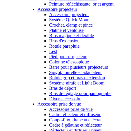
Peinture réfléchissante, or et argent
Accessoire projecteur
Accessoire projecteur
Système Quick Mount
Crochet, clamp et pince
Platine et ventouse
Bras magique et flexible
Bras d'extension
Rotule parapluie
Lest
Pied pour projecteur
Colonne télescopique
Barre pour plusieurs projecteurs
Spigot, tourelle et adaptateur
Rotule grip et bras d'extension
Système girafe et Light Boom
Bras de déport
Bras de réglage pour pantographe
Divers accessoire
Accessoire prise de vue
Accessoire prise de vue
Cadre réflecteur et diffuseur
Coupe-flux, drapeau et écran
Cadre à gélatine et réflecteur
Réflecteur et diffuseur pliant