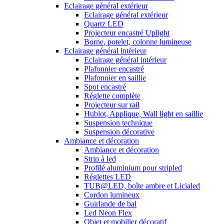
Eclairage général extérieur
Eclairage général extérieur
Quartz LED
Projecteur encastré Uplight
Borne, potelet, colonne lumineuse
Eclairage général intérieur
Eclairage général intérieur
Plafonnier encastré
Plafonnier en saillie
Spot encastré
Réglette complète
Projecteur sur rail
Hublot, Applique, Wall light en saillie
Suspension technique
Suspension décorative
Ambiance et décoration
Ambiance et décoration
Strip à led
Profilé aluminium pour stripled
Réglettes LED
TUB@LED, boîte ambre et Licialed
Cordon lumineux
Guirlande de bal
Led Neon Flex
Objet et mobilier décoratif