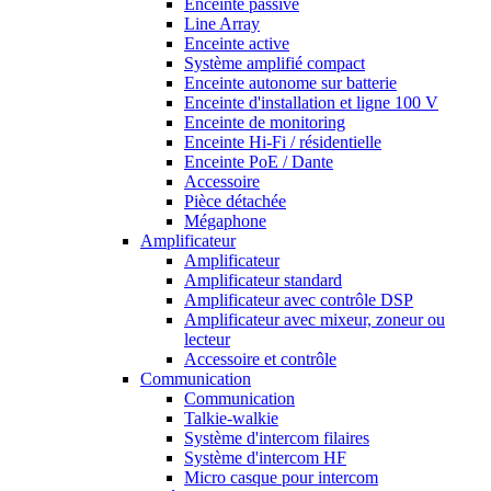
Enceinte passive
Line Array
Enceinte active
Système amplifié compact
Enceinte autonome sur batterie
Enceinte d'installation et ligne 100 V
Enceinte de monitoring
Enceinte Hi-Fi / résidentielle
Enceinte PoE / Dante
Accessoire
Pièce détachée
Mégaphone
Amplificateur
Amplificateur
Amplificateur standard
Amplificateur avec contrôle DSP
Amplificateur avec mixeur, zoneur ou
lecteur
Accessoire et contrôle
Communication
Communication
Talkie-walkie
Système d'intercom filaires
Système d'intercom HF
Micro casque pour intercom