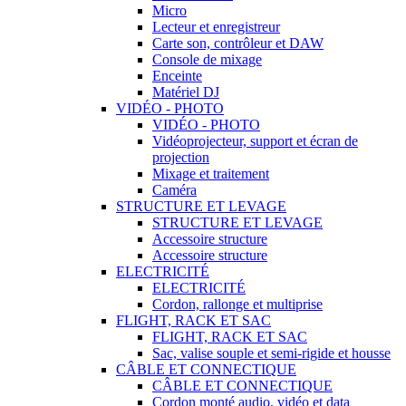
Micro
Lecteur et enregistreur
Carte son, contrôleur et DAW
Console de mixage
Enceinte
Matériel DJ
VIDÉO - PHOTO
VIDÉO - PHOTO
Vidéoprojecteur, support et écran de
projection
Mixage et traitement
Caméra
STRUCTURE ET LEVAGE
STRUCTURE ET LEVAGE
Accessoire structure
Accessoire structure
ELECTRICITÉ
ELECTRICITÉ
Cordon, rallonge et multiprise
FLIGHT, RACK ET SAC
FLIGHT, RACK ET SAC
Sac, valise souple et semi-rigide et housse
CÂBLE ET CONNECTIQUE
CÂBLE ET CONNECTIQUE
Cordon monté audio, vidéo et data