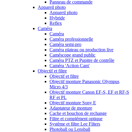
Panneau de commande
Appareil photo
Appareil photo
Hybride
Reflex
Caméra
Caméra
Caméra professionnelle
Caméra semi-pro
Caméra plateau ou production live
Caméscope grand public
Caméra PTZ et Pupitre de contrôle
Caméra 'Action Cam'
Objectif et filtre
Objectif et filtre
Objectif monture Panasonic Olympus
Micro 4/3
Objectif monture Canon EF-S, EF et RF-S
RF et PL
Objectif monture Sony E
Adaptateur de monture
Cache et bouchon de rechange
Filtre et complément optique
Système et filtre Lee Filters
Photoball ou Lensball