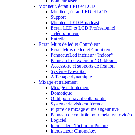
Pointeur laser
Moniteur, écran LED et LCD
Moniteur, écran LED et LCD
Support
Moniteur LED Broadcast
Ecran LED et LCD Professionnel
Téléprompteur
Entretien
Ecran Murs de led et Contrôleur
Ecran Murs de led et Contrôleur
PanneauxLed intérieur ‘’Indoor’’
Panneau Led extérieur ‘’Outdoor’’
Accessoire et supports de fixation
Système NovaStar
Affichage dynamique
Mixage et traitement
Mixage et traitement
Domotique
Outil pour travail collaboratif
Système de visioconférence
Pupitre de mixage et mélangeur live
Panneau de contrôle pour mélangeur vidéo
Logiciel
Incrustateur 'Picture in Picture'
Incrustateur Chromakey