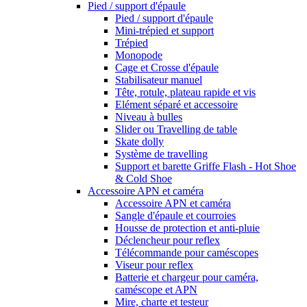
Pied / support d'épaule
Pied / support d'épaule
Mini-trépied et support
Trépied
Monopode
Cage et Crosse d'épaule
Stabilisateur manuel
Tête, rotule, plateau rapide et vis
Elément séparé et accessoire
Niveau à bulles
Slider ou Travelling de table
Skate dolly
Système de travelling
Support et barette Griffe Flash - Hot Shoe
& Cold Shoe
Accessoire APN et caméra
Accessoire APN et caméra
Sangle d'épaule et courroies
Housse de protection et anti-pluie
Déclencheur pour reflex
Télécommande pour caméscopes
Viseur pour reflex
Batterie et chargeur pour caméra,
caméscope et APN
Mire, charte et testeur