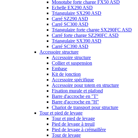
Monotube forte charge FX50 ASD
Echelle EX290 ASD
Triangulaire SX290 ASD
Carré SZ290 ASD
Carré SC300 ASD
Triangulaire forte charge SX290FC ASD
Carré forte charge SZ290FC ASD
Triangulaire SX390 ASD
Carré SC390 ASD
Accessoire structure
Accessoire structure
Collier et suspension
Embase
Kit de jonction
Accessoire spécifique
Accessoire pour totem en structure
Fixation murale et plafond
Barre d'accroche en ''T''
Barre d'accroche en ''H''
Chariot de transport pour structure
Tour et pied de levage
Tour et pied de levage
Pied de levage à treuil
Pied de levage à crémaillère
Tour de levage