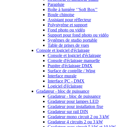
Parapluie
Boîte à lumière ‘’Soft Box’’
Boule chinoise
Assistant pour réflecteur
Polystyrène et support
Fond photo ou vidéo
Support pour fond photo ou vidéo
Systèmes de studio portable
Table de prises de vues
Console et logiciel d'éclairage
Console et logiciel d'éclairage
Console d'éclairage manuelle
Pupitre d'éclairage DMX
Surface de contrôle / Wing
Interface murale
Interface PC - DMX
Logiciel d'éclairage
Gradateur - bloc de puissance
Gradateur - bloc de puissance
Gradateur pour lampes LED
Gradateur pour installation fixe
Gradateur sur rail DIN
Gradateur mono circuit 2 ou 3 kW
Gradateur 4 circuits 2 ou 3 kW
Gradateur avec circuit 5 kW et 10 kW