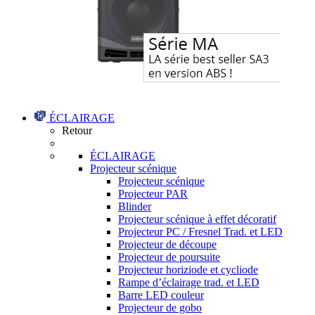
ÉCLAIRAGE
Retour
ÉCLAIRAGE
Projecteur scénique
Projecteur scénique
Projecteur PAR
Blinder
Projecteur scénique à effet décoratif
Projecteur PC / Fresnel Trad. et LED
Projecteur de découpe
Projecteur de poursuite
Projecteur horiziode et cycliode
Rampe d’éclairage trad. et LED
Barre LED couleur
Projecteur de gobo