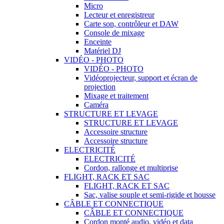
Micro
Lecteur et enregistreur
Carte son, contrôleur et DAW
Console de mixage
Enceinte
Matériel DJ
VIDÉO - PHOTO
VIDÉO - PHOTO
Vidéoprojecteur, support et écran de
projection
Mixage et traitement
Caméra
STRUCTURE ET LEVAGE
STRUCTURE ET LEVAGE
Accessoire structure
Accessoire structure
ELECTRICITÉ
ELECTRICITÉ
Cordon, rallonge et multiprise
FLIGHT, RACK ET SAC
FLIGHT, RACK ET SAC
Sac, valise souple et semi-rigide et housse
CÂBLE ET CONNECTIQUE
CÂBLE ET CONNECTIQUE
Cordon monté audio, vidéo et data