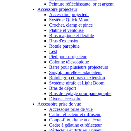
Peinture réfléchissante, or et argent
Accessoire projecteur
Accessoire projecteur
Système Quick Mount
Crochet, clamp et pince
Platine et ventouse
Bras magique et flexible
Bras d'extension
Rotule parapluie
Lest
Pied pour projecteur
Colonne télescopique
Barre pour plusieurs projecteurs
Spigot, tourelle et adaptateur
Rotule grip et bras d'extension
Système girafe et Light Boom
Bras de déport
Bras de réglage pour pantographe
Divers accessoire
Accessoire prise de vue
Accessoire prise de vue
Cadre réflecteur et diffuseur
Coupe-flux, drapeau et écran
Cadre à gélatine et réflecteur
Réflecteur et diffuseur pliant