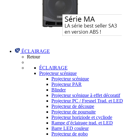
ÉCLAIRAGE
Retour
ÉCLAIRAGE
Projecteur scénique
Projecteur scénique
Projecteur PAR
Blinder
Projecteur scénique à effet décoratif
Projecteur PC / Fresnel Trad. et LED
Projecteur de découpe
Projecteur de poursuite
Projecteur horiziode et cycliode
Rampe d’éclairage trad. et LED
Barre LED couleur
Projecteur de gobo