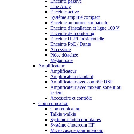
Enceinte passive
Line Array
Enceinte active
Système amplifié compact
Enceinte autonome sur batterie
Enceinte d'installation et ligne 100 V
Enceinte de monitoring
Enceinte Hi-Fi / résidentielle
Enceinte PoE / Dante
Accessoire
Pièce détachée
Mégaphone
Amplificateur
Amplificateur
Amplificateur standard
Amplificateur avec contrôle DSP
Amplificateur avec mixeur, zoneur ou
lecteur
Accessoire et contrôle
Communication
Communication
Talkie-walkie
Système d'intercom filaires
Système d'intercom HF
Micro casque pour intercom