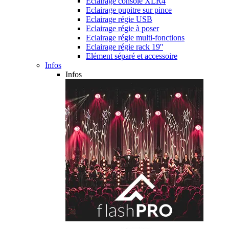
Eclairage console XLR4
Eclairage pupitre sur pince
Eclairage régie USB
Eclairage régie à poser
Eclairage régie multi-fonctions
Eclairage régie rack 19''
Elément séparé et accessoire
Infos
Infos