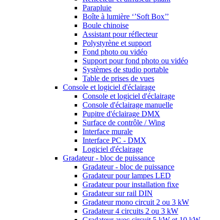
Parapluie
Boîte à lumière ‘’Soft Box’’
Boule chinoise
Assistant pour réflecteur
Polystyrène et support
Fond photo ou vidéo
Support pour fond photo ou vidéo
Systèmes de studio portable
Table de prises de vues
Console et logiciel d'éclairage
Console et logiciel d'éclairage
Console d'éclairage manuelle
Pupitre d'éclairage DMX
Surface de contrôle / Wing
Interface murale
Interface PC - DMX
Logiciel d'éclairage
Gradateur - bloc de puissance
Gradateur - bloc de puissance
Gradateur pour lampes LED
Gradateur pour installation fixe
Gradateur sur rail DIN
Gradateur mono circuit 2 ou 3 kW
Gradateur 4 circuits 2 ou 3 kW
Gradateur avec circuit 5 kW et 10 kW