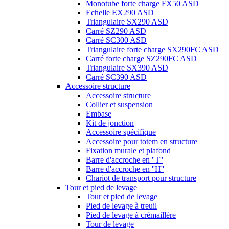
Monotube forte charge FX50 ASD
Echelle EX290 ASD
Triangulaire SX290 ASD
Carré SZ290 ASD
Carré SC300 ASD
Triangulaire forte charge SX290FC ASD
Carré forte charge SZ290FC ASD
Triangulaire SX390 ASD
Carré SC390 ASD
Accessoire structure
Accessoire structure
Collier et suspension
Embase
Kit de jonction
Accessoire spécifique
Accessoire pour totem en structure
Fixation murale et plafond
Barre d'accroche en ''T''
Barre d'accroche en ''H''
Chariot de transport pour structure
Tour et pied de levage
Tour et pied de levage
Pied de levage à treuil
Pied de levage à crémaillère
Tour de levage