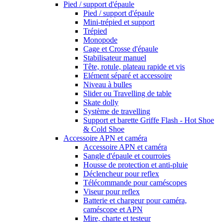
Pied / support d'épaule
Pied / support d'épaule
Mini-trépied et support
Trépied
Monopode
Cage et Crosse d'épaule
Stabilisateur manuel
Tête, rotule, plateau rapide et vis
Elément séparé et accessoire
Niveau à bulles
Slider ou Travelling de table
Skate dolly
Système de travelling
Support et barette Griffe Flash - Hot Shoe
& Cold Shoe
Accessoire APN et caméra
Accessoire APN et caméra
Sangle d'épaule et courroies
Housse de protection et anti-pluie
Déclencheur pour reflex
Télécommande pour caméscopes
Viseur pour reflex
Batterie et chargeur pour caméra,
caméscope et APN
Mire, charte et testeur