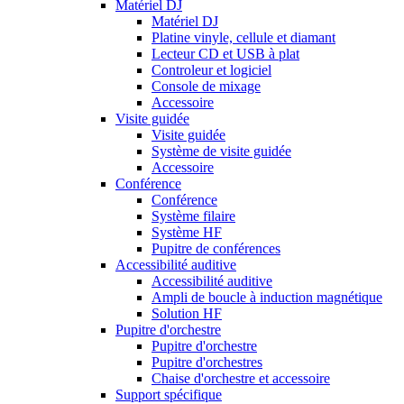
Matériel DJ
Matériel DJ
Platine vinyle, cellule et diamant
Lecteur CD et USB à plat
Controleur et logiciel
Console de mixage
Accessoire
Visite guidée
Visite guidée
Système de visite guidée
Accessoire
Conférence
Conférence
Système filaire
Système HF
Pupitre de conférences
Accessibilité auditive
Accessibilité auditive
Ampli de boucle à induction magnétique
Solution HF
Pupitre d'orchestre
Pupitre d'orchestre
Pupitre d'orchestres
Chaise d'orchestre et accessoire
Support spécifique