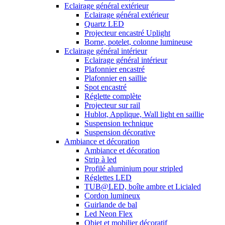
Eclairage général extérieur
Eclairage général extérieur
Quartz LED
Projecteur encastré Uplight
Borne, potelet, colonne lumineuse
Eclairage général intérieur
Eclairage général intérieur
Plafonnier encastré
Plafonnier en saillie
Spot encastré
Réglette complète
Projecteur sur rail
Hublot, Applique, Wall light en saillie
Suspension technique
Suspension décorative
Ambiance et décoration
Ambiance et décoration
Strip à led
Profilé aluminium pour stripled
Réglettes LED
TUB@LED, boîte ambre et Licialed
Cordon lumineux
Guirlande de bal
Led Neon Flex
Objet et mobilier décoratif