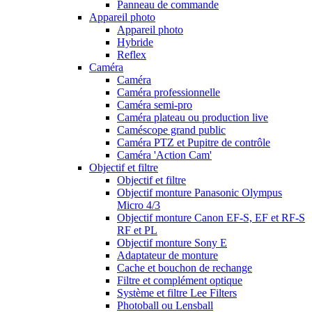
Panneau de commande
Appareil photo
Appareil photo
Hybride
Reflex
Caméra
Caméra
Caméra professionnelle
Caméra semi-pro
Caméra plateau ou production live
Caméscope grand public
Caméra PTZ et Pupitre de contrôle
Caméra 'Action Cam'
Objectif et filtre
Objectif et filtre
Objectif monture Panasonic Olympus
Micro 4/3
Objectif monture Canon EF-S, EF et RF-S
RF et PL
Objectif monture Sony E
Adaptateur de monture
Cache et bouchon de rechange
Filtre et complément optique
Système et filtre Lee Filters
Photoball ou Lensball