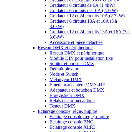
Gradateur 6 circuits de 6A (1.4kW)
Gradateur 6 circuits de 10A (2.3kW)
Gradateur 12 et 24 circuits 10A (2.3kW)
Gradateur 6 circuits 13A et 16A (3 à
3.6kW)
Gradateur 12 et 24 circuits 13A et 16A (3 à
3.6kW)
Accessoire et pièce détachée
Réseau DMX et périphérique
Réseau DMX et périphérique
Module DIN pour installation fixe
Splitter et booster DMX
Démultiplexeur
Node et Switch
Mélangeur DMX
Emetteur-récepteur DMX-HF
Adaptateur et bouchon DMX
Enregistreur DMX
Relais électromécanique
Testeur DMX
Eclairage console, régie, pupitre
Eclairage console, régie, pupitre
Eclairage console BNC
Eclairage console XLR3