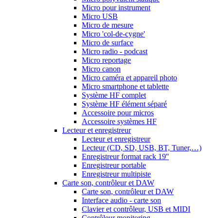
Micro pour instrument
Micro USB
Micro de mesure
Micro 'col-de-cygne'
Micro de surface
Micro radio - podcast
Micro reportage
Micro canon
Micro caméra et appareil photo
Micro smartphone et tablette
Système HF complet
Système HF élément séparé
Accessoire pour micros
Accessoire systèmes HF
Lecteur et enregistreur
Lecteur et enregistreur
Lecteur (CD, SD, USB, BT, Tuner,…)
Enregistreur format rack 19''
Enregistreur portable
Enregistreur multipiste
Carte son, contrôleur et DAW
Carte son, contrôleur et DAW
Interface audio - carte son
Clavier et contrôleur, USB et MIDI
Contrôleur monitoring