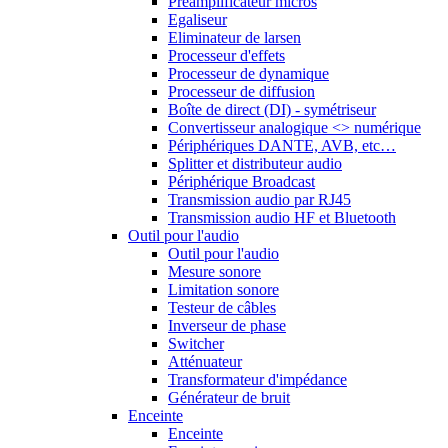
Préamplificateur micros
Egaliseur
Eliminateur de larsen
Processeur d'effets
Processeur de dynamique
Processeur de diffusion
Boîte de direct (DI) - symétriseur
Convertisseur analogique <> numérique
Périphériques DANTE, AVB, etc…
Splitter et distributeur audio
Périphérique Broadcast
Transmission audio par RJ45
Transmission audio HF et Bluetooth
Outil pour l'audio
Outil pour l'audio
Mesure sonore
Limitation sonore
Testeur de câbles
Inverseur de phase
Switcher
Atténuateur
Transformateur d'impédance
Générateur de bruit
Enceinte
Enceinte