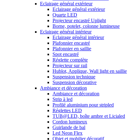
Eclairage général extérieur
Eclairage général extérieur
Quartz LED
Projecteur encastré Uplight
Borne, potelet, colonne lumineuse
Eclairage général intérieur
Eclairage général intérieur
Plafonnier encastré
Plafonnier en saillie
Spot encastré
Réglette complète
Projecteur sur rail
Hublot, Applique, Wall light en saillie
Suspension technique
Suspension décorative
Ambiance et décoration
Ambiance et décoration
Strip à led
Profilé aluminium pour stripled
Réglettes LED
TUB@LED, boîte ambre et Licialed
Cordon lumineux
Guirlande de bal
Led Neon Flex
Objet et mobilier décoratif