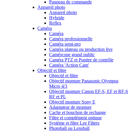
Panneau de commande
Appareil photo
Appareil photo
Hybride
Reflex
Caméra
Caméra
Caméra professionnelle
Caméra semi-pro
Caméra plateau ou production live
Caméscope grand public
Caméra PTZ et Pupitre de contrôle
Caméra 'Action Cam'
Objectif et filtre
Objectif et filtre
Objectif monture Panasonic Olympus
Micro 4/3
Objectif monture Canon EF-S, EF et RF-S
RF et PL
Objectif monture Sony E
Adaptateur de monture
Cache et bouchon de rechange
Filtre et complément optique
Système et filtre Lee Filters
Photoball ou Lensball