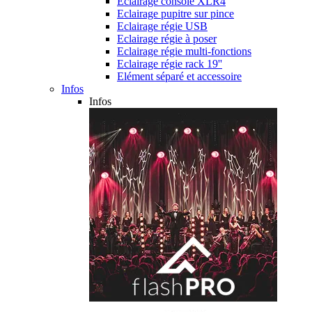
Eclairage console XLR4
Eclairage pupitre sur pince
Eclairage régie USB
Eclairage régie à poser
Eclairage régie multi-fonctions
Eclairage régie rack 19''
Elément séparé et accessoire
Infos
Infos