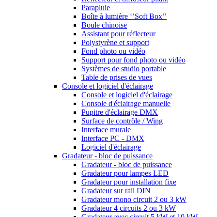
Parapluie
Boîte à lumière ‘’Soft Box’’
Boule chinoise
Assistant pour réflecteur
Polystyrène et support
Fond photo ou vidéo
Support pour fond photo ou vidéo
Systèmes de studio portable
Table de prises de vues
Console et logiciel d'éclairage
Console et logiciel d'éclairage
Console d'éclairage manuelle
Pupitre d'éclairage DMX
Surface de contrôle / Wing
Interface murale
Interface PC - DMX
Logiciel d'éclairage
Gradateur - bloc de puissance
Gradateur - bloc de puissance
Gradateur pour lampes LED
Gradateur pour installation fixe
Gradateur sur rail DIN
Gradateur mono circuit 2 ou 3 kW
Gradateur 4 circuits 2 ou 3 kW
Gradateur avec circuit 5 kW et 10 kW