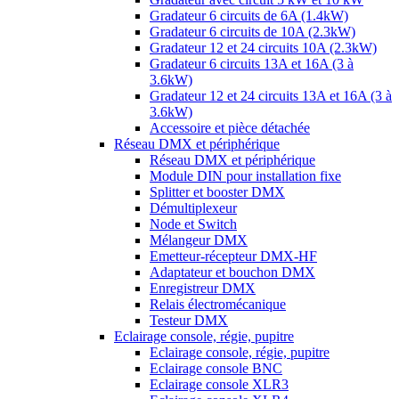
Gradateur 6 circuits de 6A (1.4kW)
Gradateur 6 circuits de 10A (2.3kW)
Gradateur 12 et 24 circuits 10A (2.3kW)
Gradateur 6 circuits 13A et 16A (3 à
3.6kW)
Gradateur 12 et 24 circuits 13A et 16A (3 à
3.6kW)
Accessoire et pièce détachée
Réseau DMX et périphérique
Réseau DMX et périphérique
Module DIN pour installation fixe
Splitter et booster DMX
Démultiplexeur
Node et Switch
Mélangeur DMX
Emetteur-récepteur DMX-HF
Adaptateur et bouchon DMX
Enregistreur DMX
Relais électromécanique
Testeur DMX
Eclairage console, régie, pupitre
Eclairage console, régie, pupitre
Eclairage console BNC
Eclairage console XLR3