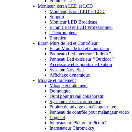
Pointeur laser
Moniteur, écran LED et LCD
Moniteur, écran LED et LCD
Support
Moniteur LED Broadcast
Ecran LED et LCD Professionnel
Téléprompteur
Entretien
Ecran Murs de led et Contrôleur
Ecran Murs de led et Contrôleur
PanneauxLed intérieur ‘’Indoor’’
Panneau Led extérieur ‘’Outdoor’’
Accessoire et supports de fixation
Système NovaStar
Affichage dynamique
Mixage et traitement
Mixage et traitement
Domotique
Outil pour travail collaboratif
Système de visioconférence
Pupitre de mixage et mélangeur live
Panneau de contrôle pour mélangeur vidéo
Logiciel
Incrustateur 'Picture in Picture'
Incrustateur Chromakey