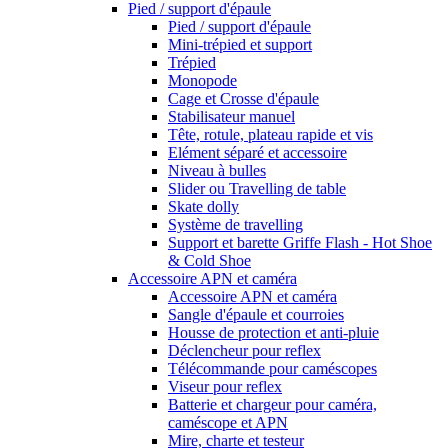
Pied / support d'épaule
Pied / support d'épaule
Mini-trépied et support
Trépied
Monopode
Cage et Crosse d'épaule
Stabilisateur manuel
Tête, rotule, plateau rapide et vis
Elément séparé et accessoire
Niveau à bulles
Slider ou Travelling de table
Skate dolly
Système de travelling
Support et barette Griffe Flash - Hot Shoe
& Cold Shoe
Accessoire APN et caméra
Accessoire APN et caméra
Sangle d'épaule et courroies
Housse de protection et anti-pluie
Déclencheur pour reflex
Télécommande pour caméscopes
Viseur pour reflex
Batterie et chargeur pour caméra,
caméscope et APN
Mire, charte et testeur