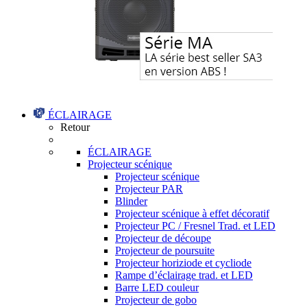
ÉCLAIRAGE
Retour
ÉCLAIRAGE
Projecteur scénique
Projecteur scénique
Projecteur PAR
Blinder
Projecteur scénique à effet décoratif
Projecteur PC / Fresnel Trad. et LED
Projecteur de découpe
Projecteur de poursuite
Projecteur horiziode et cycliode
Rampe d’éclairage trad. et LED
Barre LED couleur
Projecteur de gobo