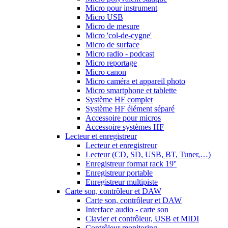
Micro pour instrument
Micro USB
Micro de mesure
Micro 'col-de-cygne'
Micro de surface
Micro radio - podcast
Micro reportage
Micro canon
Micro caméra et appareil photo
Micro smartphone et tablette
Système HF complet
Système HF élément séparé
Accessoire pour micros
Accessoire systèmes HF
Lecteur et enregistreur
Lecteur et enregistreur
Lecteur (CD, SD, USB, BT, Tuner,…)
Enregistreur format rack 19''
Enregistreur portable
Enregistreur multipiste
Carte son, contrôleur et DAW
Carte son, contrôleur et DAW
Interface audio - carte son
Clavier et contrôleur, USB et MIDI
Contrôleur monitoring