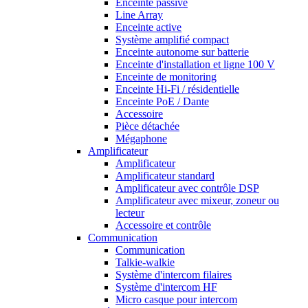
Enceinte passive
Line Array
Enceinte active
Système amplifié compact
Enceinte autonome sur batterie
Enceinte d'installation et ligne 100 V
Enceinte de monitoring
Enceinte Hi-Fi / résidentielle
Enceinte PoE / Dante
Accessoire
Pièce détachée
Mégaphone
Amplificateur
Amplificateur
Amplificateur standard
Amplificateur avec contrôle DSP
Amplificateur avec mixeur, zoneur ou
lecteur
Accessoire et contrôle
Communication
Communication
Talkie-walkie
Système d'intercom filaires
Système d'intercom HF
Micro casque pour intercom