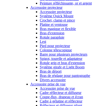
Peinture réfléchissante, or et argent
Accessoire projecteur
Accessoire projecteur
Système Quick Mount
Crochet, clamp et pince
Platine et ventouse
Bras magique et flexible
Bras d'extension
Rotule parapluie
Lest
Pied pour projecteur
Colonne télescopique
Barre pour plusieurs projecteurs
Spigot, tourelle et adaptateur
Rotule grip et bras d'extension
Système girafe et Light Boom
Bras de déport
Bras de réglage pour pantographe
Divers accessoire
Accessoire prise de vue
Accessoire prise de vue
Cadre réflecteur et diffuseur
Coupe-flux, drapeau et écran
Cadre à gélatine et réflecteur
Réflecteur et diffuseur pliant