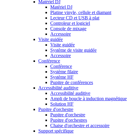
Matériel DJ
Matériel DJ
Platine vinyle, cellule et diamant
Lecteur CD et USB à plat
Controleur et logiciel
Console de mixage
Accessoire
Visite guidée
Visite guidée
Système de visite guidée
Accessoire
Conférence
Conférence
Système filaire
Système HF
Pupitre de conférences
Accessibilité auditive
Accessibilité auditive
Ampli de boucle à induction magnétique
Solution HF
Pupitre d'orchestre
Pupitre d'orchestre
Pupitre d'orchestres
Chaise d'orchestre et accessoire
Support spécifique