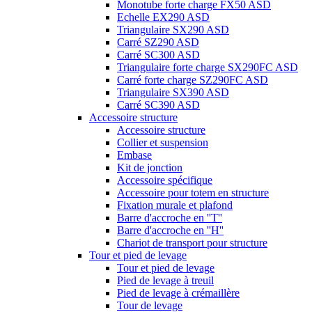
Monotube forte charge FX50 ASD
Echelle EX290 ASD
Triangulaire SX290 ASD
Carré SZ290 ASD
Carré SC300 ASD
Triangulaire forte charge SX290FC ASD
Carré forte charge SZ290FC ASD
Triangulaire SX390 ASD
Carré SC390 ASD
Accessoire structure
Accessoire structure
Collier et suspension
Embase
Kit de jonction
Accessoire spécifique
Accessoire pour totem en structure
Fixation murale et plafond
Barre d'accroche en ''T''
Barre d'accroche en ''H''
Chariot de transport pour structure
Tour et pied de levage
Tour et pied de levage
Pied de levage à treuil
Pied de levage à crémaillère
Tour de levage