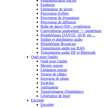
Préamplificateur micros
Egaliseur
Eliminateur de larsen
Processeur d'effets
Processeur de dynamique
Processeur de diffusion
Boîte de direct (DI) - symétriseur
Convertisseur analogique <> numérique
Périphériques DANTE, AVB, etc…
Splitter et distributeur audio
Périphérique Broadcast
Transmission audio par RJ45
Transmission audio HF et Bluetooth
Outil pour l'audio
Outil pour l'audio
Mesure sonore
Limitation sonore
Testeur de câbles
Inverseur de phase
Switcher
Atténuateur
Transformateur d'impédance
Générateur de bruit
Enceinte
Enceinte