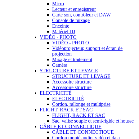
Micro
Lecteur et enregistreur
Carte son, contrôleur et DAW
Console de mixage
Enceinte
Matériel DJ
VIDÉO - PHOTO
VIDÉO - PHOTO
Vidéoprojecteur, support et écran de
projection
Mixage et traitement
Caméra
STRUCTURE ET LEVAGE
STRUCTURE ET LEVAGE
Accessoire structure
Accessoire structure
ELECTRICITÉ
ELECTRICITÉ
Cordon, rallonge et multiprise
FLIGHT, RACK ET SAC
FLIGHT, RACK ET SAC
Sac, valise souple et semi-rigide et housse
CÂBLE ET CONNECTIQUE
CÂBLE ET CONNECTIQUE
Cordon monté audio, vidéo et data