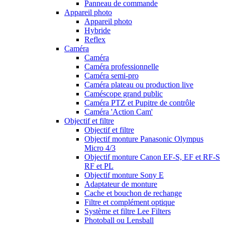
Panneau de commande
Appareil photo
Appareil photo
Hybride
Reflex
Caméra
Caméra
Caméra professionnelle
Caméra semi-pro
Caméra plateau ou production live
Caméscope grand public
Caméra PTZ et Pupitre de contrôle
Caméra 'Action Cam'
Objectif et filtre
Objectif et filtre
Objectif monture Panasonic Olympus
Micro 4/3
Objectif monture Canon EF-S, EF et RF-S
RF et PL
Objectif monture Sony E
Adaptateur de monture
Cache et bouchon de rechange
Filtre et complément optique
Système et filtre Lee Filters
Photoball ou Lensball