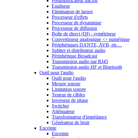
Préamplificateur micros
Egaliseur
Eliminateur de larsen
Processeur d'effets
Processeur de dynamique
Processeur de diffusion
Boîte de direct (DI) - symétriseur
Convertisseur analogique <> numérique
Périphériques DANTE, AVB, etc…
Splitter et distributeur audio
Périphérique Broadcast
Transmission audio par RJ45
Transmission audio HF et Bluetooth
Outil pour l'audio
Outil pour l'audio
Mesure sonore
Limitation sonore
Testeur de câbles
Inverseur de phase
Switcher
Atténuateur
Transformateur d'impédance
Générateur de bruit
Enceinte
Enceinte