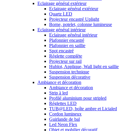
Eclairage général extérieur
Eclairage général extérieur
Quartz LED
Projecteur encastré Uplight
Borne, potelet, colonne lumineuse
Eclairage général intérieur
Eclairage général intérieur
Plafonnier encastré
Plafonnier en saillie
Spot encastré
Réglette complète
Projecteur sur rail
Hublot, Applique, Wall light en saillie
Suspension technique
Suspension décorative
Ambiance et décoration
Ambiance et décoration
Strip à led
Profilé aluminium pour stripled
Réglettes LED
TUB@LED, boîte ambre et Licialed
Cordon lumineux
Guirlande de bal
Led Neon Flex
Objet et mobilier décoratif