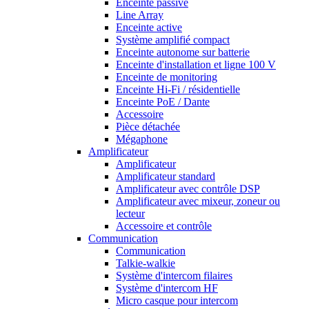
Enceinte passive
Line Array
Enceinte active
Système amplifié compact
Enceinte autonome sur batterie
Enceinte d'installation et ligne 100 V
Enceinte de monitoring
Enceinte Hi-Fi / résidentielle
Enceinte PoE / Dante
Accessoire
Pièce détachée
Mégaphone
Amplificateur
Amplificateur
Amplificateur standard
Amplificateur avec contrôle DSP
Amplificateur avec mixeur, zoneur ou
lecteur
Accessoire et contrôle
Communication
Communication
Talkie-walkie
Système d'intercom filaires
Système d'intercom HF
Micro casque pour intercom