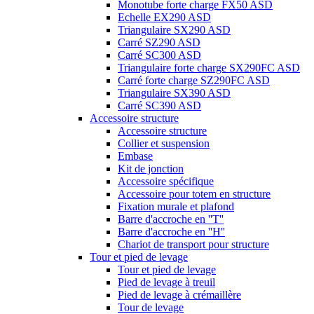
Monotube forte charge FX50 ASD
Echelle EX290 ASD
Triangulaire SX290 ASD
Carré SZ290 ASD
Carré SC300 ASD
Triangulaire forte charge SX290FC ASD
Carré forte charge SZ290FC ASD
Triangulaire SX390 ASD
Carré SC390 ASD
Accessoire structure
Accessoire structure
Collier et suspension
Embase
Kit de jonction
Accessoire spécifique
Accessoire pour totem en structure
Fixation murale et plafond
Barre d'accroche en ''T''
Barre d'accroche en ''H''
Chariot de transport pour structure
Tour et pied de levage
Tour et pied de levage
Pied de levage à treuil
Pied de levage à crémaillère
Tour de levage