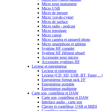
Micro pour instrument
Micro USB
Micro de mesure
Micro 'col-de-cygne'
Micro de surface
Micro radio - podcast
Micro reportage
Micro canon
Micro caméra et appareil photo
Micro smartphone et tablette
Système HF complet
Système HF élément séparé
Accessoire pour micros
Accessoire systèmes HF
Lecteur et enregistreur
Lecteur et enregistreur
Lecteur (CD, SD, USB, BT, Tuner,…)
Enregistreur format rack 19''
Enregistreur portable
Enregistreur multipiste
Carte son, contrôleur et DAW
Carte son, contrôleur et DAW
Interface audio - carte son
Clavier et contrôleur, USB et MIDI
Contrôleur monitoring