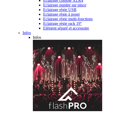
Eclairage console XLR4
Eclairage pupitre sur pince
Eclairage régie USB
Eclairage régie à poser
Eclairage régie multi-fonctions
Eclairage régie rack 19''
Elément séparé et accessoire
Infos
Infos