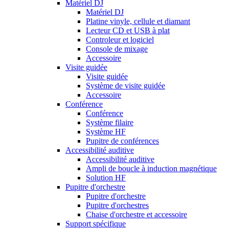
Matériel DJ
Matériel DJ
Platine vinyle, cellule et diamant
Lecteur CD et USB à plat
Controleur et logiciel
Console de mixage
Accessoire
Visite guidée
Visite guidée
Système de visite guidée
Accessoire
Conférence
Conférence
Système filaire
Système HF
Pupitre de conférences
Accessibilité auditive
Accessibilité auditive
Ampli de boucle à induction magnétique
Solution HF
Pupitre d'orchestre
Pupitre d'orchestre
Pupitre d'orchestres
Chaise d'orchestre et accessoire
Support spécifique