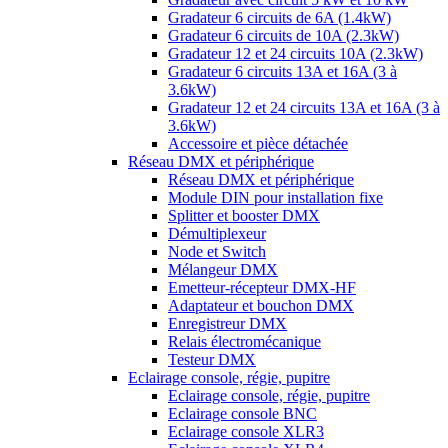
Gradateur 6 circuits de 6A (1.4kW)
Gradateur 6 circuits de 10A (2.3kW)
Gradateur 12 et 24 circuits 10A (2.3kW)
Gradateur 6 circuits 13A et 16A (3 à
3.6kW)
Gradateur 12 et 24 circuits 13A et 16A (3 à
3.6kW)
Accessoire et pièce détachée
Réseau DMX et périphérique
Réseau DMX et périphérique
Module DIN pour installation fixe
Splitter et booster DMX
Démultiplexeur
Node et Switch
Mélangeur DMX
Emetteur-récepteur DMX-HF
Adaptateur et bouchon DMX
Enregistreur DMX
Relais électromécanique
Testeur DMX
Eclairage console, régie, pupitre
Eclairage console, régie, pupitre
Eclairage console BNC
Eclairage console XLR3