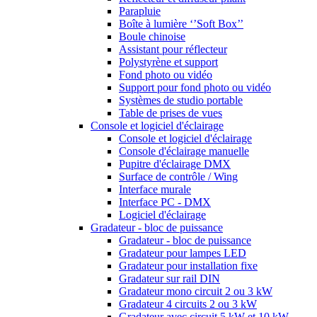
Parapluie
Boîte à lumière ‘’Soft Box’’
Boule chinoise
Assistant pour réflecteur
Polystyrène et support
Fond photo ou vidéo
Support pour fond photo ou vidéo
Systèmes de studio portable
Table de prises de vues
Console et logiciel d'éclairage
Console et logiciel d'éclairage
Console d'éclairage manuelle
Pupitre d'éclairage DMX
Surface de contrôle / Wing
Interface murale
Interface PC - DMX
Logiciel d'éclairage
Gradateur - bloc de puissance
Gradateur - bloc de puissance
Gradateur pour lampes LED
Gradateur pour installation fixe
Gradateur sur rail DIN
Gradateur mono circuit 2 ou 3 kW
Gradateur 4 circuits 2 ou 3 kW
Gradateur avec circuit 5 kW et 10 kW