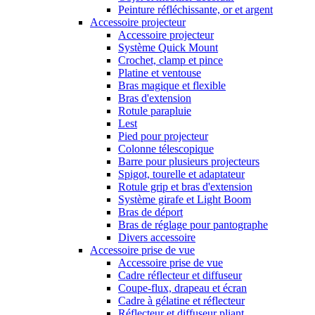
Peinture réfléchissante, or et argent
Accessoire projecteur
Accessoire projecteur
Système Quick Mount
Crochet, clamp et pince
Platine et ventouse
Bras magique et flexible
Bras d'extension
Rotule parapluie
Lest
Pied pour projecteur
Colonne télescopique
Barre pour plusieurs projecteurs
Spigot, tourelle et adaptateur
Rotule grip et bras d'extension
Système girafe et Light Boom
Bras de déport
Bras de réglage pour pantographe
Divers accessoire
Accessoire prise de vue
Accessoire prise de vue
Cadre réflecteur et diffuseur
Coupe-flux, drapeau et écran
Cadre à gélatine et réflecteur
Réflecteur et diffuseur pliant