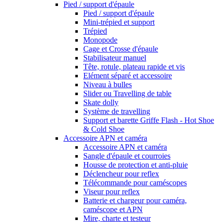
Pied / support d'épaule
Pied / support d'épaule
Mini-trépied et support
Trépied
Monopode
Cage et Crosse d'épaule
Stabilisateur manuel
Tête, rotule, plateau rapide et vis
Elément séparé et accessoire
Niveau à bulles
Slider ou Travelling de table
Skate dolly
Système de travelling
Support et barette Griffe Flash - Hot Shoe
& Cold Shoe
Accessoire APN et caméra
Accessoire APN et caméra
Sangle d'épaule et courroies
Housse de protection et anti-pluie
Déclencheur pour reflex
Télécommande pour caméscopes
Viseur pour reflex
Batterie et chargeur pour caméra,
caméscope et APN
Mire, charte et testeur