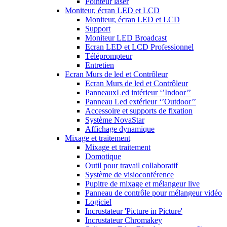
Pointeur laser
Moniteur, écran LED et LCD
Moniteur, écran LED et LCD
Support
Moniteur LED Broadcast
Ecran LED et LCD Professionnel
Téléprompteur
Entretien
Ecran Murs de led et Contrôleur
Ecran Murs de led et Contrôleur
PanneauxLed intérieur ‘’Indoor’’
Panneau Led extérieur ‘’Outdoor’’
Accessoire et supports de fixation
Système NovaStar
Affichage dynamique
Mixage et traitement
Mixage et traitement
Domotique
Outil pour travail collaboratif
Système de visioconférence
Pupitre de mixage et mélangeur live
Panneau de contrôle pour mélangeur vidéo
Logiciel
Incrustateur 'Picture in Picture'
Incrustateur Chromakey