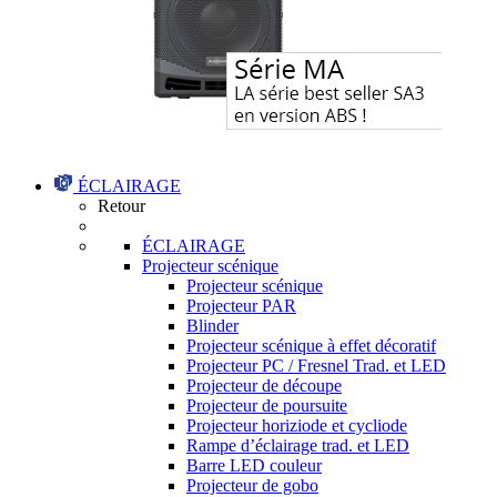
ÉCLAIRAGE
Retour
ÉCLAIRAGE
Projecteur scénique
Projecteur scénique
Projecteur PAR
Blinder
Projecteur scénique à effet décoratif
Projecteur PC / Fresnel Trad. et LED
Projecteur de découpe
Projecteur de poursuite
Projecteur horiziode et cycliode
Rampe d’éclairage trad. et LED
Barre LED couleur
Projecteur de gobo