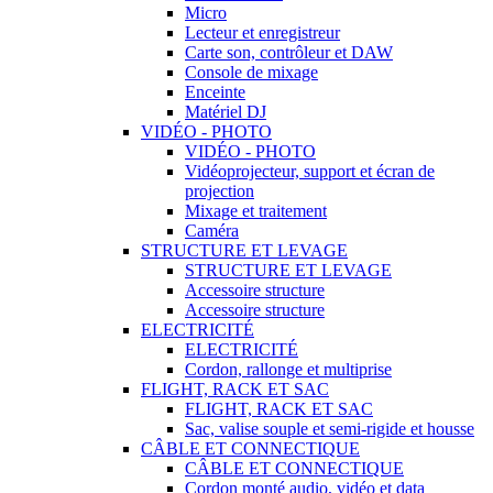
Micro
Lecteur et enregistreur
Carte son, contrôleur et DAW
Console de mixage
Enceinte
Matériel DJ
VIDÉO - PHOTO
VIDÉO - PHOTO
Vidéoprojecteur, support et écran de
projection
Mixage et traitement
Caméra
STRUCTURE ET LEVAGE
STRUCTURE ET LEVAGE
Accessoire structure
Accessoire structure
ELECTRICITÉ
ELECTRICITÉ
Cordon, rallonge et multiprise
FLIGHT, RACK ET SAC
FLIGHT, RACK ET SAC
Sac, valise souple et semi-rigide et housse
CÂBLE ET CONNECTIQUE
CÂBLE ET CONNECTIQUE
Cordon monté audio, vidéo et data