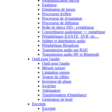
Préamplificateur micros
Egaliseur
Eliminateur de larsen
Processeur d'effets
Processeur de dynamique
Processeur de diffusion
Boîte de direct (DI) - symétriseur
Convertisseur analogique <> numérique
Périphériques DANTE, AVB, etc…
Splitter et distributeur audio
Périphérique Broadcast
Transmission audio par RJ45
Transmission audio HF et Bluetooth
Outil pour l'audio
Outil pour l'audio
Mesure sonore
Limitation sonore
Testeur de câbles
Inverseur de phase
Switcher
Atténuateur
Transformateur d'impédance
Générateur de bruit
Enceinte
Enceinte