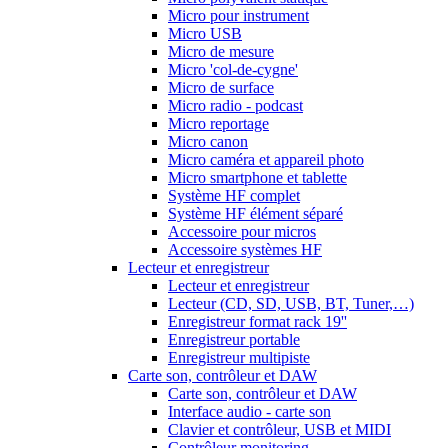
Micro pour instrument
Micro USB
Micro de mesure
Micro 'col-de-cygne'
Micro de surface
Micro radio - podcast
Micro reportage
Micro canon
Micro caméra et appareil photo
Micro smartphone et tablette
Système HF complet
Système HF élément séparé
Accessoire pour micros
Accessoire systèmes HF
Lecteur et enregistreur
Lecteur et enregistreur
Lecteur (CD, SD, USB, BT, Tuner,…)
Enregistreur format rack 19''
Enregistreur portable
Enregistreur multipiste
Carte son, contrôleur et DAW
Carte son, contrôleur et DAW
Interface audio - carte son
Clavier et contrôleur, USB et MIDI
Contrôleur monitoring