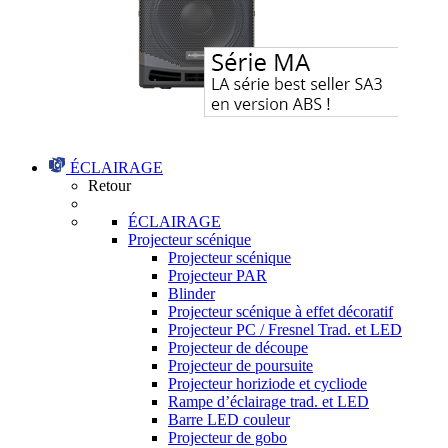
ÉCLAIRAGE
Retour
ÉCLAIRAGE
Projecteur scénique
Projecteur scénique
Projecteur PAR
Blinder
Projecteur scénique à effet décoratif
Projecteur PC / Fresnel Trad. et LED
Projecteur de découpe
Projecteur de poursuite
Projecteur horiziode et cycliode
Rampe d’éclairage trad. et LED
Barre LED couleur
Projecteur de gobo