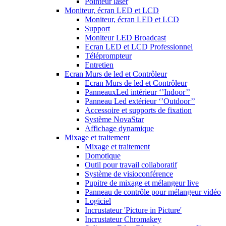
Pointeur laser
Moniteur, écran LED et LCD
Moniteur, écran LED et LCD
Support
Moniteur LED Broadcast
Ecran LED et LCD Professionnel
Téléprompteur
Entretien
Ecran Murs de led et Contrôleur
Ecran Murs de led et Contrôleur
PanneauxLed intérieur ‘’Indoor’’
Panneau Led extérieur ‘’Outdoor’’
Accessoire et supports de fixation
Système NovaStar
Affichage dynamique
Mixage et traitement
Mixage et traitement
Domotique
Outil pour travail collaboratif
Système de visioconférence
Pupitre de mixage et mélangeur live
Panneau de contrôle pour mélangeur vidéo
Logiciel
Incrustateur 'Picture in Picture'
Incrustateur Chromakey