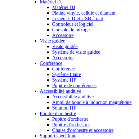
Matériel DJ
Matériel DJ
Platine vinyle, cellule et diamant
Lecteur CD et USB à plat
Controleur et logiciel
Console de mixage
Accessoire
Visite guidée
Visite guidée
Système de visite guidée
Accessoire
Conférence
Conférence
Système filaire
Système HF
Pupitre de conférences
Accessibilité auditive
Accessibilité auditive
Ampli de boucle à induction magnétique
Solution HF
Pupitre d'orchestre
Pupitre d'orchestre
Pupitre d'orchestres
Chaise d'orchestre et accessoire
Support spécifique