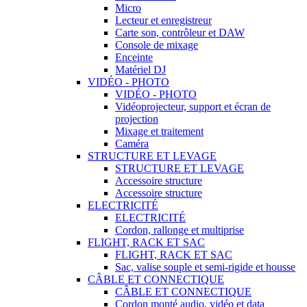
Micro
Lecteur et enregistreur
Carte son, contrôleur et DAW
Console de mixage
Enceinte
Matériel DJ
VIDÉO - PHOTO
VIDÉO - PHOTO
Vidéoprojecteur, support et écran de
projection
Mixage et traitement
Caméra
STRUCTURE ET LEVAGE
STRUCTURE ET LEVAGE
Accessoire structure
Accessoire structure
ELECTRICITÉ
ELECTRICITÉ
Cordon, rallonge et multiprise
FLIGHT, RACK ET SAC
FLIGHT, RACK ET SAC
Sac, valise souple et semi-rigide et housse
CÂBLE ET CONNECTIQUE
CÂBLE ET CONNECTIQUE
Cordon monté audio, vidéo et data