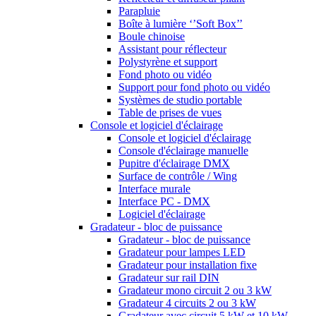
Parapluie
Boîte à lumière ‘’Soft Box’’
Boule chinoise
Assistant pour réflecteur
Polystyrène et support
Fond photo ou vidéo
Support pour fond photo ou vidéo
Systèmes de studio portable
Table de prises de vues
Console et logiciel d'éclairage
Console et logiciel d'éclairage
Console d'éclairage manuelle
Pupitre d'éclairage DMX
Surface de contrôle / Wing
Interface murale
Interface PC - DMX
Logiciel d'éclairage
Gradateur - bloc de puissance
Gradateur - bloc de puissance
Gradateur pour lampes LED
Gradateur pour installation fixe
Gradateur sur rail DIN
Gradateur mono circuit 2 ou 3 kW
Gradateur 4 circuits 2 ou 3 kW
Gradateur avec circuit 5 kW et 10 kW