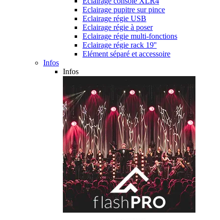
Eclairage console XLR4
Eclairage pupitre sur pince
Eclairage régie USB
Eclairage régie à poser
Eclairage régie multi-fonctions
Eclairage régie rack 19''
Elément séparé et accessoire
Infos
Infos