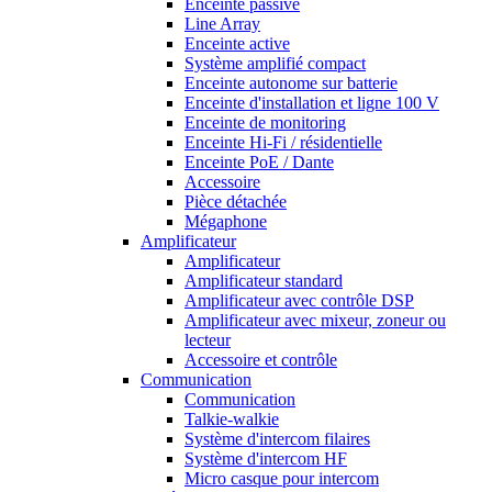
Enceinte passive
Line Array
Enceinte active
Système amplifié compact
Enceinte autonome sur batterie
Enceinte d'installation et ligne 100 V
Enceinte de monitoring
Enceinte Hi-Fi / résidentielle
Enceinte PoE / Dante
Accessoire
Pièce détachée
Mégaphone
Amplificateur
Amplificateur
Amplificateur standard
Amplificateur avec contrôle DSP
Amplificateur avec mixeur, zoneur ou
lecteur
Accessoire et contrôle
Communication
Communication
Talkie-walkie
Système d'intercom filaires
Système d'intercom HF
Micro casque pour intercom