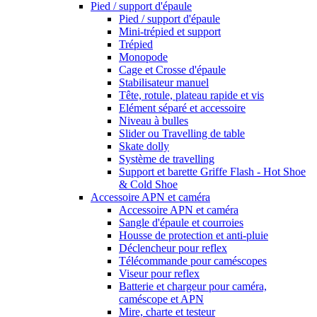
Pied / support d'épaule
Pied / support d'épaule
Mini-trépied et support
Trépied
Monopode
Cage et Crosse d'épaule
Stabilisateur manuel
Tête, rotule, plateau rapide et vis
Elément séparé et accessoire
Niveau à bulles
Slider ou Travelling de table
Skate dolly
Système de travelling
Support et barette Griffe Flash - Hot Shoe
& Cold Shoe
Accessoire APN et caméra
Accessoire APN et caméra
Sangle d'épaule et courroies
Housse de protection et anti-pluie
Déclencheur pour reflex
Télécommande pour caméscopes
Viseur pour reflex
Batterie et chargeur pour caméra,
caméscope et APN
Mire, charte et testeur