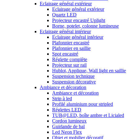
Eclairage général extérieur
Eclairage général extérieur
Quartz LED
Projecteur encastré Uplight
Borne, potelet, colonne lumineuse
Eclairage général intérieur
Eclairage général intérieur
Plafonnier encastré
Plafonnier en saillie
Spot encastré
Réglette complète
Projecteur sur rail
Hublot, Applique, Wall light en saillie
Suspension technique
Suspension décorative
Ambiance et décoration
Ambiance et décoration
Strip à led
Profilé aluminium pour stripled
Réglettes LED
TUB@LED, boîte ambre et Licialed
Cordon lumineux
Guirlande de bal
Led Neon Flex
Objet et mobilier décoratif