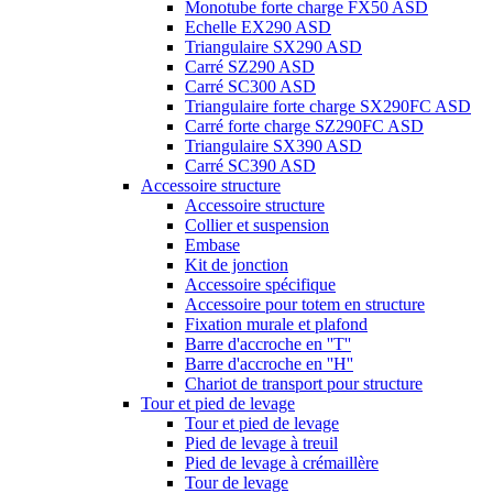
Monotube forte charge FX50 ASD
Echelle EX290 ASD
Triangulaire SX290 ASD
Carré SZ290 ASD
Carré SC300 ASD
Triangulaire forte charge SX290FC ASD
Carré forte charge SZ290FC ASD
Triangulaire SX390 ASD
Carré SC390 ASD
Accessoire structure
Accessoire structure
Collier et suspension
Embase
Kit de jonction
Accessoire spécifique
Accessoire pour totem en structure
Fixation murale et plafond
Barre d'accroche en ''T''
Barre d'accroche en ''H''
Chariot de transport pour structure
Tour et pied de levage
Tour et pied de levage
Pied de levage à treuil
Pied de levage à crémaillère
Tour de levage