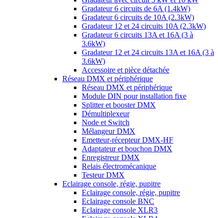
Gradateur 6 circuits de 6A (1.4kW)
Gradateur 6 circuits de 10A (2.3kW)
Gradateur 12 et 24 circuits 10A (2.3kW)
Gradateur 6 circuits 13A et 16A (3 à
3.6kW)
Gradateur 12 et 24 circuits 13A et 16A (3 à
3.6kW)
Accessoire et pièce détachée
Réseau DMX et périphérique
Réseau DMX et périphérique
Module DIN pour installation fixe
Splitter et booster DMX
Démultiplexeur
Node et Switch
Mélangeur DMX
Emetteur-récepteur DMX-HF
Adaptateur et bouchon DMX
Enregistreur DMX
Relais électromécanique
Testeur DMX
Eclairage console, régie, pupitre
Eclairage console, régie, pupitre
Eclairage console BNC
Eclairage console XLR3