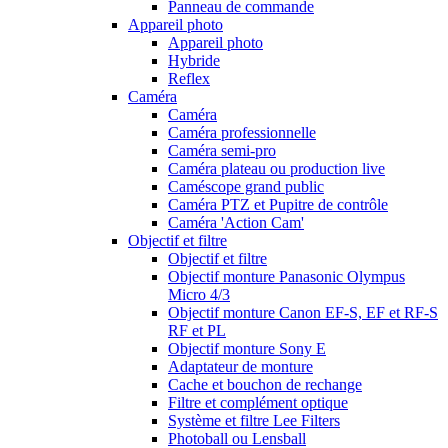
Panneau de commande
Appareil photo
Appareil photo
Hybride
Reflex
Caméra
Caméra
Caméra professionnelle
Caméra semi-pro
Caméra plateau ou production live
Caméscope grand public
Caméra PTZ et Pupitre de contrôle
Caméra 'Action Cam'
Objectif et filtre
Objectif et filtre
Objectif monture Panasonic Olympus
Micro 4/3
Objectif monture Canon EF-S, EF et RF-S
RF et PL
Objectif monture Sony E
Adaptateur de monture
Cache et bouchon de rechange
Filtre et complément optique
Système et filtre Lee Filters
Photoball ou Lensball