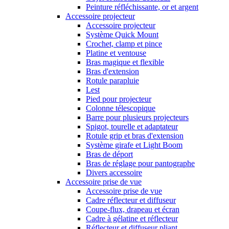
Peinture réfléchissante, or et argent
Accessoire projecteur
Accessoire projecteur
Système Quick Mount
Crochet, clamp et pince
Platine et ventouse
Bras magique et flexible
Bras d'extension
Rotule parapluie
Lest
Pied pour projecteur
Colonne télescopique
Barre pour plusieurs projecteurs
Spigot, tourelle et adaptateur
Rotule grip et bras d'extension
Système girafe et Light Boom
Bras de déport
Bras de réglage pour pantographe
Divers accessoire
Accessoire prise de vue
Accessoire prise de vue
Cadre réflecteur et diffuseur
Coupe-flux, drapeau et écran
Cadre à gélatine et réflecteur
Réflecteur et diffuseur pliant