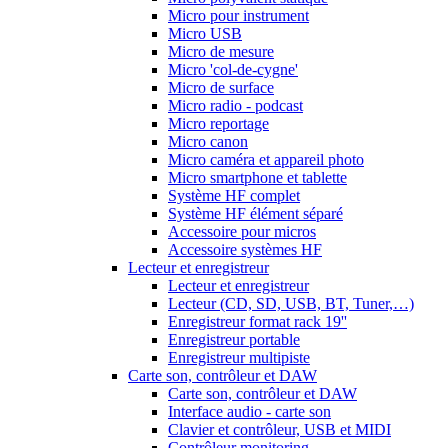
Micro pour instrument
Micro USB
Micro de mesure
Micro 'col-de-cygne'
Micro de surface
Micro radio - podcast
Micro reportage
Micro canon
Micro caméra et appareil photo
Micro smartphone et tablette
Système HF complet
Système HF élément séparé
Accessoire pour micros
Accessoire systèmes HF
Lecteur et enregistreur
Lecteur et enregistreur
Lecteur (CD, SD, USB, BT, Tuner,…)
Enregistreur format rack 19''
Enregistreur portable
Enregistreur multipiste
Carte son, contrôleur et DAW
Carte son, contrôleur et DAW
Interface audio - carte son
Clavier et contrôleur, USB et MIDI
Contrôleur monitoring