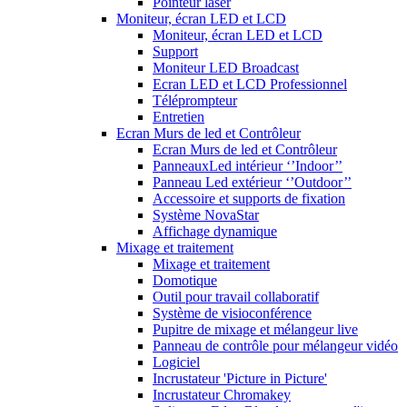
Pointeur laser
Moniteur, écran LED et LCD
Moniteur, écran LED et LCD
Support
Moniteur LED Broadcast
Ecran LED et LCD Professionnel
Téléprompteur
Entretien
Ecran Murs de led et Contrôleur
Ecran Murs de led et Contrôleur
PanneauxLed intérieur ‘’Indoor’’
Panneau Led extérieur ‘’Outdoor’’
Accessoire et supports de fixation
Système NovaStar
Affichage dynamique
Mixage et traitement
Mixage et traitement
Domotique
Outil pour travail collaboratif
Système de visioconférence
Pupitre de mixage et mélangeur live
Panneau de contrôle pour mélangeur vidéo
Logiciel
Incrustateur 'Picture in Picture'
Incrustateur Chromakey