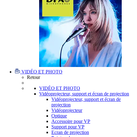
VIDÉO ET PHOTO
Retour
VIDÉO ET PHOTO
Vidéoprojecteur, support et écran de projection
Vidéoprojecteur, support et écran de
projection
Vidéoprojecteur
Optique
Accessoire pour VP
Support pour VP
Ecran de projection