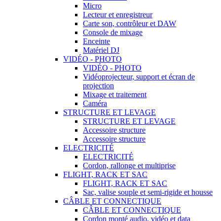
Micro
Lecteur et enregistreur
Carte son, contrôleur et DAW
Console de mixage
Enceinte
Matériel DJ
VIDÉO - PHOTO
VIDÉO - PHOTO
Vidéoprojecteur, support et écran de
projection
Mixage et traitement
Caméra
STRUCTURE ET LEVAGE
STRUCTURE ET LEVAGE
Accessoire structure
Accessoire structure
ELECTRICITÉ
ELECTRICITÉ
Cordon, rallonge et multiprise
FLIGHT, RACK ET SAC
FLIGHT, RACK ET SAC
Sac, valise souple et semi-rigide et housse
CÂBLE ET CONNECTIQUE
CÂBLE ET CONNECTIQUE
Cordon monté audio, vidéo et data