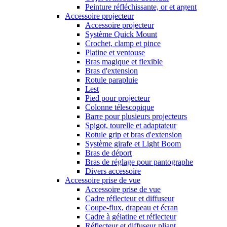
Peinture réfléchissante, or et argent
Accessoire projecteur
Accessoire projecteur
Système Quick Mount
Crochet, clamp et pince
Platine et ventouse
Bras magique et flexible
Bras d'extension
Rotule parapluie
Lest
Pied pour projecteur
Colonne télescopique
Barre pour plusieurs projecteurs
Spigot, tourelle et adaptateur
Rotule grip et bras d'extension
Système girafe et Light Boom
Bras de déport
Bras de réglage pour pantographe
Divers accessoire
Accessoire prise de vue
Accessoire prise de vue
Cadre réflecteur et diffuseur
Coupe-flux, drapeau et écran
Cadre à gélatine et réflecteur
Réflecteur et diffuseur pliant