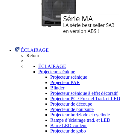
ÉCLAIRAGE
Retour
ÉCLAIRAGE
Projecteur scénique
Projecteur scénique
Projecteur PAR
Blinder
Projecteur scénique à effet décoratif
Projecteur PC / Fresnel Trad. et LED
Projecteur de découpe
Projecteur de poursuite
Projecteur horiziode et cycliode
Rampe d’éclairage trad. et LED
Barre LED couleur
Projecteur de gobo