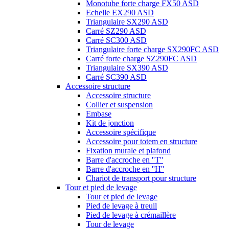
Monotube forte charge FX50 ASD
Echelle EX290 ASD
Triangulaire SX290 ASD
Carré SZ290 ASD
Carré SC300 ASD
Triangulaire forte charge SX290FC ASD
Carré forte charge SZ290FC ASD
Triangulaire SX390 ASD
Carré SC390 ASD
Accessoire structure
Accessoire structure
Collier et suspension
Embase
Kit de jonction
Accessoire spécifique
Accessoire pour totem en structure
Fixation murale et plafond
Barre d'accroche en ''T''
Barre d'accroche en ''H''
Chariot de transport pour structure
Tour et pied de levage
Tour et pied de levage
Pied de levage à treuil
Pied de levage à crémaillère
Tour de levage