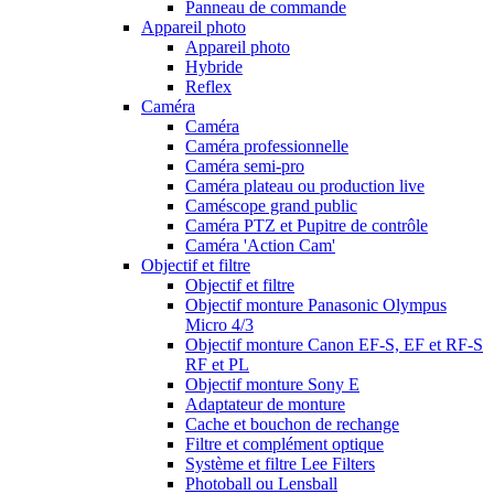
Panneau de commande
Appareil photo
Appareil photo
Hybride
Reflex
Caméra
Caméra
Caméra professionnelle
Caméra semi-pro
Caméra plateau ou production live
Caméscope grand public
Caméra PTZ et Pupitre de contrôle
Caméra 'Action Cam'
Objectif et filtre
Objectif et filtre
Objectif monture Panasonic Olympus
Micro 4/3
Objectif monture Canon EF-S, EF et RF-S
RF et PL
Objectif monture Sony E
Adaptateur de monture
Cache et bouchon de rechange
Filtre et complément optique
Système et filtre Lee Filters
Photoball ou Lensball