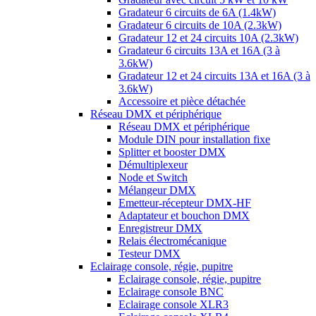
Gradateur 6 circuits de 6A (1.4kW)
Gradateur 6 circuits de 10A (2.3kW)
Gradateur 12 et 24 circuits 10A (2.3kW)
Gradateur 6 circuits 13A et 16A (3 à
3.6kW)
Gradateur 12 et 24 circuits 13A et 16A (3 à
3.6kW)
Accessoire et pièce détachée
Réseau DMX et périphérique
Réseau DMX et périphérique
Module DIN pour installation fixe
Splitter et booster DMX
Démultiplexeur
Node et Switch
Mélangeur DMX
Emetteur-récepteur DMX-HF
Adaptateur et bouchon DMX
Enregistreur DMX
Relais électromécanique
Testeur DMX
Eclairage console, régie, pupitre
Eclairage console, régie, pupitre
Eclairage console BNC
Eclairage console XLR3