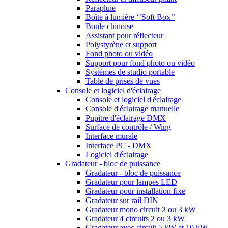
Parapluie
Boîte à lumière ‘’Soft Box’’
Boule chinoise
Assistant pour réflecteur
Polystyrène et support
Fond photo ou vidéo
Support pour fond photo ou vidéo
Systèmes de studio portable
Table de prises de vues
Console et logiciel d'éclairage
Console et logiciel d'éclairage
Console d'éclairage manuelle
Pupitre d'éclairage DMX
Surface de contrôle / Wing
Interface murale
Interface PC - DMX
Logiciel d'éclairage
Gradateur - bloc de puissance
Gradateur - bloc de puissance
Gradateur pour lampes LED
Gradateur pour installation fixe
Gradateur sur rail DIN
Gradateur mono circuit 2 ou 3 kW
Gradateur 4 circuits 2 ou 3 kW
Gradateur avec circuit 5 kW et 10 kW