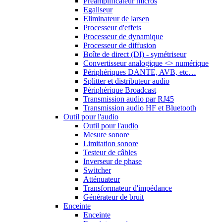
Préamplificateur micros
Egaliseur
Eliminateur de larsen
Processeur d'effets
Processeur de dynamique
Processeur de diffusion
Boîte de direct (DI) - symétriseur
Convertisseur analogique <> numérique
Périphériques DANTE, AVB, etc…
Splitter et distributeur audio
Périphérique Broadcast
Transmission audio par RJ45
Transmission audio HF et Bluetooth
Outil pour l'audio
Outil pour l'audio
Mesure sonore
Limitation sonore
Testeur de câbles
Inverseur de phase
Switcher
Atténuateur
Transformateur d'impédance
Générateur de bruit
Enceinte
Enceinte