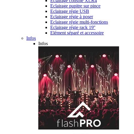
Eclairage console XLR4
Eclairage pupitre sur pince
Eclairage régie USB
Eclairage régie à poser
Eclairage régie multi-fonctions
Eclairage régie rack 19''
Elément séparé et accessoire
Infos
Infos