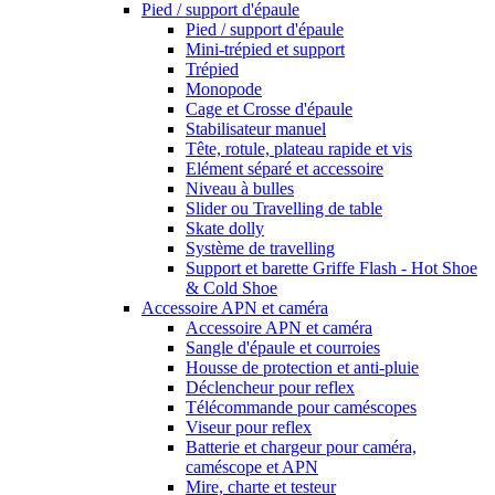
Pied / support d'épaule
Pied / support d'épaule
Mini-trépied et support
Trépied
Monopode
Cage et Crosse d'épaule
Stabilisateur manuel
Tête, rotule, plateau rapide et vis
Elément séparé et accessoire
Niveau à bulles
Slider ou Travelling de table
Skate dolly
Système de travelling
Support et barette Griffe Flash - Hot Shoe
& Cold Shoe
Accessoire APN et caméra
Accessoire APN et caméra
Sangle d'épaule et courroies
Housse de protection et anti-pluie
Déclencheur pour reflex
Télécommande pour caméscopes
Viseur pour reflex
Batterie et chargeur pour caméra,
caméscope et APN
Mire, charte et testeur