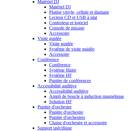
Matériel DJ
Matériel DJ
Platine vinyle, cellule et diamant
Lecteur CD et USB à plat
Controleur et logiciel
Console de mixage
Accessoire
Visite guidée
Visite guidée
Système de visite guidée
Accessoire
Conférence
Conférence
Système filaire
Système HF
Pupitre de conférences
Accessibilité auditive
Accessibilité auditive
Ampli de boucle à induction magnétique
Solution HF
Pupitre d'orchestre
Pupitre d'orchestre
Pupitre d'orchestres
Chaise d'orchestre et accessoire
Support spécifique