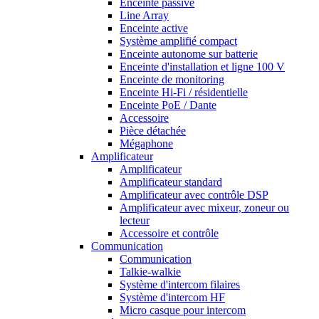
Enceinte passive
Line Array
Enceinte active
Système amplifié compact
Enceinte autonome sur batterie
Enceinte d'installation et ligne 100 V
Enceinte de monitoring
Enceinte Hi-Fi / résidentielle
Enceinte PoE / Dante
Accessoire
Pièce détachée
Mégaphone
Amplificateur
Amplificateur
Amplificateur standard
Amplificateur avec contrôle DSP
Amplificateur avec mixeur, zoneur ou
lecteur
Accessoire et contrôle
Communication
Communication
Talkie-walkie
Système d'intercom filaires
Système d'intercom HF
Micro casque pour intercom