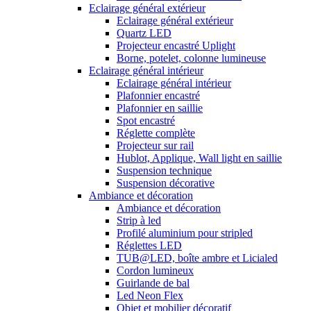
Eclairage général extérieur
Eclairage général extérieur
Quartz LED
Projecteur encastré Uplight
Borne, potelet, colonne lumineuse
Eclairage général intérieur
Eclairage général intérieur
Plafonnier encastré
Plafonnier en saillie
Spot encastré
Réglette complète
Projecteur sur rail
Hublot, Applique, Wall light en saillie
Suspension technique
Suspension décorative
Ambiance et décoration
Ambiance et décoration
Strip à led
Profilé aluminium pour stripled
Réglettes LED
TUB@LED, boîte ambre et Licialed
Cordon lumineux
Guirlande de bal
Led Neon Flex
Objet et mobilier décoratif