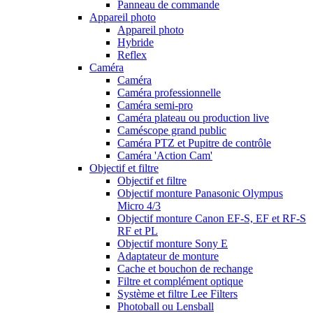
Panneau de commande
Appareil photo
Appareil photo
Hybride
Reflex
Caméra
Caméra
Caméra professionnelle
Caméra semi-pro
Caméra plateau ou production live
Caméscope grand public
Caméra PTZ et Pupitre de contrôle
Caméra 'Action Cam'
Objectif et filtre
Objectif et filtre
Objectif monture Panasonic Olympus
Micro 4/3
Objectif monture Canon EF-S, EF et RF-S
RF et PL
Objectif monture Sony E
Adaptateur de monture
Cache et bouchon de rechange
Filtre et complément optique
Système et filtre Lee Filters
Photoball ou Lensball