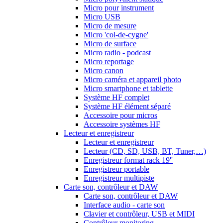
Micro pour instrument
Micro USB
Micro de mesure
Micro 'col-de-cygne'
Micro de surface
Micro radio - podcast
Micro reportage
Micro canon
Micro caméra et appareil photo
Micro smartphone et tablette
Système HF complet
Système HF élément séparé
Accessoire pour micros
Accessoire systèmes HF
Lecteur et enregistreur
Lecteur et enregistreur
Lecteur (CD, SD, USB, BT, Tuner,…)
Enregistreur format rack 19''
Enregistreur portable
Enregistreur multipiste
Carte son, contrôleur et DAW
Carte son, contrôleur et DAW
Interface audio - carte son
Clavier et contrôleur, USB et MIDI
Contrôleur monitoring