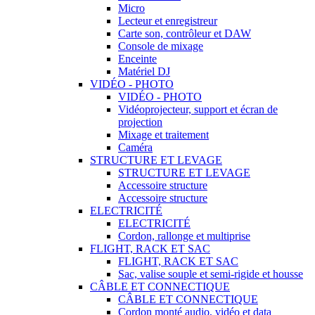
Micro
Lecteur et enregistreur
Carte son, contrôleur et DAW
Console de mixage
Enceinte
Matériel DJ
VIDÉO - PHOTO
VIDÉO - PHOTO
Vidéoprojecteur, support et écran de
projection
Mixage et traitement
Caméra
STRUCTURE ET LEVAGE
STRUCTURE ET LEVAGE
Accessoire structure
Accessoire structure
ELECTRICITÉ
ELECTRICITÉ
Cordon, rallonge et multiprise
FLIGHT, RACK ET SAC
FLIGHT, RACK ET SAC
Sac, valise souple et semi-rigide et housse
CÂBLE ET CONNECTIQUE
CÂBLE ET CONNECTIQUE
Cordon monté audio, vidéo et data