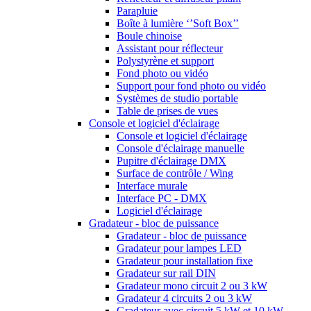
Parapluie
Boîte à lumière ‘’Soft Box’’
Boule chinoise
Assistant pour réflecteur
Polystyrène et support
Fond photo ou vidéo
Support pour fond photo ou vidéo
Systèmes de studio portable
Table de prises de vues
Console et logiciel d'éclairage
Console et logiciel d'éclairage
Console d'éclairage manuelle
Pupitre d'éclairage DMX
Surface de contrôle / Wing
Interface murale
Interface PC - DMX
Logiciel d'éclairage
Gradateur - bloc de puissance
Gradateur - bloc de puissance
Gradateur pour lampes LED
Gradateur pour installation fixe
Gradateur sur rail DIN
Gradateur mono circuit 2 ou 3 kW
Gradateur 4 circuits 2 ou 3 kW
Gradateur avec circuit 5 kW et 10 kW