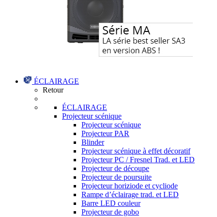
ÉCLAIRAGE
Retour
ÉCLAIRAGE
Projecteur scénique
Projecteur scénique
Projecteur PAR
Blinder
Projecteur scénique à effet décoratif
Projecteur PC / Fresnel Trad. et LED
Projecteur de découpe
Projecteur de poursuite
Projecteur horiziode et cycliode
Rampe d’éclairage trad. et LED
Barre LED couleur
Projecteur de gobo