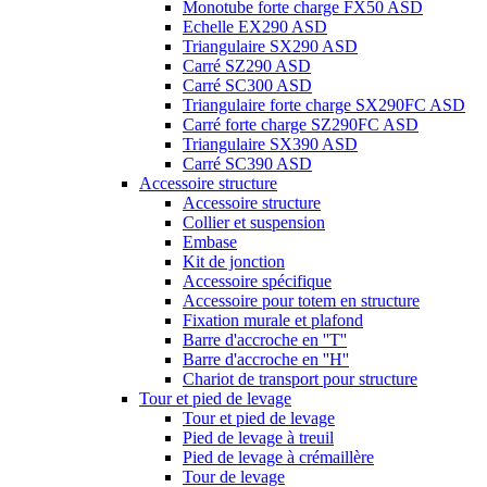
Monotube forte charge FX50 ASD
Echelle EX290 ASD
Triangulaire SX290 ASD
Carré SZ290 ASD
Carré SC300 ASD
Triangulaire forte charge SX290FC ASD
Carré forte charge SZ290FC ASD
Triangulaire SX390 ASD
Carré SC390 ASD
Accessoire structure
Accessoire structure
Collier et suspension
Embase
Kit de jonction
Accessoire spécifique
Accessoire pour totem en structure
Fixation murale et plafond
Barre d'accroche en ''T''
Barre d'accroche en ''H''
Chariot de transport pour structure
Tour et pied de levage
Tour et pied de levage
Pied de levage à treuil
Pied de levage à crémaillère
Tour de levage