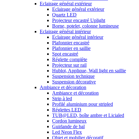
Eclairage général extérieur
Eclairage général extérieur
Quartz LED
Projecteur encastré Uplight
Borne, potelet, colonne lumineuse
Eclairage général intérieur
Eclairage général intérieur
Plafonnier encastré
Plafonnier en saillie
Spot encastré
Réglette complète
Projecteur sur rail
Hublot, Applique, Wall light en saillie
Suspension technique
Suspension décorative
Ambiance et décoration
Ambiance et décoration
Strip à led
Profilé aluminium pour stripled
Réglettes LED
TUB@LED, boîte ambre et Licialed
Cordon lumineux
Guirlande de bal
Led Neon Flex
Objet et mobilier décoratif