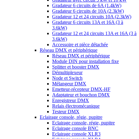
Gradateur 6 circuits de 6A (1.4kW)
Gradateur 6 circuits de 10A (2.3kW)
Gradateur 12 et 24 circuits 10A (2.3kW)
Gradateur 6 circuits 13A et 16A (3 à
3.6kW)
Gradateur 12 et 24 circuits 13A et 16A (3 à
3.6kW)
Accessoire et pièce détachée
Réseau DMX et périphérique
Réseau DMX et périphérique
Module DIN pour installation fixe
Splitter et booster DMX
Démultiplexeur
Node et Switch
Mélangeur DMX
Emetteur-récepteur DMX-HF
Adaptateur et bouchon DMX
Enregistreur DMX
Relais électromécanique
Testeur DMX
Eclairage console, régie, pupitre
Eclairage console, régie, pupitre
Eclairage console BNC
Eclairage console XLR3