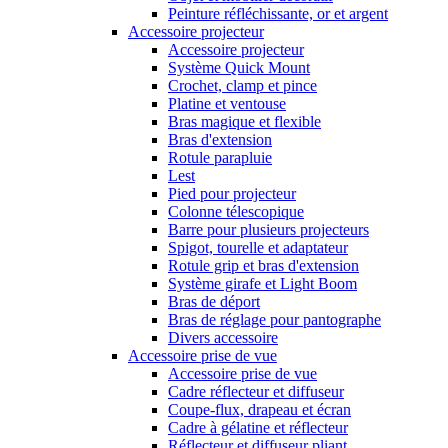
Peinture réfléchissante, or et argent
Accessoire projecteur
Accessoire projecteur
Système Quick Mount
Crochet, clamp et pince
Platine et ventouse
Bras magique et flexible
Bras d'extension
Rotule parapluie
Lest
Pied pour projecteur
Colonne télescopique
Barre pour plusieurs projecteurs
Spigot, tourelle et adaptateur
Rotule grip et bras d'extension
Système girafe et Light Boom
Bras de déport
Bras de réglage pour pantographe
Divers accessoire
Accessoire prise de vue
Accessoire prise de vue
Cadre réflecteur et diffuseur
Coupe-flux, drapeau et écran
Cadre à gélatine et réflecteur
Réflecteur et diffuseur pliant