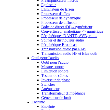
Préamplificateur micros
Egaliseur
Eliminateur de larsen
Processeur d'effets
Processeur de dynamique
Processeur de diffusion
Boîte de direct (DI) - symétriseur
Convertisseur analogique <> numérique
Périphériques DANTE, AVB, etc…
Splitter et distributeur audio
Périphérique Broadcast
Transmission audio par RJ45
Transmission audio HF et Bluetooth
Outil pour l'audio
Outil pour l'audio
Mesure sonore
Limitation sonore
Testeur de câbles
Inverseur de phase
Switcher
Atténuateur
Transformateur d'impédance
Générateur de bruit
Enceinte
Enceinte