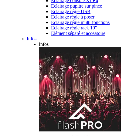
Eclairage console XLR4
Eclairage pupitre sur pince
Eclairage régie USB
Eclairage régie à poser
Eclairage régie multi-fonctions
Eclairage régie rack 19''
Elément séparé et accessoire
Infos
Infos