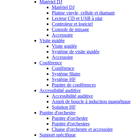
Matériel DJ
Matériel DJ
Platine vinyle, cellule et diamant
Lecteur CD et USB à plat
Controleur et logiciel
Console de mixage
Accessoire
Visite guidée
Visite guidée
Système de visite guidée
Accessoire
Conférence
Conférence
Système filaire
Système HF
Pupitre de conférences
Accessibilité auditive
Accessibilité auditive
Ampli de boucle à induction magnétique
Solution HF
Pupitre d'orchestre
Pupitre d'orchestre
Pupitre d'orchestres
Chaise d'orchestre et accessoire
Support spécifique