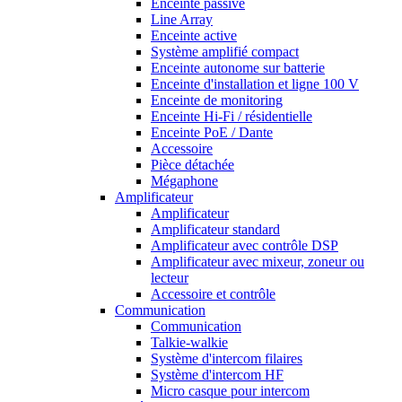
Enceinte passive
Line Array
Enceinte active
Système amplifié compact
Enceinte autonome sur batterie
Enceinte d'installation et ligne 100 V
Enceinte de monitoring
Enceinte Hi-Fi / résidentielle
Enceinte PoE / Dante
Accessoire
Pièce détachée
Mégaphone
Amplificateur
Amplificateur
Amplificateur standard
Amplificateur avec contrôle DSP
Amplificateur avec mixeur, zoneur ou
lecteur
Accessoire et contrôle
Communication
Communication
Talkie-walkie
Système d'intercom filaires
Système d'intercom HF
Micro casque pour intercom