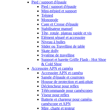
Pied / support d'épaule
Pied / support d'épaule
Mini-trépied et support
Trépied
Monopode
Cage et Crosse d'épaule
Stabilisateur manuel
Tête, rotule, plateau rapide et vis
Elément séparé et accessoire
Niveau à bulles
Slider ou Travelling de table
Skate dolly
Système de travelling
Support et barette Griffe Flash - Hot Shoe
& Cold Shoe
Accessoire APN et caméra
Accessoire APN et caméra
Sangle d'épaule et courroies
Housse de protection et anti-pluie
Déclencheur pour reflex
Télécommande pour caméscopes
Viseur pour reflex
Batterie et chargeur pour caméra,
caméscope et APN
Mire, charte et testeur