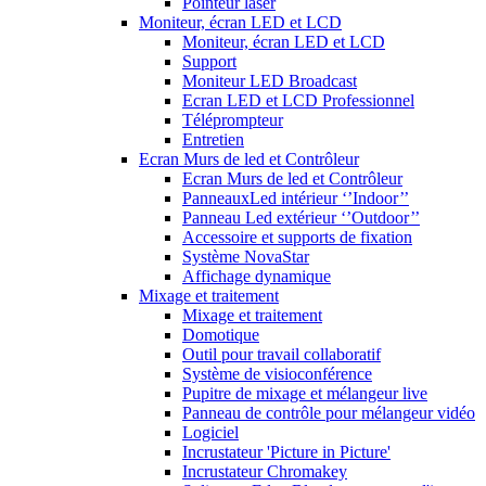
Pointeur laser
Moniteur, écran LED et LCD
Moniteur, écran LED et LCD
Support
Moniteur LED Broadcast
Ecran LED et LCD Professionnel
Téléprompteur
Entretien
Ecran Murs de led et Contrôleur
Ecran Murs de led et Contrôleur
PanneauxLed intérieur ‘’Indoor’’
Panneau Led extérieur ‘’Outdoor’’
Accessoire et supports de fixation
Système NovaStar
Affichage dynamique
Mixage et traitement
Mixage et traitement
Domotique
Outil pour travail collaboratif
Système de visioconférence
Pupitre de mixage et mélangeur live
Panneau de contrôle pour mélangeur vidéo
Logiciel
Incrustateur 'Picture in Picture'
Incrustateur Chromakey