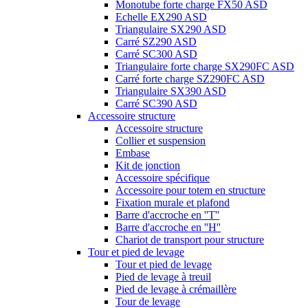
Monotube forte charge FX50 ASD
Echelle EX290 ASD
Triangulaire SX290 ASD
Carré SZ290 ASD
Carré SC300 ASD
Triangulaire forte charge SX290FC ASD
Carré forte charge SZ290FC ASD
Triangulaire SX390 ASD
Carré SC390 ASD
Accessoire structure
Accessoire structure
Collier et suspension
Embase
Kit de jonction
Accessoire spécifique
Accessoire pour totem en structure
Fixation murale et plafond
Barre d'accroche en ''T''
Barre d'accroche en ''H''
Chariot de transport pour structure
Tour et pied de levage
Tour et pied de levage
Pied de levage à treuil
Pied de levage à crémaillère
Tour de levage