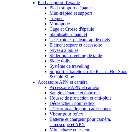
Pied / support d'épaule
Pied / support d'épaule
Mini-trépied et support
Trépied
Monopode
Cage et Crosse d'épaule
Stabilisateur manuel
Tête, rotule, plateau rapide et vis
Elément séparé et accessoire
Niveau à bulles
Slider ou Travelling de table
Skate dolly
Système de travelling
Support et barette Griffe Flash - Hot Shoe
& Cold Shoe
Accessoire APN et caméra
Accessoire APN et caméra
Sangle d'épaule et courroies
Housse de protection et anti-pluie
Déclencheur pour reflex
Télécommande pour caméscopes
Viseur pour reflex
Batterie et chargeur pour caméra,
caméscope et APN
Mire, charte et testeur