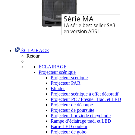
ÉCLAIRAGE
Retour
ÉCLAIRAGE
Projecteur scénique
Projecteur scénique
Projecteur PAR
Blinder
Projecteur scénique à effet décoratif
Projecteur PC / Fresnel Trad. et LED
Projecteur de découpe
Projecteur de poursuite
Projecteur horiziode et cycliode
Rampe d’éclairage trad. et LED
Barre LED couleur
Projecteur de gobo