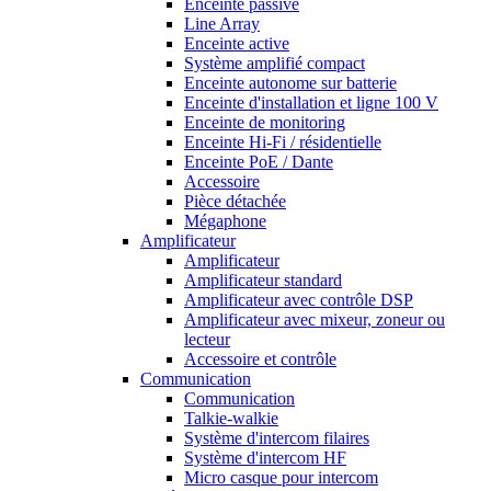
Enceinte passive
Line Array
Enceinte active
Système amplifié compact
Enceinte autonome sur batterie
Enceinte d'installation et ligne 100 V
Enceinte de monitoring
Enceinte Hi-Fi / résidentielle
Enceinte PoE / Dante
Accessoire
Pièce détachée
Mégaphone
Amplificateur
Amplificateur
Amplificateur standard
Amplificateur avec contrôle DSP
Amplificateur avec mixeur, zoneur ou
lecteur
Accessoire et contrôle
Communication
Communication
Talkie-walkie
Système d'intercom filaires
Système d'intercom HF
Micro casque pour intercom