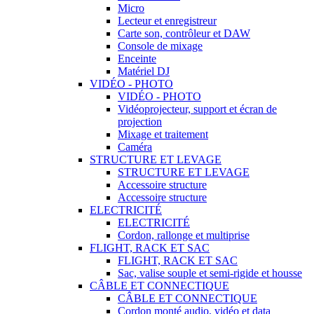
Micro
Lecteur et enregistreur
Carte son, contrôleur et DAW
Console de mixage
Enceinte
Matériel DJ
VIDÉO - PHOTO
VIDÉO - PHOTO
Vidéoprojecteur, support et écran de
projection
Mixage et traitement
Caméra
STRUCTURE ET LEVAGE
STRUCTURE ET LEVAGE
Accessoire structure
Accessoire structure
ELECTRICITÉ
ELECTRICITÉ
Cordon, rallonge et multiprise
FLIGHT, RACK ET SAC
FLIGHT, RACK ET SAC
Sac, valise souple et semi-rigide et housse
CÂBLE ET CONNECTIQUE
CÂBLE ET CONNECTIQUE
Cordon monté audio, vidéo et data