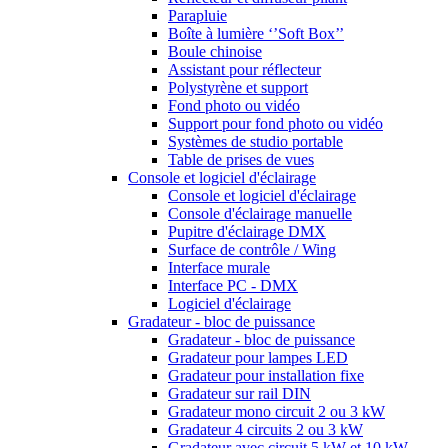
Parapluie
Boîte à lumière ‘’Soft Box’’
Boule chinoise
Assistant pour réflecteur
Polystyrène et support
Fond photo ou vidéo
Support pour fond photo ou vidéo
Systèmes de studio portable
Table de prises de vues
Console et logiciel d'éclairage
Console et logiciel d'éclairage
Console d'éclairage manuelle
Pupitre d'éclairage DMX
Surface de contrôle / Wing
Interface murale
Interface PC - DMX
Logiciel d'éclairage
Gradateur - bloc de puissance
Gradateur - bloc de puissance
Gradateur pour lampes LED
Gradateur pour installation fixe
Gradateur sur rail DIN
Gradateur mono circuit 2 ou 3 kW
Gradateur 4 circuits 2 ou 3 kW
Gradateur avec circuit 5 kW et 10 kW