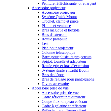
Peinture réfléchissante, or et argent
Accessoire projecteur
Accessoire projecteur
Système Quick Mount
Crochet, clamp et pince
Platine et ventouse
Bras magique et flexible
Bras d'extension
Rotule parapluie
Lest
Pied pour projecteur
Colonne télescopique
Barre pour plusieurs projecteurs
Spigot, tourelle et adaptateur
Rotule grip et bras d'extension
Système girafe et Light Boom
Bras de déport
Bras de réglage pour pantographe
Divers accessoire
Accessoire prise de vue
Accessoire prise de vue
Cadre réflecteur et diffuseur
Coupe-flux, drapeau et écran
Cadre à gélatine et réflecteur
Réflecteur et diffuseur pliant