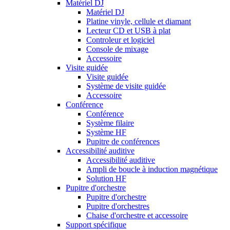
Matériel DJ
Matériel DJ
Platine vinyle, cellule et diamant
Lecteur CD et USB à plat
Controleur et logiciel
Console de mixage
Accessoire
Visite guidée
Visite guidée
Système de visite guidée
Accessoire
Conférence
Conférence
Système filaire
Système HF
Pupitre de conférences
Accessibilité auditive
Accessibilité auditive
Ampli de boucle à induction magnétique
Solution HF
Pupitre d'orchestre
Pupitre d'orchestre
Pupitre d'orchestres
Chaise d'orchestre et accessoire
Support spécifique