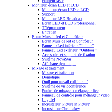
Pointeur laser
Moniteur, écran LED et LCD
Moniteur, écran LED et LCD
Support
Moniteur LED Broadcast
Ecran LED et LCD Professionnel
Téléprompteur
Entretien
Ecran Murs de led et Contrôleur
Ecran Murs de led et Contrôleur
PanneauxLed intérieur ‘’Indoor’’
Panneau Led extérieur ‘’Outdoor’’
Accessoire et supports de fixation
Système NovaStar
Affichage dynamique
Mixage et traitement
Mixage et traitement
Domotique
Outil pour travail collaboratif
Système de visioconférence
Pupitre de mixage et mélangeur live
Panneau de contrôle pour mélangeur vidéo
Logiciel
Incrustateur 'Picture in Picture'
Incrustateur Chromakey