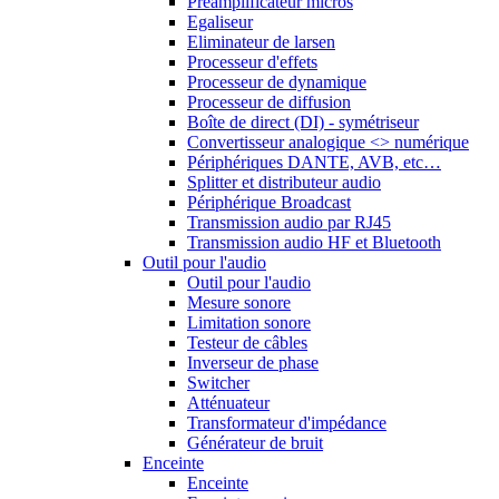
Préamplificateur micros
Egaliseur
Eliminateur de larsen
Processeur d'effets
Processeur de dynamique
Processeur de diffusion
Boîte de direct (DI) - symétriseur
Convertisseur analogique <> numérique
Périphériques DANTE, AVB, etc…
Splitter et distributeur audio
Périphérique Broadcast
Transmission audio par RJ45
Transmission audio HF et Bluetooth
Outil pour l'audio
Outil pour l'audio
Mesure sonore
Limitation sonore
Testeur de câbles
Inverseur de phase
Switcher
Atténuateur
Transformateur d'impédance
Générateur de bruit
Enceinte
Enceinte