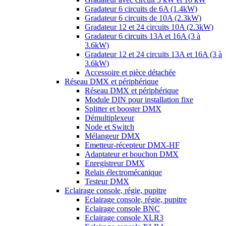
Gradateur 6 circuits de 6A (1.4kW)
Gradateur 6 circuits de 10A (2.3kW)
Gradateur 12 et 24 circuits 10A (2.3kW)
Gradateur 6 circuits 13A et 16A (3 à
3.6kW)
Gradateur 12 et 24 circuits 13A et 16A (3 à
3.6kW)
Accessoire et pièce détachée
Réseau DMX et périphérique
Réseau DMX et périphérique
Module DIN pour installation fixe
Splitter et booster DMX
Démultiplexeur
Node et Switch
Mélangeur DMX
Emetteur-récepteur DMX-HF
Adaptateur et bouchon DMX
Enregistreur DMX
Relais électromécanique
Testeur DMX
Eclairage console, régie, pupitre
Eclairage console, régie, pupitre
Eclairage console BNC
Eclairage console XLR3