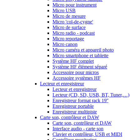
Micro pour instrument
Micro USB
Micro de mesure
Micro 'col-de-cygne'
Micro de surface
Micro radio - podcast
Micro reportage
Micro canon
Micro caméra et appareil photo
Micro smartphone et tablette
Système HF complet
Système HF élément séparé
Accessoire pour micros
Accessoire systèmes HF
Lecteur et enregistreur
Lecteur et enregistreur
Lecteur (CD, SD, USB, BT, Tuner,…)
Enregistreur format rack 19''
Enregistreur portable
Enregistreur multipiste
Carte son, contrôleur et DAW
Carte son, contrôleur et DAW
Interface audio - carte son
Clavier et contrôleur, USB et MIDI
Contrôleur monitoring