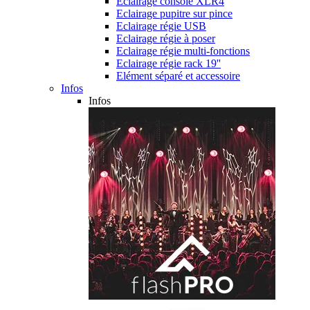
Eclairage console XLR4
Eclairage pupitre sur pince
Eclairage régie USB
Eclairage régie à poser
Eclairage régie multi-fonctions
Eclairage régie rack 19''
Elément séparé et accessoire
Infos
Infos