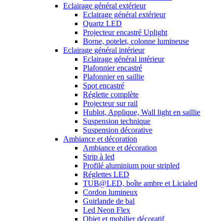
Eclairage général extérieur
Eclairage général extérieur
Quartz LED
Projecteur encastré Uplight
Borne, potelet, colonne lumineuse
Eclairage général intérieur
Eclairage général intérieur
Plafonnier encastré
Plafonnier en saillie
Spot encastré
Réglette complète
Projecteur sur rail
Hublot, Applique, Wall light en saillie
Suspension technique
Suspension décorative
Ambiance et décoration
Ambiance et décoration
Strip à led
Profilé aluminium pour stripled
Réglettes LED
TUB@LED, boîte ambre et Licialed
Cordon lumineux
Guirlande de bal
Led Neon Flex
Objet et mobilier décoratif