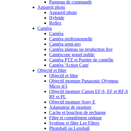
Panneau de commande
Appareil photo
Appareil photo
Hybride
Reflex
Caméra
Caméra
Caméra professionnelle
Caméra semi-pro
Caméra plateau ou production live
Caméscope grand public
Caméra PTZ et Pupitre de contrôle
Caméra 'Action Cam'
Objectif et filtre
Objectif et filtre
Objectif monture Panasonic Olympus
Micro 4/3
Objectif monture Canon EF-S, EF et RF-S
RF et PL
Objectif monture Sony E
Adaptateur de monture
Cache et bouchon de rechange
Filtre et complément optique
Système et filtre Lee Filters
Photoball ou Lensball