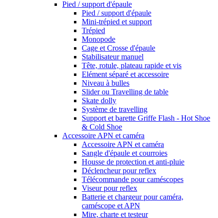
Pied / support d'épaule
Pied / support d'épaule
Mini-trépied et support
Trépied
Monopode
Cage et Crosse d'épaule
Stabilisateur manuel
Tête, rotule, plateau rapide et vis
Elément séparé et accessoire
Niveau à bulles
Slider ou Travelling de table
Skate dolly
Système de travelling
Support et barette Griffe Flash - Hot Shoe
& Cold Shoe
Accessoire APN et caméra
Accessoire APN et caméra
Sangle d'épaule et courroies
Housse de protection et anti-pluie
Déclencheur pour reflex
Télécommande pour caméscopes
Viseur pour reflex
Batterie et chargeur pour caméra,
caméscope et APN
Mire, charte et testeur