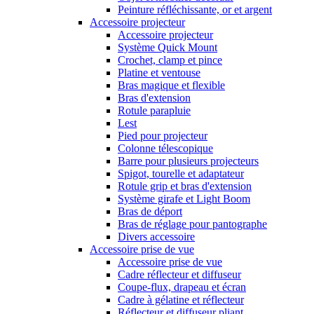
Peinture réfléchissante, or et argent
Accessoire projecteur
Accessoire projecteur
Système Quick Mount
Crochet, clamp et pince
Platine et ventouse
Bras magique et flexible
Bras d'extension
Rotule parapluie
Lest
Pied pour projecteur
Colonne télescopique
Barre pour plusieurs projecteurs
Spigot, tourelle et adaptateur
Rotule grip et bras d'extension
Système girafe et Light Boom
Bras de déport
Bras de réglage pour pantographe
Divers accessoire
Accessoire prise de vue
Accessoire prise de vue
Cadre réflecteur et diffuseur
Coupe-flux, drapeau et écran
Cadre à gélatine et réflecteur
Réflecteur et diffuseur pliant