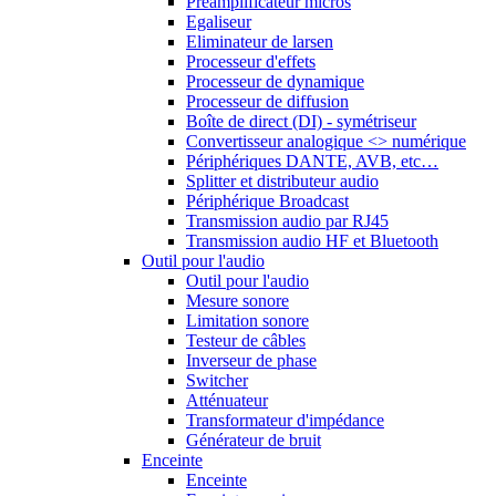
Préamplificateur micros
Egaliseur
Eliminateur de larsen
Processeur d'effets
Processeur de dynamique
Processeur de diffusion
Boîte de direct (DI) - symétriseur
Convertisseur analogique <> numérique
Périphériques DANTE, AVB, etc…
Splitter et distributeur audio
Périphérique Broadcast
Transmission audio par RJ45
Transmission audio HF et Bluetooth
Outil pour l'audio
Outil pour l'audio
Mesure sonore
Limitation sonore
Testeur de câbles
Inverseur de phase
Switcher
Atténuateur
Transformateur d'impédance
Générateur de bruit
Enceinte
Enceinte