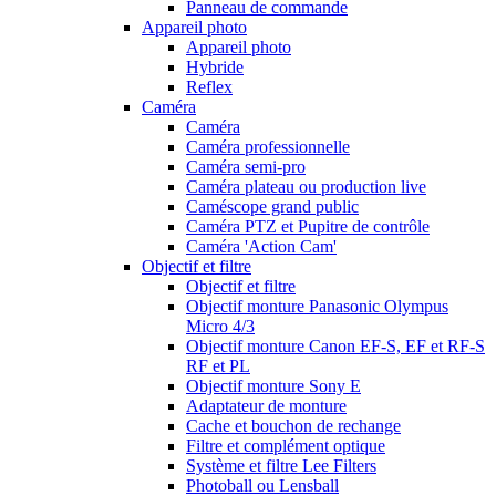
Panneau de commande
Appareil photo
Appareil photo
Hybride
Reflex
Caméra
Caméra
Caméra professionnelle
Caméra semi-pro
Caméra plateau ou production live
Caméscope grand public
Caméra PTZ et Pupitre de contrôle
Caméra 'Action Cam'
Objectif et filtre
Objectif et filtre
Objectif monture Panasonic Olympus
Micro 4/3
Objectif monture Canon EF-S, EF et RF-S
RF et PL
Objectif monture Sony E
Adaptateur de monture
Cache et bouchon de rechange
Filtre et complément optique
Système et filtre Lee Filters
Photoball ou Lensball