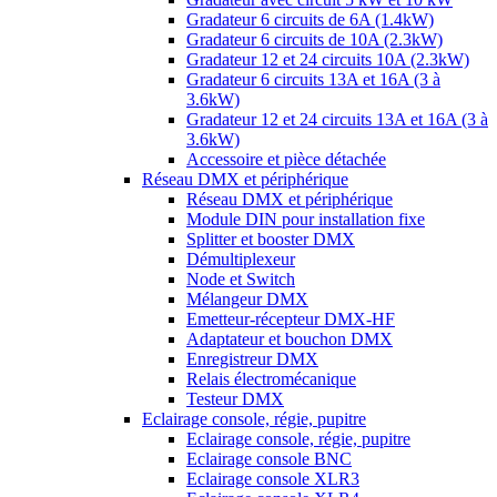
Gradateur 6 circuits de 6A (1.4kW)
Gradateur 6 circuits de 10A (2.3kW)
Gradateur 12 et 24 circuits 10A (2.3kW)
Gradateur 6 circuits 13A et 16A (3 à
3.6kW)
Gradateur 12 et 24 circuits 13A et 16A (3 à
3.6kW)
Accessoire et pièce détachée
Réseau DMX et périphérique
Réseau DMX et périphérique
Module DIN pour installation fixe
Splitter et booster DMX
Démultiplexeur
Node et Switch
Mélangeur DMX
Emetteur-récepteur DMX-HF
Adaptateur et bouchon DMX
Enregistreur DMX
Relais électromécanique
Testeur DMX
Eclairage console, régie, pupitre
Eclairage console, régie, pupitre
Eclairage console BNC
Eclairage console XLR3