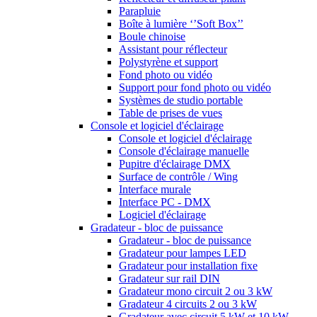
Parapluie
Boîte à lumière ‘’Soft Box’’
Boule chinoise
Assistant pour réflecteur
Polystyrène et support
Fond photo ou vidéo
Support pour fond photo ou vidéo
Systèmes de studio portable
Table de prises de vues
Console et logiciel d'éclairage
Console et logiciel d'éclairage
Console d'éclairage manuelle
Pupitre d'éclairage DMX
Surface de contrôle / Wing
Interface murale
Interface PC - DMX
Logiciel d'éclairage
Gradateur - bloc de puissance
Gradateur - bloc de puissance
Gradateur pour lampes LED
Gradateur pour installation fixe
Gradateur sur rail DIN
Gradateur mono circuit 2 ou 3 kW
Gradateur 4 circuits 2 ou 3 kW
Gradateur avec circuit 5 kW et 10 kW