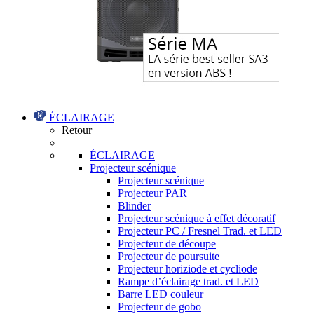
ÉCLAIRAGE
Retour
ÉCLAIRAGE
Projecteur scénique
Projecteur scénique
Projecteur PAR
Blinder
Projecteur scénique à effet décoratif
Projecteur PC / Fresnel Trad. et LED
Projecteur de découpe
Projecteur de poursuite
Projecteur horiziode et cycliode
Rampe d’éclairage trad. et LED
Barre LED couleur
Projecteur de gobo