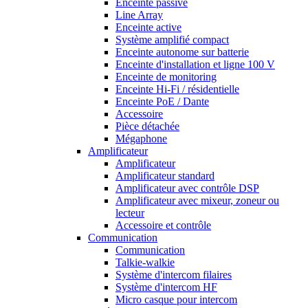
Enceinte passive
Line Array
Enceinte active
Système amplifié compact
Enceinte autonome sur batterie
Enceinte d'installation et ligne 100 V
Enceinte de monitoring
Enceinte Hi-Fi / résidentielle
Enceinte PoE / Dante
Accessoire
Pièce détachée
Mégaphone
Amplificateur
Amplificateur
Amplificateur standard
Amplificateur avec contrôle DSP
Amplificateur avec mixeur, zoneur ou
lecteur
Accessoire et contrôle
Communication
Communication
Talkie-walkie
Système d'intercom filaires
Système d'intercom HF
Micro casque pour intercom