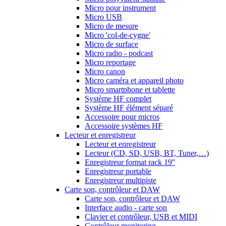
Micro pour instrument
Micro USB
Micro de mesure
Micro 'col-de-cygne'
Micro de surface
Micro radio - podcast
Micro reportage
Micro canon
Micro caméra et appareil photo
Micro smartphone et tablette
Système HF complet
Système HF élément séparé
Accessoire pour micros
Accessoire systèmes HF
Lecteur et enregistreur
Lecteur et enregistreur
Lecteur (CD, SD, USB, BT, Tuner,…)
Enregistreur format rack 19''
Enregistreur portable
Enregistreur multipiste
Carte son, contrôleur et DAW
Carte son, contrôleur et DAW
Interface audio - carte son
Clavier et contrôleur, USB et MIDI
Contrôleur monitoring