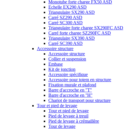
Monotube forte charge FX50 ASD
Echelle EX290 ASD
Triangulaire SX290 ASD
Carré SZ290 ASD
Carré SC300 ASD
Triangulaire forte charge SX290FC ASD
Carré forte charge SZ290FC ASD
Triangulaire SX390 ASD
Carré SC390 ASD
Accessoire structure
Accessoire structure
Collier et suspension
Embase
Kit de jonction
Accessoire spécifique
Accessoire pour totem en structure
Fixation murale et plafond
Barre d'accroche en ''T''
Barre d'accroche en ''H''
Chariot de transport pour structure
Tour et pied de levage
Tour et pied de levage
Pied de levage à treuil
Pied de levage à crémaillère
Tour de levage