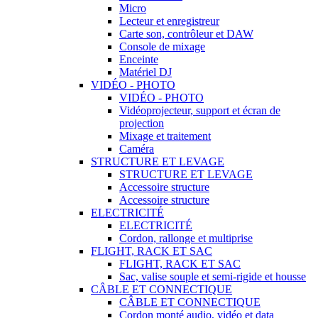
Micro
Lecteur et enregistreur
Carte son, contrôleur et DAW
Console de mixage
Enceinte
Matériel DJ
VIDÉO - PHOTO
VIDÉO - PHOTO
Vidéoprojecteur, support et écran de
projection
Mixage et traitement
Caméra
STRUCTURE ET LEVAGE
STRUCTURE ET LEVAGE
Accessoire structure
Accessoire structure
ELECTRICITÉ
ELECTRICITÉ
Cordon, rallonge et multiprise
FLIGHT, RACK ET SAC
FLIGHT, RACK ET SAC
Sac, valise souple et semi-rigide et housse
CÂBLE ET CONNECTIQUE
CÂBLE ET CONNECTIQUE
Cordon monté audio, vidéo et data