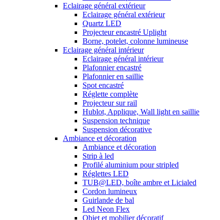
Eclairage général extérieur
Eclairage général extérieur
Quartz LED
Projecteur encastré Uplight
Borne, potelet, colonne lumineuse
Eclairage général intérieur
Eclairage général intérieur
Plafonnier encastré
Plafonnier en saillie
Spot encastré
Réglette complète
Projecteur sur rail
Hublot, Applique, Wall light en saillie
Suspension technique
Suspension décorative
Ambiance et décoration
Ambiance et décoration
Strip à led
Profilé aluminium pour stripled
Réglettes LED
TUB@LED, boîte ambre et Licialed
Cordon lumineux
Guirlande de bal
Led Neon Flex
Objet et mobilier décoratif