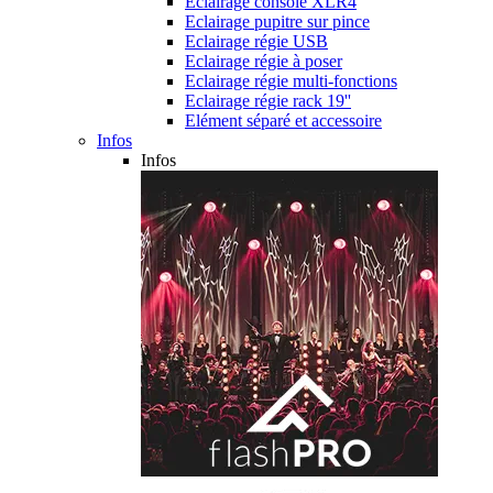
Eclairage console XLR4
Eclairage pupitre sur pince
Eclairage régie USB
Eclairage régie à poser
Eclairage régie multi-fonctions
Eclairage régie rack 19''
Elément séparé et accessoire
Infos
Infos