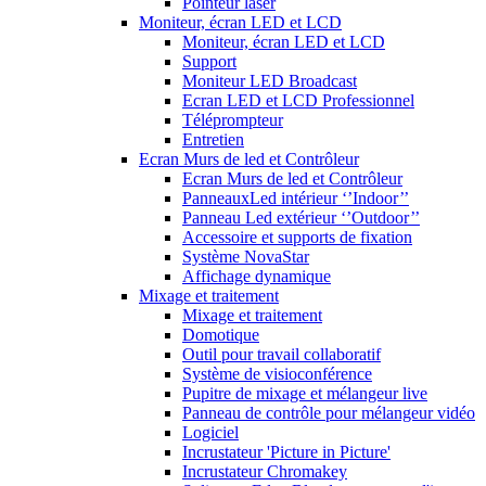
Pointeur laser
Moniteur, écran LED et LCD
Moniteur, écran LED et LCD
Support
Moniteur LED Broadcast
Ecran LED et LCD Professionnel
Téléprompteur
Entretien
Ecran Murs de led et Contrôleur
Ecran Murs de led et Contrôleur
PanneauxLed intérieur ‘’Indoor’’
Panneau Led extérieur ‘’Outdoor’’
Accessoire et supports de fixation
Système NovaStar
Affichage dynamique
Mixage et traitement
Mixage et traitement
Domotique
Outil pour travail collaboratif
Système de visioconférence
Pupitre de mixage et mélangeur live
Panneau de contrôle pour mélangeur vidéo
Logiciel
Incrustateur 'Picture in Picture'
Incrustateur Chromakey