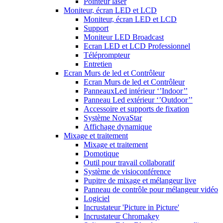
Pointeur laser
Moniteur, écran LED et LCD
Moniteur, écran LED et LCD
Support
Moniteur LED Broadcast
Ecran LED et LCD Professionnel
Téléprompteur
Entretien
Ecran Murs de led et Contrôleur
Ecran Murs de led et Contrôleur
PanneauxLed intérieur ‘’Indoor’’
Panneau Led extérieur ‘’Outdoor’’
Accessoire et supports de fixation
Système NovaStar
Affichage dynamique
Mixage et traitement
Mixage et traitement
Domotique
Outil pour travail collaboratif
Système de visioconférence
Pupitre de mixage et mélangeur live
Panneau de contrôle pour mélangeur vidéo
Logiciel
Incrustateur 'Picture in Picture'
Incrustateur Chromakey