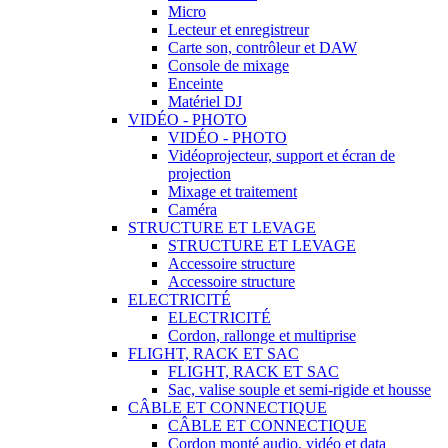
Micro
Lecteur et enregistreur
Carte son, contrôleur et DAW
Console de mixage
Enceinte
Matériel DJ
VIDÉO - PHOTO
VIDÉO - PHOTO
Vidéoprojecteur, support et écran de
projection
Mixage et traitement
Caméra
STRUCTURE ET LEVAGE
STRUCTURE ET LEVAGE
Accessoire structure
Accessoire structure
ELECTRICITÉ
ELECTRICITÉ
Cordon, rallonge et multiprise
FLIGHT, RACK ET SAC
FLIGHT, RACK ET SAC
Sac, valise souple et semi-rigide et housse
CÂBLE ET CONNECTIQUE
CÂBLE ET CONNECTIQUE
Cordon monté audio, vidéo et data