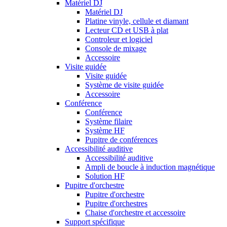
Matériel DJ
Matériel DJ
Platine vinyle, cellule et diamant
Lecteur CD et USB à plat
Controleur et logiciel
Console de mixage
Accessoire
Visite guidée
Visite guidée
Système de visite guidée
Accessoire
Conférence
Conférence
Système filaire
Système HF
Pupitre de conférences
Accessibilité auditive
Accessibilité auditive
Ampli de boucle à induction magnétique
Solution HF
Pupitre d'orchestre
Pupitre d'orchestre
Pupitre d'orchestres
Chaise d'orchestre et accessoire
Support spécifique