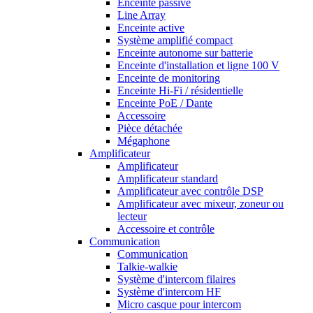
Enceinte passive
Line Array
Enceinte active
Système amplifié compact
Enceinte autonome sur batterie
Enceinte d'installation et ligne 100 V
Enceinte de monitoring
Enceinte Hi-Fi / résidentielle
Enceinte PoE / Dante
Accessoire
Pièce détachée
Mégaphone
Amplificateur
Amplificateur
Amplificateur standard
Amplificateur avec contrôle DSP
Amplificateur avec mixeur, zoneur ou
lecteur
Accessoire et contrôle
Communication
Communication
Talkie-walkie
Système d'intercom filaires
Système d'intercom HF
Micro casque pour intercom