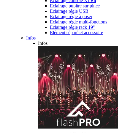
Eclairage console XLR4
Eclairage pupitre sur pince
Eclairage régie USB
Eclairage régie à poser
Eclairage régie multi-fonctions
Eclairage régie rack 19''
Elément séparé et accessoire
Infos
Infos