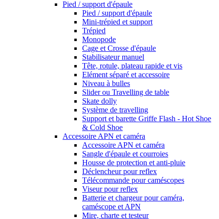
Pied / support d'épaule
Pied / support d'épaule
Mini-trépied et support
Trépied
Monopode
Cage et Crosse d'épaule
Stabilisateur manuel
Tête, rotule, plateau rapide et vis
Elément séparé et accessoire
Niveau à bulles
Slider ou Travelling de table
Skate dolly
Système de travelling
Support et barette Griffe Flash - Hot Shoe
& Cold Shoe
Accessoire APN et caméra
Accessoire APN et caméra
Sangle d'épaule et courroies
Housse de protection et anti-pluie
Déclencheur pour reflex
Télécommande pour caméscopes
Viseur pour reflex
Batterie et chargeur pour caméra,
caméscope et APN
Mire, charte et testeur