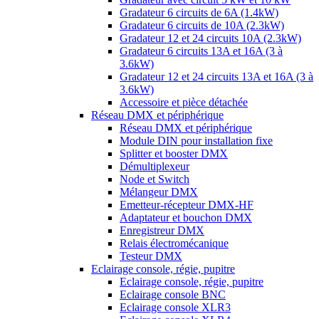
Gradateur 6 circuits de 6A (1.4kW)
Gradateur 6 circuits de 10A (2.3kW)
Gradateur 12 et 24 circuits 10A (2.3kW)
Gradateur 6 circuits 13A et 16A (3 à
3.6kW)
Gradateur 12 et 24 circuits 13A et 16A (3 à
3.6kW)
Accessoire et pièce détachée
Réseau DMX et périphérique
Réseau DMX et périphérique
Module DIN pour installation fixe
Splitter et booster DMX
Démultiplexeur
Node et Switch
Mélangeur DMX
Emetteur-récepteur DMX-HF
Adaptateur et bouchon DMX
Enregistreur DMX
Relais électromécanique
Testeur DMX
Eclairage console, régie, pupitre
Eclairage console, régie, pupitre
Eclairage console BNC
Eclairage console XLR3