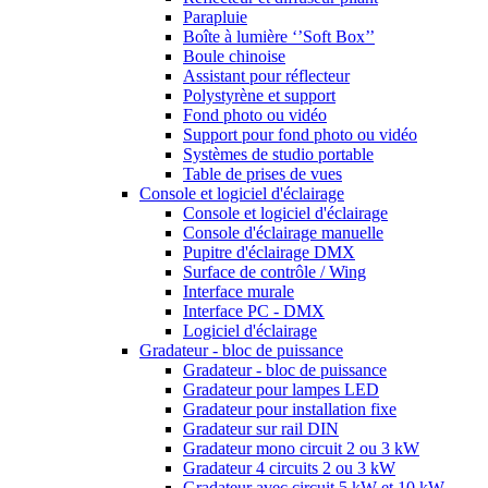
Parapluie
Boîte à lumière ‘’Soft Box’’
Boule chinoise
Assistant pour réflecteur
Polystyrène et support
Fond photo ou vidéo
Support pour fond photo ou vidéo
Systèmes de studio portable
Table de prises de vues
Console et logiciel d'éclairage
Console et logiciel d'éclairage
Console d'éclairage manuelle
Pupitre d'éclairage DMX
Surface de contrôle / Wing
Interface murale
Interface PC - DMX
Logiciel d'éclairage
Gradateur - bloc de puissance
Gradateur - bloc de puissance
Gradateur pour lampes LED
Gradateur pour installation fixe
Gradateur sur rail DIN
Gradateur mono circuit 2 ou 3 kW
Gradateur 4 circuits 2 ou 3 kW
Gradateur avec circuit 5 kW et 10 kW