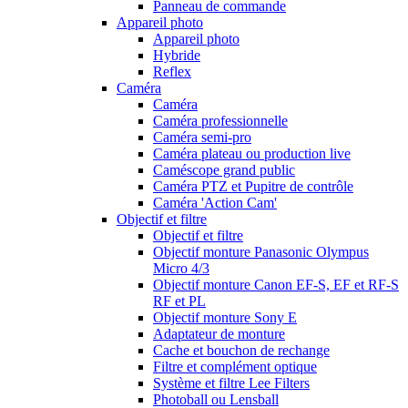
Panneau de commande
Appareil photo
Appareil photo
Hybride
Reflex
Caméra
Caméra
Caméra professionnelle
Caméra semi-pro
Caméra plateau ou production live
Caméscope grand public
Caméra PTZ et Pupitre de contrôle
Caméra 'Action Cam'
Objectif et filtre
Objectif et filtre
Objectif monture Panasonic Olympus
Micro 4/3
Objectif monture Canon EF-S, EF et RF-S
RF et PL
Objectif monture Sony E
Adaptateur de monture
Cache et bouchon de rechange
Filtre et complément optique
Système et filtre Lee Filters
Photoball ou Lensball