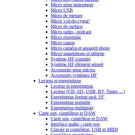
Micro pour instrument
Micro USB
Micro de mesure
Micro 'col-de-cygne'
Micro de surface
Micro radio - podcast
Micro reportage
Micro canon
Micro caméra et appareil photo
Micro smartphone et tablette
Système HF complet
Système HF élément séparé
Accessoire pour micros
Accessoire systèmes HF
Lecteur et enregistreur
Lecteur et enregistreur
Lecteur (CD, SD, USB, BT, Tuner,…)
Enregistreur format rack 19''
Enregistreur portable
Enregistreur multipiste
Carte son, contrôleur et DAW
Carte son, contrôleur et DAW
Interface audio - carte son
Clavier et contrôleur, USB et MIDI
Contrôleur monitoring