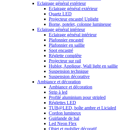
Eclairage général extérieur
Eclairage général extérieur
Quartz LED
Projecteur encastré Uplight
Borne, potelet, colonne lumineuse
Eclairage général intérieur
Eclairage général intérieur
Plafonnier encastré
Plafonnier en saillie
Spot encastré
Réglette complète
Projecteur sur rail
Hublot, Applique, Wall light en saillie
Suspension technique
Suspension décorative
Ambiance et décoration
Ambiance et décoration
Strip à led
Profilé aluminium pour stripled
Réglettes LED
TUB@LED, boîte ambre et Licialed
Cordon lumineux
Guirlande de bal
Led Neon Flex
Objet et mobilier décoratif