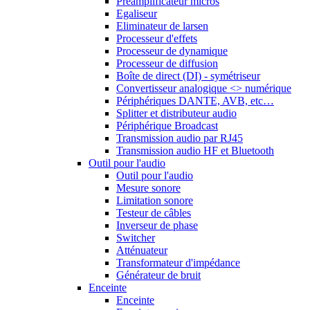
Préamplificateur micros
Egaliseur
Eliminateur de larsen
Processeur d'effets
Processeur de dynamique
Processeur de diffusion
Boîte de direct (DI) - symétriseur
Convertisseur analogique <> numérique
Périphériques DANTE, AVB, etc…
Splitter et distributeur audio
Périphérique Broadcast
Transmission audio par RJ45
Transmission audio HF et Bluetooth
Outil pour l'audio
Outil pour l'audio
Mesure sonore
Limitation sonore
Testeur de câbles
Inverseur de phase
Switcher
Atténuateur
Transformateur d'impédance
Générateur de bruit
Enceinte
Enceinte