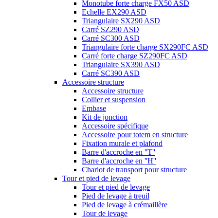
Monotube forte charge FX50 ASD
Echelle EX290 ASD
Triangulaire SX290 ASD
Carré SZ290 ASD
Carré SC300 ASD
Triangulaire forte charge SX290FC ASD
Carré forte charge SZ290FC ASD
Triangulaire SX390 ASD
Carré SC390 ASD
Accessoire structure
Accessoire structure
Collier et suspension
Embase
Kit de jonction
Accessoire spécifique
Accessoire pour totem en structure
Fixation murale et plafond
Barre d'accroche en ''T''
Barre d'accroche en ''H''
Chariot de transport pour structure
Tour et pied de levage
Tour et pied de levage
Pied de levage à treuil
Pied de levage à crémaillère
Tour de levage