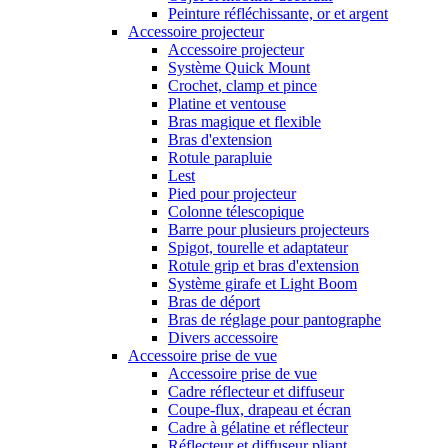
Peinture réfléchissante, or et argent
Accessoire projecteur
Accessoire projecteur
Système Quick Mount
Crochet, clamp et pince
Platine et ventouse
Bras magique et flexible
Bras d'extension
Rotule parapluie
Lest
Pied pour projecteur
Colonne télescopique
Barre pour plusieurs projecteurs
Spigot, tourelle et adaptateur
Rotule grip et bras d'extension
Système girafe et Light Boom
Bras de déport
Bras de réglage pour pantographe
Divers accessoire
Accessoire prise de vue
Accessoire prise de vue
Cadre réflecteur et diffuseur
Coupe-flux, drapeau et écran
Cadre à gélatine et réflecteur
Réflecteur et diffuseur pliant