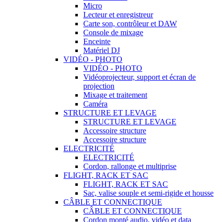
Micro
Lecteur et enregistreur
Carte son, contrôleur et DAW
Console de mixage
Enceinte
Matériel DJ
VIDÉO - PHOTO
VIDÉO - PHOTO
Vidéoprojecteur, support et écran de
projection
Mixage et traitement
Caméra
STRUCTURE ET LEVAGE
STRUCTURE ET LEVAGE
Accessoire structure
Accessoire structure
ELECTRICITÉ
ELECTRICITÉ
Cordon, rallonge et multiprise
FLIGHT, RACK ET SAC
FLIGHT, RACK ET SAC
Sac, valise souple et semi-rigide et housse
CÂBLE ET CONNECTIQUE
CÂBLE ET CONNECTIQUE
Cordon monté audio, vidéo et data