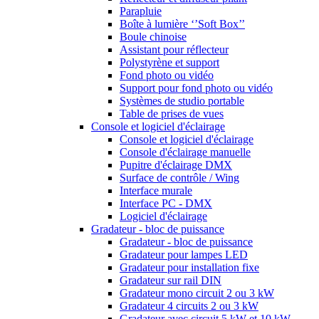
Parapluie
Boîte à lumière ‘’Soft Box’’
Boule chinoise
Assistant pour réflecteur
Polystyrène et support
Fond photo ou vidéo
Support pour fond photo ou vidéo
Systèmes de studio portable
Table de prises de vues
Console et logiciel d'éclairage
Console et logiciel d'éclairage
Console d'éclairage manuelle
Pupitre d'éclairage DMX
Surface de contrôle / Wing
Interface murale
Interface PC - DMX
Logiciel d'éclairage
Gradateur - bloc de puissance
Gradateur - bloc de puissance
Gradateur pour lampes LED
Gradateur pour installation fixe
Gradateur sur rail DIN
Gradateur mono circuit 2 ou 3 kW
Gradateur 4 circuits 2 ou 3 kW
Gradateur avec circuit 5 kW et 10 kW