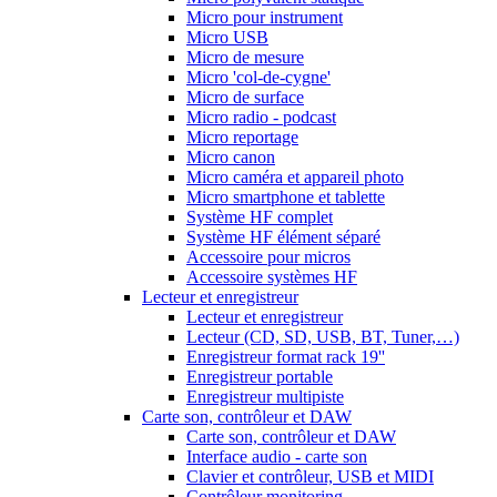
Micro pour instrument
Micro USB
Micro de mesure
Micro 'col-de-cygne'
Micro de surface
Micro radio - podcast
Micro reportage
Micro canon
Micro caméra et appareil photo
Micro smartphone et tablette
Système HF complet
Système HF élément séparé
Accessoire pour micros
Accessoire systèmes HF
Lecteur et enregistreur
Lecteur et enregistreur
Lecteur (CD, SD, USB, BT, Tuner,…)
Enregistreur format rack 19''
Enregistreur portable
Enregistreur multipiste
Carte son, contrôleur et DAW
Carte son, contrôleur et DAW
Interface audio - carte son
Clavier et contrôleur, USB et MIDI
Contrôleur monitoring