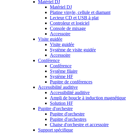
Matériel DJ
Matériel DJ
Platine vinyle, cellule et diamant
Lecteur CD et USB à plat
Controleur et logiciel
Console de mixage
Accessoire
Visite guidée
Visite guidée
Système de visite guidée
Accessoire
Conférence
Conférence
Système filaire
Système HF
Pupitre de conférences
Accessibilité auditive
Accessibilité auditive
Ampli de boucle à induction magnétique
Solution HF
Pupitre d'orchestre
Pupitre d'orchestre
Pupitre d'orchestres
Chaise d'orchestre et accessoire
Support spécifique