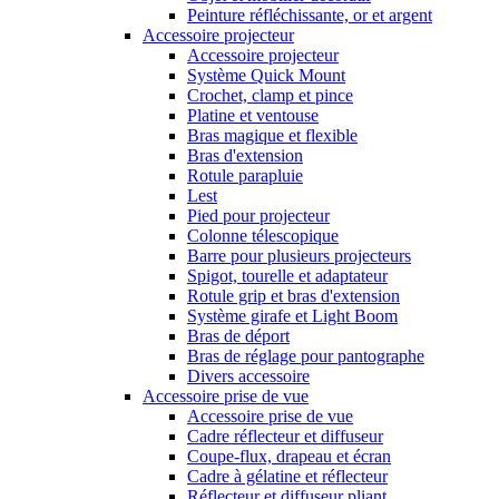
Peinture réfléchissante, or et argent
Accessoire projecteur
Accessoire projecteur
Système Quick Mount
Crochet, clamp et pince
Platine et ventouse
Bras magique et flexible
Bras d'extension
Rotule parapluie
Lest
Pied pour projecteur
Colonne télescopique
Barre pour plusieurs projecteurs
Spigot, tourelle et adaptateur
Rotule grip et bras d'extension
Système girafe et Light Boom
Bras de déport
Bras de réglage pour pantographe
Divers accessoire
Accessoire prise de vue
Accessoire prise de vue
Cadre réflecteur et diffuseur
Coupe-flux, drapeau et écran
Cadre à gélatine et réflecteur
Réflecteur et diffuseur pliant