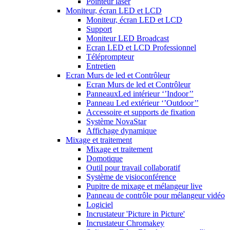
Pointeur laser
Moniteur, écran LED et LCD
Moniteur, écran LED et LCD
Support
Moniteur LED Broadcast
Ecran LED et LCD Professionnel
Téléprompteur
Entretien
Ecran Murs de led et Contrôleur
Ecran Murs de led et Contrôleur
PanneauxLed intérieur ‘’Indoor’’
Panneau Led extérieur ‘’Outdoor’’
Accessoire et supports de fixation
Système NovaStar
Affichage dynamique
Mixage et traitement
Mixage et traitement
Domotique
Outil pour travail collaboratif
Système de visioconférence
Pupitre de mixage et mélangeur live
Panneau de contrôle pour mélangeur vidéo
Logiciel
Incrustateur 'Picture in Picture'
Incrustateur Chromakey