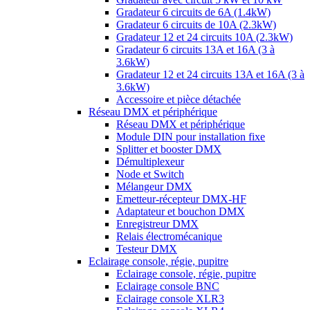
Gradateur 6 circuits de 6A (1.4kW)
Gradateur 6 circuits de 10A (2.3kW)
Gradateur 12 et 24 circuits 10A (2.3kW)
Gradateur 6 circuits 13A et 16A (3 à
3.6kW)
Gradateur 12 et 24 circuits 13A et 16A (3 à
3.6kW)
Accessoire et pièce détachée
Réseau DMX et périphérique
Réseau DMX et périphérique
Module DIN pour installation fixe
Splitter et booster DMX
Démultiplexeur
Node et Switch
Mélangeur DMX
Emetteur-récepteur DMX-HF
Adaptateur et bouchon DMX
Enregistreur DMX
Relais électromécanique
Testeur DMX
Eclairage console, régie, pupitre
Eclairage console, régie, pupitre
Eclairage console BNC
Eclairage console XLR3