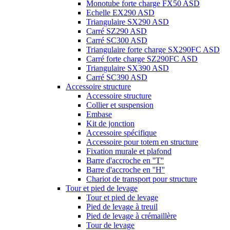
Monotube forte charge FX50 ASD
Echelle EX290 ASD
Triangulaire SX290 ASD
Carré SZ290 ASD
Carré SC300 ASD
Triangulaire forte charge SX290FC ASD
Carré forte charge SZ290FC ASD
Triangulaire SX390 ASD
Carré SC390 ASD
Accessoire structure
Accessoire structure
Collier et suspension
Embase
Kit de jonction
Accessoire spécifique
Accessoire pour totem en structure
Fixation murale et plafond
Barre d'accroche en ''T''
Barre d'accroche en ''H''
Chariot de transport pour structure
Tour et pied de levage
Tour et pied de levage
Pied de levage à treuil
Pied de levage à crémaillère
Tour de levage