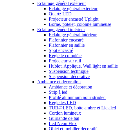
Eclairage général extérieur
Eclairage général extérieur
Quartz LED
Projecteur encastré Uplight
Borne, potelet, colonne lumineuse
Eclairage général intérieur
Eclairage général intérieur
Plafonnier encastré
Plafonnier en saillie
Spot encastré
Réglette complète
Projecteur sur rail
Hublot, Applique, Wall light en saillie
Suspension technique
Suspension décorative
Ambiance et décoration
Ambiance et décoration
Strip à led
Profilé aluminium pour stripled
Réglettes LED
TUB@LED, boîte ambre et Licialed
Cordon lumineux
Guirlande de bal
Led Neon Flex
Objet et mobilier décoratif