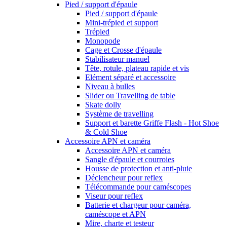
Pied / support d'épaule
Pied / support d'épaule
Mini-trépied et support
Trépied
Monopode
Cage et Crosse d'épaule
Stabilisateur manuel
Tête, rotule, plateau rapide et vis
Elément séparé et accessoire
Niveau à bulles
Slider ou Travelling de table
Skate dolly
Système de travelling
Support et barette Griffe Flash - Hot Shoe
& Cold Shoe
Accessoire APN et caméra
Accessoire APN et caméra
Sangle d'épaule et courroies
Housse de protection et anti-pluie
Déclencheur pour reflex
Télécommande pour caméscopes
Viseur pour reflex
Batterie et chargeur pour caméra,
caméscope et APN
Mire, charte et testeur