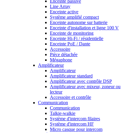
Enceinte passive
Line Array
Enceinte active
Système amplifié compact
Enceinte autonome sur batterie
Enceinte d'installation et ligne 100 V
Enceinte de monitoring
Enceinte Hi-Fi / résidentielle
Enceinte PoE / Dante
Accessoire
Pièce détachée
Mégaphone
Amplificateur
Amplificateur
Amplificateur standard
Amplificateur avec contrôle DSP
Amplificateur avec mixeur, zoneur ou
lecteur
Accessoire et contrôle
Communication
Communication
Talkie-walkie
Système d'intercom filaires
Système d'intercom HF
Micro casque pour intercom