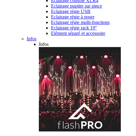
Eclairage console XLR4
Eclairage pupitre sur pince
Eclairage régie USB
Eclairage régie à poser
Eclairage régie multi-fonctions
Eclairage régie rack 19''
Elément séparé et accessoire
Infos
Infos