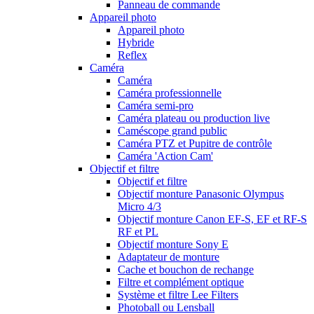
Panneau de commande
Appareil photo
Appareil photo
Hybride
Reflex
Caméra
Caméra
Caméra professionnelle
Caméra semi-pro
Caméra plateau ou production live
Caméscope grand public
Caméra PTZ et Pupitre de contrôle
Caméra 'Action Cam'
Objectif et filtre
Objectif et filtre
Objectif monture Panasonic Olympus
Micro 4/3
Objectif monture Canon EF-S, EF et RF-S
RF et PL
Objectif monture Sony E
Adaptateur de monture
Cache et bouchon de rechange
Filtre et complément optique
Système et filtre Lee Filters
Photoball ou Lensball