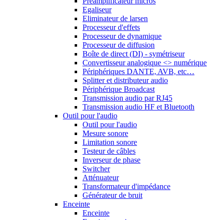
Préamplificateur micros
Egaliseur
Eliminateur de larsen
Processeur d'effets
Processeur de dynamique
Processeur de diffusion
Boîte de direct (DI) - symétriseur
Convertisseur analogique <> numérique
Périphériques DANTE, AVB, etc…
Splitter et distributeur audio
Périphérique Broadcast
Transmission audio par RJ45
Transmission audio HF et Bluetooth
Outil pour l'audio
Outil pour l'audio
Mesure sonore
Limitation sonore
Testeur de câbles
Inverseur de phase
Switcher
Atténuateur
Transformateur d'impédance
Générateur de bruit
Enceinte
Enceinte