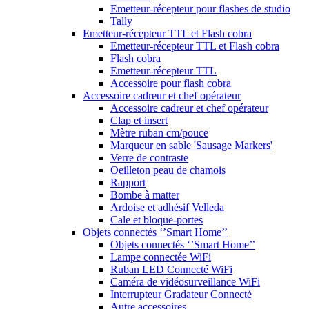
Emetteur-récepteur pour flashes de studio
Tally
Emetteur-récepteur TTL et Flash cobra
Emetteur-récepteur TTL et Flash cobra
Flash cobra
Emetteur-récepteur TTL
Accessoire pour flash cobra
Accessoire cadreur et chef opérateur
Accessoire cadreur et chef opérateur
Clap et insert
Mètre ruban cm/pouce
Marqueur en sable 'Sausage Markers'
Verre de contraste
Oeilleton peau de chamois
Rapport
Bombe à matter
Ardoise et adhésif Velleda
Cale et bloque-portes
Objets connectés ‘’Smart Home’’
Objets connectés ‘’Smart Home’’
Lampe connectée WiFi
Ruban LED Connecté WiFi
Caméra de vidéosurveillance WiFi
Interrupteur Gradateur Connecté
Autre accessoires