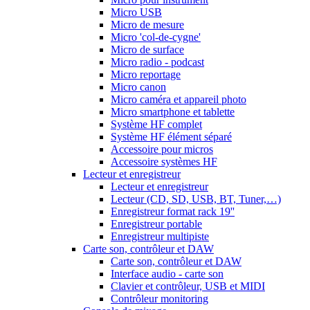
Micro USB
Micro de mesure
Micro 'col-de-cygne'
Micro de surface
Micro radio - podcast
Micro reportage
Micro canon
Micro caméra et appareil photo
Micro smartphone et tablette
Système HF complet
Système HF élément séparé
Accessoire pour micros
Accessoire systèmes HF
Lecteur et enregistreur
Lecteur et enregistreur
Lecteur (CD, SD, USB, BT, Tuner,…)
Enregistreur format rack 19''
Enregistreur portable
Enregistreur multipiste
Carte son, contrôleur et DAW
Carte son, contrôleur et DAW
Interface audio - carte son
Clavier et contrôleur, USB et MIDI
Contrôleur monitoring