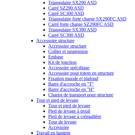
Triangulaire SX290 ASD
Carré SZ290 ASD
Carré SC300 ASD
Triangulaire forte charge SX290FC ASD
Carré forte charge SZ290FC ASD
Triangulaire SX390 ASD
Carré SC390 ASD
Accessoire structure
Accessoire structure
Collier et suspension
Embase
Kit de jonction
Accessoire spécifique
Accessoire pour totem en structure
Fixation murale et plafond
Barre d'accroche en ''T''
Barre d'accroche en ''H''
Chariot de transport pour structure
Tour et pied de levage
Tour et pied de levage
Pied de levage à treuil
Pied de levage à crémaillère
Tour de levage
Accessoire
Travail en hauteur