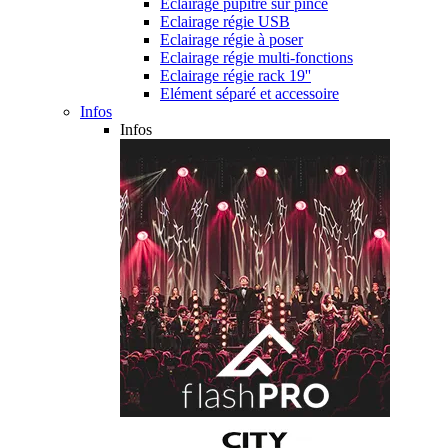
Eclairage pupitre sur pince
Eclairage régie USB
Eclairage régie à poser
Eclairage régie multi-fonctions
Eclairage régie rack 19''
Elément séparé et accessoire
Infos
Infos