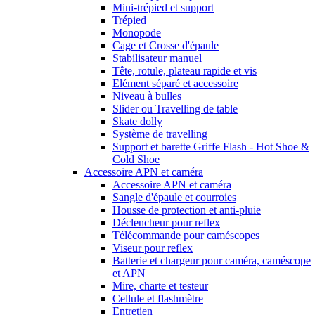
Mini-trépied et support
Trépied
Monopode
Cage et Crosse d'épaule
Stabilisateur manuel
Tête, rotule, plateau rapide et vis
Elément séparé et accessoire
Niveau à bulles
Slider ou Travelling de table
Skate dolly
Système de travelling
Support et barette Griffe Flash - Hot Shoe &
Cold Shoe
Accessoire APN et caméra
Accessoire APN et caméra
Sangle d'épaule et courroies
Housse de protection et anti-pluie
Déclencheur pour reflex
Télécommande pour caméscopes
Viseur pour reflex
Batterie et chargeur pour caméra, caméscope
et APN
Mire, charte et testeur
Cellule et flashmètre
Entretien