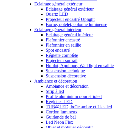
Eclairage général extérieur
Eclairage général extérieur
Quartz LED
Projecteur encastré Uplight
Borne, potelet, colonne lumineuse
Eclairage général intérieur
Eclairage général intérieur
Plafonnier encastré
Plafonnier en saillie
Spot encastré
Réglette complète
Projecteur sur rail
Hublot, Applique, Wall light en saillie
Suspension technique
Suspension décorative
Ambiance et décoration
Ambiance et décoration
Strip à led
Profilé aluminium pour stripled
Réglettes LED
TUB@LED, boîte ambre et Licialed
Cordon lumineux
Guirlande de bal
Led Neon Flex
Objet et mobilier décoratif