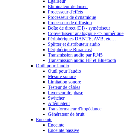
Egaliseur
Eliminateur de larsen
Processeur d'effets
Processeur de dynamique
Processeur de diffusion
Boîte de direct (DI) - symétriseur
Convertisseur analogique <> numérique
Périphériques DANTE, AVB, etc…
Splitter et distributeur audio
Périphérique Broadcast
Transmission audio par RJ45
Transmission audio HF et Bluetooth
Outil pour l'audio
Outil pour l'audio
Mesure sonore
Limitation sonore
Testeur de câbles
Inverseur de phase
Switcher
Atténuateur
Transformateur d'impédance
Générateur de bruit
Enceinte
Enceinte
Enceinte passive