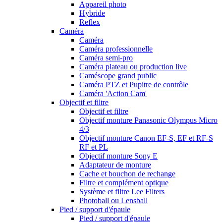
Appareil photo
Hybride
Reflex
Caméra
Caméra
Caméra professionnelle
Caméra semi-pro
Caméra plateau ou production live
Caméscope grand public
Caméra PTZ et Pupitre de contrôle
Caméra 'Action Cam'
Objectif et filtre
Objectif et filtre
Objectif monture Panasonic Olympus Micro
4/3
Objectif monture Canon EF-S, EF et RF-S
RF et PL
Objectif monture Sony E
Adaptateur de monture
Cache et bouchon de rechange
Filtre et complément optique
Système et filtre Lee Filters
Photoball ou Lensball
Pied / support d'épaule
Pied / support d'épaule