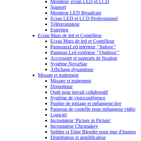
Moniteur, écran LED et LCD
Support
Moniteur LED Broadcast
Ecran LED et LCD Professionnel
Téléprompteur
Entretien
Ecran Murs de led et Contrôleur
Ecran Murs de led et Contrôleur
PanneauxLed intérieur ‘’Indoor’’
Panneau Led extérieur ‘’Outdoor’’
Accessoire et supports de fixation
Système NovaStar
Affichage dynamique
Mixage et traitement
Mixage et traitement
Domotique
Outil pour travail collaboratif
Système de visioconférence
Pupitre de mixage et mélangeur live
Panneau de contrôle pour mélangeur vidéo
Logiciel
Incrustateur 'Picture in Picture'
Incrustateur Chromakey
Splitter et Edge Blender pour mur d'images
Distributeur et amplificateur