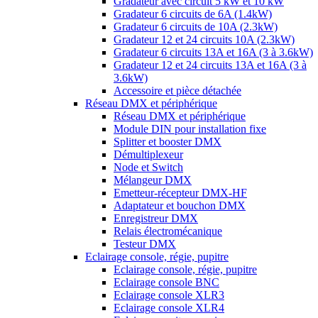
Gradateur avec circuit 5 kW et 10 kW
Gradateur 6 circuits de 6A (1.4kW)
Gradateur 6 circuits de 10A (2.3kW)
Gradateur 12 et 24 circuits 10A (2.3kW)
Gradateur 6 circuits 13A et 16A (3 à 3.6kW)
Gradateur 12 et 24 circuits 13A et 16A (3 à
3.6kW)
Accessoire et pièce détachée
Réseau DMX et périphérique
Réseau DMX et périphérique
Module DIN pour installation fixe
Splitter et booster DMX
Démultiplexeur
Node et Switch
Mélangeur DMX
Emetteur-récepteur DMX-HF
Adaptateur et bouchon DMX
Enregistreur DMX
Relais électromécanique
Testeur DMX
Eclairage console, régie, pupitre
Eclairage console, régie, pupitre
Eclairage console BNC
Eclairage console XLR3
Eclairage console XLR4