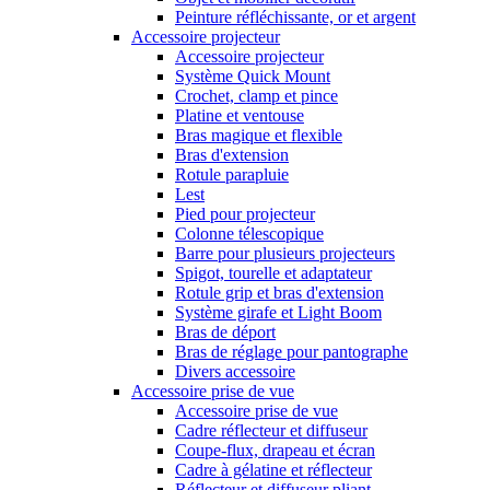
Peinture réfléchissante, or et argent
Accessoire projecteur
Accessoire projecteur
Système Quick Mount
Crochet, clamp et pince
Platine et ventouse
Bras magique et flexible
Bras d'extension
Rotule parapluie
Lest
Pied pour projecteur
Colonne télescopique
Barre pour plusieurs projecteurs
Spigot, tourelle et adaptateur
Rotule grip et bras d'extension
Système girafe et Light Boom
Bras de déport
Bras de réglage pour pantographe
Divers accessoire
Accessoire prise de vue
Accessoire prise de vue
Cadre réflecteur et diffuseur
Coupe-flux, drapeau et écran
Cadre à gélatine et réflecteur
Réflecteur et diffuseur pliant