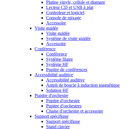
Platine vinyle, cellule et diamant
Lecteur CD et USB à plat
Controleur et logiciel
Console de mixage
Accessoire
Visite guidée
Visite guidée
Système de visite guidée
Accessoire
Conférence
Conférence
Système filaire
Système HF
Pupitre de conférences
Accessibilité auditive
Accessibilité auditive
Ampli de boucle à induction magnétique
Solution HF
Pupitre d'orchestre
Pupitre d'orchestre
Pupitre d'orchestres
Chaise d'orchestre et accessoire
Support spécifique
Support spécifique
Stand clavier