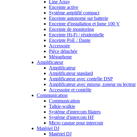
Line Array
Enceinte active
Système amplifié compact
Enceinte autonome sur batterie
Enceinte d'installation et ligne 100 V
Enceinte de monitoring
Enceinte Hi-Fi / résidentielle
Enceinte PoE / Dante
Accessoire
Pièce détachée
Mégaphone
Amplificateur
Amplificateur
Amplificateur standard
Amplificateur avec contrôle DSP
Amplificateur avec mixeur, zoneur ou lecteur
Accessoire et contrôle
Communication
Communication
Talkie-walkie
Système d'intercom filaires
Système d'intercom HF
Micro casque pour intercom
Matériel DJ
Matériel DJ