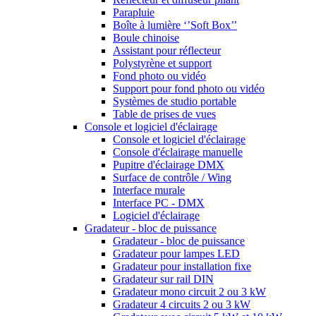
Parapluie
Boîte à lumière ‘’Soft Box’’
Boule chinoise
Assistant pour réflecteur
Polystyrène et support
Fond photo ou vidéo
Support pour fond photo ou vidéo
Systèmes de studio portable
Table de prises de vues
Console et logiciel d'éclairage
Console et logiciel d'éclairage
Console d'éclairage manuelle
Pupitre d'éclairage DMX
Surface de contrôle / Wing
Interface murale
Interface PC - DMX
Logiciel d'éclairage
Gradateur - bloc de puissance
Gradateur - bloc de puissance
Gradateur pour lampes LED
Gradateur pour installation fixe
Gradateur sur rail DIN
Gradateur mono circuit 2 ou 3 kW
Gradateur 4 circuits 2 ou 3 kW