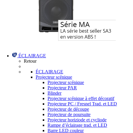
ÉCLAIRAGE
Retour
ÉCLAIRAGE
Projecteur scénique
Projecteur scénique
Projecteur PAR
Blinder
Projecteur scénique à effet décoratif
Projecteur PC / Fresnel Trad. et LED
Projecteur de découpe
Projecteur de poursuite
Projecteur horiziode et cycliode
Rampe d’éclairage trad. et LED
Barre LED couleur