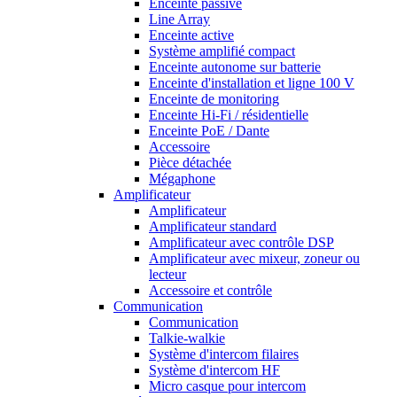
Enceinte passive
Line Array
Enceinte active
Système amplifié compact
Enceinte autonome sur batterie
Enceinte d'installation et ligne 100 V
Enceinte de monitoring
Enceinte Hi-Fi / résidentielle
Enceinte PoE / Dante
Accessoire
Pièce détachée
Mégaphone
Amplificateur
Amplificateur
Amplificateur standard
Amplificateur avec contrôle DSP
Amplificateur avec mixeur, zoneur ou
lecteur
Accessoire et contrôle
Communication
Communication
Talkie-walkie
Système d'intercom filaires
Système d'intercom HF
Micro casque pour intercom