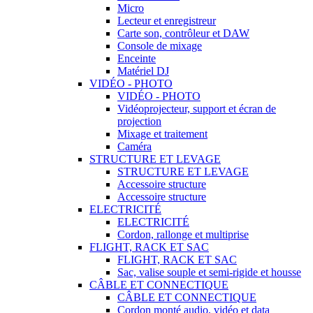
Micro
Lecteur et enregistreur
Carte son, contrôleur et DAW
Console de mixage
Enceinte
Matériel DJ
VIDÉO - PHOTO
VIDÉO - PHOTO
Vidéoprojecteur, support et écran de
projection
Mixage et traitement
Caméra
STRUCTURE ET LEVAGE
STRUCTURE ET LEVAGE
Accessoire structure
Accessoire structure
ELECTRICITÉ
ELECTRICITÉ
Cordon, rallonge et multiprise
FLIGHT, RACK ET SAC
FLIGHT, RACK ET SAC
Sac, valise souple et semi-rigide et housse
CÂBLE ET CONNECTIQUE
CÂBLE ET CONNECTIQUE
Cordon monté audio, vidéo et data