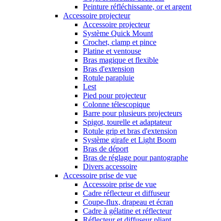
Peinture réfléchissante, or et argent
Accessoire projecteur
Accessoire projecteur
Système Quick Mount
Crochet, clamp et pince
Platine et ventouse
Bras magique et flexible
Bras d'extension
Rotule parapluie
Lest
Pied pour projecteur
Colonne télescopique
Barre pour plusieurs projecteurs
Spigot, tourelle et adaptateur
Rotule grip et bras d'extension
Système girafe et Light Boom
Bras de déport
Bras de réglage pour pantographe
Divers accessoire
Accessoire prise de vue
Accessoire prise de vue
Cadre réflecteur et diffuseur
Coupe-flux, drapeau et écran
Cadre à gélatine et réflecteur
Réflecteur et diffuseur pliant