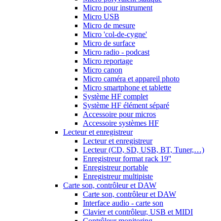
Micro pour instrument
Micro USB
Micro de mesure
Micro 'col-de-cygne'
Micro de surface
Micro radio - podcast
Micro reportage
Micro canon
Micro caméra et appareil photo
Micro smartphone et tablette
Système HF complet
Système HF élément séparé
Accessoire pour micros
Accessoire systèmes HF
Lecteur et enregistreur
Lecteur et enregistreur
Lecteur (CD, SD, USB, BT, Tuner,…)
Enregistreur format rack 19''
Enregistreur portable
Enregistreur multipiste
Carte son, contrôleur et DAW
Carte son, contrôleur et DAW
Interface audio - carte son
Clavier et contrôleur, USB et MIDI
Contrôleur monitoring