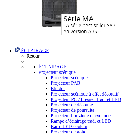
ÉCLAIRAGE
Retour
ÉCLAIRAGE
Projecteur scénique
Projecteur scénique
Projecteur PAR
Blinder
Projecteur scénique à effet décoratif
Projecteur PC / Fresnel Trad. et LED
Projecteur de découpe
Projecteur de poursuite
Projecteur horiziode et cycliode
Rampe d’éclairage trad. et LED
Barre LED couleur
Projecteur de gobo