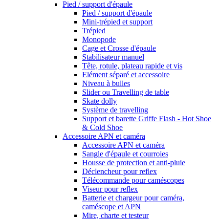
Pied / support d'épaule
Pied / support d'épaule
Mini-trépied et support
Trépied
Monopode
Cage et Crosse d'épaule
Stabilisateur manuel
Tête, rotule, plateau rapide et vis
Elément séparé et accessoire
Niveau à bulles
Slider ou Travelling de table
Skate dolly
Système de travelling
Support et barette Griffe Flash - Hot Shoe
& Cold Shoe
Accessoire APN et caméra
Accessoire APN et caméra
Sangle d'épaule et courroies
Housse de protection et anti-pluie
Déclencheur pour reflex
Télécommande pour caméscopes
Viseur pour reflex
Batterie et chargeur pour caméra,
caméscope et APN
Mire, charte et testeur