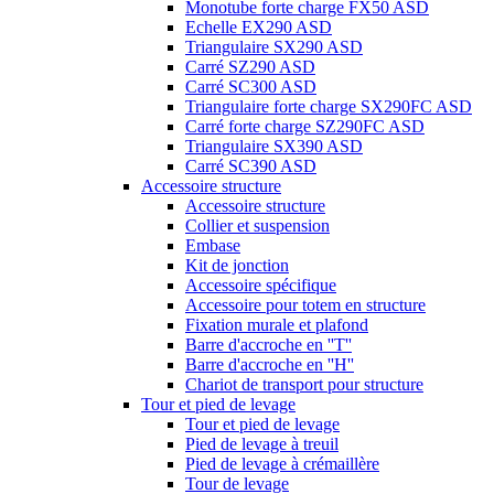
Monotube forte charge FX50 ASD
Echelle EX290 ASD
Triangulaire SX290 ASD
Carré SZ290 ASD
Carré SC300 ASD
Triangulaire forte charge SX290FC ASD
Carré forte charge SZ290FC ASD
Triangulaire SX390 ASD
Carré SC390 ASD
Accessoire structure
Accessoire structure
Collier et suspension
Embase
Kit de jonction
Accessoire spécifique
Accessoire pour totem en structure
Fixation murale et plafond
Barre d'accroche en ''T''
Barre d'accroche en ''H''
Chariot de transport pour structure
Tour et pied de levage
Tour et pied de levage
Pied de levage à treuil
Pied de levage à crémaillère
Tour de levage