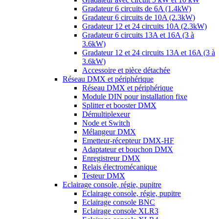
Gradateur 6 circuits de 6A (1.4kW)
Gradateur 6 circuits de 10A (2.3kW)
Gradateur 12 et 24 circuits 10A (2.3kW)
Gradateur 6 circuits 13A et 16A (3 à
3.6kW)
Gradateur 12 et 24 circuits 13A et 16A (3 à
3.6kW)
Accessoire et pièce détachée
Réseau DMX et périphérique
Réseau DMX et périphérique
Module DIN pour installation fixe
Splitter et booster DMX
Démultiplexeur
Node et Switch
Mélangeur DMX
Emetteur-récepteur DMX-HF
Adaptateur et bouchon DMX
Enregistreur DMX
Relais électromécanique
Testeur DMX
Eclairage console, régie, pupitre
Eclairage console, régie, pupitre
Eclairage console BNC
Eclairage console XLR3