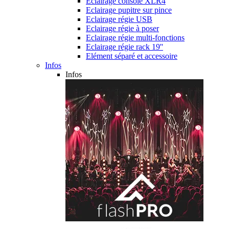
Eclairage console XLR4
Eclairage pupitre sur pince
Eclairage régie USB
Eclairage régie à poser
Eclairage régie multi-fonctions
Eclairage régie rack 19''
Elément séparé et accessoire
Infos
Infos