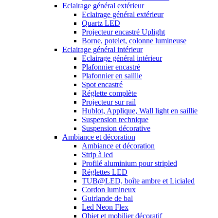
Eclairage général extérieur
Eclairage général extérieur
Quartz LED
Projecteur encastré Uplight
Borne, potelet, colonne lumineuse
Eclairage général intérieur
Eclairage général intérieur
Plafonnier encastré
Plafonnier en saillie
Spot encastré
Réglette complète
Projecteur sur rail
Hublot, Applique, Wall light en saillie
Suspension technique
Suspension décorative
Ambiance et décoration
Ambiance et décoration
Strip à led
Profilé aluminium pour stripled
Réglettes LED
TUB@LED, boîte ambre et Licialed
Cordon lumineux
Guirlande de bal
Led Neon Flex
Objet et mobilier décoratif