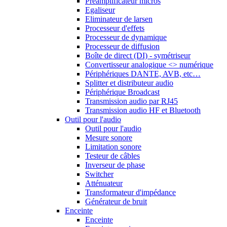
Préamplificateur micros
Egaliseur
Eliminateur de larsen
Processeur d'effets
Processeur de dynamique
Processeur de diffusion
Boîte de direct (DI) - symétriseur
Convertisseur analogique <> numérique
Périphériques DANTE, AVB, etc…
Splitter et distributeur audio
Périphérique Broadcast
Transmission audio par RJ45
Transmission audio HF et Bluetooth
Outil pour l'audio
Outil pour l'audio
Mesure sonore
Limitation sonore
Testeur de câbles
Inverseur de phase
Switcher
Atténuateur
Transformateur d'impédance
Générateur de bruit
Enceinte
Enceinte