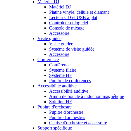
Matériel DJ
Matériel DJ
Platine vinyle, cellule et diamant
Lecteur CD et USB à plat
Controleur et logiciel
Console de mixage
Accessoire
Visite guidée
Visite guidée
Système de visite guidée
Accessoire
Conférence
Conférence
Système filaire
Système HF
Pupitre de conférences
Accessibilité auditive
Accessibilité auditive
Ampli de boucle à induction magnétique
Solution HF
Pupitre d'orchestre
Pupitre d'orchestre
Pupitre d'orchestres
Chaise d'orchestre et accessoire
Support spécifique