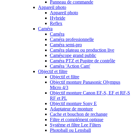
Panneau de commande
Appareil photo
Appareil photo
Hybride
Reflex
Caméra
Caméra
Caméra professionnelle
Caméra semi-pro
Caméra plateau ou production live
Caméscope grand public
Caméra PTZ et Pupitre de contrôle
Caméra 'Action Cam'
Objectif et filtre
Objectif et filtre
Objectif monture Panasonic Olympus
Micro 4/3
Objectif monture Canon EF-S, EF et RF-S
RF et PL
Objectif monture Sony E
Adaptateur de monture
Cache et bouchon de rechange
Filtre et complément optique
Système et filtre Lee Filters
Photoball ou Lensball