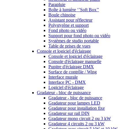
Parapluie
Boîte à lumière ‘’Soft Box’’
Boule chinoise
Assistant pour réflecteur
Polystyrène et support
Fond photo ou vidéo
Support pour fond photo ou vidéo
Systèmes de studio portable
Table de prises de vues
Console et logiciel d'éclairage
Console et logiciel d'éclairage
Console d'éclairage manuelle
Pupitre d'éclairage DMX
Surface de contrôle / Wing
Interface murale
Interface PC - DMX
Logiciel d'éclairage
Gradateur - bloc de puissance
Gradateur - bloc de puissance
Gradateur pour lampes LED
Gradateur pour installation fixe
Gradateur sur rail DIN
Gradateur mono circuit 2 ou 3 kW
Gradateur 4 circuits 2 ou 3 kW
Gradateur avec circuit 5 kW et 10 kW