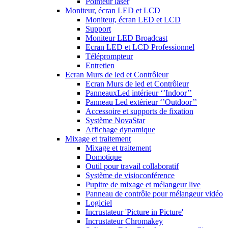
Pointeur laser
Moniteur, écran LED et LCD
Moniteur, écran LED et LCD
Support
Moniteur LED Broadcast
Ecran LED et LCD Professionnel
Téléprompteur
Entretien
Ecran Murs de led et Contrôleur
Ecran Murs de led et Contrôleur
PanneauxLed intérieur ‘’Indoor’’
Panneau Led extérieur ‘’Outdoor’’
Accessoire et supports de fixation
Système NovaStar
Affichage dynamique
Mixage et traitement
Mixage et traitement
Domotique
Outil pour travail collaboratif
Système de visioconférence
Pupitre de mixage et mélangeur live
Panneau de contrôle pour mélangeur vidéo
Logiciel
Incrustateur 'Picture in Picture'
Incrustateur Chromakey