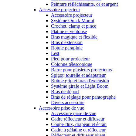
Peinture réfléchissante, or et argent
Accessoire projecteur
Accessoire projecteur
Système Quick Mount
Crochet, clamp et pince
Platine et ventouse
Bras magique et flexible
Bras d'extension
Rotule parapluie
Lest
Pied pour projecteur
Colonne télescopique
Barre pour plusieurs projecteurs
Spigot, tourelle et adaptateur
Rotule grip et bras d'extension
Système girafe et Light Boom
Bras de déport
Bras de réglage pour pantographe
Divers accessoire
Accessoire prise de vue
Accessoire prise de vue
Cadre réflecteur et diffuseur
Coupe-flux, drapeau et écran
Cadre à gélatine et réflecteur
Réflecteur et diffuseur pliant