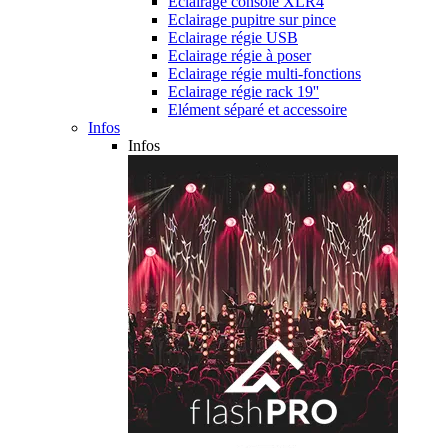
Eclairage console XLR4
Eclairage pupitre sur pince
Eclairage régie USB
Eclairage régie à poser
Eclairage régie multi-fonctions
Eclairage régie rack 19''
Elément séparé et accessoire
Infos
Infos