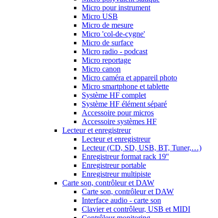
Micro pour instrument
Micro USB
Micro de mesure
Micro 'col-de-cygne'
Micro de surface
Micro radio - podcast
Micro reportage
Micro canon
Micro caméra et appareil photo
Micro smartphone et tablette
Système HF complet
Système HF élément séparé
Accessoire pour micros
Accessoire systèmes HF
Lecteur et enregistreur
Lecteur et enregistreur
Lecteur (CD, SD, USB, BT, Tuner,…)
Enregistreur format rack 19''
Enregistreur portable
Enregistreur multipiste
Carte son, contrôleur et DAW
Carte son, contrôleur et DAW
Interface audio - carte son
Clavier et contrôleur, USB et MIDI
Contrôleur monitoring