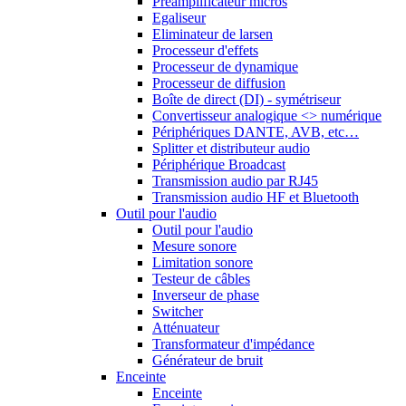
Préamplificateur micros
Egaliseur
Eliminateur de larsen
Processeur d'effets
Processeur de dynamique
Processeur de diffusion
Boîte de direct (DI) - symétriseur
Convertisseur analogique <> numérique
Périphériques DANTE, AVB, etc…
Splitter et distributeur audio
Périphérique Broadcast
Transmission audio par RJ45
Transmission audio HF et Bluetooth
Outil pour l'audio
Outil pour l'audio
Mesure sonore
Limitation sonore
Testeur de câbles
Inverseur de phase
Switcher
Atténuateur
Transformateur d'impédance
Générateur de bruit
Enceinte
Enceinte