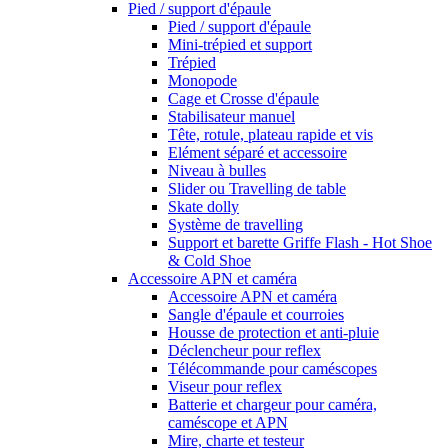
Pied / support d'épaule
Pied / support d'épaule
Mini-trépied et support
Trépied
Monopode
Cage et Crosse d'épaule
Stabilisateur manuel
Tête, rotule, plateau rapide et vis
Elément séparé et accessoire
Niveau à bulles
Slider ou Travelling de table
Skate dolly
Système de travelling
Support et barette Griffe Flash - Hot Shoe
& Cold Shoe
Accessoire APN et caméra
Accessoire APN et caméra
Sangle d'épaule et courroies
Housse de protection et anti-pluie
Déclencheur pour reflex
Télécommande pour caméscopes
Viseur pour reflex
Batterie et chargeur pour caméra,
caméscope et APN
Mire, charte et testeur