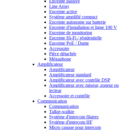
Enceinte passive
Line Array
Enceinte active
Système amplifié compact
Enceinte autonome sur batterie
Enceinte d'installation et ligne 100 V
Enceinte de monitoring
Enceinte Hi-Fi / résidentielle
Enceinte PoE / Dante
Accessoire
Pièce détachée
Mégaphone
Amplificateur
Amplificateur
Amplificateur standard
Amplificateur avec contrôle DSP
Amplificateur avec mixeur, zoneur ou
lecteur
Accessoire et contrôle
Communication
Communication
Talkie-walkie
Système d'intercom filaires
Système d'intercom HF
Micro casque pour intercom