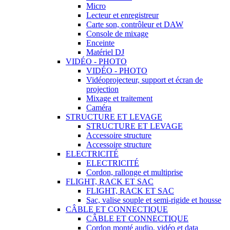
Micro
Lecteur et enregistreur
Carte son, contrôleur et DAW
Console de mixage
Enceinte
Matériel DJ
VIDÉO - PHOTO
VIDÉO - PHOTO
Vidéoprojecteur, support et écran de
projection
Mixage et traitement
Caméra
STRUCTURE ET LEVAGE
STRUCTURE ET LEVAGE
Accessoire structure
Accessoire structure
ELECTRICITÉ
ELECTRICITÉ
Cordon, rallonge et multiprise
FLIGHT, RACK ET SAC
FLIGHT, RACK ET SAC
Sac, valise souple et semi-rigide et housse
CÂBLE ET CONNECTIQUE
CÂBLE ET CONNECTIQUE
Cordon monté audio, vidéo et data