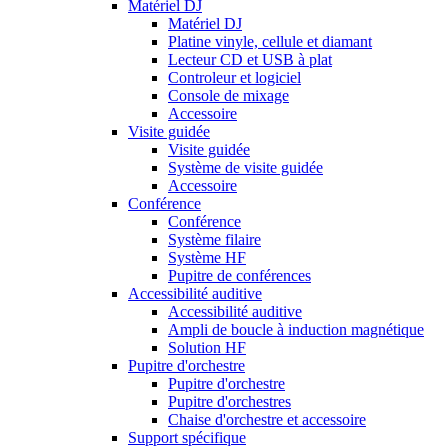
Matériel DJ
Matériel DJ
Platine vinyle, cellule et diamant
Lecteur CD et USB à plat
Controleur et logiciel
Console de mixage
Accessoire
Visite guidée
Visite guidée
Système de visite guidée
Accessoire
Conférence
Conférence
Système filaire
Système HF
Pupitre de conférences
Accessibilité auditive
Accessibilité auditive
Ampli de boucle à induction magnétique
Solution HF
Pupitre d'orchestre
Pupitre d'orchestre
Pupitre d'orchestres
Chaise d'orchestre et accessoire
Support spécifique