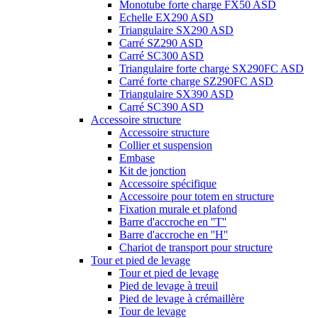
Monotube forte charge FX50 ASD
Echelle EX290 ASD
Triangulaire SX290 ASD
Carré SZ290 ASD
Carré SC300 ASD
Triangulaire forte charge SX290FC ASD
Carré forte charge SZ290FC ASD
Triangulaire SX390 ASD
Carré SC390 ASD
Accessoire structure
Accessoire structure
Collier et suspension
Embase
Kit de jonction
Accessoire spécifique
Accessoire pour totem en structure
Fixation murale et plafond
Barre d'accroche en ''T''
Barre d'accroche en ''H''
Chariot de transport pour structure
Tour et pied de levage
Tour et pied de levage
Pied de levage à treuil
Pied de levage à crémaillère
Tour de levage