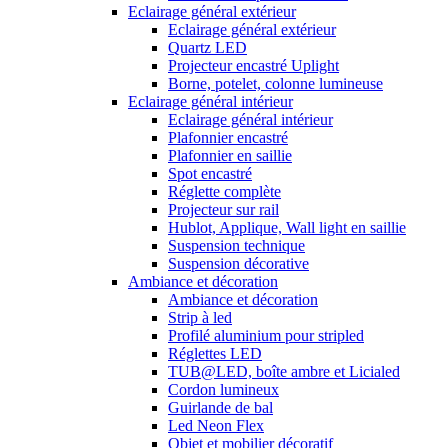
Eclairage général extérieur
Eclairage général extérieur
Quartz LED
Projecteur encastré Uplight
Borne, potelet, colonne lumineuse
Eclairage général intérieur
Eclairage général intérieur
Plafonnier encastré
Plafonnier en saillie
Spot encastré
Réglette complète
Projecteur sur rail
Hublot, Applique, Wall light en saillie
Suspension technique
Suspension décorative
Ambiance et décoration
Ambiance et décoration
Strip à led
Profilé aluminium pour stripled
Réglettes LED
TUB@LED, boîte ambre et Licialed
Cordon lumineux
Guirlande de bal
Led Neon Flex
Objet et mobilier décoratif