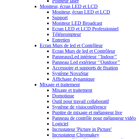
Pointeur laser
Moniteur, écran LED et LCD
Moniteur, écran LED et LCD
Support
Moniteur LED Broadcast
Ecran LED et LCD Professionnel
Téléprompteur
Entretien
Ecran Murs de led et Contrôleur
Ecran Murs de led et Contrôleur
PanneauxLed intérieur ‘’Indoor’’
Panneau Led extérieur ‘’Outdoor’’
Accessoire et supports de fixation
Système NovaStar
Affichage dynamique
Mixage et traitement
Mixage et traitement
Domotique
Outil pour travail collaboratif
Système de visioconférence
Pupitre de mixage et mélangeur live
Panneau de contrôle pour mélangeur vidéo
Logiciel
Incrustateur 'Picture in Picture'
Incrustateur Chromakey