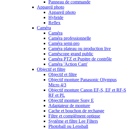
Panneau de commande
Appareil photo
Appareil photo
Hybride
Reflex
Caméra
Caméra
Caméra professionnelle
Caméra semi-pro
Caméra plateau ou production live
Caméscope grand public
Caméra PTZ et Pupitre de contrôle
Caméra 'Action Cam'
Objectif et filtre
Objectif et filtre
Objectif monture Panasonic Olympus
Micro 4/3
Objectif monture Canon EF-S, EF et RF-S
RF et PL
Objectif monture Sony E
Adaptateur de monture
Cache et bouchon de rechange
Filtre et complément optique
Système et filtre Lee Filters
Photoball ou Lensball