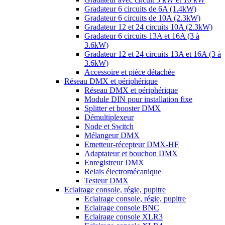
Gradateur 6 circuits de 6A (1.4kW)
Gradateur 6 circuits de 10A (2.3kW)
Gradateur 12 et 24 circuits 10A (2.3kW)
Gradateur 6 circuits 13A et 16A (3 à
3.6kW)
Gradateur 12 et 24 circuits 13A et 16A (3 à
3.6kW)
Accessoire et pièce détachée
Réseau DMX et périphérique
Réseau DMX et périphérique
Module DIN pour installation fixe
Splitter et booster DMX
Démultiplexeur
Node et Switch
Mélangeur DMX
Emetteur-récepteur DMX-HF
Adaptateur et bouchon DMX
Enregistreur DMX
Relais électromécanique
Testeur DMX
Eclairage console, régie, pupitre
Eclairage console, régie, pupitre
Eclairage console BNC
Eclairage console XLR3