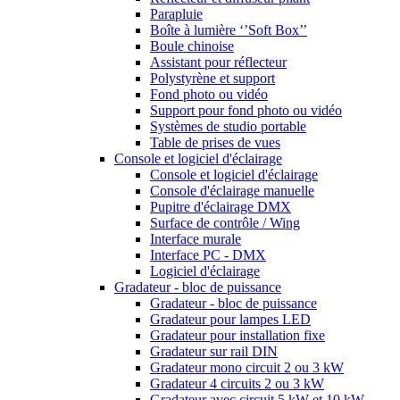
Parapluie
Boîte à lumière ‘’Soft Box’’
Boule chinoise
Assistant pour réflecteur
Polystyrène et support
Fond photo ou vidéo
Support pour fond photo ou vidéo
Systèmes de studio portable
Table de prises de vues
Console et logiciel d'éclairage
Console et logiciel d'éclairage
Console d'éclairage manuelle
Pupitre d'éclairage DMX
Surface de contrôle / Wing
Interface murale
Interface PC - DMX
Logiciel d'éclairage
Gradateur - bloc de puissance
Gradateur - bloc de puissance
Gradateur pour lampes LED
Gradateur pour installation fixe
Gradateur sur rail DIN
Gradateur mono circuit 2 ou 3 kW
Gradateur 4 circuits 2 ou 3 kW
Gradateur avec circuit 5 kW et 10 kW