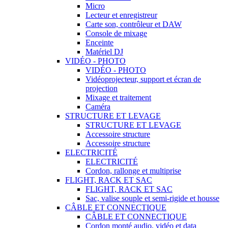
Micro
Lecteur et enregistreur
Carte son, contrôleur et DAW
Console de mixage
Enceinte
Matériel DJ
VIDÉO - PHOTO
VIDÉO - PHOTO
Vidéoprojecteur, support et écran de
projection
Mixage et traitement
Caméra
STRUCTURE ET LEVAGE
STRUCTURE ET LEVAGE
Accessoire structure
Accessoire structure
ELECTRICITÉ
ELECTRICITÉ
Cordon, rallonge et multiprise
FLIGHT, RACK ET SAC
FLIGHT, RACK ET SAC
Sac, valise souple et semi-rigide et housse
CÂBLE ET CONNECTIQUE
CÂBLE ET CONNECTIQUE
Cordon monté audio, vidéo et data