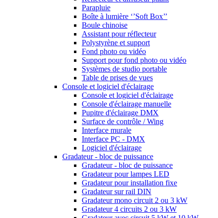
Parapluie
Boîte à lumière ‘’Soft Box’’
Boule chinoise
Assistant pour réflecteur
Polystyrène et support
Fond photo ou vidéo
Support pour fond photo ou vidéo
Systèmes de studio portable
Table de prises de vues
Console et logiciel d'éclairage
Console et logiciel d'éclairage
Console d'éclairage manuelle
Pupitre d'éclairage DMX
Surface de contrôle / Wing
Interface murale
Interface PC - DMX
Logiciel d'éclairage
Gradateur - bloc de puissance
Gradateur - bloc de puissance
Gradateur pour lampes LED
Gradateur pour installation fixe
Gradateur sur rail DIN
Gradateur mono circuit 2 ou 3 kW
Gradateur 4 circuits 2 ou 3 kW
Gradateur avec circuit 5 kW et 10 kW