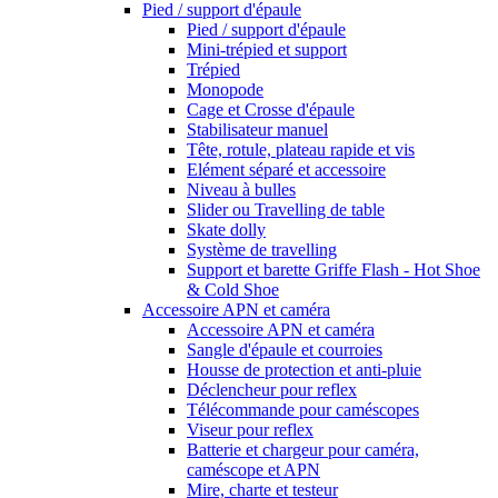
Pied / support d'épaule
Pied / support d'épaule
Mini-trépied et support
Trépied
Monopode
Cage et Crosse d'épaule
Stabilisateur manuel
Tête, rotule, plateau rapide et vis
Elément séparé et accessoire
Niveau à bulles
Slider ou Travelling de table
Skate dolly
Système de travelling
Support et barette Griffe Flash - Hot Shoe
& Cold Shoe
Accessoire APN et caméra
Accessoire APN et caméra
Sangle d'épaule et courroies
Housse de protection et anti-pluie
Déclencheur pour reflex
Télécommande pour caméscopes
Viseur pour reflex
Batterie et chargeur pour caméra,
caméscope et APN
Mire, charte et testeur