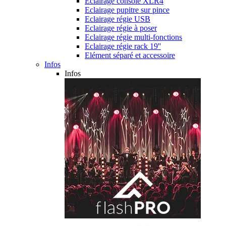
Eclairage console XLR4
Eclairage pupitre sur pince
Eclairage régie USB
Eclairage régie à poser
Eclairage régie multi-fonctions
Eclairage régie rack 19''
Elément séparé et accessoire
Infos
Infos