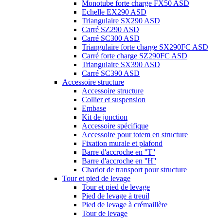
Monotube forte charge FX50 ASD
Echelle EX290 ASD
Triangulaire SX290 ASD
Carré SZ290 ASD
Carré SC300 ASD
Triangulaire forte charge SX290FC ASD
Carré forte charge SZ290FC ASD
Triangulaire SX390 ASD
Carré SC390 ASD
Accessoire structure
Accessoire structure
Collier et suspension
Embase
Kit de jonction
Accessoire spécifique
Accessoire pour totem en structure
Fixation murale et plafond
Barre d'accroche en ''T''
Barre d'accroche en ''H''
Chariot de transport pour structure
Tour et pied de levage
Tour et pied de levage
Pied de levage à treuil
Pied de levage à crémaillère
Tour de levage