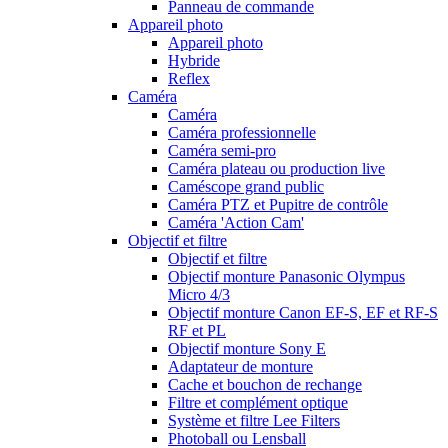
Panneau de commande
Appareil photo
Appareil photo
Hybride
Reflex
Caméra
Caméra
Caméra professionnelle
Caméra semi-pro
Caméra plateau ou production live
Caméscope grand public
Caméra PTZ et Pupitre de contrôle
Caméra 'Action Cam'
Objectif et filtre
Objectif et filtre
Objectif monture Panasonic Olympus
Micro 4/3
Objectif monture Canon EF-S, EF et RF-S
RF et PL
Objectif monture Sony E
Adaptateur de monture
Cache et bouchon de rechange
Filtre et complément optique
Système et filtre Lee Filters
Photoball ou Lensball