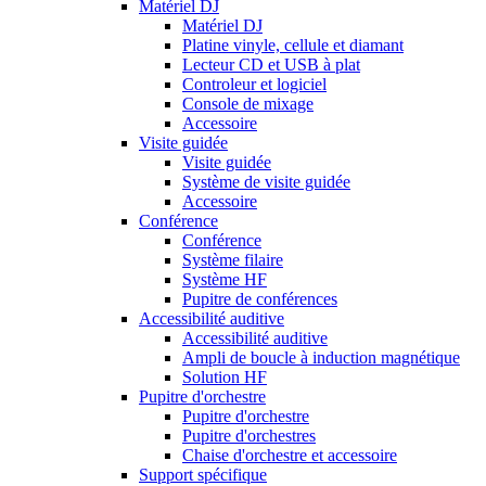
Matériel DJ
Matériel DJ
Platine vinyle, cellule et diamant
Lecteur CD et USB à plat
Controleur et logiciel
Console de mixage
Accessoire
Visite guidée
Visite guidée
Système de visite guidée
Accessoire
Conférence
Conférence
Système filaire
Système HF
Pupitre de conférences
Accessibilité auditive
Accessibilité auditive
Ampli de boucle à induction magnétique
Solution HF
Pupitre d'orchestre
Pupitre d'orchestre
Pupitre d'orchestres
Chaise d'orchestre et accessoire
Support spécifique