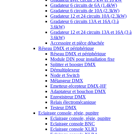
Gradateur 6 circuits de 6A (1.4kW)
Gradateur 6 circuits de 10A (2.3kW)
Gradateur 12 et 24 circuits 10A (2.3kW)
Gradateur 6 circuits 13A et 16A (3 à
3.6kW)
Gradateur 12 et 24 circuits 13A et 16A (3 à
3.6kW)
Accessoire et pièce détachée
Réseau DMX et périphérique
Réseau DMX et périphérique
Module DIN pour installation fixe
Splitter et booster DMX
Démultiplexeur
Node et Switch
Mélangeur DMX
Emetteur-récepteur DMX-HF
Adaptateur et bouchon DMX
Enregistreur DMX
Relais électromécanique
Testeur DMX
Eclairage console, régie, pupitre
Eclairage console, régie, pupitre
Eclairage console BNC
Eclairage console XLR3