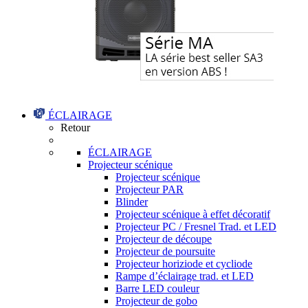
ÉCLAIRAGE
Retour
ÉCLAIRAGE
Projecteur scénique
Projecteur scénique
Projecteur PAR
Blinder
Projecteur scénique à effet décoratif
Projecteur PC / Fresnel Trad. et LED
Projecteur de découpe
Projecteur de poursuite
Projecteur horiziode et cycliode
Rampe d’éclairage trad. et LED
Barre LED couleur
Projecteur de gobo