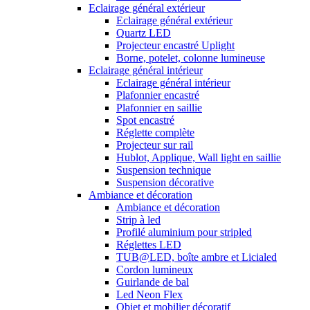
Eclairage général extérieur
Eclairage général extérieur
Quartz LED
Projecteur encastré Uplight
Borne, potelet, colonne lumineuse
Eclairage général intérieur
Eclairage général intérieur
Plafonnier encastré
Plafonnier en saillie
Spot encastré
Réglette complète
Projecteur sur rail
Hublot, Applique, Wall light en saillie
Suspension technique
Suspension décorative
Ambiance et décoration
Ambiance et décoration
Strip à led
Profilé aluminium pour stripled
Réglettes LED
TUB@LED, boîte ambre et Licialed
Cordon lumineux
Guirlande de bal
Led Neon Flex
Objet et mobilier décoratif