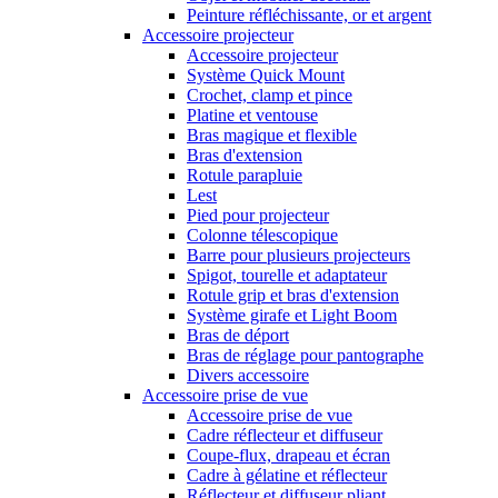
Peinture réfléchissante, or et argent
Accessoire projecteur
Accessoire projecteur
Système Quick Mount
Crochet, clamp et pince
Platine et ventouse
Bras magique et flexible
Bras d'extension
Rotule parapluie
Lest
Pied pour projecteur
Colonne télescopique
Barre pour plusieurs projecteurs
Spigot, tourelle et adaptateur
Rotule grip et bras d'extension
Système girafe et Light Boom
Bras de déport
Bras de réglage pour pantographe
Divers accessoire
Accessoire prise de vue
Accessoire prise de vue
Cadre réflecteur et diffuseur
Coupe-flux, drapeau et écran
Cadre à gélatine et réflecteur
Réflecteur et diffuseur pliant