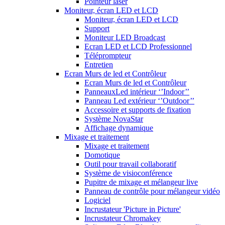
Pointeur laser
Moniteur, écran LED et LCD
Moniteur, écran LED et LCD
Support
Moniteur LED Broadcast
Ecran LED et LCD Professionnel
Téléprompteur
Entretien
Ecran Murs de led et Contrôleur
Ecran Murs de led et Contrôleur
PanneauxLed intérieur ‘’Indoor’’
Panneau Led extérieur ‘’Outdoor’’
Accessoire et supports de fixation
Système NovaStar
Affichage dynamique
Mixage et traitement
Mixage et traitement
Domotique
Outil pour travail collaboratif
Système de visioconférence
Pupitre de mixage et mélangeur live
Panneau de contrôle pour mélangeur vidéo
Logiciel
Incrustateur 'Picture in Picture'
Incrustateur Chromakey