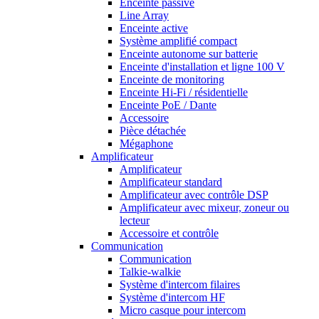
Enceinte passive
Line Array
Enceinte active
Système amplifié compact
Enceinte autonome sur batterie
Enceinte d'installation et ligne 100 V
Enceinte de monitoring
Enceinte Hi-Fi / résidentielle
Enceinte PoE / Dante
Accessoire
Pièce détachée
Mégaphone
Amplificateur
Amplificateur
Amplificateur standard
Amplificateur avec contrôle DSP
Amplificateur avec mixeur, zoneur ou
lecteur
Accessoire et contrôle
Communication
Communication
Talkie-walkie
Système d'intercom filaires
Système d'intercom HF
Micro casque pour intercom