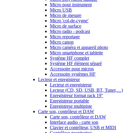
Micro pour instrument
Micro USB
Micro de mesure
Micro 'col-de-cygne'
Micro de surface
Micro radio - podcast
Micro reportage
Micro canon
Micro caméra et appareil photo
Micro smartphone et tablette
Système HF complet
Système HF élément séparé
Accessoire pour micros
Accessoire systèmes HF
Lecteur et enregistreur
Lecteur et enregistreur
Lecteur (CD, SD, USB, BT, Tuner,…)
Enregistreur format rack 19''
Enregistreur portable
Enregistreur multipiste
Carte son, contrôleur et DAW
Carte son, contrôleur et DAW
Interface audio - carte son
Clavier et contrôleur, USB et MIDI
Contrôleur monitoring