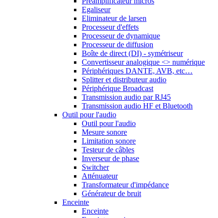
Préamplificateur micros
Egaliseur
Eliminateur de larsen
Processeur d'effets
Processeur de dynamique
Processeur de diffusion
Boîte de direct (DI) - symétriseur
Convertisseur analogique <> numérique
Périphériques DANTE, AVB, etc…
Splitter et distributeur audio
Périphérique Broadcast
Transmission audio par RJ45
Transmission audio HF et Bluetooth
Outil pour l'audio
Outil pour l'audio
Mesure sonore
Limitation sonore
Testeur de câbles
Inverseur de phase
Switcher
Atténuateur
Transformateur d'impédance
Générateur de bruit
Enceinte
Enceinte