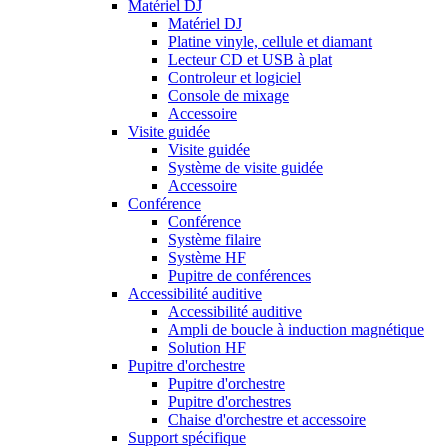
Matériel DJ
Matériel DJ
Platine vinyle, cellule et diamant
Lecteur CD et USB à plat
Controleur et logiciel
Console de mixage
Accessoire
Visite guidée
Visite guidée
Système de visite guidée
Accessoire
Conférence
Conférence
Système filaire
Système HF
Pupitre de conférences
Accessibilité auditive
Accessibilité auditive
Ampli de boucle à induction magnétique
Solution HF
Pupitre d'orchestre
Pupitre d'orchestre
Pupitre d'orchestres
Chaise d'orchestre et accessoire
Support spécifique