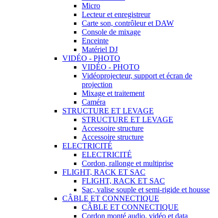
Micro
Lecteur et enregistreur
Carte son, contrôleur et DAW
Console de mixage
Enceinte
Matériel DJ
VIDÉO - PHOTO
VIDÉO - PHOTO
Vidéoprojecteur, support et écran de
projection
Mixage et traitement
Caméra
STRUCTURE ET LEVAGE
STRUCTURE ET LEVAGE
Accessoire structure
Accessoire structure
ELECTRICITÉ
ELECTRICITÉ
Cordon, rallonge et multiprise
FLIGHT, RACK ET SAC
FLIGHT, RACK ET SAC
Sac, valise souple et semi-rigide et housse
CÂBLE ET CONNECTIQUE
CÂBLE ET CONNECTIQUE
Cordon monté audio, vidéo et data