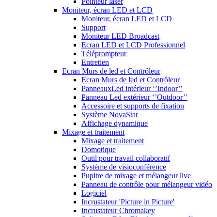
Pointeur laser
Moniteur, écran LED et LCD
Moniteur, écran LED et LCD
Support
Moniteur LED Broadcast
Ecran LED et LCD Professionnel
Téléprompteur
Entretien
Ecran Murs de led et Contrôleur
Ecran Murs de led et Contrôleur
PanneauxLed intérieur ‘’Indoor’’
Panneau Led extérieur ‘’Outdoor’’
Accessoire et supports de fixation
Système NovaStar
Affichage dynamique
Mixage et traitement
Mixage et traitement
Domotique
Outil pour travail collaboratif
Système de visioconférence
Pupitre de mixage et mélangeur live
Panneau de contrôle pour mélangeur vidéo
Logiciel
Incrustateur 'Picture in Picture'
Incrustateur Chromakey