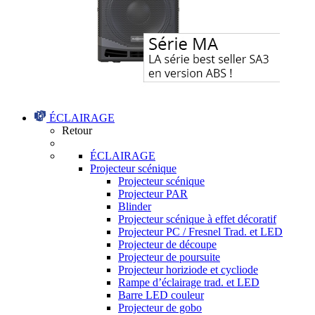
ÉCLAIRAGE
Retour
ÉCLAIRAGE
Projecteur scénique
Projecteur scénique
Projecteur PAR
Blinder
Projecteur scénique à effet décoratif
Projecteur PC / Fresnel Trad. et LED
Projecteur de découpe
Projecteur de poursuite
Projecteur horiziode et cycliode
Rampe d’éclairage trad. et LED
Barre LED couleur
Projecteur de gobo