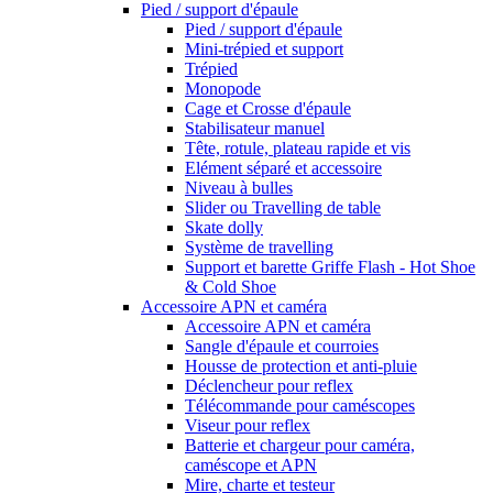
Pied / support d'épaule
Pied / support d'épaule
Mini-trépied et support
Trépied
Monopode
Cage et Crosse d'épaule
Stabilisateur manuel
Tête, rotule, plateau rapide et vis
Elément séparé et accessoire
Niveau à bulles
Slider ou Travelling de table
Skate dolly
Système de travelling
Support et barette Griffe Flash - Hot Shoe
& Cold Shoe
Accessoire APN et caméra
Accessoire APN et caméra
Sangle d'épaule et courroies
Housse de protection et anti-pluie
Déclencheur pour reflex
Télécommande pour caméscopes
Viseur pour reflex
Batterie et chargeur pour caméra,
caméscope et APN
Mire, charte et testeur