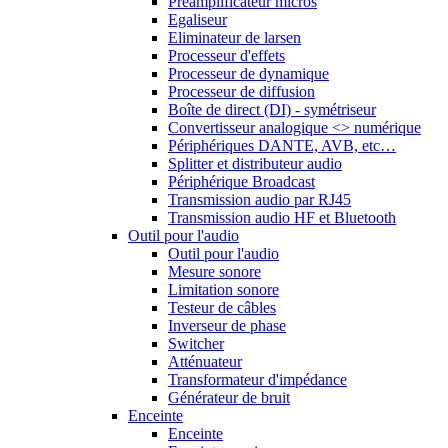
Préamplificateur micros
Egaliseur
Eliminateur de larsen
Processeur d'effets
Processeur de dynamique
Processeur de diffusion
Boîte de direct (DI) - symétriseur
Convertisseur analogique <> numérique
Périphériques DANTE, AVB, etc…
Splitter et distributeur audio
Périphérique Broadcast
Transmission audio par RJ45
Transmission audio HF et Bluetooth
Outil pour l'audio
Outil pour l'audio
Mesure sonore
Limitation sonore
Testeur de câbles
Inverseur de phase
Switcher
Atténuateur
Transformateur d'impédance
Générateur de bruit
Enceinte
Enceinte