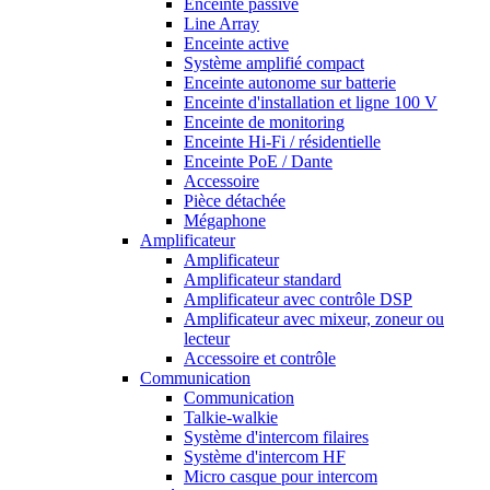
Enceinte passive
Line Array
Enceinte active
Système amplifié compact
Enceinte autonome sur batterie
Enceinte d'installation et ligne 100 V
Enceinte de monitoring
Enceinte Hi-Fi / résidentielle
Enceinte PoE / Dante
Accessoire
Pièce détachée
Mégaphone
Amplificateur
Amplificateur
Amplificateur standard
Amplificateur avec contrôle DSP
Amplificateur avec mixeur, zoneur ou
lecteur
Accessoire et contrôle
Communication
Communication
Talkie-walkie
Système d'intercom filaires
Système d'intercom HF
Micro casque pour intercom