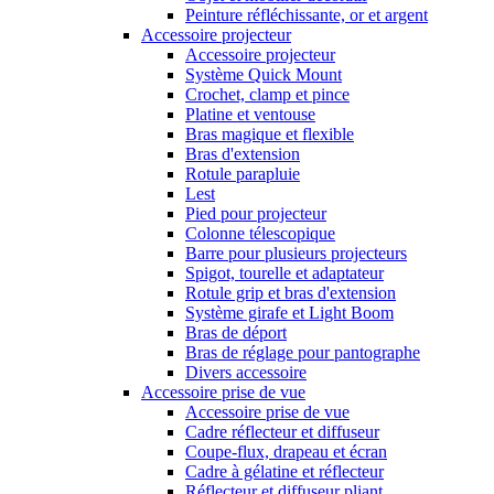
Peinture réfléchissante, or et argent
Accessoire projecteur
Accessoire projecteur
Système Quick Mount
Crochet, clamp et pince
Platine et ventouse
Bras magique et flexible
Bras d'extension
Rotule parapluie
Lest
Pied pour projecteur
Colonne télescopique
Barre pour plusieurs projecteurs
Spigot, tourelle et adaptateur
Rotule grip et bras d'extension
Système girafe et Light Boom
Bras de déport
Bras de réglage pour pantographe
Divers accessoire
Accessoire prise de vue
Accessoire prise de vue
Cadre réflecteur et diffuseur
Coupe-flux, drapeau et écran
Cadre à gélatine et réflecteur
Réflecteur et diffuseur pliant