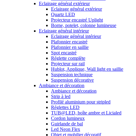
Eclairage général extérieur
Eclairage général extérieur
Quartz LED
Projecteur encastré Uplight
Borne, potelet, colonne lumineuse
Eclairage général intérieur
Eclairage général intérieur
Plafonnier encastré
Plafonnier en saillie
Spot encastré
Réglette complète
Projecteur sur rail
Hublot, Applique, Wall light en saillie
Suspension technique
Suspension décorative
Ambiance et décoration
Ambiance et décoration
Strip à led
Profilé aluminium pour stripled
Réglettes LED
TUB@LED, boîte ambre et Licialed
Cordon lumineux
Guirlande de bal
Led Neon Flex
Objet et mobilier décoratif