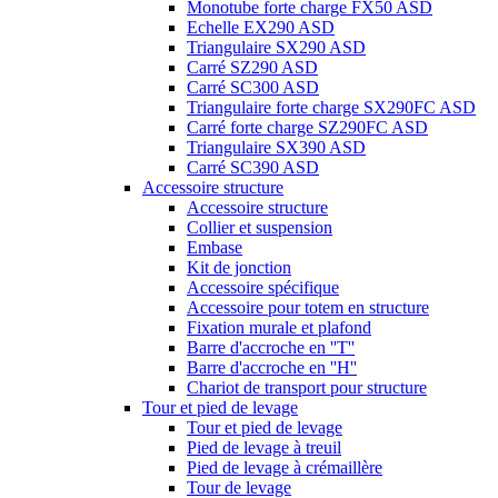
Monotube forte charge FX50 ASD
Echelle EX290 ASD
Triangulaire SX290 ASD
Carré SZ290 ASD
Carré SC300 ASD
Triangulaire forte charge SX290FC ASD
Carré forte charge SZ290FC ASD
Triangulaire SX390 ASD
Carré SC390 ASD
Accessoire structure
Accessoire structure
Collier et suspension
Embase
Kit de jonction
Accessoire spécifique
Accessoire pour totem en structure
Fixation murale et plafond
Barre d'accroche en ''T''
Barre d'accroche en ''H''
Chariot de transport pour structure
Tour et pied de levage
Tour et pied de levage
Pied de levage à treuil
Pied de levage à crémaillère
Tour de levage