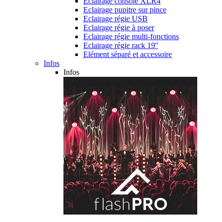
Eclairage console XLR4
Eclairage pupitre sur pince
Eclairage régie USB
Eclairage régie à poser
Eclairage régie multi-fonctions
Eclairage régie rack 19''
Elément séparé et accessoire
Infos
Infos