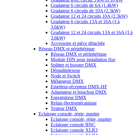
Gradateur 6 circuits de 6A (1.4kW)
Gradateur 6 circuits de 10A (2.3kW)
Gradateur 12 et 24 circuits 10A (2.3kW)
Gradateur 6 circuits 13A et 16A (3 à
3.6kW)
Gradateur 12 et 24 circuits 13A et 16A (3 à
3.6kW)
Accessoire et pièce détachée
Réseau DMX et périphérique
Réseau DMX et périphérique
Module DIN pour installation fixe
Splitter et booster DMX
Démultiplexeur
Node et Switch
Mélangeur DMX
Emetteur-récepteur DMX-HF
Adaptateur et bouchon DMX
Enregistreur DMX
Relais électromécanique
Testeur DMX
Eclairage console, régie, pupitre
Eclairage console, régie, pupitre
Eclairage console BNC
Eclairage console XLR3