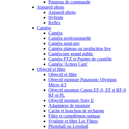
Panneau de commande
Appareil photo
Appareil photo
Hybride
Reflex
Caméra
Caméra
Caméra professionnelle
Caméra semi-pro
Caméra plateau ou production live
Caméscope grand public
Caméra PTZ et Pupitre de contrôle
Caméra 'Action Cam'
Objectif et filtre
Objectif et filtre
Objectif monture Panasonic Olympus
Micro 4/3
Objectif monture Canon EF-S, EF et RF-S
RF et PL
Objectif monture Sony E
Adaptateur de monture
Cache et bouchon de rechange
Filtre et complément optique
Système et filtre Lee Filters
Photoball ou Lensball