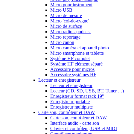
Micro pour instrument
Micro USB
Micro de mesure
Micro 'col-de-cygne'
Micro de surface
Micro radio - podcast
Micro reportage
Micro canon
Micro caméra et appareil photo
Micro smartphone et tablette
Système HF complet
Système HF élément séparé
Accessoire pour micros
Accessoire systèmes HF
Lecteur et enregistreur
Lecteur et enregistreur
Lecteur (CD, SD, USB, BT, Tuner,…)
Enregistreur format rack 19''
Enregistreur portable
Enregistreur multipiste
Carte son, contrôleur et DAW
Carte son, contrôleur et DAW
Interface audio - carte son
Clavier et contrôleur, USB et MIDI
Contrôleur monitoring