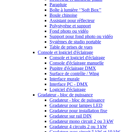
Parapluie
Boîte à lumière ‘’Soft Box’’
Boule chinoise
Assistant pour réflecteur
Polystyrène et support
Fond photo ou vidéo
Support pour fond photo ou vidéo
Systèmes de studio portable
Table de prises de vues
Console et logiciel d'éclairage
Console et logiciel d'éclairage
Console d'éclairage manuelle
Pupitre d'éclairage DMX
Surface de contrôle / Wing
Interface murale
Interface PC - DMX
Logiciel d'éclairage
Gradateur - bloc de puissance
Gradateur - bloc de puissance
Gradateur pour lampes LED
Gradateur pour installation fixe
Gradateur sur rail DIN
Gradateur mono circuit 2 ou 3 kW
Gradateur 4 circuits 2 ou 3 kW
Gradateur avec circuit 5 kW et 10 kW