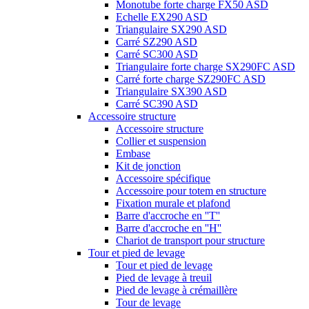
Monotube forte charge FX50 ASD
Echelle EX290 ASD
Triangulaire SX290 ASD
Carré SZ290 ASD
Carré SC300 ASD
Triangulaire forte charge SX290FC ASD
Carré forte charge SZ290FC ASD
Triangulaire SX390 ASD
Carré SC390 ASD
Accessoire structure
Accessoire structure
Collier et suspension
Embase
Kit de jonction
Accessoire spécifique
Accessoire pour totem en structure
Fixation murale et plafond
Barre d'accroche en ''T''
Barre d'accroche en ''H''
Chariot de transport pour structure
Tour et pied de levage
Tour et pied de levage
Pied de levage à treuil
Pied de levage à crémaillère
Tour de levage