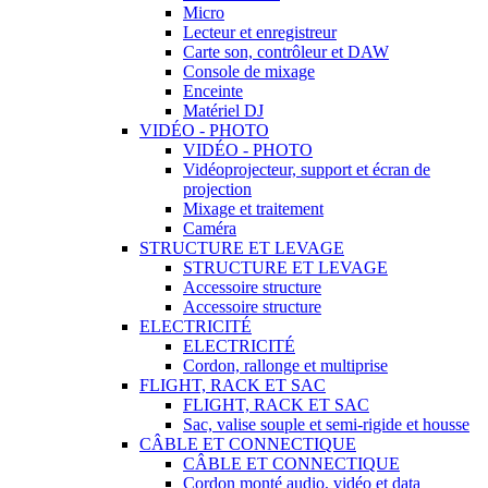
Micro
Lecteur et enregistreur
Carte son, contrôleur et DAW
Console de mixage
Enceinte
Matériel DJ
VIDÉO - PHOTO
VIDÉO - PHOTO
Vidéoprojecteur, support et écran de
projection
Mixage et traitement
Caméra
STRUCTURE ET LEVAGE
STRUCTURE ET LEVAGE
Accessoire structure
Accessoire structure
ELECTRICITÉ
ELECTRICITÉ
Cordon, rallonge et multiprise
FLIGHT, RACK ET SAC
FLIGHT, RACK ET SAC
Sac, valise souple et semi-rigide et housse
CÂBLE ET CONNECTIQUE
CÂBLE ET CONNECTIQUE
Cordon monté audio, vidéo et data