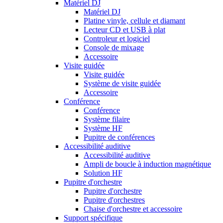
Matériel DJ
Matériel DJ
Platine vinyle, cellule et diamant
Lecteur CD et USB à plat
Controleur et logiciel
Console de mixage
Accessoire
Visite guidée
Visite guidée
Système de visite guidée
Accessoire
Conférence
Conférence
Système filaire
Système HF
Pupitre de conférences
Accessibilité auditive
Accessibilité auditive
Ampli de boucle à induction magnétique
Solution HF
Pupitre d'orchestre
Pupitre d'orchestre
Pupitre d'orchestres
Chaise d'orchestre et accessoire
Support spécifique