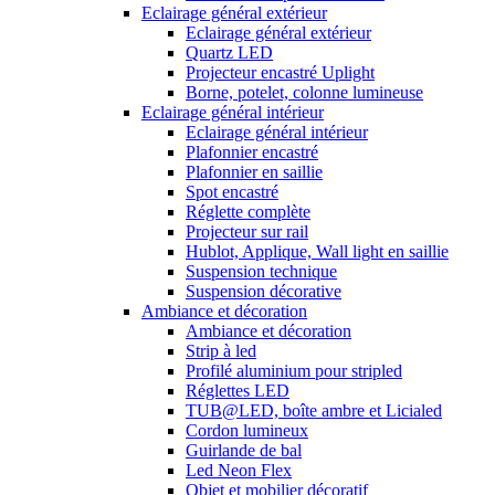
Eclairage général extérieur
Eclairage général extérieur
Quartz LED
Projecteur encastré Uplight
Borne, potelet, colonne lumineuse
Eclairage général intérieur
Eclairage général intérieur
Plafonnier encastré
Plafonnier en saillie
Spot encastré
Réglette complète
Projecteur sur rail
Hublot, Applique, Wall light en saillie
Suspension technique
Suspension décorative
Ambiance et décoration
Ambiance et décoration
Strip à led
Profilé aluminium pour stripled
Réglettes LED
TUB@LED, boîte ambre et Licialed
Cordon lumineux
Guirlande de bal
Led Neon Flex
Objet et mobilier décoratif