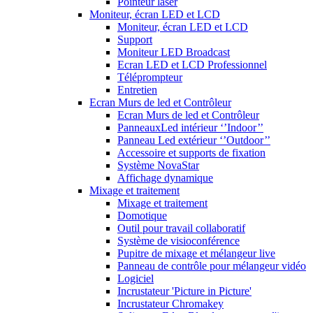
Pointeur laser
Moniteur, écran LED et LCD
Moniteur, écran LED et LCD
Support
Moniteur LED Broadcast
Ecran LED et LCD Professionnel
Téléprompteur
Entretien
Ecran Murs de led et Contrôleur
Ecran Murs de led et Contrôleur
PanneauxLed intérieur ‘’Indoor’’
Panneau Led extérieur ‘’Outdoor’’
Accessoire et supports de fixation
Système NovaStar
Affichage dynamique
Mixage et traitement
Mixage et traitement
Domotique
Outil pour travail collaboratif
Système de visioconférence
Pupitre de mixage et mélangeur live
Panneau de contrôle pour mélangeur vidéo
Logiciel
Incrustateur 'Picture in Picture'
Incrustateur Chromakey