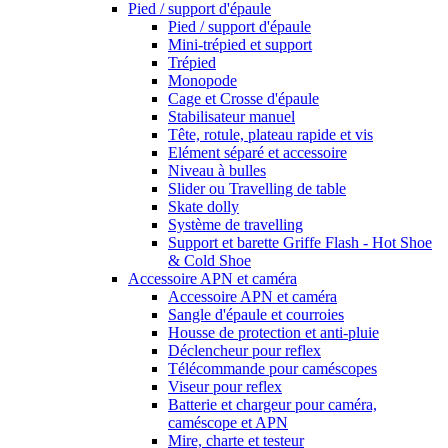
Pied / support d'épaule
Pied / support d'épaule
Mini-trépied et support
Trépied
Monopode
Cage et Crosse d'épaule
Stabilisateur manuel
Tête, rotule, plateau rapide et vis
Elément séparé et accessoire
Niveau à bulles
Slider ou Travelling de table
Skate dolly
Système de travelling
Support et barette Griffe Flash - Hot Shoe
& Cold Shoe
Accessoire APN et caméra
Accessoire APN et caméra
Sangle d'épaule et courroies
Housse de protection et anti-pluie
Déclencheur pour reflex
Télécommande pour caméscopes
Viseur pour reflex
Batterie et chargeur pour caméra,
caméscope et APN
Mire, charte et testeur