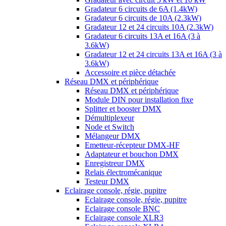
Gradateur 6 circuits de 6A (1.4kW)
Gradateur 6 circuits de 10A (2.3kW)
Gradateur 12 et 24 circuits 10A (2.3kW)
Gradateur 6 circuits 13A et 16A (3 à
3.6kW)
Gradateur 12 et 24 circuits 13A et 16A (3 à
3.6kW)
Accessoire et pièce détachée
Réseau DMX et périphérique
Réseau DMX et périphérique
Module DIN pour installation fixe
Splitter et booster DMX
Démultiplexeur
Node et Switch
Mélangeur DMX
Emetteur-récepteur DMX-HF
Adaptateur et bouchon DMX
Enregistreur DMX
Relais électromécanique
Testeur DMX
Eclairage console, régie, pupitre
Eclairage console, régie, pupitre
Eclairage console BNC
Eclairage console XLR3