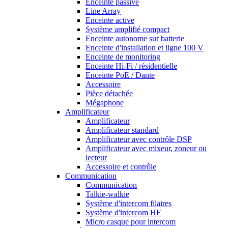
Enceinte passive
Line Array
Enceinte active
Système amplifié compact
Enceinte autonome sur batterie
Enceinte d'installation et ligne 100 V
Enceinte de monitoring
Enceinte Hi-Fi / résidentielle
Enceinte PoE / Dante
Accessoire
Pièce détachée
Mégaphone
Amplificateur
Amplificateur
Amplificateur standard
Amplificateur avec contrôle DSP
Amplificateur avec mixeur, zoneur ou
lecteur
Accessoire et contrôle
Communication
Communication
Talkie-walkie
Système d'intercom filaires
Système d'intercom HF
Micro casque pour intercom