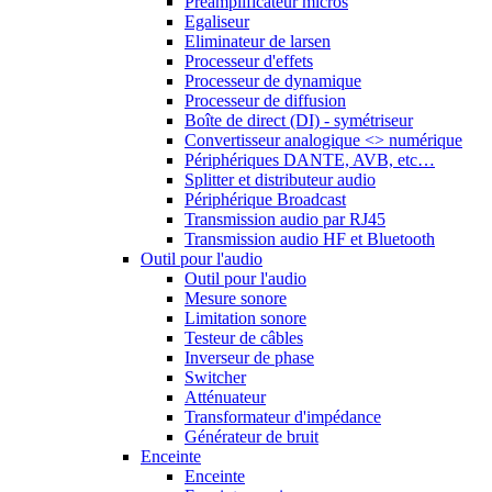
Préamplificateur micros
Egaliseur
Eliminateur de larsen
Processeur d'effets
Processeur de dynamique
Processeur de diffusion
Boîte de direct (DI) - symétriseur
Convertisseur analogique <> numérique
Périphériques DANTE, AVB, etc…
Splitter et distributeur audio
Périphérique Broadcast
Transmission audio par RJ45
Transmission audio HF et Bluetooth
Outil pour l'audio
Outil pour l'audio
Mesure sonore
Limitation sonore
Testeur de câbles
Inverseur de phase
Switcher
Atténuateur
Transformateur d'impédance
Générateur de bruit
Enceinte
Enceinte