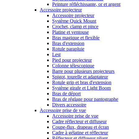
Peinture réfléchissante, or et argent
Accessoire projecteur
Accessoire projecteur
Système Quick Mount
Crochet, clamp et pince
Platine et ventouse
Bras magique et flexible
Bras d'extension
Rotule parapluie
Lest
Pied pour projecteur
Colonne télescopique
Barre pour plusieurs projecteurs
Spigot, tourelle et adaptateur
Rotule grip et bras d'extension
Système girafe et Light Boom
Bras de déport
Bras de réglage pour pantographe
Divers accessoire
Accessoire prise de vue
Accessoire prise de vue
Cadre réflecteur et diffuseur
Coupe-flux, drapeau et écran
Cadre à gélatine et réflecteur
Réflecteur et diffuseur pliant