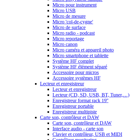
Micro pour instrument
Micro USB
Micro de mesure
Micro 'col-de-cygne'
Micro de surface
Micro radio - podcast
Micro reportage
Micro canon
Micro caméra et appareil photo
Micro smartphone et tablette
Système HF complet
Système HF élément séparé
Accessoire pour micros
Accessoire systèmes HF
Lecteur et enregistreur
Lecteur et enregistreur
Lecteur (CD, SD, USB, BT, Tuner,…)
Enregistreur format rack 19''
Enregistreur portable
Enregistreur multipiste
Carte son, contrôleur et DAW
Carte son, contrôleur et DAW
Interface audio - carte son
Clavier et contrôleur, USB et MIDI
Contrôleur monitoring