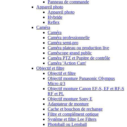
Panneau de commande
Appareil photo
Appareil photo
Hybride
Reflex
Caméra
Caméra
Caméra professionnelle
Caméra semi-pro
Caméra plateau ou production live
Caméscope grand public
Caméra PTZ et Pupitre de contrôle
Caméra 'Action Cam'
Objectif et filtre
Objectif et filtre
Objectif monture Panasonic Olympus
Micro 4/3
Objectif monture Canon EF-S, EF et RF-S
RF et PL
Objectif monture Sony E
Adaptateur de monture
Cache et bouchon de rechange
Filtre et complément optique
Système et filtre Lee Filters
Photoball ou Lensball