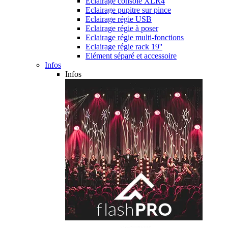
Eclairage console XLR4
Eclairage pupitre sur pince
Eclairage régie USB
Eclairage régie à poser
Eclairage régie multi-fonctions
Eclairage régie rack 19''
Elément séparé et accessoire
Infos
Infos