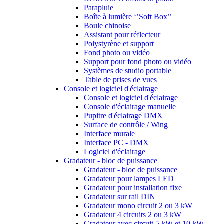
Parapluie
Boîte à lumière ‘’Soft Box’’
Boule chinoise
Assistant pour réflecteur
Polystyrène et support
Fond photo ou vidéo
Support pour fond photo ou vidéo
Systèmes de studio portable
Table de prises de vues
Console et logiciel d'éclairage
Console et logiciel d'éclairage
Console d'éclairage manuelle
Pupitre d'éclairage DMX
Surface de contrôle / Wing
Interface murale
Interface PC - DMX
Logiciel d'éclairage
Gradateur - bloc de puissance
Gradateur - bloc de puissance
Gradateur pour lampes LED
Gradateur pour installation fixe
Gradateur sur rail DIN
Gradateur mono circuit 2 ou 3 kW
Gradateur 4 circuits 2 ou 3 kW
Gradateur avec circuit 5 kW et 10 kW