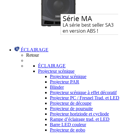
ÉCLAIRAGE
Retour
ÉCLAIRAGE
Projecteur scénique
Projecteur scénique
Projecteur PAR
Blinder
Projecteur scénique à effet décoratif
Projecteur PC / Fresnel Trad. et LED
Projecteur de découpe
Projecteur de poursuite
Projecteur horiziode et cycliode
Rampe d’éclairage trad. et LED
Barre LED couleur
Projecteur de gobo