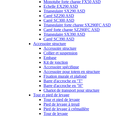
Monotube forte charge FX50 ASD
Echelle EX290 ASD
Triangulaire SX290 ASD
Carré SZ290 ASD
Carré SC300 ASD
Triangulaire forte charge SX290FC ASD
Carré forte charge SZ290FC ASD
Triangulaire SX390 ASD
Carré SC390 ASD
Accessoire structure
Accessoire structure
Collier et suspension
Embase
Kit de jonction
Accessoire spécifique
Accessoire pour totem en structure
Fixation murale et plafond
Barre d'accroche en ''T''
Barre d'accroche en ''H''
Chariot de transport pour structure
Tour et pied de levage
Tour et pied de levage
Pied de levage à treuil
Pied de levage à crémaillère
Tour de levage