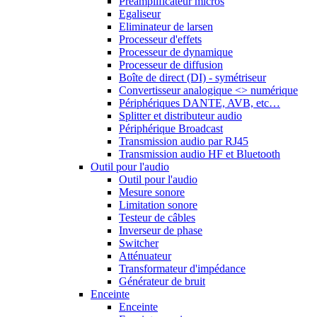
Préamplificateur micros
Egaliseur
Eliminateur de larsen
Processeur d'effets
Processeur de dynamique
Processeur de diffusion
Boîte de direct (DI) - symétriseur
Convertisseur analogique <> numérique
Périphériques DANTE, AVB, etc…
Splitter et distributeur audio
Périphérique Broadcast
Transmission audio par RJ45
Transmission audio HF et Bluetooth
Outil pour l'audio
Outil pour l'audio
Mesure sonore
Limitation sonore
Testeur de câbles
Inverseur de phase
Switcher
Atténuateur
Transformateur d'impédance
Générateur de bruit
Enceinte
Enceinte