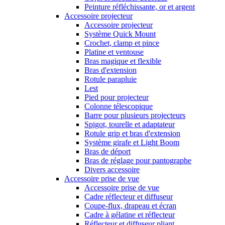
Peinture réfléchissante, or et argent
Accessoire projecteur
Accessoire projecteur
Système Quick Mount
Crochet, clamp et pince
Platine et ventouse
Bras magique et flexible
Bras d'extension
Rotule parapluie
Lest
Pied pour projecteur
Colonne télescopique
Barre pour plusieurs projecteurs
Spigot, tourelle et adaptateur
Rotule grip et bras d'extension
Système girafe et Light Boom
Bras de déport
Bras de réglage pour pantographe
Divers accessoire
Accessoire prise de vue
Accessoire prise de vue
Cadre réflecteur et diffuseur
Coupe-flux, drapeau et écran
Cadre à gélatine et réflecteur
Réflecteur et diffuseur pliant