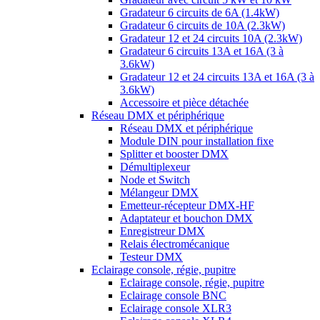
Gradateur 6 circuits de 6A (1.4kW)
Gradateur 6 circuits de 10A (2.3kW)
Gradateur 12 et 24 circuits 10A (2.3kW)
Gradateur 6 circuits 13A et 16A (3 à
3.6kW)
Gradateur 12 et 24 circuits 13A et 16A (3 à
3.6kW)
Accessoire et pièce détachée
Réseau DMX et périphérique
Réseau DMX et périphérique
Module DIN pour installation fixe
Splitter et booster DMX
Démultiplexeur
Node et Switch
Mélangeur DMX
Emetteur-récepteur DMX-HF
Adaptateur et bouchon DMX
Enregistreur DMX
Relais électromécanique
Testeur DMX
Eclairage console, régie, pupitre
Eclairage console, régie, pupitre
Eclairage console BNC
Eclairage console XLR3