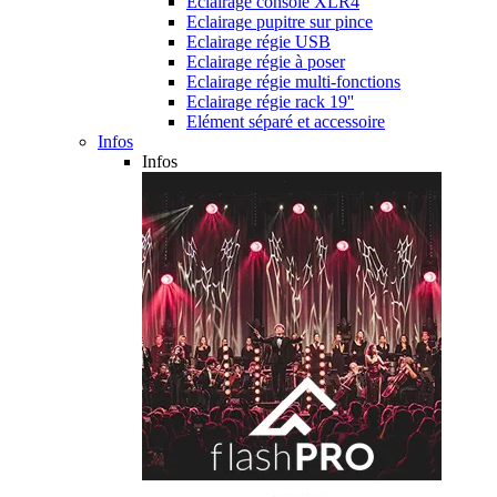
Eclairage console XLR4
Eclairage pupitre sur pince
Eclairage régie USB
Eclairage régie à poser
Eclairage régie multi-fonctions
Eclairage régie rack 19''
Elément séparé et accessoire
Infos
Infos