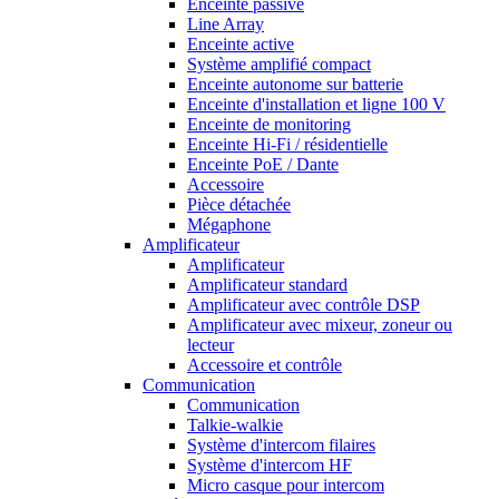
Enceinte passive
Line Array
Enceinte active
Système amplifié compact
Enceinte autonome sur batterie
Enceinte d'installation et ligne 100 V
Enceinte de monitoring
Enceinte Hi-Fi / résidentielle
Enceinte PoE / Dante
Accessoire
Pièce détachée
Mégaphone
Amplificateur
Amplificateur
Amplificateur standard
Amplificateur avec contrôle DSP
Amplificateur avec mixeur, zoneur ou
lecteur
Accessoire et contrôle
Communication
Communication
Talkie-walkie
Système d'intercom filaires
Système d'intercom HF
Micro casque pour intercom