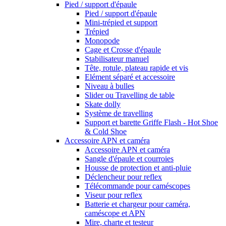
Pied / support d'épaule
Pied / support d'épaule
Mini-trépied et support
Trépied
Monopode
Cage et Crosse d'épaule
Stabilisateur manuel
Tête, rotule, plateau rapide et vis
Elément séparé et accessoire
Niveau à bulles
Slider ou Travelling de table
Skate dolly
Système de travelling
Support et barette Griffe Flash - Hot Shoe
& Cold Shoe
Accessoire APN et caméra
Accessoire APN et caméra
Sangle d'épaule et courroies
Housse de protection et anti-pluie
Déclencheur pour reflex
Télécommande pour caméscopes
Viseur pour reflex
Batterie et chargeur pour caméra,
caméscope et APN
Mire, charte et testeur