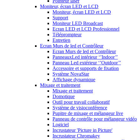
Pointeur laser
Moniteur, écran LED et LCD
Moniteur, écran LED et LCD
Support
Moniteur LED Broadcast
Ecran LED et LCD Professionnel
Téléprompteur
Entretien
Ecran Murs de led et Contrôleur
Ecran Murs de led et Contrôleur
PanneauxLed intérieur ‘’Indoor’’
Panneau Led extérieur ‘’Outdoor’’
Accessoire et supports de fixation
Système NovaStar
Affichage dynamique
Mixage et traitement
Mixage et traitement
Domotique
Outil pour travail collaboratif
Système de visioconférence
Pupitre de mixage et mélangeur live
Panneau de contrôle pour mélangeur vidéo
Logiciel
Incrustateur 'Picture in Picture'
Incrustateur Chromakey