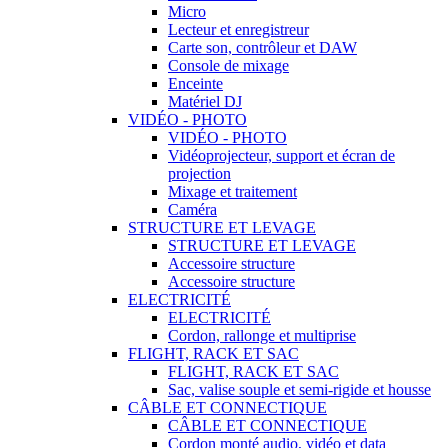
Micro
Lecteur et enregistreur
Carte son, contrôleur et DAW
Console de mixage
Enceinte
Matériel DJ
VIDÉO - PHOTO
VIDÉO - PHOTO
Vidéoprojecteur, support et écran de
projection
Mixage et traitement
Caméra
STRUCTURE ET LEVAGE
STRUCTURE ET LEVAGE
Accessoire structure
Accessoire structure
ELECTRICITÉ
ELECTRICITÉ
Cordon, rallonge et multiprise
FLIGHT, RACK ET SAC
FLIGHT, RACK ET SAC
Sac, valise souple et semi-rigide et housse
CÂBLE ET CONNECTIQUE
CÂBLE ET CONNECTIQUE
Cordon monté audio, vidéo et data