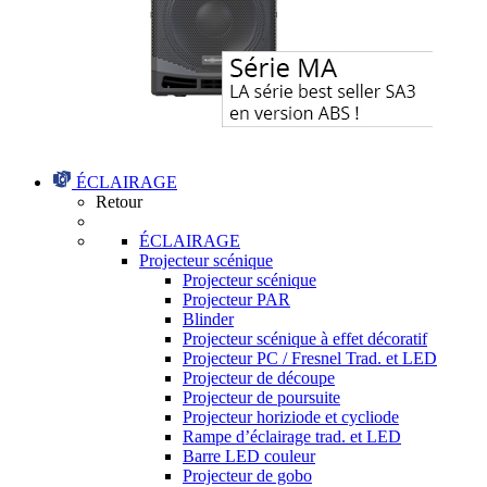
ÉCLAIRAGE
Retour
ÉCLAIRAGE
Projecteur scénique
Projecteur scénique
Projecteur PAR
Blinder
Projecteur scénique à effet décoratif
Projecteur PC / Fresnel Trad. et LED
Projecteur de découpe
Projecteur de poursuite
Projecteur horiziode et cycliode
Rampe d’éclairage trad. et LED
Barre LED couleur
Projecteur de gobo