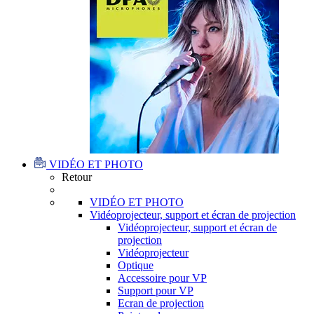
VIDÉO ET PHOTO
Retour
VIDÉO ET PHOTO
Vidéoprojecteur, support et écran de projection
Vidéoprojecteur, support et écran de
projection
Vidéoprojecteur
Optique
Accessoire pour VP
Support pour VP
Ecran de projection