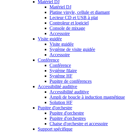
Matériel DJ
Matériel DJ
Platine vinyle, cellule et diamant
Lecteur CD et USB à plat
Controleur et logiciel
Console de mixage
Accessoire
Visite guidée
Visite guidée
Système de visite guidée
Accessoire
Conférence
Conférence
Système filaire
Système HF
Pupitre de conférences
Accessibilité auditive
Accessibilité auditive
Ampli de boucle à induction magnétique
Solution HF
Pupitre d'orchestre
Pupitre d'orchestre
Pupitre d'orchestres
Chaise d'orchestre et accessoire
Support spécifique