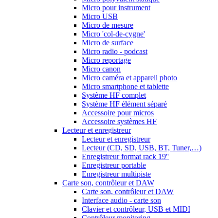
Micro pour instrument
Micro USB
Micro de mesure
Micro 'col-de-cygne'
Micro de surface
Micro radio - podcast
Micro reportage
Micro canon
Micro caméra et appareil photo
Micro smartphone et tablette
Système HF complet
Système HF élément séparé
Accessoire pour micros
Accessoire systèmes HF
Lecteur et enregistreur
Lecteur et enregistreur
Lecteur (CD, SD, USB, BT, Tuner,…)
Enregistreur format rack 19''
Enregistreur portable
Enregistreur multipiste
Carte son, contrôleur et DAW
Carte son, contrôleur et DAW
Interface audio - carte son
Clavier et contrôleur, USB et MIDI
Contrôleur monitoring