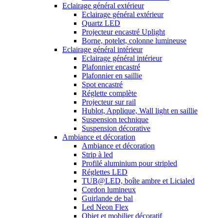
Eclairage général extérieur
Eclairage général extérieur
Quartz LED
Projecteur encastré Uplight
Borne, potelet, colonne lumineuse
Eclairage général intérieur
Eclairage général intérieur
Plafonnier encastré
Plafonnier en saillie
Spot encastré
Réglette complète
Projecteur sur rail
Hublot, Applique, Wall light en saillie
Suspension technique
Suspension décorative
Ambiance et décoration
Ambiance et décoration
Strip à led
Profilé aluminium pour stripled
Réglettes LED
TUB@LED, boîte ambre et Licialed
Cordon lumineux
Guirlande de bal
Led Neon Flex
Objet et mobilier décoratif