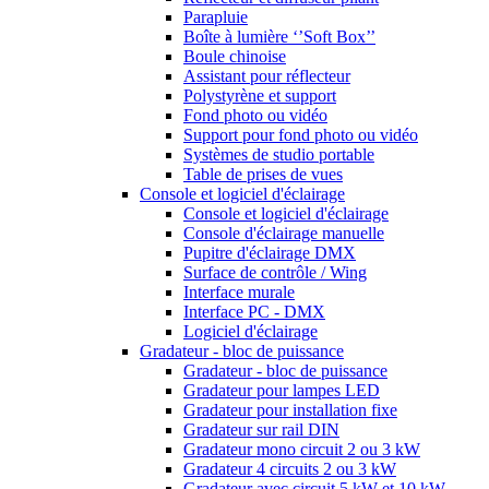
Parapluie
Boîte à lumière ‘’Soft Box’’
Boule chinoise
Assistant pour réflecteur
Polystyrène et support
Fond photo ou vidéo
Support pour fond photo ou vidéo
Systèmes de studio portable
Table de prises de vues
Console et logiciel d'éclairage
Console et logiciel d'éclairage
Console d'éclairage manuelle
Pupitre d'éclairage DMX
Surface de contrôle / Wing
Interface murale
Interface PC - DMX
Logiciel d'éclairage
Gradateur - bloc de puissance
Gradateur - bloc de puissance
Gradateur pour lampes LED
Gradateur pour installation fixe
Gradateur sur rail DIN
Gradateur mono circuit 2 ou 3 kW
Gradateur 4 circuits 2 ou 3 kW
Gradateur avec circuit 5 kW et 10 kW