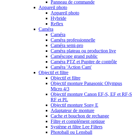
Panneau de commande
Appareil photo
Appareil photo
Hybride
Reflex
Caméra
Caméra
Caméra professionnelle
Caméra semi-pro
Caméra plateau ou production live
Caméscope grand public
Caméra PTZ et Pupitre de contrôle
Caméra 'Action Cam'
Objectif et filtre
Objectif et filtre
Objectif monture Panasonic Olympus
Micro 4/3
Objectif monture Canon EF-S, EF et RF-S
RF et PL
Objectif monture Sony E
Adaptateur de monture
Cache et bouchon de rechange
Filtre et complément optique
Système et filtre Lee Filters
Photoball ou Lensball