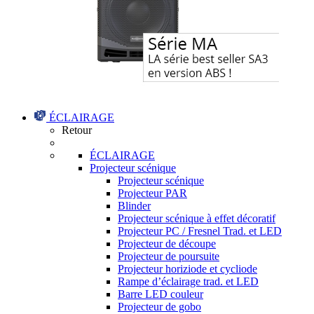
ÉCLAIRAGE
Retour
ÉCLAIRAGE
Projecteur scénique
Projecteur scénique
Projecteur PAR
Blinder
Projecteur scénique à effet décoratif
Projecteur PC / Fresnel Trad. et LED
Projecteur de découpe
Projecteur de poursuite
Projecteur horiziode et cycliode
Rampe d’éclairage trad. et LED
Barre LED couleur
Projecteur de gobo