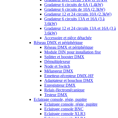
Gradateur 6 circuits de 6A (1.4kW)
Gradateur 6 circuits de 10A (2.3kW)
Gradateur 12 et 24 circuits 10A (2.3kW)
Gradateur 6 circuits 13A et 16A (3 à
3.6kW)
Gradateur 12 et 24 circuits 13A et 16A (3 à
3.6kW)
Accessoire et pièce détachée
Réseau DMX et périphérique
Réseau DMX et périphérique
Module DIN pour installation fixe
Splitter et booster DMX
Démultiplexeur
Node et Switch
Mélangeur DMX
Emetteur-récepteur DMX-HF
Adaptateur et bouchon DMX
Enregistreur DMX
Relais électromécanique
Testeur DMX
Eclairage console, régie, pupitre
Eclairage console, régie, pupitre
Eclairage console BNC
Eclairage console XLR3