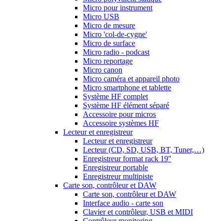
Micro pour instrument
Micro USB
Micro de mesure
Micro 'col-de-cygne'
Micro de surface
Micro radio - podcast
Micro reportage
Micro canon
Micro caméra et appareil photo
Micro smartphone et tablette
Système HF complet
Système HF élément séparé
Accessoire pour micros
Accessoire systèmes HF
Lecteur et enregistreur
Lecteur et enregistreur
Lecteur (CD, SD, USB, BT, Tuner,…)
Enregistreur format rack 19''
Enregistreur portable
Enregistreur multipiste
Carte son, contrôleur et DAW
Carte son, contrôleur et DAW
Interface audio - carte son
Clavier et contrôleur, USB et MIDI
Contrôleur monitoring