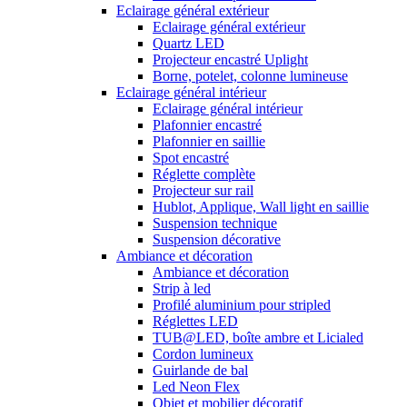
Eclairage général extérieur
Eclairage général extérieur
Quartz LED
Projecteur encastré Uplight
Borne, potelet, colonne lumineuse
Eclairage général intérieur
Eclairage général intérieur
Plafonnier encastré
Plafonnier en saillie
Spot encastré
Réglette complète
Projecteur sur rail
Hublot, Applique, Wall light en saillie
Suspension technique
Suspension décorative
Ambiance et décoration
Ambiance et décoration
Strip à led
Profilé aluminium pour stripled
Réglettes LED
TUB@LED, boîte ambre et Licialed
Cordon lumineux
Guirlande de bal
Led Neon Flex
Objet et mobilier décoratif