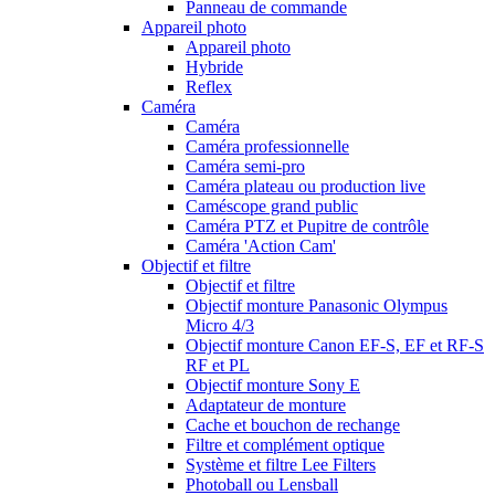
Panneau de commande
Appareil photo
Appareil photo
Hybride
Reflex
Caméra
Caméra
Caméra professionnelle
Caméra semi-pro
Caméra plateau ou production live
Caméscope grand public
Caméra PTZ et Pupitre de contrôle
Caméra 'Action Cam'
Objectif et filtre
Objectif et filtre
Objectif monture Panasonic Olympus
Micro 4/3
Objectif monture Canon EF-S, EF et RF-S
RF et PL
Objectif monture Sony E
Adaptateur de monture
Cache et bouchon de rechange
Filtre et complément optique
Système et filtre Lee Filters
Photoball ou Lensball