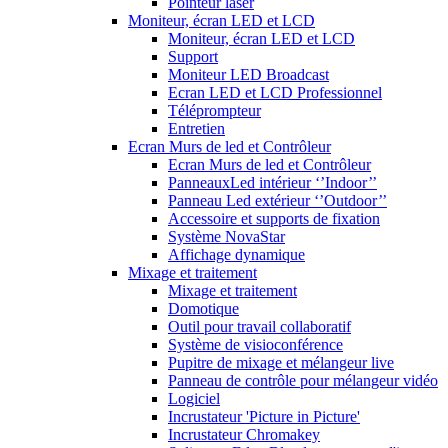
Pointeur laser
Moniteur, écran LED et LCD
Moniteur, écran LED et LCD
Support
Moniteur LED Broadcast
Ecran LED et LCD Professionnel
Téléprompteur
Entretien
Ecran Murs de led et Contrôleur
Ecran Murs de led et Contrôleur
PanneauxLed intérieur ‘’Indoor’’
Panneau Led extérieur ‘’Outdoor’’
Accessoire et supports de fixation
Système NovaStar
Affichage dynamique
Mixage et traitement
Mixage et traitement
Domotique
Outil pour travail collaboratif
Système de visioconférence
Pupitre de mixage et mélangeur live
Panneau de contrôle pour mélangeur vidéo
Logiciel
Incrustateur 'Picture in Picture'
Incrustateur Chromakey