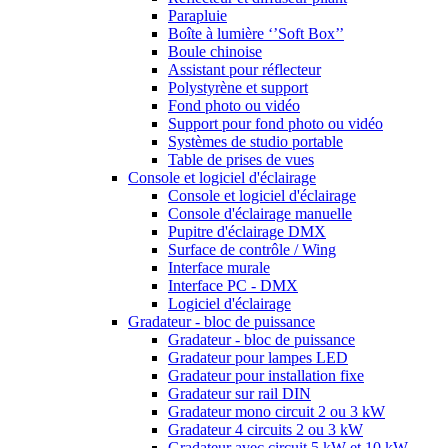
Parapluie
Boîte à lumière ‘’Soft Box’’
Boule chinoise
Assistant pour réflecteur
Polystyrène et support
Fond photo ou vidéo
Support pour fond photo ou vidéo
Systèmes de studio portable
Table de prises de vues
Console et logiciel d'éclairage
Console et logiciel d'éclairage
Console d'éclairage manuelle
Pupitre d'éclairage DMX
Surface de contrôle / Wing
Interface murale
Interface PC - DMX
Logiciel d'éclairage
Gradateur - bloc de puissance
Gradateur - bloc de puissance
Gradateur pour lampes LED
Gradateur pour installation fixe
Gradateur sur rail DIN
Gradateur mono circuit 2 ou 3 kW
Gradateur 4 circuits 2 ou 3 kW
Gradateur avec circuit 5 kW et 10 kW