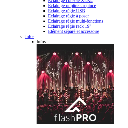
Eclairage console XLR4
Eclairage pupitre sur pince
Eclairage régie USB
Eclairage régie à poser
Eclairage régie multi-fonctions
Eclairage régie rack 19''
Elément séparé et accessoire
Infos
Infos