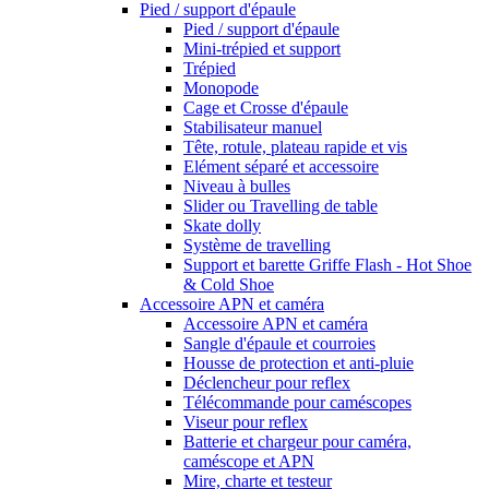
Pied / support d'épaule
Pied / support d'épaule
Mini-trépied et support
Trépied
Monopode
Cage et Crosse d'épaule
Stabilisateur manuel
Tête, rotule, plateau rapide et vis
Elément séparé et accessoire
Niveau à bulles
Slider ou Travelling de table
Skate dolly
Système de travelling
Support et barette Griffe Flash - Hot Shoe
& Cold Shoe
Accessoire APN et caméra
Accessoire APN et caméra
Sangle d'épaule et courroies
Housse de protection et anti-pluie
Déclencheur pour reflex
Télécommande pour caméscopes
Viseur pour reflex
Batterie et chargeur pour caméra,
caméscope et APN
Mire, charte et testeur