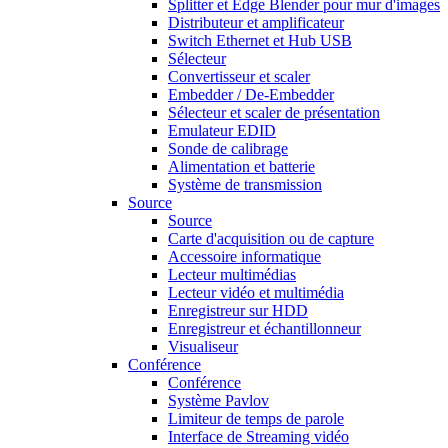
Splitter et Edge Blender pour mur d'images
Distributeur et amplificateur
Switch Ethernet et Hub USB
Sélecteur
Convertisseur et scaler
Embedder / De-Embedder
Sélecteur et scaler de présentation
Emulateur EDID
Sonde de calibrage
Alimentation et batterie
Système de transmission
Source
Source
Carte d'acquisition ou de capture
Accessoire informatique
Lecteur multimédias
Lecteur vidéo et multimédia
Enregistreur sur HDD
Enregistreur et échantillonneur
Visualiseur
Conférence
Conférence
Système Pavlov
Limiteur de temps de parole
Interface de Streaming vidéo