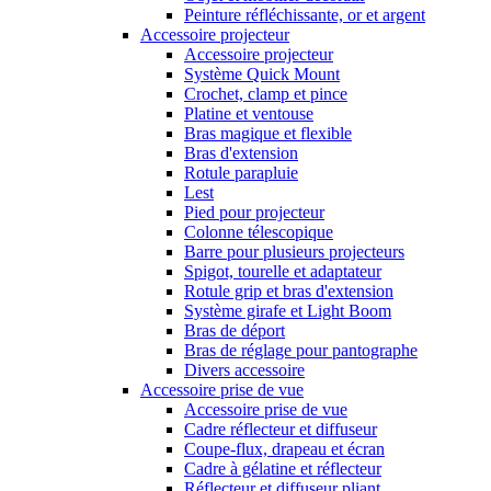
Peinture réfléchissante, or et argent
Accessoire projecteur
Accessoire projecteur
Système Quick Mount
Crochet, clamp et pince
Platine et ventouse
Bras magique et flexible
Bras d'extension
Rotule parapluie
Lest
Pied pour projecteur
Colonne télescopique
Barre pour plusieurs projecteurs
Spigot, tourelle et adaptateur
Rotule grip et bras d'extension
Système girafe et Light Boom
Bras de déport
Bras de réglage pour pantographe
Divers accessoire
Accessoire prise de vue
Accessoire prise de vue
Cadre réflecteur et diffuseur
Coupe-flux, drapeau et écran
Cadre à gélatine et réflecteur
Réflecteur et diffuseur pliant