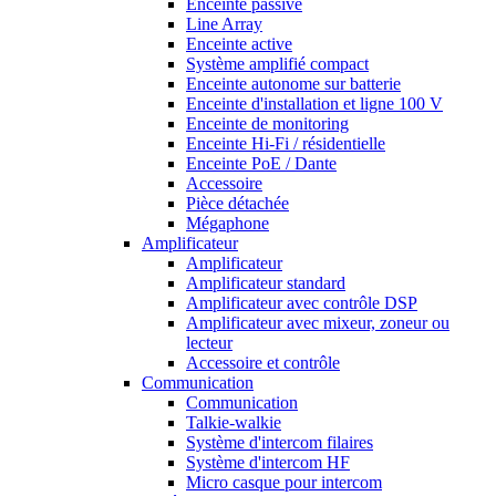
Enceinte passive
Line Array
Enceinte active
Système amplifié compact
Enceinte autonome sur batterie
Enceinte d'installation et ligne 100 V
Enceinte de monitoring
Enceinte Hi-Fi / résidentielle
Enceinte PoE / Dante
Accessoire
Pièce détachée
Mégaphone
Amplificateur
Amplificateur
Amplificateur standard
Amplificateur avec contrôle DSP
Amplificateur avec mixeur, zoneur ou
lecteur
Accessoire et contrôle
Communication
Communication
Talkie-walkie
Système d'intercom filaires
Système d'intercom HF
Micro casque pour intercom