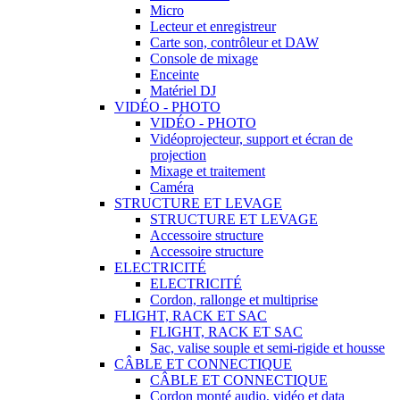
Micro
Lecteur et enregistreur
Carte son, contrôleur et DAW
Console de mixage
Enceinte
Matériel DJ
VIDÉO - PHOTO
VIDÉO - PHOTO
Vidéoprojecteur, support et écran de
projection
Mixage et traitement
Caméra
STRUCTURE ET LEVAGE
STRUCTURE ET LEVAGE
Accessoire structure
Accessoire structure
ELECTRICITÉ
ELECTRICITÉ
Cordon, rallonge et multiprise
FLIGHT, RACK ET SAC
FLIGHT, RACK ET SAC
Sac, valise souple et semi-rigide et housse
CÂBLE ET CONNECTIQUE
CÂBLE ET CONNECTIQUE
Cordon monté audio, vidéo et data