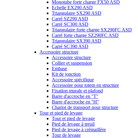
Monotube forte charge FX50 ASD
Echelle EX290 ASD
Triangulaire SX290 ASD
Carré SZ290 ASD
Carré SC300 ASD
Triangulaire forte charge SX290FC ASD
Carré forte charge SZ290FC ASD
Triangulaire SX390 ASD
Carré SC390 ASD
Accessoire structure
Accessoire structure
Collier et suspension
Embase
Kit de jonction
Accessoire spécifique
Accessoire pour totem en structure
Fixation murale et plafond
Barre d'accroche en ''T''
Barre d'accroche en ''H''
Chariot de transport pour structure
Tour et pied de levage
Tour et pied de levage
Pied de levage à treuil
Pied de levage à crémaillère
Tour de levage