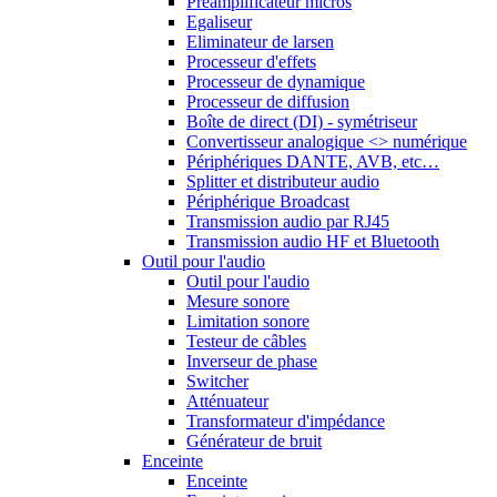
Préamplificateur micros
Egaliseur
Eliminateur de larsen
Processeur d'effets
Processeur de dynamique
Processeur de diffusion
Boîte de direct (DI) - symétriseur
Convertisseur analogique <> numérique
Périphériques DANTE, AVB, etc…
Splitter et distributeur audio
Périphérique Broadcast
Transmission audio par RJ45
Transmission audio HF et Bluetooth
Outil pour l'audio
Outil pour l'audio
Mesure sonore
Limitation sonore
Testeur de câbles
Inverseur de phase
Switcher
Atténuateur
Transformateur d'impédance
Générateur de bruit
Enceinte
Enceinte