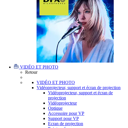
VIDÉO ET PHOTO
Retour
VIDÉO ET PHOTO
Vidéoprojecteur, support et écran de projection
Vidéoprojecteur, support et écran de
projection
Vidéoprojecteur
Optique
Accessoire pour VP
Support pour VP
Ecran de projection