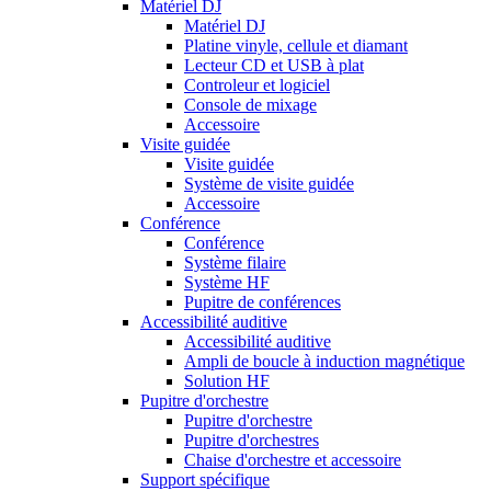
Matériel DJ
Matériel DJ
Platine vinyle, cellule et diamant
Lecteur CD et USB à plat
Controleur et logiciel
Console de mixage
Accessoire
Visite guidée
Visite guidée
Système de visite guidée
Accessoire
Conférence
Conférence
Système filaire
Système HF
Pupitre de conférences
Accessibilité auditive
Accessibilité auditive
Ampli de boucle à induction magnétique
Solution HF
Pupitre d'orchestre
Pupitre d'orchestre
Pupitre d'orchestres
Chaise d'orchestre et accessoire
Support spécifique