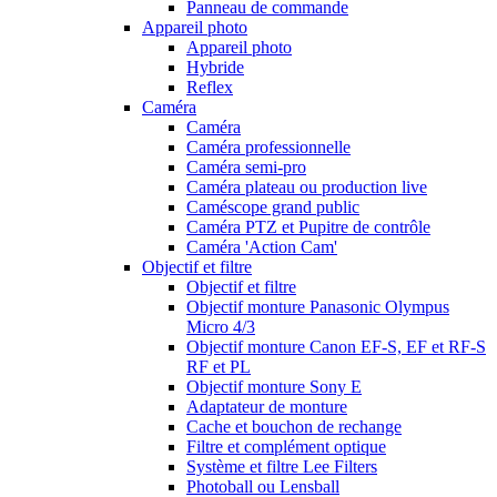
Panneau de commande
Appareil photo
Appareil photo
Hybride
Reflex
Caméra
Caméra
Caméra professionnelle
Caméra semi-pro
Caméra plateau ou production live
Caméscope grand public
Caméra PTZ et Pupitre de contrôle
Caméra 'Action Cam'
Objectif et filtre
Objectif et filtre
Objectif monture Panasonic Olympus
Micro 4/3
Objectif monture Canon EF-S, EF et RF-S
RF et PL
Objectif monture Sony E
Adaptateur de monture
Cache et bouchon de rechange
Filtre et complément optique
Système et filtre Lee Filters
Photoball ou Lensball