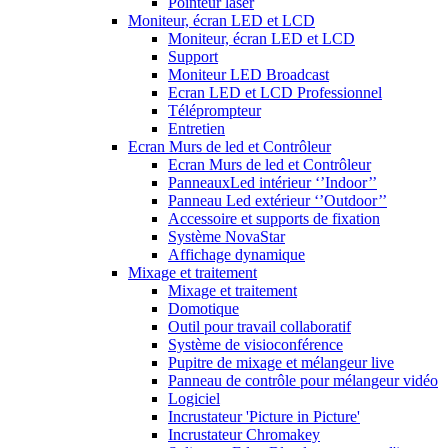
Pointeur laser
Moniteur, écran LED et LCD
Moniteur, écran LED et LCD
Support
Moniteur LED Broadcast
Ecran LED et LCD Professionnel
Téléprompteur
Entretien
Ecran Murs de led et Contrôleur
Ecran Murs de led et Contrôleur
PanneauxLed intérieur ‘’Indoor’’
Panneau Led extérieur ‘’Outdoor’’
Accessoire et supports de fixation
Système NovaStar
Affichage dynamique
Mixage et traitement
Mixage et traitement
Domotique
Outil pour travail collaboratif
Système de visioconférence
Pupitre de mixage et mélangeur live
Panneau de contrôle pour mélangeur vidéo
Logiciel
Incrustateur 'Picture in Picture'
Incrustateur Chromakey