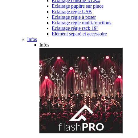
Eclairage console XLR4
Eclairage pupitre sur pince
Eclairage régie USB
Eclairage régie à poser
Eclairage régie multi-fonctions
Eclairage régie rack 19''
Elément séparé et accessoire
Infos
Infos