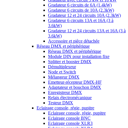
Gradateur 6 circuits de 6A (1.4kW)
Gradateur 6 circuits de 10A (2.3kW)
Gradateur 12 et 24 circuits 10A (2.3kW)
Gradateur 6 circuits 13A et 16A (3 à
3.6kW)
Gradateur 12 et 24 circuits 13A et 16A (3 à
3.6kW)
Accessoire et pièce détachée
Réseau DMX et périphérique
Réseau DMX et périphérique
Module DIN pour installation fixe
Splitter et booster DMX
Démultiplexeur
Node et Switch
Mélangeur DMX
Emetteur-récepteur DMX-HF
Adaptateur et bouchon DMX
Enregistreur DMX
Relais électromécanique
Testeur DMX
Eclairage console, régie, pupitre
Eclairage console, régie, pupitre
Eclairage console BNC
Eclairage console XLR3