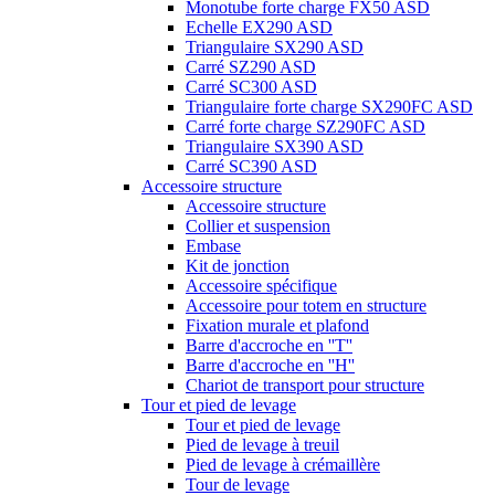
Monotube forte charge FX50 ASD
Echelle EX290 ASD
Triangulaire SX290 ASD
Carré SZ290 ASD
Carré SC300 ASD
Triangulaire forte charge SX290FC ASD
Carré forte charge SZ290FC ASD
Triangulaire SX390 ASD
Carré SC390 ASD
Accessoire structure
Accessoire structure
Collier et suspension
Embase
Kit de jonction
Accessoire spécifique
Accessoire pour totem en structure
Fixation murale et plafond
Barre d'accroche en ''T''
Barre d'accroche en ''H''
Chariot de transport pour structure
Tour et pied de levage
Tour et pied de levage
Pied de levage à treuil
Pied de levage à crémaillère
Tour de levage