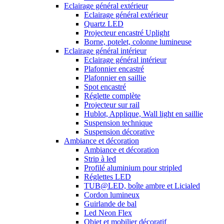
Eclairage général extérieur
Eclairage général extérieur
Quartz LED
Projecteur encastré Uplight
Borne, potelet, colonne lumineuse
Eclairage général intérieur
Eclairage général intérieur
Plafonnier encastré
Plafonnier en saillie
Spot encastré
Réglette complète
Projecteur sur rail
Hublot, Applique, Wall light en saillie
Suspension technique
Suspension décorative
Ambiance et décoration
Ambiance et décoration
Strip à led
Profilé aluminium pour stripled
Réglettes LED
TUB@LED, boîte ambre et Licialed
Cordon lumineux
Guirlande de bal
Led Neon Flex
Objet et mobilier décoratif