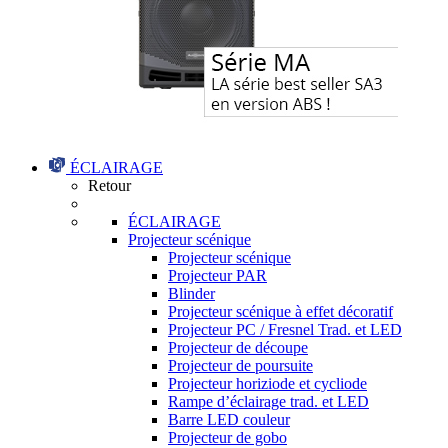
ÉCLAIRAGE
Retour
ÉCLAIRAGE
Projecteur scénique
Projecteur scénique
Projecteur PAR
Blinder
Projecteur scénique à effet décoratif
Projecteur PC / Fresnel Trad. et LED
Projecteur de découpe
Projecteur de poursuite
Projecteur horiziode et cycliode
Rampe d’éclairage trad. et LED
Barre LED couleur
Projecteur de gobo