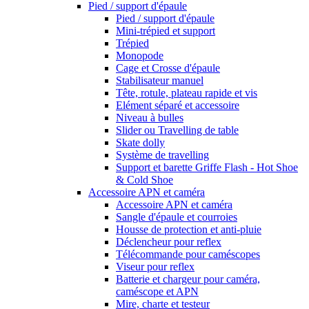
Pied / support d'épaule
Pied / support d'épaule
Mini-trépied et support
Trépied
Monopode
Cage et Crosse d'épaule
Stabilisateur manuel
Tête, rotule, plateau rapide et vis
Elément séparé et accessoire
Niveau à bulles
Slider ou Travelling de table
Skate dolly
Système de travelling
Support et barette Griffe Flash - Hot Shoe
& Cold Shoe
Accessoire APN et caméra
Accessoire APN et caméra
Sangle d'épaule et courroies
Housse de protection et anti-pluie
Déclencheur pour reflex
Télécommande pour caméscopes
Viseur pour reflex
Batterie et chargeur pour caméra,
caméscope et APN
Mire, charte et testeur