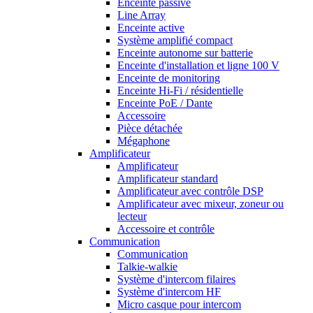
Enceinte passive
Line Array
Enceinte active
Système amplifié compact
Enceinte autonome sur batterie
Enceinte d'installation et ligne 100 V
Enceinte de monitoring
Enceinte Hi-Fi / résidentielle
Enceinte PoE / Dante
Accessoire
Pièce détachée
Mégaphone
Amplificateur
Amplificateur
Amplificateur standard
Amplificateur avec contrôle DSP
Amplificateur avec mixeur, zoneur ou
lecteur
Accessoire et contrôle
Communication
Communication
Talkie-walkie
Système d'intercom filaires
Système d'intercom HF
Micro casque pour intercom