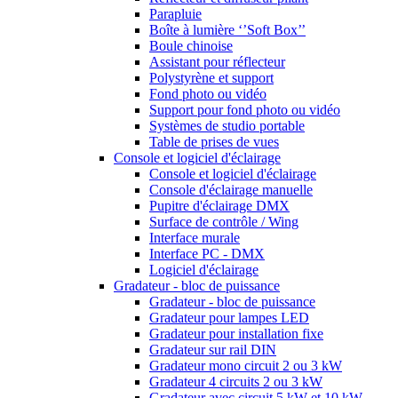
Parapluie
Boîte à lumière ‘’Soft Box’’
Boule chinoise
Assistant pour réflecteur
Polystyrène et support
Fond photo ou vidéo
Support pour fond photo ou vidéo
Systèmes de studio portable
Table de prises de vues
Console et logiciel d'éclairage
Console et logiciel d'éclairage
Console d'éclairage manuelle
Pupitre d'éclairage DMX
Surface de contrôle / Wing
Interface murale
Interface PC - DMX
Logiciel d'éclairage
Gradateur - bloc de puissance
Gradateur - bloc de puissance
Gradateur pour lampes LED
Gradateur pour installation fixe
Gradateur sur rail DIN
Gradateur mono circuit 2 ou 3 kW
Gradateur 4 circuits 2 ou 3 kW
Gradateur avec circuit 5 kW et 10 kW