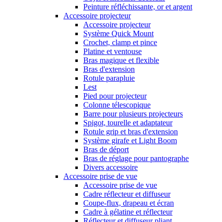
Peinture réfléchissante, or et argent
Accessoire projecteur
Accessoire projecteur
Système Quick Mount
Crochet, clamp et pince
Platine et ventouse
Bras magique et flexible
Bras d'extension
Rotule parapluie
Lest
Pied pour projecteur
Colonne télescopique
Barre pour plusieurs projecteurs
Spigot, tourelle et adaptateur
Rotule grip et bras d'extension
Système girafe et Light Boom
Bras de déport
Bras de réglage pour pantographe
Divers accessoire
Accessoire prise de vue
Accessoire prise de vue
Cadre réflecteur et diffuseur
Coupe-flux, drapeau et écran
Cadre à gélatine et réflecteur
Réflecteur et diffuseur pliant