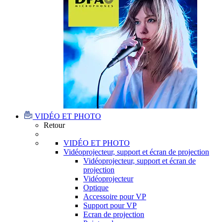
VIDÉO ET PHOTO
Retour
VIDÉO ET PHOTO
Vidéoprojecteur, support et écran de projection
Vidéoprojecteur, support et écran de
projection
Vidéoprojecteur
Optique
Accessoire pour VP
Support pour VP
Ecran de projection