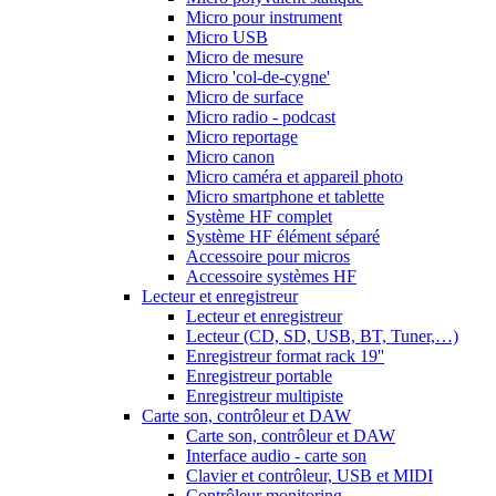
Micro pour instrument
Micro USB
Micro de mesure
Micro 'col-de-cygne'
Micro de surface
Micro radio - podcast
Micro reportage
Micro canon
Micro caméra et appareil photo
Micro smartphone et tablette
Système HF complet
Système HF élément séparé
Accessoire pour micros
Accessoire systèmes HF
Lecteur et enregistreur
Lecteur et enregistreur
Lecteur (CD, SD, USB, BT, Tuner,…)
Enregistreur format rack 19''
Enregistreur portable
Enregistreur multipiste
Carte son, contrôleur et DAW
Carte son, contrôleur et DAW
Interface audio - carte son
Clavier et contrôleur, USB et MIDI
Contrôleur monitoring