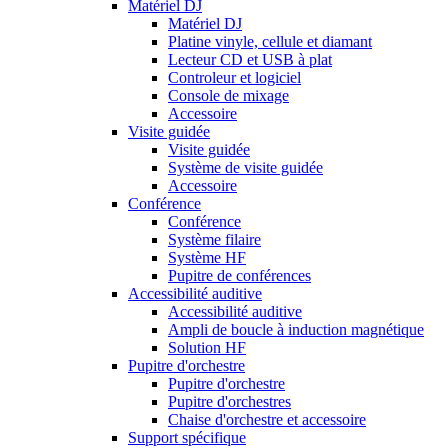
Matériel DJ
Matériel DJ
Platine vinyle, cellule et diamant
Lecteur CD et USB à plat
Controleur et logiciel
Console de mixage
Accessoire
Visite guidée
Visite guidée
Système de visite guidée
Accessoire
Conférence
Conférence
Système filaire
Système HF
Pupitre de conférences
Accessibilité auditive
Accessibilité auditive
Ampli de boucle à induction magnétique
Solution HF
Pupitre d'orchestre
Pupitre d'orchestre
Pupitre d'orchestres
Chaise d'orchestre et accessoire
Support spécifique