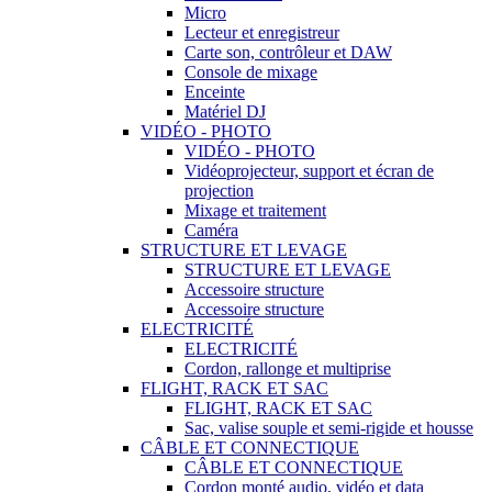
Micro
Lecteur et enregistreur
Carte son, contrôleur et DAW
Console de mixage
Enceinte
Matériel DJ
VIDÉO - PHOTO
VIDÉO - PHOTO
Vidéoprojecteur, support et écran de
projection
Mixage et traitement
Caméra
STRUCTURE ET LEVAGE
STRUCTURE ET LEVAGE
Accessoire structure
Accessoire structure
ELECTRICITÉ
ELECTRICITÉ
Cordon, rallonge et multiprise
FLIGHT, RACK ET SAC
FLIGHT, RACK ET SAC
Sac, valise souple et semi-rigide et housse
CÂBLE ET CONNECTIQUE
CÂBLE ET CONNECTIQUE
Cordon monté audio, vidéo et data