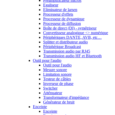
Préamplificateur micros
Egaliseur
Eliminateur de larsen
Processeur d'effets
Processeur de dynamique
Processeur de diffusion
Boîte de direct (DI) - symétriseur
Convertisseur analogique <> numérique
Périphériques DANTE, AVB, etc…
Splitter et distributeur audio
Périphérique Broadcast
Transmission audio par RJ45
Transmission audio HF et Bluetooth
Outil pour l'audio
Outil pour l'audio
Mesure sonore
Limitation sonore
Testeur de câbles
Inverseur de phase
Switcher
Atténuateur
Transformateur d'impédance
Générateur de bruit
Enceinte
Enceinte