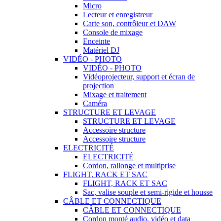
Micro
Lecteur et enregistreur
Carte son, contrôleur et DAW
Console de mixage
Enceinte
Matériel DJ
VIDÉO - PHOTO
VIDÉO - PHOTO
Vidéoprojecteur, support et écran de
projection
Mixage et traitement
Caméra
STRUCTURE ET LEVAGE
STRUCTURE ET LEVAGE
Accessoire structure
Accessoire structure
ELECTRICITÉ
ELECTRICITÉ
Cordon, rallonge et multiprise
FLIGHT, RACK ET SAC
FLIGHT, RACK ET SAC
Sac, valise souple et semi-rigide et housse
CÂBLE ET CONNECTIQUE
CÂBLE ET CONNECTIQUE
Cordon monté audio, vidéo et data