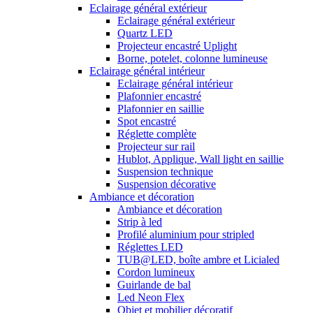
Eclairage général extérieur
Eclairage général extérieur
Quartz LED
Projecteur encastré Uplight
Borne, potelet, colonne lumineuse
Eclairage général intérieur
Eclairage général intérieur
Plafonnier encastré
Plafonnier en saillie
Spot encastré
Réglette complète
Projecteur sur rail
Hublot, Applique, Wall light en saillie
Suspension technique
Suspension décorative
Ambiance et décoration
Ambiance et décoration
Strip à led
Profilé aluminium pour stripled
Réglettes LED
TUB@LED, boîte ambre et Licialed
Cordon lumineux
Guirlande de bal
Led Neon Flex
Objet et mobilier décoratif