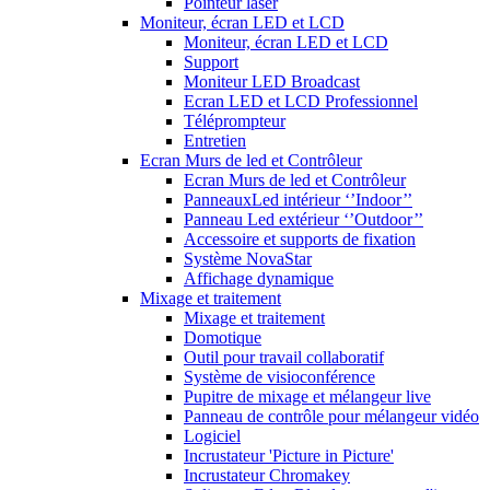
Pointeur laser
Moniteur, écran LED et LCD
Moniteur, écran LED et LCD
Support
Moniteur LED Broadcast
Ecran LED et LCD Professionnel
Téléprompteur
Entretien
Ecran Murs de led et Contrôleur
Ecran Murs de led et Contrôleur
PanneauxLed intérieur ‘’Indoor’’
Panneau Led extérieur ‘’Outdoor’’
Accessoire et supports de fixation
Système NovaStar
Affichage dynamique
Mixage et traitement
Mixage et traitement
Domotique
Outil pour travail collaboratif
Système de visioconférence
Pupitre de mixage et mélangeur live
Panneau de contrôle pour mélangeur vidéo
Logiciel
Incrustateur 'Picture in Picture'
Incrustateur Chromakey