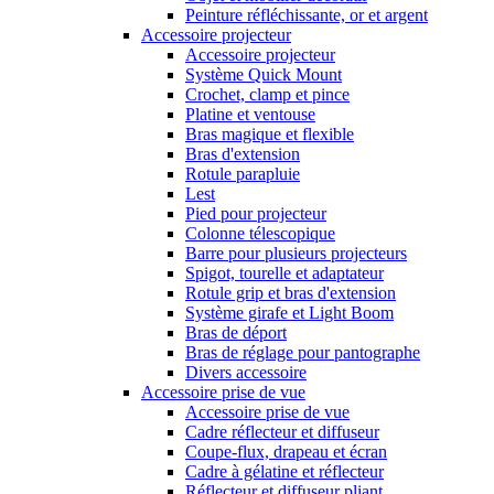
Peinture réfléchissante, or et argent
Accessoire projecteur
Accessoire projecteur
Système Quick Mount
Crochet, clamp et pince
Platine et ventouse
Bras magique et flexible
Bras d'extension
Rotule parapluie
Lest
Pied pour projecteur
Colonne télescopique
Barre pour plusieurs projecteurs
Spigot, tourelle et adaptateur
Rotule grip et bras d'extension
Système girafe et Light Boom
Bras de déport
Bras de réglage pour pantographe
Divers accessoire
Accessoire prise de vue
Accessoire prise de vue
Cadre réflecteur et diffuseur
Coupe-flux, drapeau et écran
Cadre à gélatine et réflecteur
Réflecteur et diffuseur pliant