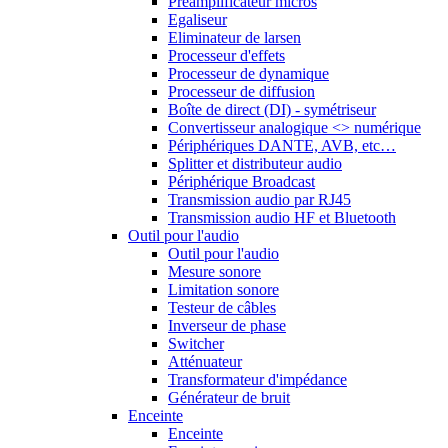
Préamplificateur micros
Egaliseur
Eliminateur de larsen
Processeur d'effets
Processeur de dynamique
Processeur de diffusion
Boîte de direct (DI) - symétriseur
Convertisseur analogique <> numérique
Périphériques DANTE, AVB, etc…
Splitter et distributeur audio
Périphérique Broadcast
Transmission audio par RJ45
Transmission audio HF et Bluetooth
Outil pour l'audio
Outil pour l'audio
Mesure sonore
Limitation sonore
Testeur de câbles
Inverseur de phase
Switcher
Atténuateur
Transformateur d'impédance
Générateur de bruit
Enceinte
Enceinte