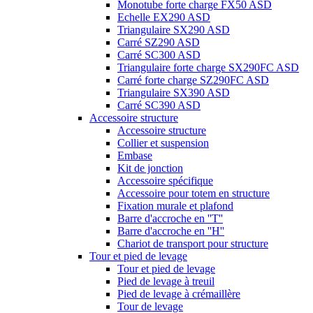
Monotube forte charge FX50 ASD
Echelle EX290 ASD
Triangulaire SX290 ASD
Carré SZ290 ASD
Carré SC300 ASD
Triangulaire forte charge SX290FC ASD
Carré forte charge SZ290FC ASD
Triangulaire SX390 ASD
Carré SC390 ASD
Accessoire structure
Accessoire structure
Collier et suspension
Embase
Kit de jonction
Accessoire spécifique
Accessoire pour totem en structure
Fixation murale et plafond
Barre d'accroche en ''T''
Barre d'accroche en ''H''
Chariot de transport pour structure
Tour et pied de levage
Tour et pied de levage
Pied de levage à treuil
Pied de levage à crémaillère
Tour de levage