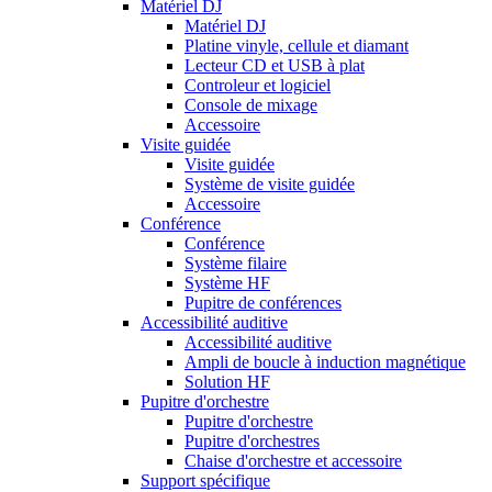
Matériel DJ
Matériel DJ
Platine vinyle, cellule et diamant
Lecteur CD et USB à plat
Controleur et logiciel
Console de mixage
Accessoire
Visite guidée
Visite guidée
Système de visite guidée
Accessoire
Conférence
Conférence
Système filaire
Système HF
Pupitre de conférences
Accessibilité auditive
Accessibilité auditive
Ampli de boucle à induction magnétique
Solution HF
Pupitre d'orchestre
Pupitre d'orchestre
Pupitre d'orchestres
Chaise d'orchestre et accessoire
Support spécifique