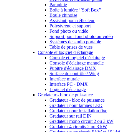
Parapluie
Boîte à lumière ‘’Soft Box’’
Boule chinoise
Assistant pour réflecteur
Polystyrène et support
Fond photo ou vidéo
Support pour fond photo ou vidéo
Systèmes de studio portable
Table de prises de vues
Console et logiciel d'éclairage
Console et logiciel d'éclairage
Console d'éclairage manuelle
Pupitre d'éclairage DMX
Surface de contrôle / Wing
Interface murale
Interface PC - DMX
Logiciel d'éclairage
Gradateur - bloc de puissance
Gradateur - bloc de puissance
Gradateur pour lampes LED
Gradateur pour installation fixe
Gradateur sur rail DIN
Gradateur mono circuit 2 ou 3 kW
Gradateur 4 circuits 2 ou 3 kW
Gradateur avec circuit 5 kW et 10 kW