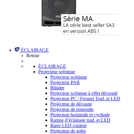
ÉCLAIRAGE
Retour
ÉCLAIRAGE
Projecteur scénique
Projecteur scénique
Projecteur PAR
Blinder
Projecteur scénique à effet décoratif
Projecteur PC / Fresnel Trad. et LED
Projecteur de découpe
Projecteur de poursuite
Projecteur horiziode et cycliode
Rampe d’éclairage trad. et LED
Barre LED couleur
Projecteur de gobo