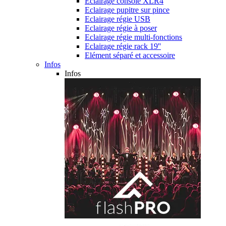
Eclairage console XLR4
Eclairage pupitre sur pince
Eclairage régie USB
Eclairage régie à poser
Eclairage régie multi-fonctions
Eclairage régie rack 19''
Elément séparé et accessoire
Infos
Infos