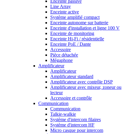
Enceinte passive
Line Array
Enceinte active
Système amplifié compact
Enceinte autonome sur batterie
Enceinte d'installation et ligne 100 V
Enceinte de monitoring
Enceinte Hi-Fi / résidentielle
Enceinte PoE / Dante
Accessoire
Pièce détachée
Mégaphone
Amplificateur
Amplificateur
Amplificateur standard
Amplificateur avec contrôle DSP
Amplificateur avec mixeur, zoneur ou
lecteur
Accessoire et contrôle
Communication
Communication
Talkie-walkie
Système d'intercom filaires
Système d'intercom HF
Micro casque pour intercom