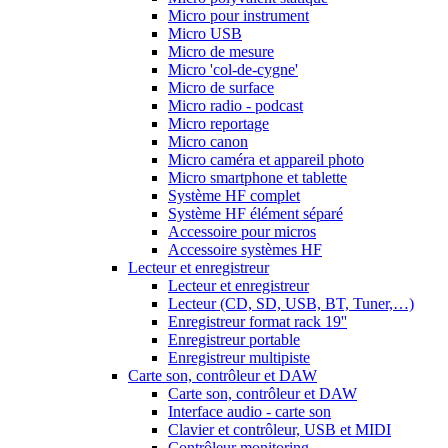
Micro pour instrument
Micro USB
Micro de mesure
Micro 'col-de-cygne'
Micro de surface
Micro radio - podcast
Micro reportage
Micro canon
Micro caméra et appareil photo
Micro smartphone et tablette
Système HF complet
Système HF élément séparé
Accessoire pour micros
Accessoire systèmes HF
Lecteur et enregistreur
Lecteur et enregistreur
Lecteur (CD, SD, USB, BT, Tuner,…)
Enregistreur format rack 19''
Enregistreur portable
Enregistreur multipiste
Carte son, contrôleur et DAW
Carte son, contrôleur et DAW
Interface audio - carte son
Clavier et contrôleur, USB et MIDI
Contrôleur monitoring