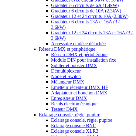
Gradateur 6 circuits de 6A (1.4kW)
Gradateur 6 circuits de 10A (2.3kW)
Gradateur 12 et 24 circuits 10A (2.3kW)
Gradateur 6 circuits 13A et 16A (3 à
3.6kW)
Gradateur 12 et 24 circuits 13A et 16A (3 à
3.6kW)
Accessoire et pièce détachée
Réseau DMX et périphérique
Réseau DMX et périphérique
Module DIN pour installation fixe
Splitter et booster DMX
Démultiplexeur
Node et Switch
Mélangeur DMX
Emetteur-récepteur DMX-HF
Adaptateur et bouchon DMX
Enregistreur DMX
Relais électromécanique
Testeur DMX
Eclairage console, régie, pupitre
Eclairage console, régie, pupitre
Eclairage console BNC
Eclairage console XLR3