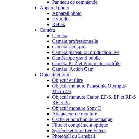
Panneau de commande
Appareil photo
Appareil photo
Hybride
Reflex
Caméra
Caméra
Caméra professionnelle
Caméra semi-pro
Caméra plateau ou production live
Caméscope grand public
Caméra PTZ et Pupitre de contrôle
Caméra 'Action Cam'
Objectif et filtre
Objectif et filtre
Objectif monture Panasonic Olympus
Micro 4/3
Objectif monture Canon EF-S, EF et RF-S
RF et PL
Objectif monture Sony E
Adaptateur de monture
Cache et bouchon de rechange
Filtre et complément optique
Système et filtre Lee Filters
Photoball ou Lensball