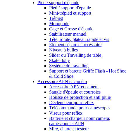
Pied / support d'épaule
Pied / support d'épaule
Mini-trépied et support
Trépied
Monopode
Cage et Crosse d'épaule
Stabilisateur manuel
Tête, rotule, plateau rapide et vis
Elément séparé et accessoire
Niveau à bulles
Slider ou Travelling de table
Skate dolly
Système de travelling
Support et barette Griffe Flash - Hot Shoe
& Cold Shoe
Accessoire APN et caméra
Accessoire APN et caméra
Sangle d'épaule et courroies
Housse de protection et anti-pluie
Déclencheur pour reflex
Télécommande pour caméscopes
Viseur pour reflex
Batterie et chargeur pour caméra,
caméscope et APN
Mire, charte et testeur