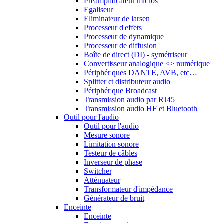
Préamplificateur micros
Egaliseur
Eliminateur de larsen
Processeur d'effets
Processeur de dynamique
Processeur de diffusion
Boîte de direct (DI) - symétriseur
Convertisseur analogique <> numérique
Périphériques DANTE, AVB, etc…
Splitter et distributeur audio
Périphérique Broadcast
Transmission audio par RJ45
Transmission audio HF et Bluetooth
Outil pour l'audio
Outil pour l'audio
Mesure sonore
Limitation sonore
Testeur de câbles
Inverseur de phase
Switcher
Atténuateur
Transformateur d'impédance
Générateur de bruit
Enceinte
Enceinte