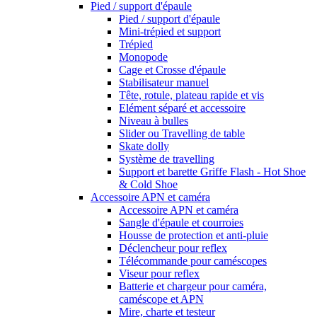
Pied / support d'épaule
Pied / support d'épaule
Mini-trépied et support
Trépied
Monopode
Cage et Crosse d'épaule
Stabilisateur manuel
Tête, rotule, plateau rapide et vis
Elément séparé et accessoire
Niveau à bulles
Slider ou Travelling de table
Skate dolly
Système de travelling
Support et barette Griffe Flash - Hot Shoe
& Cold Shoe
Accessoire APN et caméra
Accessoire APN et caméra
Sangle d'épaule et courroies
Housse de protection et anti-pluie
Déclencheur pour reflex
Télécommande pour caméscopes
Viseur pour reflex
Batterie et chargeur pour caméra,
caméscope et APN
Mire, charte et testeur