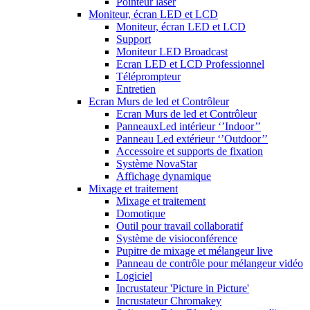
Pointeur laser
Moniteur, écran LED et LCD
Moniteur, écran LED et LCD
Support
Moniteur LED Broadcast
Ecran LED et LCD Professionnel
Téléprompteur
Entretien
Ecran Murs de led et Contrôleur
Ecran Murs de led et Contrôleur
PanneauxLed intérieur ‘’Indoor’’
Panneau Led extérieur ‘’Outdoor’’
Accessoire et supports de fixation
Système NovaStar
Affichage dynamique
Mixage et traitement
Mixage et traitement
Domotique
Outil pour travail collaboratif
Système de visioconférence
Pupitre de mixage et mélangeur live
Panneau de contrôle pour mélangeur vidéo
Logiciel
Incrustateur 'Picture in Picture'
Incrustateur Chromakey