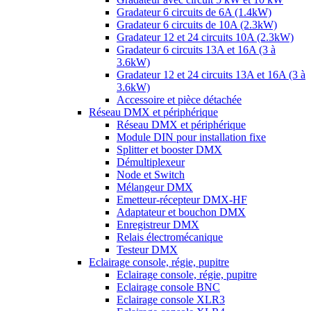
Gradateur 6 circuits de 6A (1.4kW)
Gradateur 6 circuits de 10A (2.3kW)
Gradateur 12 et 24 circuits 10A (2.3kW)
Gradateur 6 circuits 13A et 16A (3 à
3.6kW)
Gradateur 12 et 24 circuits 13A et 16A (3 à
3.6kW)
Accessoire et pièce détachée
Réseau DMX et périphérique
Réseau DMX et périphérique
Module DIN pour installation fixe
Splitter et booster DMX
Démultiplexeur
Node et Switch
Mélangeur DMX
Emetteur-récepteur DMX-HF
Adaptateur et bouchon DMX
Enregistreur DMX
Relais électromécanique
Testeur DMX
Eclairage console, régie, pupitre
Eclairage console, régie, pupitre
Eclairage console BNC
Eclairage console XLR3