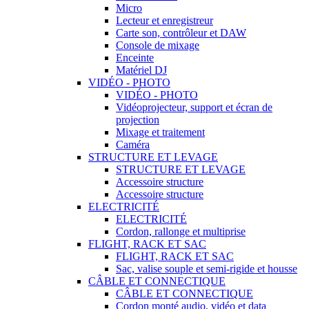
Micro
Lecteur et enregistreur
Carte son, contrôleur et DAW
Console de mixage
Enceinte
Matériel DJ
VIDÉO - PHOTO
VIDÉO - PHOTO
Vidéoprojecteur, support et écran de
projection
Mixage et traitement
Caméra
STRUCTURE ET LEVAGE
STRUCTURE ET LEVAGE
Accessoire structure
Accessoire structure
ELECTRICITÉ
ELECTRICITÉ
Cordon, rallonge et multiprise
FLIGHT, RACK ET SAC
FLIGHT, RACK ET SAC
Sac, valise souple et semi-rigide et housse
CÂBLE ET CONNECTIQUE
CÂBLE ET CONNECTIQUE
Cordon monté audio, vidéo et data