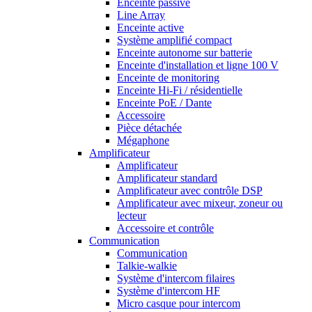
Enceinte passive
Line Array
Enceinte active
Système amplifié compact
Enceinte autonome sur batterie
Enceinte d'installation et ligne 100 V
Enceinte de monitoring
Enceinte Hi-Fi / résidentielle
Enceinte PoE / Dante
Accessoire
Pièce détachée
Mégaphone
Amplificateur
Amplificateur
Amplificateur standard
Amplificateur avec contrôle DSP
Amplificateur avec mixeur, zoneur ou
lecteur
Accessoire et contrôle
Communication
Communication
Talkie-walkie
Système d'intercom filaires
Système d'intercom HF
Micro casque pour intercom