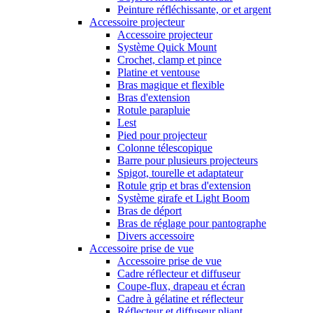
Peinture réfléchissante, or et argent
Accessoire projecteur
Accessoire projecteur
Système Quick Mount
Crochet, clamp et pince
Platine et ventouse
Bras magique et flexible
Bras d'extension
Rotule parapluie
Lest
Pied pour projecteur
Colonne télescopique
Barre pour plusieurs projecteurs
Spigot, tourelle et adaptateur
Rotule grip et bras d'extension
Système girafe et Light Boom
Bras de déport
Bras de réglage pour pantographe
Divers accessoire
Accessoire prise de vue
Accessoire prise de vue
Cadre réflecteur et diffuseur
Coupe-flux, drapeau et écran
Cadre à gélatine et réflecteur
Réflecteur et diffuseur pliant