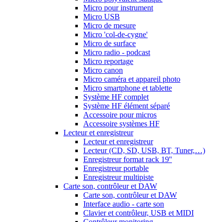
Micro pour instrument
Micro USB
Micro de mesure
Micro 'col-de-cygne'
Micro de surface
Micro radio - podcast
Micro reportage
Micro canon
Micro caméra et appareil photo
Micro smartphone et tablette
Système HF complet
Système HF élément séparé
Accessoire pour micros
Accessoire systèmes HF
Lecteur et enregistreur
Lecteur et enregistreur
Lecteur (CD, SD, USB, BT, Tuner,…)
Enregistreur format rack 19''
Enregistreur portable
Enregistreur multipiste
Carte son, contrôleur et DAW
Carte son, contrôleur et DAW
Interface audio - carte son
Clavier et contrôleur, USB et MIDI
Contrôleur monitoring