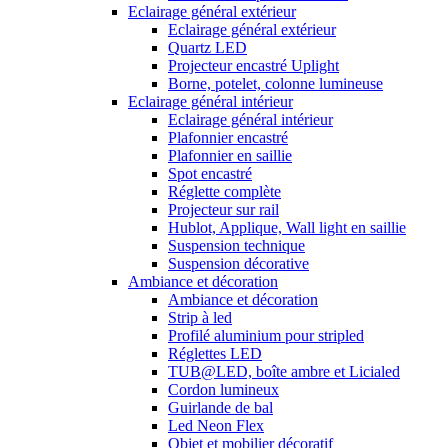
Eclairage général extérieur
Eclairage général extérieur
Quartz LED
Projecteur encastré Uplight
Borne, potelet, colonne lumineuse
Eclairage général intérieur
Eclairage général intérieur
Plafonnier encastré
Plafonnier en saillie
Spot encastré
Réglette complète
Projecteur sur rail
Hublot, Applique, Wall light en saillie
Suspension technique
Suspension décorative
Ambiance et décoration
Ambiance et décoration
Strip à led
Profilé aluminium pour stripled
Réglettes LED
TUB@LED, boîte ambre et Licialed
Cordon lumineux
Guirlande de bal
Led Neon Flex
Objet et mobilier décoratif