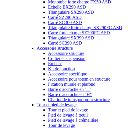
Monotube forte charge FX50 ASD
Echelle EX290 ASD
Triangulaire SX290 ASD
Carré SZ290 ASD
Carré SC300 ASD
Triangulaire forte charge SX290FC ASD
Carré forte charge SZ290FC ASD
Triangulaire SX390 ASD
Carré SC390 ASD
Accessoire structure
Accessoire structure
Collier et suspension
Embase
Kit de jonction
Accessoire spécifique
Accessoire pour totem en structure
Fixation murale et plafond
Barre d'accroche en ''T''
Barre d'accroche en ''H''
Chariot de transport pour structure
Tour et pied de levage
Tour et pied de levage
Pied de levage à treuil
Pied de levage à crémaillère
Tour de levage