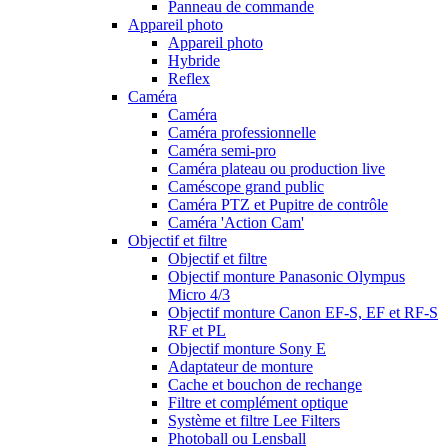
Panneau de commande
Appareil photo
Appareil photo
Hybride
Reflex
Caméra
Caméra
Caméra professionnelle
Caméra semi-pro
Caméra plateau ou production live
Caméscope grand public
Caméra PTZ et Pupitre de contrôle
Caméra 'Action Cam'
Objectif et filtre
Objectif et filtre
Objectif monture Panasonic Olympus
Micro 4/3
Objectif monture Canon EF-S, EF et RF-S
RF et PL
Objectif monture Sony E
Adaptateur de monture
Cache et bouchon de rechange
Filtre et complément optique
Système et filtre Lee Filters
Photoball ou Lensball