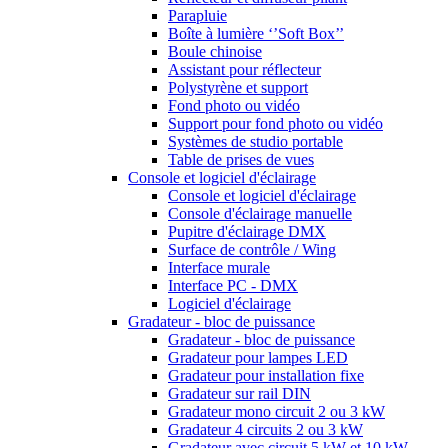
Parapluie
Boîte à lumière ‘’Soft Box’’
Boule chinoise
Assistant pour réflecteur
Polystyrène et support
Fond photo ou vidéo
Support pour fond photo ou vidéo
Systèmes de studio portable
Table de prises de vues
Console et logiciel d'éclairage
Console et logiciel d'éclairage
Console d'éclairage manuelle
Pupitre d'éclairage DMX
Surface de contrôle / Wing
Interface murale
Interface PC - DMX
Logiciel d'éclairage
Gradateur - bloc de puissance
Gradateur - bloc de puissance
Gradateur pour lampes LED
Gradateur pour installation fixe
Gradateur sur rail DIN
Gradateur mono circuit 2 ou 3 kW
Gradateur 4 circuits 2 ou 3 kW
Gradateur avec circuit 5 kW et 10 kW