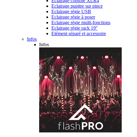
Eclairage console XLR4
Eclairage pupitre sur pince
Eclairage régie USB
Eclairage régie à poser
Eclairage régie multi-fonctions
Eclairage régie rack 19''
Elément séparé et accessoire
Infos
Infos