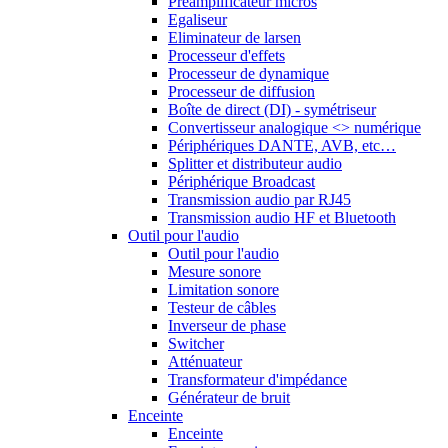
Préamplificateur micros
Egaliseur
Eliminateur de larsen
Processeur d'effets
Processeur de dynamique
Processeur de diffusion
Boîte de direct (DI) - symétriseur
Convertisseur analogique <> numérique
Périphériques DANTE, AVB, etc…
Splitter et distributeur audio
Périphérique Broadcast
Transmission audio par RJ45
Transmission audio HF et Bluetooth
Outil pour l'audio
Outil pour l'audio
Mesure sonore
Limitation sonore
Testeur de câbles
Inverseur de phase
Switcher
Atténuateur
Transformateur d'impédance
Générateur de bruit
Enceinte
Enceinte