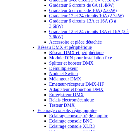
Gradateur 6 circuits de 6A (1.4kW)
Gradateur 6 circuits de 10A (2.3kW)
Gradateur 12 et 24 circuits 10A (2.3kW)
Gradateur 6 circuits 13A et 16A (3 à
3.6kW)
Gradateur 12 et 24 circuits 13A et 16A (3 à
3.6kW)
Accessoire et pièce détachée
Réseau DMX et périphérique
Réseau DMX et périphérique
Module DIN pour installation fixe
Splitter et booster DMX
Démultiplexeur
Node et Switch
Mélangeur DMX
Emetteur-récepteur DMX-HF
Adaptateur et bouchon DMX
Enregistreur DMX
Relais électromécanique
Testeur DMX
Eclairage console, régie, pupitre
Eclairage console, régie, pupitre
Eclairage console BNC
Eclairage console XLR3