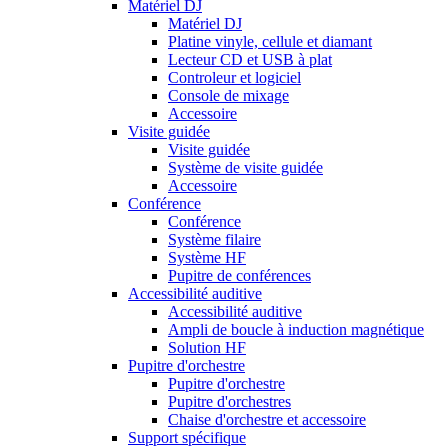
Matériel DJ
Matériel DJ
Platine vinyle, cellule et diamant
Lecteur CD et USB à plat
Controleur et logiciel
Console de mixage
Accessoire
Visite guidée
Visite guidée
Système de visite guidée
Accessoire
Conférence
Conférence
Système filaire
Système HF
Pupitre de conférences
Accessibilité auditive
Accessibilité auditive
Ampli de boucle à induction magnétique
Solution HF
Pupitre d'orchestre
Pupitre d'orchestre
Pupitre d'orchestres
Chaise d'orchestre et accessoire
Support spécifique