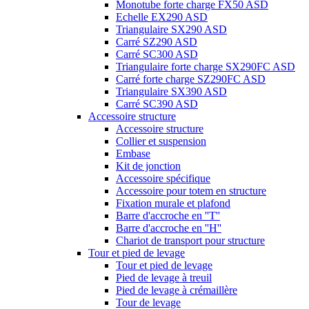
Monotube forte charge FX50 ASD
Echelle EX290 ASD
Triangulaire SX290 ASD
Carré SZ290 ASD
Carré SC300 ASD
Triangulaire forte charge SX290FC ASD
Carré forte charge SZ290FC ASD
Triangulaire SX390 ASD
Carré SC390 ASD
Accessoire structure
Accessoire structure
Collier et suspension
Embase
Kit de jonction
Accessoire spécifique
Accessoire pour totem en structure
Fixation murale et plafond
Barre d'accroche en ''T''
Barre d'accroche en ''H''
Chariot de transport pour structure
Tour et pied de levage
Tour et pied de levage
Pied de levage à treuil
Pied de levage à crémaillère
Tour de levage