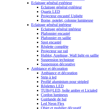
Eclairage général extérieur
Eclairage général extérieur
Quartz LED
Projecteur encastré Uplight
Borne, potelet, colonne lumineuse
Eclairage général intérieur
Eclairage général intérieur
Plafonnier encastré
Plafonnier en saillie
Spot encastré
Réglette complète
Projecteur sur rail
Hublot, Applique, Wall light en saillie
Suspension technique
Suspension décorative
Ambiance et décoration
Ambiance et décoration
Strip à led
Profilé aluminium pour stripled
Réglettes LED
TUB@LED, boîte ambre et Licialed
Cordon lumineux
Guirlande de bal
Led Neon Flex
Objet et mobilier décoratif