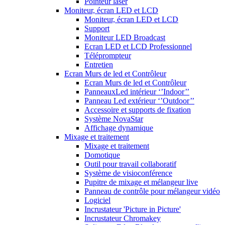
Pointeur laser
Moniteur, écran LED et LCD
Moniteur, écran LED et LCD
Support
Moniteur LED Broadcast
Ecran LED et LCD Professionnel
Téléprompteur
Entretien
Ecran Murs de led et Contrôleur
Ecran Murs de led et Contrôleur
PanneauxLed intérieur ‘’Indoor’’
Panneau Led extérieur ‘’Outdoor’’
Accessoire et supports de fixation
Système NovaStar
Affichage dynamique
Mixage et traitement
Mixage et traitement
Domotique
Outil pour travail collaboratif
Système de visioconférence
Pupitre de mixage et mélangeur live
Panneau de contrôle pour mélangeur vidéo
Logiciel
Incrustateur 'Picture in Picture'
Incrustateur Chromakey