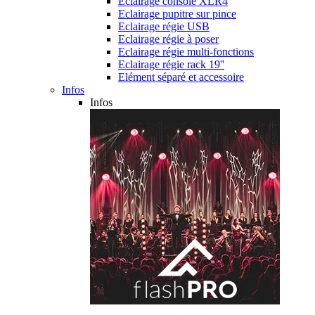
Eclairage console XLR4
Eclairage pupitre sur pince
Eclairage régie USB
Eclairage régie à poser
Eclairage régie multi-fonctions
Eclairage régie rack 19''
Elément séparé et accessoire
Infos
Infos