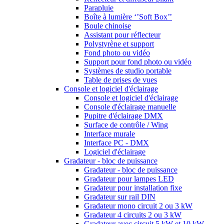
Parapluie
Boîte à lumière ‘’Soft Box’’
Boule chinoise
Assistant pour réflecteur
Polystyrène et support
Fond photo ou vidéo
Support pour fond photo ou vidéo
Systèmes de studio portable
Table de prises de vues
Console et logiciel d'éclairage
Console et logiciel d'éclairage
Console d'éclairage manuelle
Pupitre d'éclairage DMX
Surface de contrôle / Wing
Interface murale
Interface PC - DMX
Logiciel d'éclairage
Gradateur - bloc de puissance
Gradateur - bloc de puissance
Gradateur pour lampes LED
Gradateur pour installation fixe
Gradateur sur rail DIN
Gradateur mono circuit 2 ou 3 kW
Gradateur 4 circuits 2 ou 3 kW
Gradateur avec circuit 5 kW et 10 kW