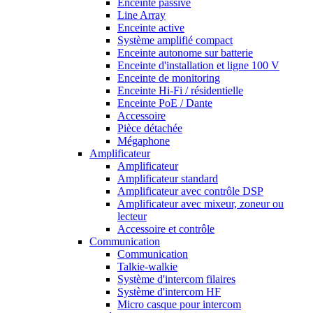
Enceinte passive
Line Array
Enceinte active
Système amplifié compact
Enceinte autonome sur batterie
Enceinte d'installation et ligne 100 V
Enceinte de monitoring
Enceinte Hi-Fi / résidentielle
Enceinte PoE / Dante
Accessoire
Pièce détachée
Mégaphone
Amplificateur
Amplificateur
Amplificateur standard
Amplificateur avec contrôle DSP
Amplificateur avec mixeur, zoneur ou
lecteur
Accessoire et contrôle
Communication
Communication
Talkie-walkie
Système d'intercom filaires
Système d'intercom HF
Micro casque pour intercom