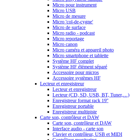
Micro pour instrument
Micro USB
Micro de mesure
Micro 'col-de-cygne'
Micro de surface
Micro radio - podcast
Micro reportage
Micro canon
Micro caméra et appareil photo
Micro smartphone et tablette
Système HF complet
Système HF élément séparé
Accessoire pour micros
Accessoire systèmes HF
Lecteur et enregistreur
Lecteur et enregistreur
Lecteur (CD, SD, USB, BT, Tuner,…)
Enregistreur format rack 19''
Enregistreur portable
Enregistreur multipiste
Carte son, contrôleur et DAW
Carte son, contrôleur et DAW
Interface audio - carte son
Clavier et contrôleur, USB et MIDI
Contrôleur monitoring