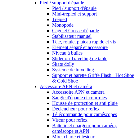
Pied / support d'épaule
Pied / support d'épaule
Mini-trépied et support
Trépied
Monopode
Cage et Crosse d'épaule
Stabilisateur manuel
Tête, rotule, plateau rapide et vis
Elément séparé et accessoire
Niveau à bulles
Slider ou Travelling de table
Skate dolly
Système de travelling
Support et barette Griffe Flash - Hot Shoe
& Cold Shoe
Accessoire APN et caméra
Accessoire APN et caméra
Sangle d'épaule et courroies
Housse de protection et anti-pluie
Déclencheur pour reflex
Télécommande pour caméscopes
Viseur pour reflex
Batterie et chargeur pour caméra,
caméscope et APN
Mire, charte et testeur