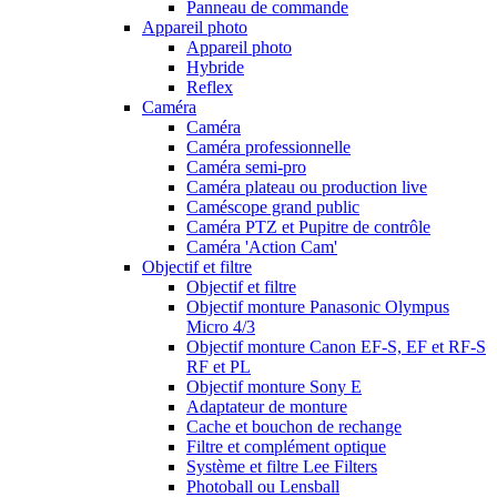
Panneau de commande
Appareil photo
Appareil photo
Hybride
Reflex
Caméra
Caméra
Caméra professionnelle
Caméra semi-pro
Caméra plateau ou production live
Caméscope grand public
Caméra PTZ et Pupitre de contrôle
Caméra 'Action Cam'
Objectif et filtre
Objectif et filtre
Objectif monture Panasonic Olympus
Micro 4/3
Objectif monture Canon EF-S, EF et RF-S
RF et PL
Objectif monture Sony E
Adaptateur de monture
Cache et bouchon de rechange
Filtre et complément optique
Système et filtre Lee Filters
Photoball ou Lensball