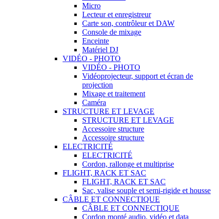
Micro
Lecteur et enregistreur
Carte son, contrôleur et DAW
Console de mixage
Enceinte
Matériel DJ
VIDÉO - PHOTO
VIDÉO - PHOTO
Vidéoprojecteur, support et écran de
projection
Mixage et traitement
Caméra
STRUCTURE ET LEVAGE
STRUCTURE ET LEVAGE
Accessoire structure
Accessoire structure
ELECTRICITÉ
ELECTRICITÉ
Cordon, rallonge et multiprise
FLIGHT, RACK ET SAC
FLIGHT, RACK ET SAC
Sac, valise souple et semi-rigide et housse
CÂBLE ET CONNECTIQUE
CÂBLE ET CONNECTIQUE
Cordon monté audio, vidéo et data