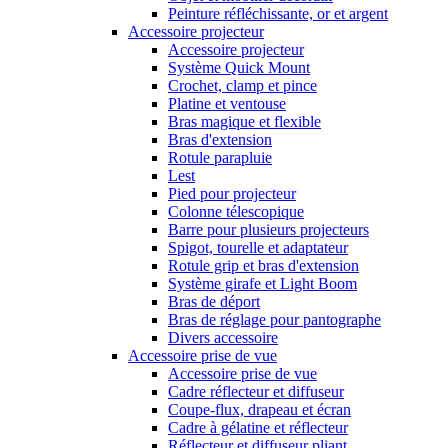
Peinture réfléchissante, or et argent
Accessoire projecteur
Accessoire projecteur
Système Quick Mount
Crochet, clamp et pince
Platine et ventouse
Bras magique et flexible
Bras d'extension
Rotule parapluie
Lest
Pied pour projecteur
Colonne télescopique
Barre pour plusieurs projecteurs
Spigot, tourelle et adaptateur
Rotule grip et bras d'extension
Système girafe et Light Boom
Bras de déport
Bras de réglage pour pantographe
Divers accessoire
Accessoire prise de vue
Accessoire prise de vue
Cadre réflecteur et diffuseur
Coupe-flux, drapeau et écran
Cadre à gélatine et réflecteur
Réflecteur et diffuseur pliant