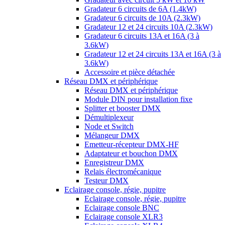
Gradateur 6 circuits de 6A (1.4kW)
Gradateur 6 circuits de 10A (2.3kW)
Gradateur 12 et 24 circuits 10A (2.3kW)
Gradateur 6 circuits 13A et 16A (3 à
3.6kW)
Gradateur 12 et 24 circuits 13A et 16A (3 à
3.6kW)
Accessoire et pièce détachée
Réseau DMX et périphérique
Réseau DMX et périphérique
Module DIN pour installation fixe
Splitter et booster DMX
Démultiplexeur
Node et Switch
Mélangeur DMX
Emetteur-récepteur DMX-HF
Adaptateur et bouchon DMX
Enregistreur DMX
Relais électromécanique
Testeur DMX
Eclairage console, régie, pupitre
Eclairage console, régie, pupitre
Eclairage console BNC
Eclairage console XLR3