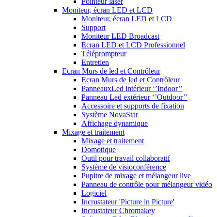
Pointeur laser
Moniteur, écran LED et LCD
Moniteur, écran LED et LCD
Support
Moniteur LED Broadcast
Ecran LED et LCD Professionnel
Téléprompteur
Entretien
Ecran Murs de led et Contrôleur
Ecran Murs de led et Contrôleur
PanneauxLed intérieur ‘’Indoor’’
Panneau Led extérieur ‘’Outdoor’’
Accessoire et supports de fixation
Système NovaStar
Affichage dynamique
Mixage et traitement
Mixage et traitement
Domotique
Outil pour travail collaboratif
Système de visioconférence
Pupitre de mixage et mélangeur live
Panneau de contrôle pour mélangeur vidéo
Logiciel
Incrustateur 'Picture in Picture'
Incrustateur Chromakey