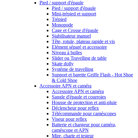
Pied / support d'épaule
Pied / support d'épaule
Mini-trépied et support
Trépied
Monopode
Cage et Crosse d'épaule
Stabilisateur manuel
Tête, rotule, plateau rapide et vis
Elément séparé et accessoire
Niveau à bulles
Slider ou Travelling de table
Skate dolly
Système de travelling
Support et barette Griffe Flash - Hot Shoe
& Cold Shoe
Accessoire APN et caméra
Accessoire APN et caméra
Sangle d'épaule et courroies
Housse de protection et anti-pluie
Déclencheur pour reflex
Télécommande pour caméscopes
Viseur pour reflex
Batterie et chargeur pour caméra,
caméscope et APN
Mire, charte et testeur