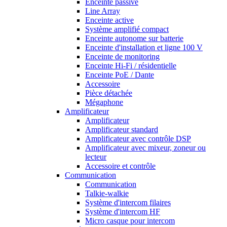
Enceinte passive
Line Array
Enceinte active
Système amplifié compact
Enceinte autonome sur batterie
Enceinte d'installation et ligne 100 V
Enceinte de monitoring
Enceinte Hi-Fi / résidentielle
Enceinte PoE / Dante
Accessoire
Pièce détachée
Mégaphone
Amplificateur
Amplificateur
Amplificateur standard
Amplificateur avec contrôle DSP
Amplificateur avec mixeur, zoneur ou
lecteur
Accessoire et contrôle
Communication
Communication
Talkie-walkie
Système d'intercom filaires
Système d'intercom HF
Micro casque pour intercom