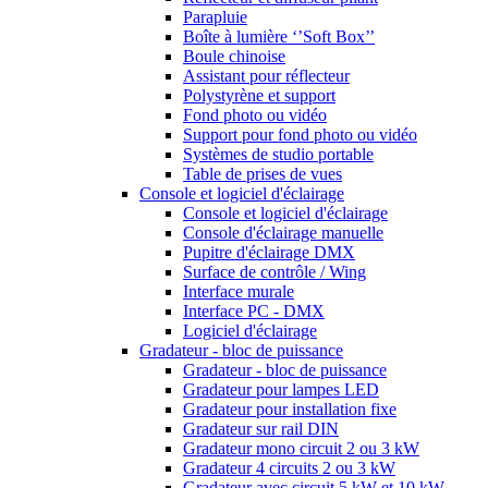
Parapluie
Boîte à lumière ‘’Soft Box’’
Boule chinoise
Assistant pour réflecteur
Polystyrène et support
Fond photo ou vidéo
Support pour fond photo ou vidéo
Systèmes de studio portable
Table de prises de vues
Console et logiciel d'éclairage
Console et logiciel d'éclairage
Console d'éclairage manuelle
Pupitre d'éclairage DMX
Surface de contrôle / Wing
Interface murale
Interface PC - DMX
Logiciel d'éclairage
Gradateur - bloc de puissance
Gradateur - bloc de puissance
Gradateur pour lampes LED
Gradateur pour installation fixe
Gradateur sur rail DIN
Gradateur mono circuit 2 ou 3 kW
Gradateur 4 circuits 2 ou 3 kW
Gradateur avec circuit 5 kW et 10 kW