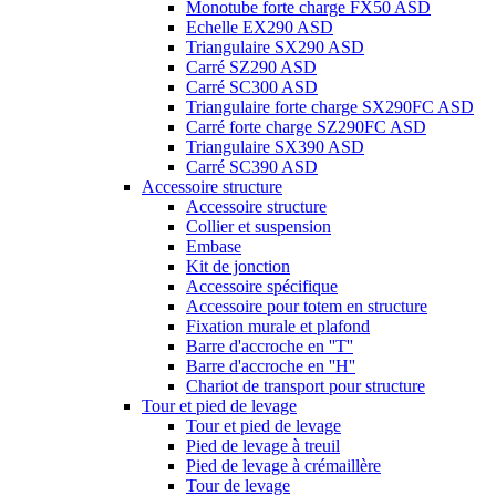
Monotube forte charge FX50 ASD
Echelle EX290 ASD
Triangulaire SX290 ASD
Carré SZ290 ASD
Carré SC300 ASD
Triangulaire forte charge SX290FC ASD
Carré forte charge SZ290FC ASD
Triangulaire SX390 ASD
Carré SC390 ASD
Accessoire structure
Accessoire structure
Collier et suspension
Embase
Kit de jonction
Accessoire spécifique
Accessoire pour totem en structure
Fixation murale et plafond
Barre d'accroche en ''T''
Barre d'accroche en ''H''
Chariot de transport pour structure
Tour et pied de levage
Tour et pied de levage
Pied de levage à treuil
Pied de levage à crémaillère
Tour de levage