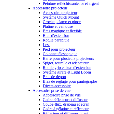
Peinture réfléchissante, or et argent
Accessoire projecteur
Accessoire projecteur
Système Quick Mount
Crochet, clamp et pince
Platine et ventouse
Bras magique et flexible
Bras d'extension
Rotule parapluie
Lest
Pied pour projecteur
Colonne télescopique
Barre pour plusieurs projecteurs
Spigot, tourelle et adaptateur
Rotule grip et bras d'extension
Système girafe et Light Boom
Bras de déport
Bras de réglage pour pantographe
Divers accessoire
Accessoire prise de vue
Accessoire prise de vue
Cadre réflecteur et diffuseur
Coupe-flux, drapeau et écran
Cadre à gélatine et réflecteur
Réflecteur et diffuseur pliant