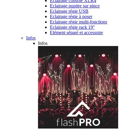
Eclairage console XLR4
Eclairage pupitre sur pince
Eclairage régie USB
Eclairage régie à poser
Eclairage régie multi-fonctions
Eclairage régie rack 19''
Elément séparé et accessoire
Infos
Infos