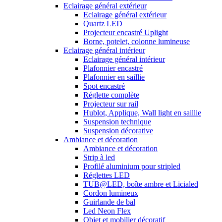
Eclairage général extérieur
Eclairage général extérieur
Quartz LED
Projecteur encastré Uplight
Borne, potelet, colonne lumineuse
Eclairage général intérieur
Eclairage général intérieur
Plafonnier encastré
Plafonnier en saillie
Spot encastré
Réglette complète
Projecteur sur rail
Hublot, Applique, Wall light en saillie
Suspension technique
Suspension décorative
Ambiance et décoration
Ambiance et décoration
Strip à led
Profilé aluminium pour stripled
Réglettes LED
TUB@LED, boîte ambre et Licialed
Cordon lumineux
Guirlande de bal
Led Neon Flex
Objet et mobilier décoratif