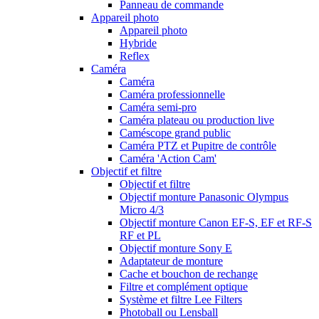
Panneau de commande
Appareil photo
Appareil photo
Hybride
Reflex
Caméra
Caméra
Caméra professionnelle
Caméra semi-pro
Caméra plateau ou production live
Caméscope grand public
Caméra PTZ et Pupitre de contrôle
Caméra 'Action Cam'
Objectif et filtre
Objectif et filtre
Objectif monture Panasonic Olympus
Micro 4/3
Objectif monture Canon EF-S, EF et RF-S
RF et PL
Objectif monture Sony E
Adaptateur de monture
Cache et bouchon de rechange
Filtre et complément optique
Système et filtre Lee Filters
Photoball ou Lensball