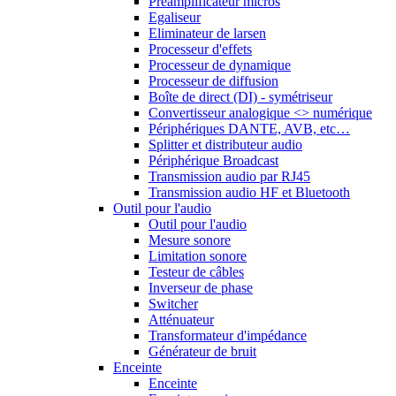
Préamplificateur micros
Egaliseur
Eliminateur de larsen
Processeur d'effets
Processeur de dynamique
Processeur de diffusion
Boîte de direct (DI) - symétriseur
Convertisseur analogique <> numérique
Périphériques DANTE, AVB, etc…
Splitter et distributeur audio
Périphérique Broadcast
Transmission audio par RJ45
Transmission audio HF et Bluetooth
Outil pour l'audio
Outil pour l'audio
Mesure sonore
Limitation sonore
Testeur de câbles
Inverseur de phase
Switcher
Atténuateur
Transformateur d'impédance
Générateur de bruit
Enceinte
Enceinte