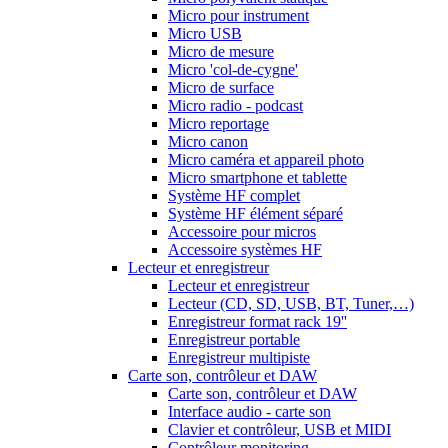
Micro pour instrument
Micro USB
Micro de mesure
Micro 'col-de-cygne'
Micro de surface
Micro radio - podcast
Micro reportage
Micro canon
Micro caméra et appareil photo
Micro smartphone et tablette
Système HF complet
Système HF élément séparé
Accessoire pour micros
Accessoire systèmes HF
Lecteur et enregistreur
Lecteur et enregistreur
Lecteur (CD, SD, USB, BT, Tuner,…)
Enregistreur format rack 19''
Enregistreur portable
Enregistreur multipiste
Carte son, contrôleur et DAW
Carte son, contrôleur et DAW
Interface audio - carte son
Clavier et contrôleur, USB et MIDI
Contrôleur monitoring