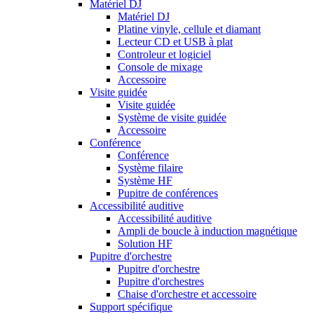
Matériel DJ
Matériel DJ
Platine vinyle, cellule et diamant
Lecteur CD et USB à plat
Controleur et logiciel
Console de mixage
Accessoire
Visite guidée
Visite guidée
Système de visite guidée
Accessoire
Conférence
Conférence
Système filaire
Système HF
Pupitre de conférences
Accessibilité auditive
Accessibilité auditive
Ampli de boucle à induction magnétique
Solution HF
Pupitre d'orchestre
Pupitre d'orchestre
Pupitre d'orchestres
Chaise d'orchestre et accessoire
Support spécifique