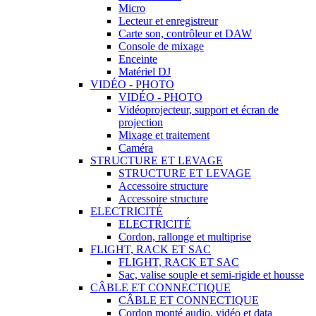
Micro
Lecteur et enregistreur
Carte son, contrôleur et DAW
Console de mixage
Enceinte
Matériel DJ
VIDÉO - PHOTO
VIDÉO - PHOTO
Vidéoprojecteur, support et écran de
projection
Mixage et traitement
Caméra
STRUCTURE ET LEVAGE
STRUCTURE ET LEVAGE
Accessoire structure
Accessoire structure
ELECTRICITÉ
ELECTRICITÉ
Cordon, rallonge et multiprise
FLIGHT, RACK ET SAC
FLIGHT, RACK ET SAC
Sac, valise souple et semi-rigide et housse
CÂBLE ET CONNECTIQUE
CÂBLE ET CONNECTIQUE
Cordon monté audio, vidéo et data