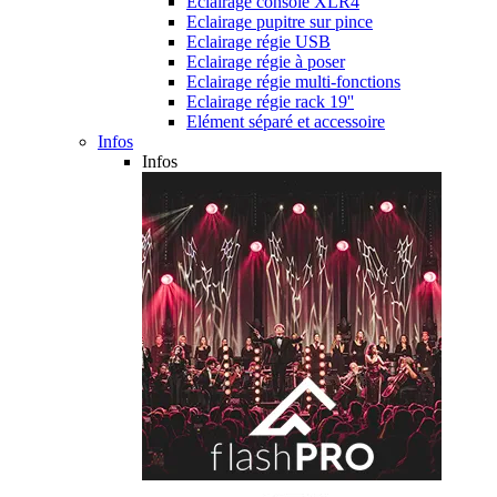
Eclairage console XLR4
Eclairage pupitre sur pince
Eclairage régie USB
Eclairage régie à poser
Eclairage régie multi-fonctions
Eclairage régie rack 19''
Elément séparé et accessoire
Infos
Infos