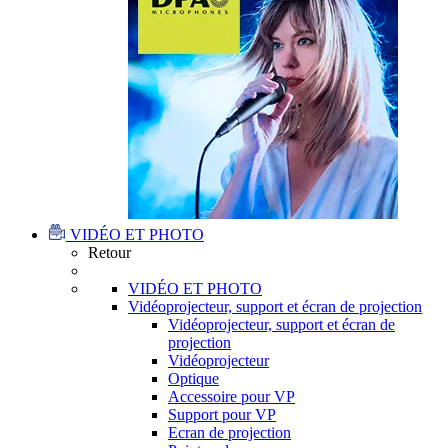
VIDÉO ET PHOTO
Retour
VIDÉO ET PHOTO
Vidéoprojecteur, support et écran de projection
Vidéoprojecteur, support et écran de
projection
Vidéoprojecteur
Optique
Accessoire pour VP
Support pour VP
Ecran de projection