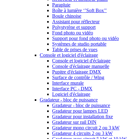
Parapluie
Boîte à lumière ‘’Soft Box’’
Boule chinoise
Assistant pour réflecteur
Polystyrène et support
Fond photo ou vidéo
Support pour fond photo ou vidéo
Systèmes de studio portable
Table de prises de vues
Console et logiciel d'éclairage
Console et logiciel d'éclairage
Console d'éclairage manuelle
Pupitre d'éclairage DMX
Surface de contrôle / Wing
Interface murale
Interface PC - DMX
Logiciel d'éclairage
Gradateur - bloc de puissance
Gradateur - bloc de puissance
Gradateur pour lampes LED
Gradateur pour installation fixe
Gradateur sur rail DIN
Gradateur mono circuit 2 ou 3 kW
Gradateur 4 circuits 2 ou 3 kW
Gradateur avec circuit 5 kW et 10 kW