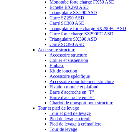
Monotube forte charge FX50 ASD
Echelle EX290 ASD
Triangulaire SX290 ASD
Carré SZ290 ASD
Carré SC300 ASD
Triangulaire forte charge SX290FC ASD
Carré forte charge SZ290FC ASD
Triangulaire SX390 ASD
Carré SC390 ASD
Accessoire structure
Accessoire structure
Collier et suspension
Embase
Kit de jonction
Accessoire spécifique
Accessoire pour totem en structure
Fixation murale et plafond
Barre d'accroche en ''T''
Barre d'accroche en ''H''
Chariot de transport pour structure
Tour et pied de levage
Tour et pied de levage
Pied de levage à treuil
Pied de levage à crémaillère
Tour de levage