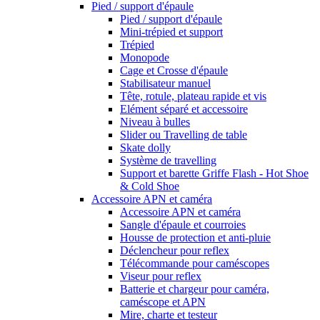
Pied / support d'épaule
Pied / support d'épaule
Mini-trépied et support
Trépied
Monopode
Cage et Crosse d'épaule
Stabilisateur manuel
Tête, rotule, plateau rapide et vis
Elément séparé et accessoire
Niveau à bulles
Slider ou Travelling de table
Skate dolly
Système de travelling
Support et barette Griffe Flash - Hot Shoe
& Cold Shoe
Accessoire APN et caméra
Accessoire APN et caméra
Sangle d'épaule et courroies
Housse de protection et anti-pluie
Déclencheur pour reflex
Télécommande pour caméscopes
Viseur pour reflex
Batterie et chargeur pour caméra,
caméscope et APN
Mire, charte et testeur