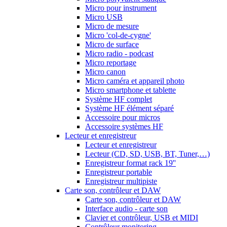
Micro pour instrument
Micro USB
Micro de mesure
Micro 'col-de-cygne'
Micro de surface
Micro radio - podcast
Micro reportage
Micro canon
Micro caméra et appareil photo
Micro smartphone et tablette
Système HF complet
Système HF élément séparé
Accessoire pour micros
Accessoire systèmes HF
Lecteur et enregistreur
Lecteur et enregistreur
Lecteur (CD, SD, USB, BT, Tuner,…)
Enregistreur format rack 19''
Enregistreur portable
Enregistreur multipiste
Carte son, contrôleur et DAW
Carte son, contrôleur et DAW
Interface audio - carte son
Clavier et contrôleur, USB et MIDI
Contrôleur monitoring