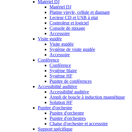
Matériel DJ
Matériel DJ
Platine vinyle, cellule et diamant
Lecteur CD et USB à plat
Controleur et logiciel
Console de mixage
Accessoire
Visite guidée
Visite guidée
Système de visite guidée
Accessoire
Conférence
Conférence
Système filaire
Système HF
Pupitre de conférences
Accessibilité auditive
Accessibilité auditive
Ampli de boucle à induction magnétique
Solution HF
Pupitre d'orchestre
Pupitre d'orchestre
Pupitre d'orchestres
Chaise d'orchestre et accessoire
Support spécifique