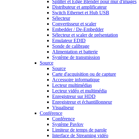
Splitter et Edge Blender pour mur d'images
Distributeur et amplificateur
Switch Ethernet et Hub USB
Sélecteur
Convertisseur et scaler
Embedder / De-Embedder
Sélecteur et scaler de présentation
Emulateur EDID
Sonde de calibrage
Alimentation et batterie
Système de transmission
Source
Source
Carte d'acquisition ou de capture
Accessoire informatique
Lecteur multimédias
Lecteur vidéo et multimédia
Enregistreur sur HDD
Enregistreur et échantillonneur
Visualiseur
Conférence
Conférence
Système Pavlov
Limiteur de temps de parole
Interface de Streaming vidéo