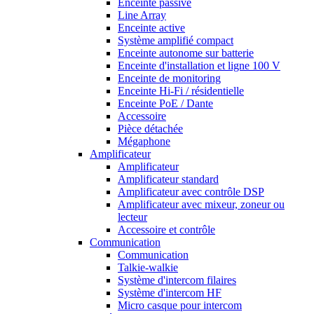
Enceinte passive
Line Array
Enceinte active
Système amplifié compact
Enceinte autonome sur batterie
Enceinte d'installation et ligne 100 V
Enceinte de monitoring
Enceinte Hi-Fi / résidentielle
Enceinte PoE / Dante
Accessoire
Pièce détachée
Mégaphone
Amplificateur
Amplificateur
Amplificateur standard
Amplificateur avec contrôle DSP
Amplificateur avec mixeur, zoneur ou
lecteur
Accessoire et contrôle
Communication
Communication
Talkie-walkie
Système d'intercom filaires
Système d'intercom HF
Micro casque pour intercom