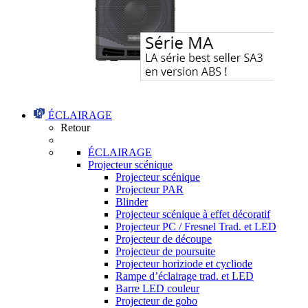
ÉCLAIRAGE
Retour
ÉCLAIRAGE
Projecteur scénique
Projecteur scénique
Projecteur PAR
Blinder
Projecteur scénique à effet décoratif
Projecteur PC / Fresnel Trad. et LED
Projecteur de découpe
Projecteur de poursuite
Projecteur horiziode et cycliode
Rampe d’éclairage trad. et LED
Barre LED couleur
Projecteur de gobo