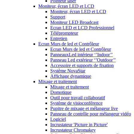
Pointeur laser
Moniteur, écran LED et LCD
Moniteur, écran LED et LCD
Support
Moniteur LED Broadcast
Ecran LED et LCD Professionnel
Téléprompteur
Entretien
Ecran Murs de led et Contrôleur
Ecran Murs de led et Contrôleur
PanneauxLed intérieur ‘’Indoor’’
Panneau Led extérieur ‘’Outdoor’’
Accessoire et supports de fixation
Système NovaStar
Affichage dynamique
Mixage et traitement
Mixage et traitement
Domotique
Outil pour travail collaboratif
Système de visioconférence
Pupitre de mixage et mélangeur live
Panneau de contrôle pour mélangeur vidéo
Logiciel
Incrustateur 'Picture in Picture'
Incrustateur Chromakey