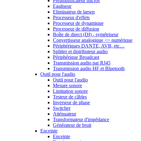
Préamplificateur micros
Egaliseur
Eliminateur de larsen
Processeur d'effets
Processeur de dynamique
Processeur de diffusion
Boîte de direct (DI) - symétriseur
Convertisseur analogique <> numérique
Périphériques DANTE, AVB, etc…
Splitter et distributeur audio
Périphérique Broadcast
Transmission audio par RJ45
Transmission audio HF et Bluetooth
Outil pour l'audio
Outil pour l'audio
Mesure sonore
Limitation sonore
Testeur de câbles
Inverseur de phase
Switcher
Atténuateur
Transformateur d'impédance
Générateur de bruit
Enceinte
Enceinte