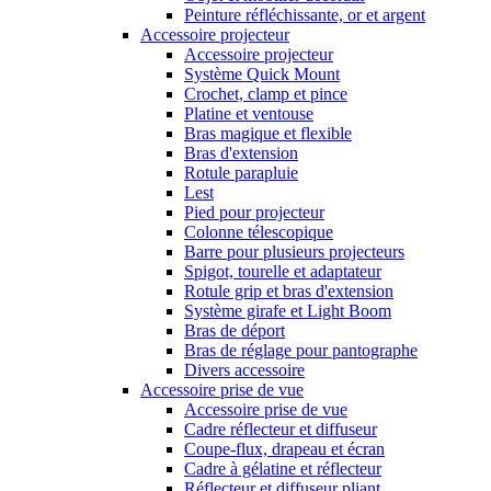
Peinture réfléchissante, or et argent
Accessoire projecteur
Accessoire projecteur
Système Quick Mount
Crochet, clamp et pince
Platine et ventouse
Bras magique et flexible
Bras d'extension
Rotule parapluie
Lest
Pied pour projecteur
Colonne télescopique
Barre pour plusieurs projecteurs
Spigot, tourelle et adaptateur
Rotule grip et bras d'extension
Système girafe et Light Boom
Bras de déport
Bras de réglage pour pantographe
Divers accessoire
Accessoire prise de vue
Accessoire prise de vue
Cadre réflecteur et diffuseur
Coupe-flux, drapeau et écran
Cadre à gélatine et réflecteur
Réflecteur et diffuseur pliant