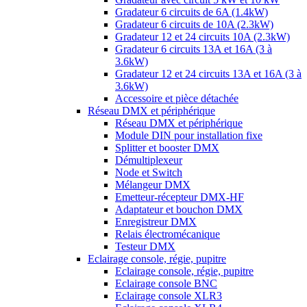
Gradateur 6 circuits de 6A (1.4kW)
Gradateur 6 circuits de 10A (2.3kW)
Gradateur 12 et 24 circuits 10A (2.3kW)
Gradateur 6 circuits 13A et 16A (3 à
3.6kW)
Gradateur 12 et 24 circuits 13A et 16A (3 à
3.6kW)
Accessoire et pièce détachée
Réseau DMX et périphérique
Réseau DMX et périphérique
Module DIN pour installation fixe
Splitter et booster DMX
Démultiplexeur
Node et Switch
Mélangeur DMX
Emetteur-récepteur DMX-HF
Adaptateur et bouchon DMX
Enregistreur DMX
Relais électromécanique
Testeur DMX
Eclairage console, régie, pupitre
Eclairage console, régie, pupitre
Eclairage console BNC
Eclairage console XLR3