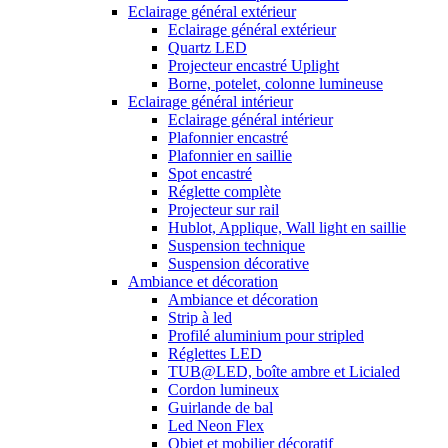
Eclairage général extérieur
Eclairage général extérieur
Quartz LED
Projecteur encastré Uplight
Borne, potelet, colonne lumineuse
Eclairage général intérieur
Eclairage général intérieur
Plafonnier encastré
Plafonnier en saillie
Spot encastré
Réglette complète
Projecteur sur rail
Hublot, Applique, Wall light en saillie
Suspension technique
Suspension décorative
Ambiance et décoration
Ambiance et décoration
Strip à led
Profilé aluminium pour stripled
Réglettes LED
TUB@LED, boîte ambre et Licialed
Cordon lumineux
Guirlande de bal
Led Neon Flex
Objet et mobilier décoratif