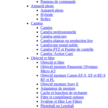
Panneau de commande
Appareil photo
Appareil photo
Hybride
Reflex
Caméra
Caméra
Caméra professionnelle
Caméra semi-pro
Caméra plateau ou production live
Caméscope grand public
Caméra PTZ et Pupitre de contrôle
Caméra 'Action Cam'
Objectif et filtre
Objectif et filtre
Objectif monture Panasonic Olympus
Micro 4/3
Objectif monture Canon EF-S, EF et RF-S
RF et PL
Objectif monture Sony E
Adaptateur de monture
Cache et bouchon de rechange
Filtre et complément optique
Système et filtre Lee Filters
Photoball ou Lensball