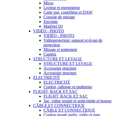
Micro
Lecteur et enregistreur
Carte son, contrôleur et DAW
Console de mixage
Enceinte
Matériel DJ
VIDÉO - PHOTO
VIDÉO - PHOTO
Vidéoprojecteur, support et écran de
projection
Mixage et traitement
Caméra
STRUCTURE ET LEVAGE
STRUCTURE ET LEVAGE
Accessoire structure
Accessoire structure
ELECTRICITÉ
ELECTRICITÉ
Cordon, rallonge et multiprise
FLIGHT, RACK ET SAC
FLIGHT, RACK ET SAC
Sac, valise souple et semi-rigide et housse
CÂBLE ET CONNECTIQUE
CÂBLE ET CONNECTIQUE
Cordon monté audio, vidéo et data