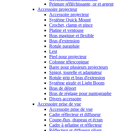
Peinture réfléchissante, or et argent
Accessoire projecteur
Accessoire projecteur
Système Quick Mount
Crochet, clamp et pince
Platine et ventouse
Bras magique et flexible
Bras d'extension
Rotule parapluie
Lest
Pied pour projecteur
Colonne télescopique
Barre pour plusieurs projecteurs
Spigot, tourelle et adaptateur
Rotule grip et bras d'extension
Système girafe et Light Boom
Bras de déport
Bras de réglage pour pantographe
Divers accessoire
Accessoire prise de vue
Accessoire prise de vue
Cadre réflecteur et diffuseur
Coupe-flux, drapeau et écran
Cadre à gélatine et réflecteur
Réflecteur et diffuseur pliant