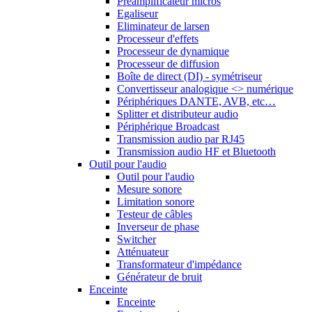
Préamplificateur micros
Egaliseur
Eliminateur de larsen
Processeur d'effets
Processeur de dynamique
Processeur de diffusion
Boîte de direct (DI) - symétriseur
Convertisseur analogique <> numérique
Périphériques DANTE, AVB, etc…
Splitter et distributeur audio
Périphérique Broadcast
Transmission audio par RJ45
Transmission audio HF et Bluetooth
Outil pour l'audio
Outil pour l'audio
Mesure sonore
Limitation sonore
Testeur de câbles
Inverseur de phase
Switcher
Atténuateur
Transformateur d'impédance
Générateur de bruit
Enceinte
Enceinte