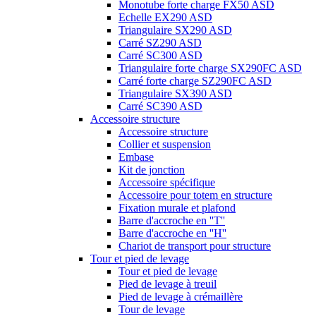
Monotube forte charge FX50 ASD
Echelle EX290 ASD
Triangulaire SX290 ASD
Carré SZ290 ASD
Carré SC300 ASD
Triangulaire forte charge SX290FC ASD
Carré forte charge SZ290FC ASD
Triangulaire SX390 ASD
Carré SC390 ASD
Accessoire structure
Accessoire structure
Collier et suspension
Embase
Kit de jonction
Accessoire spécifique
Accessoire pour totem en structure
Fixation murale et plafond
Barre d'accroche en ''T''
Barre d'accroche en ''H''
Chariot de transport pour structure
Tour et pied de levage
Tour et pied de levage
Pied de levage à treuil
Pied de levage à crémaillère
Tour de levage