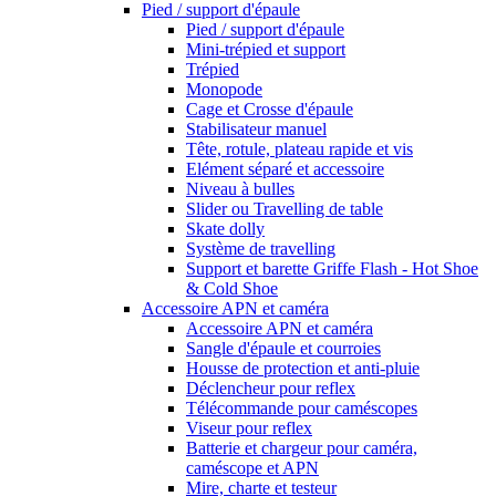
Pied / support d'épaule
Pied / support d'épaule
Mini-trépied et support
Trépied
Monopode
Cage et Crosse d'épaule
Stabilisateur manuel
Tête, rotule, plateau rapide et vis
Elément séparé et accessoire
Niveau à bulles
Slider ou Travelling de table
Skate dolly
Système de travelling
Support et barette Griffe Flash - Hot Shoe
& Cold Shoe
Accessoire APN et caméra
Accessoire APN et caméra
Sangle d'épaule et courroies
Housse de protection et anti-pluie
Déclencheur pour reflex
Télécommande pour caméscopes
Viseur pour reflex
Batterie et chargeur pour caméra,
caméscope et APN
Mire, charte et testeur