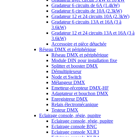
Gradateur 6 circuits de 6A (1.4kW)
Gradateur 6 circuits de 10A (2.3kW)
Gradateur 12 et 24 circuits 10A (2.3kW)
Gradateur 6 circuits 13A et 16A (3 à
3.6kW)
Gradateur 12 et 24 circuits 13A et 16A (3 à
3.6kW)
Accessoire et pièce détachée
Réseau DMX et périphérique
Réseau DMX et périphérique
Module DIN pour installation fixe
Splitter et booster DMX
Démultiplexeur
Node et Switch
Mélangeur DMX
Emetteur-récepteur DMX-HF
Adaptateur et bouchon DMX
Enregistreur DMX
Relais électromécanique
Testeur DMX
Eclairage console, régie, pupitre
Eclairage console, régie, pupitre
Eclairage console BNC
Eclairage console XLR3