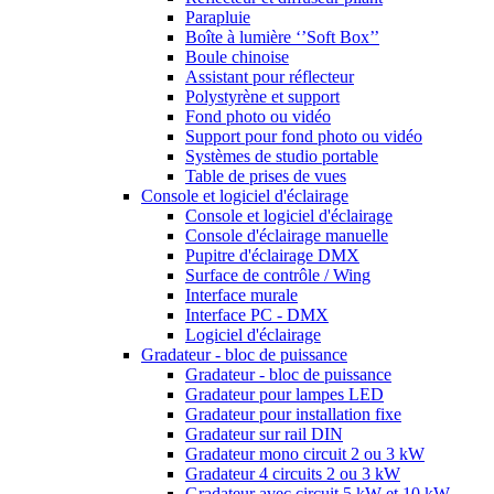
Parapluie
Boîte à lumière ‘’Soft Box’’
Boule chinoise
Assistant pour réflecteur
Polystyrène et support
Fond photo ou vidéo
Support pour fond photo ou vidéo
Systèmes de studio portable
Table de prises de vues
Console et logiciel d'éclairage
Console et logiciel d'éclairage
Console d'éclairage manuelle
Pupitre d'éclairage DMX
Surface de contrôle / Wing
Interface murale
Interface PC - DMX
Logiciel d'éclairage
Gradateur - bloc de puissance
Gradateur - bloc de puissance
Gradateur pour lampes LED
Gradateur pour installation fixe
Gradateur sur rail DIN
Gradateur mono circuit 2 ou 3 kW
Gradateur 4 circuits 2 ou 3 kW
Gradateur avec circuit 5 kW et 10 kW