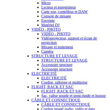
Micro
Lecteur et enregistreur
Carte son, contrôleur et DAW
Console de mixage
Enceinte
Matériel DJ
VIDÉO - PHOTO
VIDÉO - PHOTO
Vidéoprojecteur, support et écran de
projection
Mixage et traitement
Caméra
STRUCTURE ET LEVAGE
STRUCTURE ET LEVAGE
Accessoire structure
Accessoire structure
ELECTRICITÉ
ELECTRICITÉ
Cordon, rallonge et multiprise
FLIGHT, RACK ET SAC
FLIGHT, RACK ET SAC
Sac, valise souple et semi-rigide et housse
CÂBLE ET CONNECTIQUE
CÂBLE ET CONNECTIQUE
Cordon monté audio, vidéo et data