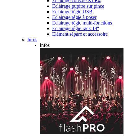
Eclairage console XLR4
Eclairage pupitre sur pince
Eclairage régie USB
Eclairage régie à poser
Eclairage régie multi-fonctions
Eclairage régie rack 19''
Elément séparé et accessoire
Infos
Infos