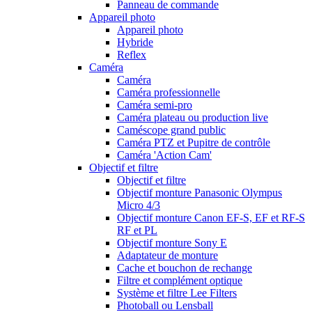
Panneau de commande
Appareil photo
Appareil photo
Hybride
Reflex
Caméra
Caméra
Caméra professionnelle
Caméra semi-pro
Caméra plateau ou production live
Caméscope grand public
Caméra PTZ et Pupitre de contrôle
Caméra 'Action Cam'
Objectif et filtre
Objectif et filtre
Objectif monture Panasonic Olympus
Micro 4/3
Objectif monture Canon EF-S, EF et RF-S
RF et PL
Objectif monture Sony E
Adaptateur de monture
Cache et bouchon de rechange
Filtre et complément optique
Système et filtre Lee Filters
Photoball ou Lensball