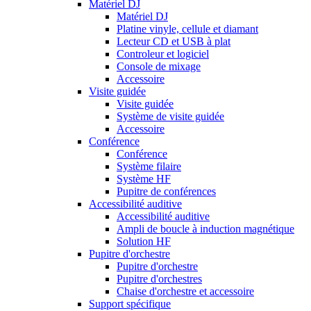
Matériel DJ
Matériel DJ
Platine vinyle, cellule et diamant
Lecteur CD et USB à plat
Controleur et logiciel
Console de mixage
Accessoire
Visite guidée
Visite guidée
Système de visite guidée
Accessoire
Conférence
Conférence
Système filaire
Système HF
Pupitre de conférences
Accessibilité auditive
Accessibilité auditive
Ampli de boucle à induction magnétique
Solution HF
Pupitre d'orchestre
Pupitre d'orchestre
Pupitre d'orchestres
Chaise d'orchestre et accessoire
Support spécifique