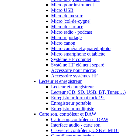
Micro pour instrument
Micro USB
Micro de mesure
Micro 'col-de-cygne'
Micro de surface
Micro radio - podcast
Micro reportage
Micro canon
Micro caméra et appareil photo
Micro smartphone et tablette
Système HF complet
Système HF élément séparé
Accessoire pour micros
Accessoire systèmes HF
Lecteur et enregistreur
Lecteur et enregistreur
Lecteur (CD, SD, USB, BT, Tuner,…)
Enregistreur format rack 19''
Enregistreur portable
Enregistreur multipiste
Carte son, contrôleur et DAW
Carte son, contrôleur et DAW
Interface audio - carte son
Clavier et contrôleur, USB et MIDI
Contrôleur monitoring