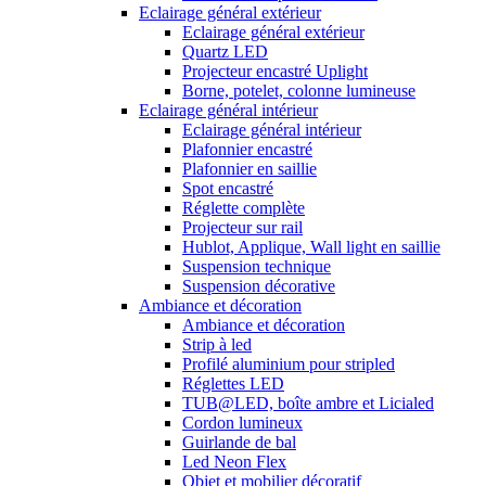
Eclairage général extérieur
Eclairage général extérieur
Quartz LED
Projecteur encastré Uplight
Borne, potelet, colonne lumineuse
Eclairage général intérieur
Eclairage général intérieur
Plafonnier encastré
Plafonnier en saillie
Spot encastré
Réglette complète
Projecteur sur rail
Hublot, Applique, Wall light en saillie
Suspension technique
Suspension décorative
Ambiance et décoration
Ambiance et décoration
Strip à led
Profilé aluminium pour stripled
Réglettes LED
TUB@LED, boîte ambre et Licialed
Cordon lumineux
Guirlande de bal
Led Neon Flex
Objet et mobilier décoratif