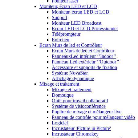
Pointeur laser
Moniteur, écran LED et LCD
Moniteur, écran LED et LCD
Support
Moniteur LED Broadcast
Ecran LED et LCD Professionnel
Téléprompteur
Entretien
Ecran Murs de led et Contrôleur
Ecran Murs de led et Contrôleur
PanneauxLed intérieur ‘’Indoor’’
Panneau Led extérieur ‘’Outdoor’’
Accessoire et supports de fixation
Système NovaStar
Affichage dynamique
Mixage et traitement
Mixage et traitement
Domotique
Outil pour travail collaboratif
Système de visioconférence
Pupitre de mixage et mélangeur live
Panneau de contrôle pour mélangeur vidéo
Logiciel
Incrustateur 'Picture in Picture'
Incrustateur Chromakey