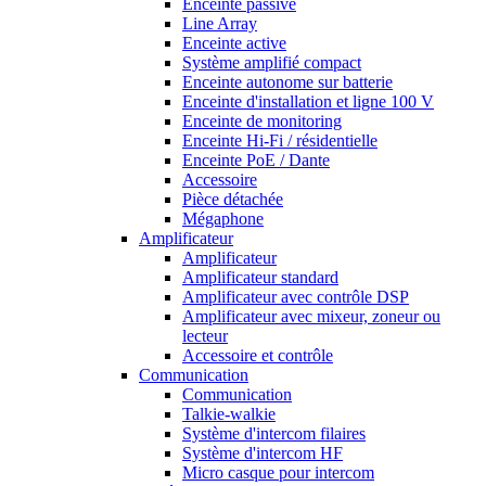
Enceinte passive
Line Array
Enceinte active
Système amplifié compact
Enceinte autonome sur batterie
Enceinte d'installation et ligne 100 V
Enceinte de monitoring
Enceinte Hi-Fi / résidentielle
Enceinte PoE / Dante
Accessoire
Pièce détachée
Mégaphone
Amplificateur
Amplificateur
Amplificateur standard
Amplificateur avec contrôle DSP
Amplificateur avec mixeur, zoneur ou
lecteur
Accessoire et contrôle
Communication
Communication
Talkie-walkie
Système d'intercom filaires
Système d'intercom HF
Micro casque pour intercom