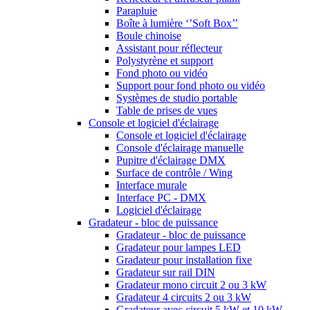
Parapluie
Boîte à lumière ‘’Soft Box’’
Boule chinoise
Assistant pour réflecteur
Polystyrène et support
Fond photo ou vidéo
Support pour fond photo ou vidéo
Systèmes de studio portable
Table de prises de vues
Console et logiciel d'éclairage
Console et logiciel d'éclairage
Console d'éclairage manuelle
Pupitre d'éclairage DMX
Surface de contrôle / Wing
Interface murale
Interface PC - DMX
Logiciel d'éclairage
Gradateur - bloc de puissance
Gradateur - bloc de puissance
Gradateur pour lampes LED
Gradateur pour installation fixe
Gradateur sur rail DIN
Gradateur mono circuit 2 ou 3 kW
Gradateur 4 circuits 2 ou 3 kW
Gradateur avec circuit 5 kW et 10 kW