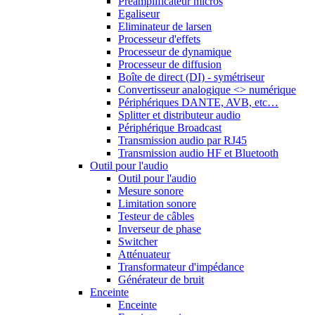
Préamplificateur micros
Egaliseur
Eliminateur de larsen
Processeur d'effets
Processeur de dynamique
Processeur de diffusion
Boîte de direct (DI) - symétriseur
Convertisseur analogique <> numérique
Périphériques DANTE, AVB, etc…
Splitter et distributeur audio
Périphérique Broadcast
Transmission audio par RJ45
Transmission audio HF et Bluetooth
Outil pour l'audio
Outil pour l'audio
Mesure sonore
Limitation sonore
Testeur de câbles
Inverseur de phase
Switcher
Atténuateur
Transformateur d'impédance
Générateur de bruit
Enceinte
Enceinte