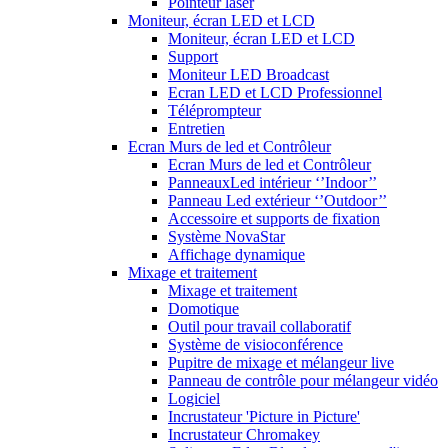
Pointeur laser
Moniteur, écran LED et LCD
Moniteur, écran LED et LCD
Support
Moniteur LED Broadcast
Ecran LED et LCD Professionnel
Téléprompteur
Entretien
Ecran Murs de led et Contrôleur
Ecran Murs de led et Contrôleur
PanneauxLed intérieur ‘’Indoor’’
Panneau Led extérieur ‘’Outdoor’’
Accessoire et supports de fixation
Système NovaStar
Affichage dynamique
Mixage et traitement
Mixage et traitement
Domotique
Outil pour travail collaboratif
Système de visioconférence
Pupitre de mixage et mélangeur live
Panneau de contrôle pour mélangeur vidéo
Logiciel
Incrustateur 'Picture in Picture'
Incrustateur Chromakey