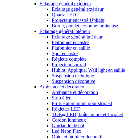
Eclairage général extérieur
Eclairage général extérieur
Quartz LED
Projecteur encastré Uplight
Borne, potelet, colonne lumineuse
Eclairage général intérieur
Eclairage général intérieur
Plafonnier encastré
Plafonnier en saillie
Spot encastré
Réglette complète
Projecteur sur rail
Hublot, Applique, Wall light en saillie
Suspension technique
Suspension décorative
Ambiance et décoration
Ambiance et décoration
Strip à led
Profilé aluminium pour stripled
Réglettes LED
TUB@LED, boîte ambre et Licialed
Cordon lumineux
Guirlande de bal
Led Neon Flex
Objet et mobilier décoratif