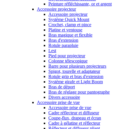
Peinture réfléchissante, or et argent
Accessoire projecteur
Accessoire projecteur
Système Quick Mount
Crochet, clamp et pince
Platine et ventouse
Bras magique et flexible
Bras d'extension
Rotule parapluie
Lest
Pied pour projecteur
Colonne télescopique
Barre pour plusieurs projecteurs
Spigot, tourelle et adaptateur
Rotule grip et bras d'extension
Système girafe et Light Boom
Bras de déport
Bras de réglage pour pantographe
Divers accessoire
Accessoire prise de vue
Accessoire prise de vue
Cadre réflecteur et diffuseur
Coupe-flux, drapeau et écran
Cadre à gélatine et réflecteur
Réflecteur et diffuseur pliant