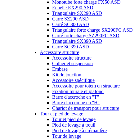
Monotube forte charge FX50 ASD
Echelle EX290 ASD
Triangulaire SX290 ASD
Carré SZ290 ASD
Carré SC300 ASD
Triangulaire forte charge SX290FC ASD
Carré forte charge SZ290FC ASD
Triangulaire SX390 ASD
Carré SC390 ASD
Accessoire structure
Accessoire structure
Collier et suspension
Embase
Kit de jonction
Accessoire spécifique
Accessoire pour totem en structure
Fixation murale et plafond
Barre d'accroche en ''T''
Barre d'accroche en ''H''
Chariot de transport pour structure
Tour et pied de levage
Tour et pied de levage
Pied de levage à treuil
Pied de levage à crémaillère
Tour de levage