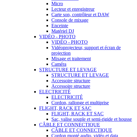
Micro
Lecteur et enregistreur
Carte son, contrôleur et DAW
Console de mixage
Enceinte
Matériel DJ
VIDÉO - PHOTO
VIDÉO - PHOTO
Vidéoprojecteur, support et écran de
projection
Mixage et traitement
Caméra
STRUCTURE ET LEVAGE
STRUCTURE ET LEVAGE
Accessoire structure
Accessoire structure
ELECTRICITÉ
ELECTRICITÉ
Cordon, rallonge et multiprise
FLIGHT, RACK ET SAC
FLIGHT, RACK ET SAC
Sac, valise souple et semi-rigide et housse
CÂBLE ET CONNECTIQUE
CÂBLE ET CONNECTIQUE
Cordon monté audio, vidéo et data