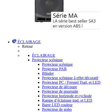
ÉCLAIRAGE
Retour
ÉCLAIRAGE
Projecteur scénique
Projecteur scénique
Projecteur PAR
Blinder
Projecteur scénique à effet décoratif
Projecteur PC / Fresnel Trad. et LED
Projecteur de découpe
Projecteur de poursuite
Projecteur horiziode et cycliode
Rampe d’éclairage trad. et LED
Barre LED couleur
Projecteur de gobo