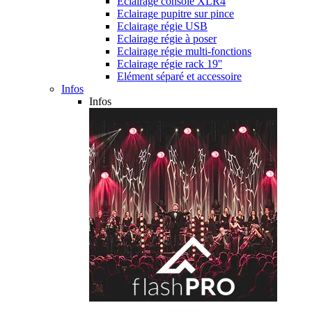
Eclairage console XLR4
Eclairage pupitre sur pince
Eclairage régie USB
Eclairage régie à poser
Eclairage régie multi-fonctions
Eclairage régie rack 19''
Elément séparé et accessoire
Infos
Infos