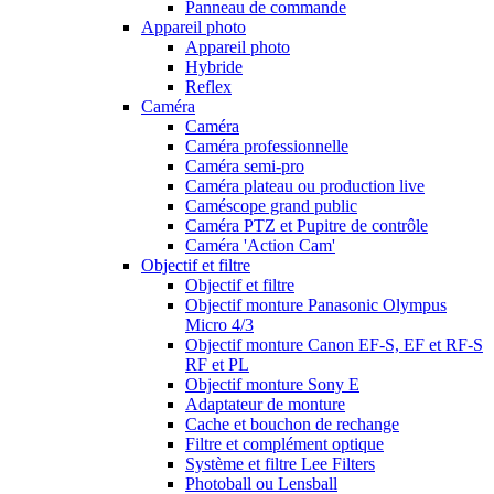
Panneau de commande
Appareil photo
Appareil photo
Hybride
Reflex
Caméra
Caméra
Caméra professionnelle
Caméra semi-pro
Caméra plateau ou production live
Caméscope grand public
Caméra PTZ et Pupitre de contrôle
Caméra 'Action Cam'
Objectif et filtre
Objectif et filtre
Objectif monture Panasonic Olympus
Micro 4/3
Objectif monture Canon EF-S, EF et RF-S
RF et PL
Objectif monture Sony E
Adaptateur de monture
Cache et bouchon de rechange
Filtre et complément optique
Système et filtre Lee Filters
Photoball ou Lensball