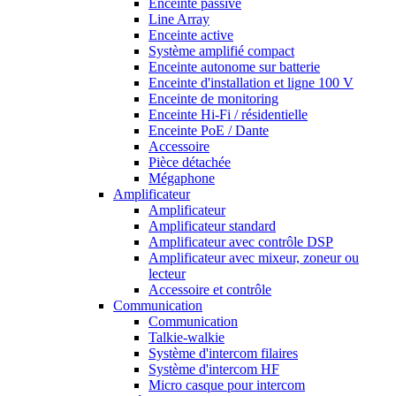
Enceinte passive
Line Array
Enceinte active
Système amplifié compact
Enceinte autonome sur batterie
Enceinte d'installation et ligne 100 V
Enceinte de monitoring
Enceinte Hi-Fi / résidentielle
Enceinte PoE / Dante
Accessoire
Pièce détachée
Mégaphone
Amplificateur
Amplificateur
Amplificateur standard
Amplificateur avec contrôle DSP
Amplificateur avec mixeur, zoneur ou
lecteur
Accessoire et contrôle
Communication
Communication
Talkie-walkie
Système d'intercom filaires
Système d'intercom HF
Micro casque pour intercom