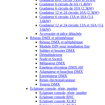
Gradateur 6 circuits de 6A (1.4kW)
Gradateur 6 circuits de 10A (2.3kW)
Gradateur 12 et 24 circuits 10A (2.3kW)
Gradateur 6 circuits 13A et 16A (3 à
3.6kW)
Gradateur 12 et 24 circuits 13A et 16A (3 à
3.6kW)
Accessoire et pièce détachée
Réseau DMX et périphérique
Réseau DMX et périphérique
Module DIN pour installation fixe
Splitter et booster DMX
Démultiplexeur
Node et Switch
Mélangeur DMX
Emetteur-récepteur DMX-HF
Adaptateur et bouchon DMX
Enregistreur DMX
Relais électromécanique
Testeur DMX
Eclairage console, régie, pupitre
Eclairage console, régie, pupitre
Eclairage console BNC
Eclairage console XLR3