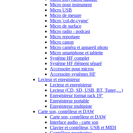
Micro pour instrument
Micro USB
Micro de mesure
Micro 'col-de-cygne'
Micro de surface
Micro radio - podcast
Micro reportage
Micro canon
Micro caméra et appareil photo
Micro smartphone et tablette
Système HF complet
Système HF élément séparé
Accessoire pour micros
Accessoire systèmes HF
Lecteur et enregistreur
Lecteur et enregistreur
Lecteur (CD, SD, USB, BT, Tuner,…)
Enregistreur format rack 19''
Enregistreur portable
Enregistreur multipiste
Carte son, contrôleur et DAW
Carte son, contrôleur et DAW
Interface audio - carte son
Clavier et contrôleur, USB et MIDI
Contrôleur monitoring