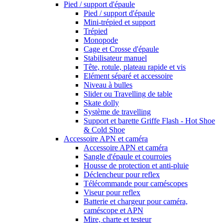
Pied / support d'épaule
Pied / support d'épaule
Mini-trépied et support
Trépied
Monopode
Cage et Crosse d'épaule
Stabilisateur manuel
Tête, rotule, plateau rapide et vis
Elément séparé et accessoire
Niveau à bulles
Slider ou Travelling de table
Skate dolly
Système de travelling
Support et barette Griffe Flash - Hot Shoe
& Cold Shoe
Accessoire APN et caméra
Accessoire APN et caméra
Sangle d'épaule et courroies
Housse de protection et anti-pluie
Déclencheur pour reflex
Télécommande pour caméscopes
Viseur pour reflex
Batterie et chargeur pour caméra,
caméscope et APN
Mire, charte et testeur