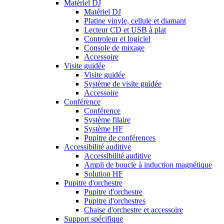
Matériel DJ
Matériel DJ
Platine vinyle, cellule et diamant
Lecteur CD et USB à plat
Controleur et logiciel
Console de mixage
Accessoire
Visite guidée
Visite guidée
Système de visite guidée
Accessoire
Conférence
Conférence
Système filaire
Système HF
Pupitre de conférences
Accessibilité auditive
Accessibilité auditive
Ampli de boucle à induction magnétique
Solution HF
Pupitre d'orchestre
Pupitre d'orchestre
Pupitre d'orchestres
Chaise d'orchestre et accessoire
Support spécifique