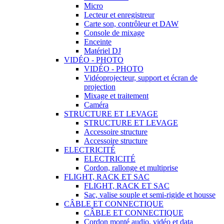
Micro
Lecteur et enregistreur
Carte son, contrôleur et DAW
Console de mixage
Enceinte
Matériel DJ
VIDÉO - PHOTO
VIDÉO - PHOTO
Vidéoprojecteur, support et écran de
projection
Mixage et traitement
Caméra
STRUCTURE ET LEVAGE
STRUCTURE ET LEVAGE
Accessoire structure
Accessoire structure
ELECTRICITÉ
ELECTRICITÉ
Cordon, rallonge et multiprise
FLIGHT, RACK ET SAC
FLIGHT, RACK ET SAC
Sac, valise souple et semi-rigide et housse
CÂBLE ET CONNECTIQUE
CÂBLE ET CONNECTIQUE
Cordon monté audio, vidéo et data