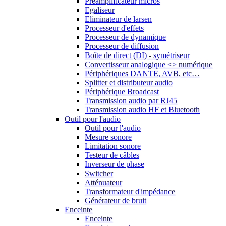
Préamplificateur micros
Egaliseur
Eliminateur de larsen
Processeur d'effets
Processeur de dynamique
Processeur de diffusion
Boîte de direct (DI) - symétriseur
Convertisseur analogique <> numérique
Périphériques DANTE, AVB, etc…
Splitter et distributeur audio
Périphérique Broadcast
Transmission audio par RJ45
Transmission audio HF et Bluetooth
Outil pour l'audio
Outil pour l'audio
Mesure sonore
Limitation sonore
Testeur de câbles
Inverseur de phase
Switcher
Atténuateur
Transformateur d'impédance
Générateur de bruit
Enceinte
Enceinte