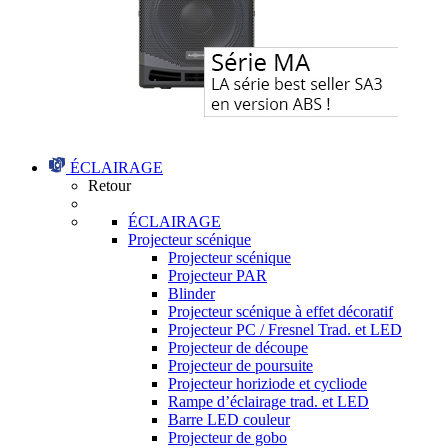
ÉCLAIRAGE
Retour
ÉCLAIRAGE
Projecteur scénique
Projecteur scénique
Projecteur PAR
Blinder
Projecteur scénique à effet décoratif
Projecteur PC / Fresnel Trad. et LED
Projecteur de découpe
Projecteur de poursuite
Projecteur horiziode et cycliode
Rampe d’éclairage trad. et LED
Barre LED couleur
Projecteur de gobo