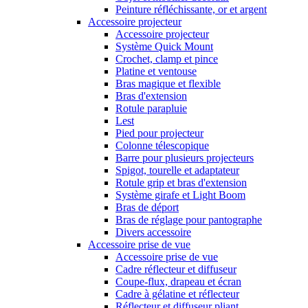
Peinture réfléchissante, or et argent
Accessoire projecteur
Accessoire projecteur
Système Quick Mount
Crochet, clamp et pince
Platine et ventouse
Bras magique et flexible
Bras d'extension
Rotule parapluie
Lest
Pied pour projecteur
Colonne télescopique
Barre pour plusieurs projecteurs
Spigot, tourelle et adaptateur
Rotule grip et bras d'extension
Système girafe et Light Boom
Bras de déport
Bras de réglage pour pantographe
Divers accessoire
Accessoire prise de vue
Accessoire prise de vue
Cadre réflecteur et diffuseur
Coupe-flux, drapeau et écran
Cadre à gélatine et réflecteur
Réflecteur et diffuseur pliant