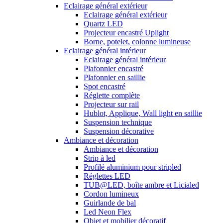
Eclairage général extérieur
Eclairage général extérieur
Quartz LED
Projecteur encastré Uplight
Borne, potelet, colonne lumineuse
Eclairage général intérieur
Eclairage général intérieur
Plafonnier encastré
Plafonnier en saillie
Spot encastré
Réglette complète
Projecteur sur rail
Hublot, Applique, Wall light en saillie
Suspension technique
Suspension décorative
Ambiance et décoration
Ambiance et décoration
Strip à led
Profilé aluminium pour stripled
Réglettes LED
TUB@LED, boîte ambre et Licialed
Cordon lumineux
Guirlande de bal
Led Neon Flex
Objet et mobilier décoratif