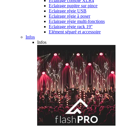
Eclairage console XLR4
Eclairage pupitre sur pince
Eclairage régie USB
Eclairage régie à poser
Eclairage régie multi-fonctions
Eclairage régie rack 19''
Elément séparé et accessoire
Infos
Infos