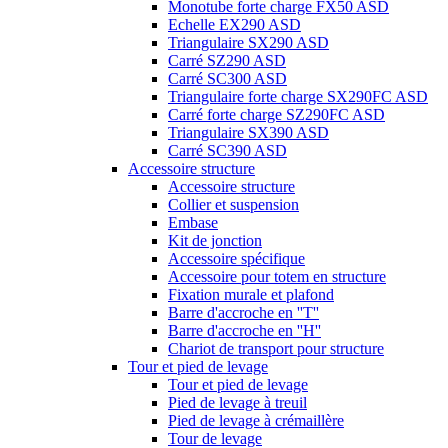
Monotube forte charge FX50 ASD
Echelle EX290 ASD
Triangulaire SX290 ASD
Carré SZ290 ASD
Carré SC300 ASD
Triangulaire forte charge SX290FC ASD
Carré forte charge SZ290FC ASD
Triangulaire SX390 ASD
Carré SC390 ASD
Accessoire structure
Accessoire structure
Collier et suspension
Embase
Kit de jonction
Accessoire spécifique
Accessoire pour totem en structure
Fixation murale et plafond
Barre d'accroche en ''T''
Barre d'accroche en ''H''
Chariot de transport pour structure
Tour et pied de levage
Tour et pied de levage
Pied de levage à treuil
Pied de levage à crémaillère
Tour de levage