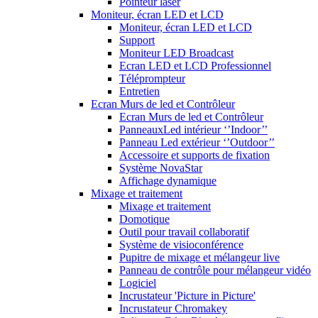
Pointeur laser
Moniteur, écran LED et LCD
Moniteur, écran LED et LCD
Support
Moniteur LED Broadcast
Ecran LED et LCD Professionnel
Téléprompteur
Entretien
Ecran Murs de led et Contrôleur
Ecran Murs de led et Contrôleur
PanneauxLed intérieur ‘’Indoor’’
Panneau Led extérieur ‘’Outdoor’’
Accessoire et supports de fixation
Système NovaStar
Affichage dynamique
Mixage et traitement
Mixage et traitement
Domotique
Outil pour travail collaboratif
Système de visioconférence
Pupitre de mixage et mélangeur live
Panneau de contrôle pour mélangeur vidéo
Logiciel
Incrustateur 'Picture in Picture'
Incrustateur Chromakey