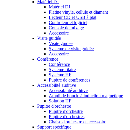
Matériel DJ
Matériel DJ
Platine vinyle, cellule et diamant
Lecteur CD et USB à plat
Controleur et logiciel
Console de mixage
Accessoire
Visite guidée
Visite guidée
Système de visite guidée
Accessoire
Conférence
Conférence
Système filaire
Système HF
Pupitre de conférences
Accessibilité auditive
Accessibilité auditive
Ampli de boucle à induction magnétique
Solution HF
Pupitre d'orchestre
Pupitre d'orchestre
Pupitre d'orchestres
Chaise d'orchestre et accessoire
Support spécifique