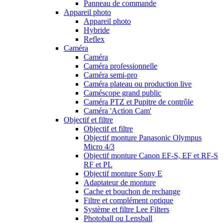
Panneau de commande
Appareil photo
Appareil photo
Hybride
Reflex
Caméra
Caméra
Caméra professionnelle
Caméra semi-pro
Caméra plateau ou production live
Caméscope grand public
Caméra PTZ et Pupitre de contrôle
Caméra 'Action Cam'
Objectif et filtre
Objectif et filtre
Objectif monture Panasonic Olympus
Micro 4/3
Objectif monture Canon EF-S, EF et RF-S
RF et PL
Objectif monture Sony E
Adaptateur de monture
Cache et bouchon de rechange
Filtre et complément optique
Système et filtre Lee Filters
Photoball ou Lensball