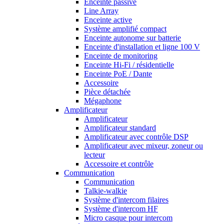
Enceinte passive
Line Array
Enceinte active
Système amplifié compact
Enceinte autonome sur batterie
Enceinte d'installation et ligne 100 V
Enceinte de monitoring
Enceinte Hi-Fi / résidentielle
Enceinte PoE / Dante
Accessoire
Pièce détachée
Mégaphone
Amplificateur
Amplificateur
Amplificateur standard
Amplificateur avec contrôle DSP
Amplificateur avec mixeur, zoneur ou
lecteur
Accessoire et contrôle
Communication
Communication
Talkie-walkie
Système d'intercom filaires
Système d'intercom HF
Micro casque pour intercom