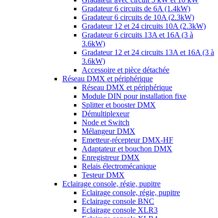
Gradateur 6 circuits de 6A (1.4kW)
Gradateur 6 circuits de 10A (2.3kW)
Gradateur 12 et 24 circuits 10A (2.3kW)
Gradateur 6 circuits 13A et 16A (3 à
3.6kW)
Gradateur 12 et 24 circuits 13A et 16A (3 à
3.6kW)
Accessoire et pièce détachée
Réseau DMX et périphérique
Réseau DMX et périphérique
Module DIN pour installation fixe
Splitter et booster DMX
Démultiplexeur
Node et Switch
Mélangeur DMX
Emetteur-récepteur DMX-HF
Adaptateur et bouchon DMX
Enregistreur DMX
Relais électromécanique
Testeur DMX
Eclairage console, régie, pupitre
Eclairage console, régie, pupitre
Eclairage console BNC
Eclairage console XLR3