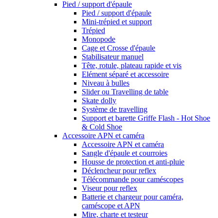
Pied / support d'épaule
Pied / support d'épaule
Mini-trépied et support
Trépied
Monopode
Cage et Crosse d'épaule
Stabilisateur manuel
Tête, rotule, plateau rapide et vis
Elément séparé et accessoire
Niveau à bulles
Slider ou Travelling de table
Skate dolly
Système de travelling
Support et barette Griffe Flash - Hot Shoe
& Cold Shoe
Accessoire APN et caméra
Accessoire APN et caméra
Sangle d'épaule et courroies
Housse de protection et anti-pluie
Déclencheur pour reflex
Télécommande pour caméscopes
Viseur pour reflex
Batterie et chargeur pour caméra,
caméscope et APN
Mire, charte et testeur