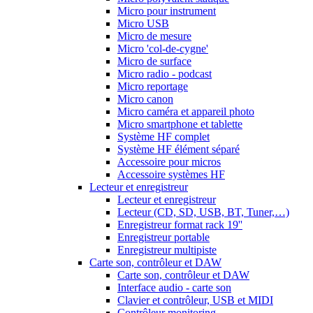
Micro pour instrument
Micro USB
Micro de mesure
Micro 'col-de-cygne'
Micro de surface
Micro radio - podcast
Micro reportage
Micro canon
Micro caméra et appareil photo
Micro smartphone et tablette
Système HF complet
Système HF élément séparé
Accessoire pour micros
Accessoire systèmes HF
Lecteur et enregistreur
Lecteur et enregistreur
Lecteur (CD, SD, USB, BT, Tuner,…)
Enregistreur format rack 19''
Enregistreur portable
Enregistreur multipiste
Carte son, contrôleur et DAW
Carte son, contrôleur et DAW
Interface audio - carte son
Clavier et contrôleur, USB et MIDI
Contrôleur monitoring