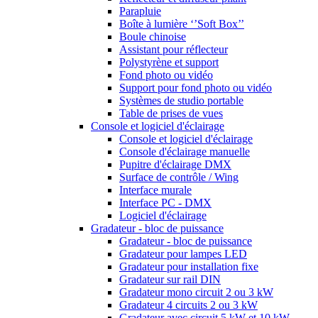
Parapluie
Boîte à lumière ‘’Soft Box’’
Boule chinoise
Assistant pour réflecteur
Polystyrène et support
Fond photo ou vidéo
Support pour fond photo ou vidéo
Systèmes de studio portable
Table de prises de vues
Console et logiciel d'éclairage
Console et logiciel d'éclairage
Console d'éclairage manuelle
Pupitre d'éclairage DMX
Surface de contrôle / Wing
Interface murale
Interface PC - DMX
Logiciel d'éclairage
Gradateur - bloc de puissance
Gradateur - bloc de puissance
Gradateur pour lampes LED
Gradateur pour installation fixe
Gradateur sur rail DIN
Gradateur mono circuit 2 ou 3 kW
Gradateur 4 circuits 2 ou 3 kW
Gradateur avec circuit 5 kW et 10 kW