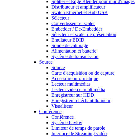
Splitter et Edge Blender pour mur d'images
Distributeur et amplificateur
Switch Ethernet et Hub USB
Sélecteur
Convertisseur et scaler
Embedder / De-Embedder
Sélecteur et scaler de présentation
Emulateur EDID
Sonde de calibrage
Alimentation et batterie
Système de transmission
Source
Source
Carte d'acquisition ou de capture
Accessoire informatique
Lecteur multimédias
Lecteur vidéo et multimédia
Enregistreur sur HDD
Enregistreur et échantillonneur
Visualiseur
Conférence
Conférence
Système Pavlov
Limiteur de temps de parole
Interface de Streaming vidéo