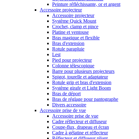
Peinture réfléchissante, or et argent
Accessoire projecteur
Accessoire projecteur
Système Quick Mount
Crochet, clamp et pince
Platine et ventouse
Bras magique et flexible
Bras d'extension
Rotule parapluie
Lest
Pied pour projecteur
Colonne télescopique
Barre pour plusieurs projecteurs
Spigot, tourelle et adaptateur
Rotule grip et bras d'extension
Système girafe et Light Boom
Bras de déport
Bras de réglage pour pantographe
Divers accessoire
Accessoire prise de vue
Accessoire prise de vue
Cadre réflecteur et diffuseur
Coupe-flux, drapeau et écran
Cadre à gélatine et réflecteur
Réflecteur et diffuseur pliant