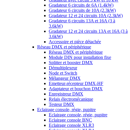
Gradateur 6 circuits de 6A (1.4kW)
Gradateur 6 circuits de 10A (2.3kW)
Gradateur 12 et 24 circuits 10A (2.3kW)
Gradateur 6 circuits 13A et 16A (3 à
3.6kW)
Gradateur 12 et 24 circuits 13A et 16A (3 à
3.6kW)
Accessoire et pièce détachée
Réseau DMX et périphérique
Réseau DMX et périphérique
Module DIN pour installation fixe
Splitter et booster DMX
Démultiplexeur
Node et Switch
Mélangeur DMX
Emetteur-récepteur DMX-HF
Adaptateur et bouchon DMX
Enregistreur DMX
Relais électromécanique
Testeur DMX
Eclairage console, régie, pupitre
Eclairage console, régie, pupitre
Eclairage console BNC
Eclairage console XLR3