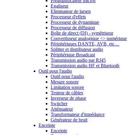
Préamplificateur micros
Egaliseur
Eliminateur de larsen
Processeur d'effets
Processeur de dynamique
Processeur de diffusion
Boîte de direct (DI) - symétriseur
Convertisseur analogique <> numérique
Périphériques DANTE, AVB, etc…
Splitter et distributeur audio
Périphérique Broadcast
Transmission audio par RJ45
Transmission audio HF et Bluetooth
Outil pour l'audio
Outil pour l'audio
Mesure sonore
Limitation sonore
Testeur de câbles
Inverseur de phase
Switcher
Atténuateur
Transformateur d'impédance
Générateur de bruit
Enceinte
Enceinte