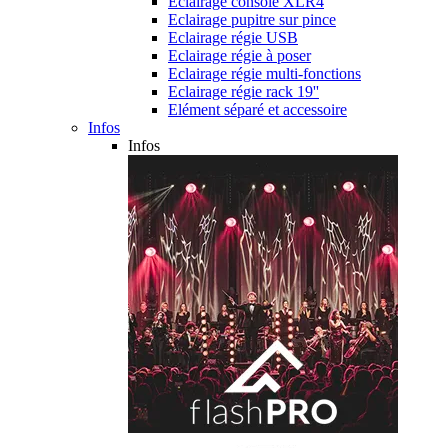
Eclairage console XLR4
Eclairage pupitre sur pince
Eclairage régie USB
Eclairage régie à poser
Eclairage régie multi-fonctions
Eclairage régie rack 19''
Elément séparé et accessoire
Infos
Infos