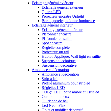
Eclairage général extérieur
Eclairage général extérieur
Quartz LED
Projecteur encastré Uplight
Borne, potelet, colonne lumineuse
Eclairage général intérieur
Eclairage général intérieur
Plafonnier encastré
Plafonnier en saillie
Spot encastré
Réglette complète
Projecteur sur rail
Hublot, Applique, Wall light en saillie
Suspension technique
Suspension décorative
Ambiance et décoration
Ambiance et décoration
Strip à led
Profilé aluminium pour stripled
Réglettes LED
TUB@LED, boîte ambre et Licialed
Cordon lumineux
Guirlande de bal
Led Neon Flex
Objet et mobilier décoratif