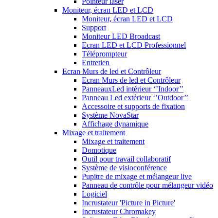
Pointeur laser
Moniteur, écran LED et LCD
Moniteur, écran LED et LCD
Support
Moniteur LED Broadcast
Ecran LED et LCD Professionnel
Téléprompteur
Entretien
Ecran Murs de led et Contrôleur
Ecran Murs de led et Contrôleur
PanneauxLed intérieur ‘’Indoor’’
Panneau Led extérieur ‘’Outdoor’’
Accessoire et supports de fixation
Système NovaStar
Affichage dynamique
Mixage et traitement
Mixage et traitement
Domotique
Outil pour travail collaboratif
Système de visioconférence
Pupitre de mixage et mélangeur live
Panneau de contrôle pour mélangeur vidéo
Logiciel
Incrustateur 'Picture in Picture'
Incrustateur Chromakey