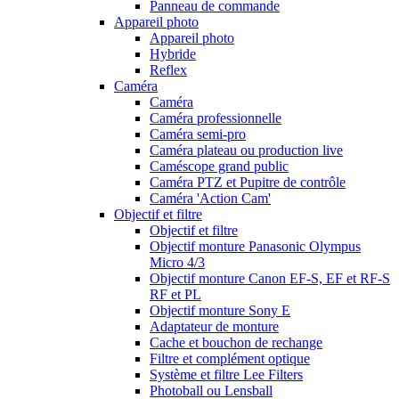
Panneau de commande
Appareil photo
Appareil photo
Hybride
Reflex
Caméra
Caméra
Caméra professionnelle
Caméra semi-pro
Caméra plateau ou production live
Caméscope grand public
Caméra PTZ et Pupitre de contrôle
Caméra 'Action Cam'
Objectif et filtre
Objectif et filtre
Objectif monture Panasonic Olympus
Micro 4/3
Objectif monture Canon EF-S, EF et RF-S
RF et PL
Objectif monture Sony E
Adaptateur de monture
Cache et bouchon de rechange
Filtre et complément optique
Système et filtre Lee Filters
Photoball ou Lensball