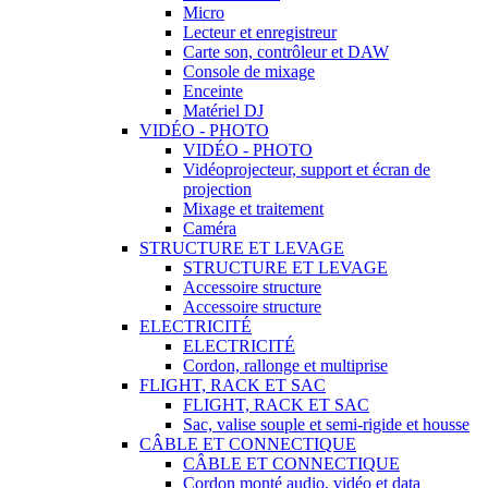
Micro
Lecteur et enregistreur
Carte son, contrôleur et DAW
Console de mixage
Enceinte
Matériel DJ
VIDÉO - PHOTO
VIDÉO - PHOTO
Vidéoprojecteur, support et écran de
projection
Mixage et traitement
Caméra
STRUCTURE ET LEVAGE
STRUCTURE ET LEVAGE
Accessoire structure
Accessoire structure
ELECTRICITÉ
ELECTRICITÉ
Cordon, rallonge et multiprise
FLIGHT, RACK ET SAC
FLIGHT, RACK ET SAC
Sac, valise souple et semi-rigide et housse
CÂBLE ET CONNECTIQUE
CÂBLE ET CONNECTIQUE
Cordon monté audio, vidéo et data