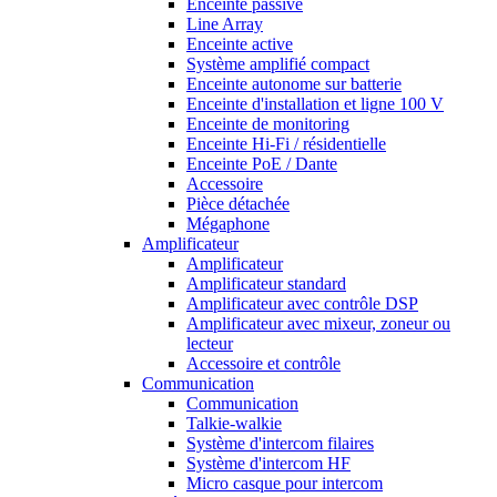
Enceinte passive
Line Array
Enceinte active
Système amplifié compact
Enceinte autonome sur batterie
Enceinte d'installation et ligne 100 V
Enceinte de monitoring
Enceinte Hi-Fi / résidentielle
Enceinte PoE / Dante
Accessoire
Pièce détachée
Mégaphone
Amplificateur
Amplificateur
Amplificateur standard
Amplificateur avec contrôle DSP
Amplificateur avec mixeur, zoneur ou
lecteur
Accessoire et contrôle
Communication
Communication
Talkie-walkie
Système d'intercom filaires
Système d'intercom HF
Micro casque pour intercom