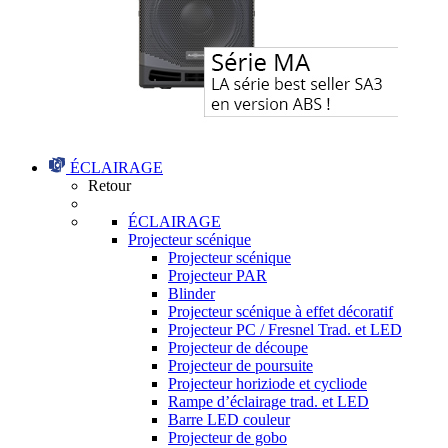
ÉCLAIRAGE
Retour
ÉCLAIRAGE
Projecteur scénique
Projecteur scénique
Projecteur PAR
Blinder
Projecteur scénique à effet décoratif
Projecteur PC / Fresnel Trad. et LED
Projecteur de découpe
Projecteur de poursuite
Projecteur horiziode et cycliode
Rampe d’éclairage trad. et LED
Barre LED couleur
Projecteur de gobo