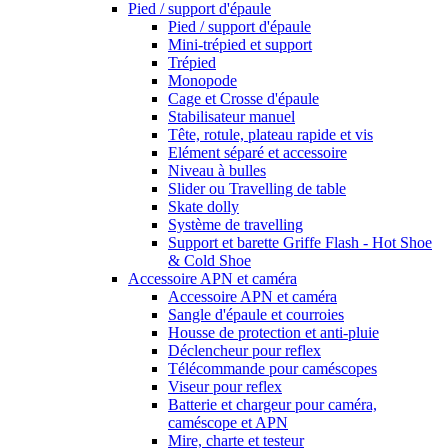
Pied / support d'épaule
Pied / support d'épaule
Mini-trépied et support
Trépied
Monopode
Cage et Crosse d'épaule
Stabilisateur manuel
Tête, rotule, plateau rapide et vis
Elément séparé et accessoire
Niveau à bulles
Slider ou Travelling de table
Skate dolly
Système de travelling
Support et barette Griffe Flash - Hot Shoe
& Cold Shoe
Accessoire APN et caméra
Accessoire APN et caméra
Sangle d'épaule et courroies
Housse de protection et anti-pluie
Déclencheur pour reflex
Télécommande pour caméscopes
Viseur pour reflex
Batterie et chargeur pour caméra,
caméscope et APN
Mire, charte et testeur