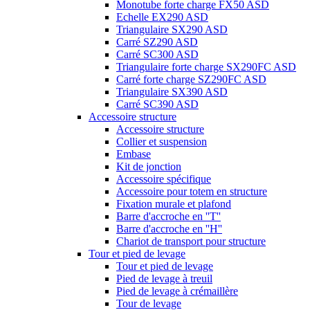
Monotube forte charge FX50 ASD
Echelle EX290 ASD
Triangulaire SX290 ASD
Carré SZ290 ASD
Carré SC300 ASD
Triangulaire forte charge SX290FC ASD
Carré forte charge SZ290FC ASD
Triangulaire SX390 ASD
Carré SC390 ASD
Accessoire structure
Accessoire structure
Collier et suspension
Embase
Kit de jonction
Accessoire spécifique
Accessoire pour totem en structure
Fixation murale et plafond
Barre d'accroche en ''T''
Barre d'accroche en ''H''
Chariot de transport pour structure
Tour et pied de levage
Tour et pied de levage
Pied de levage à treuil
Pied de levage à crémaillère
Tour de levage