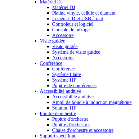
Matériel DJ
Matériel DJ
Platine vinyle, cellule et diamant
Lecteur CD et USB à plat
Controleur et logiciel
Console de mixage
Accessoire
Visite guidée
Visite guidée
Système de visite guidée
Accessoire
Conférence
Conférence
Système filaire
Système HF
Pupitre de conférences
Accessibilité auditive
Accessibilité auditive
Ampli de boucle à induction magnétique
Solution HF
Pupitre d'orchestre
Pupitre d'orchestre
Pupitre d'orchestres
Chaise d'orchestre et accessoire
Support spécifique