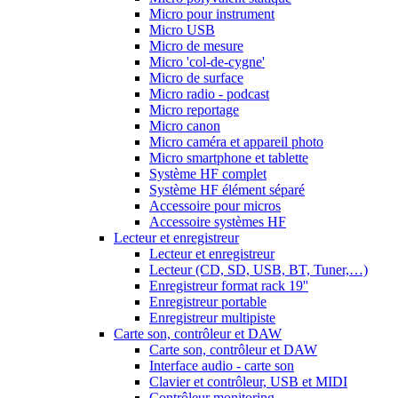
Micro pour instrument
Micro USB
Micro de mesure
Micro 'col-de-cygne'
Micro de surface
Micro radio - podcast
Micro reportage
Micro canon
Micro caméra et appareil photo
Micro smartphone et tablette
Système HF complet
Système HF élément séparé
Accessoire pour micros
Accessoire systèmes HF
Lecteur et enregistreur
Lecteur et enregistreur
Lecteur (CD, SD, USB, BT, Tuner,…)
Enregistreur format rack 19''
Enregistreur portable
Enregistreur multipiste
Carte son, contrôleur et DAW
Carte son, contrôleur et DAW
Interface audio - carte son
Clavier et contrôleur, USB et MIDI
Contrôleur monitoring