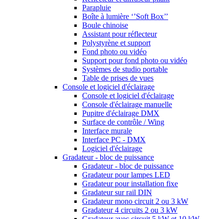
Parapluie
Boîte à lumière ‘’Soft Box’’
Boule chinoise
Assistant pour réflecteur
Polystyrène et support
Fond photo ou vidéo
Support pour fond photo ou vidéo
Systèmes de studio portable
Table de prises de vues
Console et logiciel d'éclairage
Console et logiciel d'éclairage
Console d'éclairage manuelle
Pupitre d'éclairage DMX
Surface de contrôle / Wing
Interface murale
Interface PC - DMX
Logiciel d'éclairage
Gradateur - bloc de puissance
Gradateur - bloc de puissance
Gradateur pour lampes LED
Gradateur pour installation fixe
Gradateur sur rail DIN
Gradateur mono circuit 2 ou 3 kW
Gradateur 4 circuits 2 ou 3 kW
Gradateur avec circuit 5 kW et 10 kW