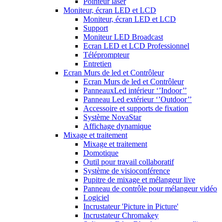
Pointeur laser
Moniteur, écran LED et LCD
Moniteur, écran LED et LCD
Support
Moniteur LED Broadcast
Ecran LED et LCD Professionnel
Téléprompteur
Entretien
Ecran Murs de led et Contrôleur
Ecran Murs de led et Contrôleur
PanneauxLed intérieur ‘’Indoor’’
Panneau Led extérieur ‘’Outdoor’’
Accessoire et supports de fixation
Système NovaStar
Affichage dynamique
Mixage et traitement
Mixage et traitement
Domotique
Outil pour travail collaboratif
Système de visioconférence
Pupitre de mixage et mélangeur live
Panneau de contrôle pour mélangeur vidéo
Logiciel
Incrustateur 'Picture in Picture'
Incrustateur Chromakey