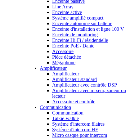
Enceinte passive
Line Array
Enceinte active
Système amplifié compact
Enceinte autonome sur batterie
Enceinte d'installation et ligne 100 V
Enceinte de monitoring
Enceinte Hi-Fi / résidentielle
Enceinte PoE / Dante
Accessoire
Pièce détachée
Mégaphone
Amplificateur
Amplificateur
Amplificateur standard
Amplificateur avec contrôle DSP
Amplificateur avec mixeur, zoneur ou
lecteur
Accessoire et contrôle
Communication
Communication
Talkie-walkie
Système d'intercom filaires
Système d'intercom HF
Micro casque pour intercom