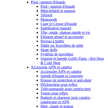
Pied / support d'épaule
Pied / support d'épaule
Mini-trépied et support
Trépied
Monopode
Cage et Crosse d'épaule
Stabilisateur manuel
Tête, rotule, plateau rapide et vis
Elément séparé et accessoire
Niveau à bulles
Slider ou Travelling de table
Skate dolly
Système de travelling
Support et barette Griffe Flash - Hot Shoe
& Cold Shoe
Accessoire APN et caméra
Accessoire APN et caméra
Sangle d'épaule et courroies
Housse de protection et anti-pluie
Déclencheur pour reflex
Télécommande pour caméscopes
Viseur pour reflex
Batterie et chargeur pour caméra,
caméscope et APN
Mire, charte et testeur