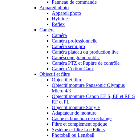
Panneau de commande
Appareil photo
Appareil photo
Hybride
Reflex
Caméra
Caméra
Caméra professionnelle
Caméra semi-pro
Caméra plateau ou production live
Caméscope grand public
Caméra PTZ et Pupitre de contrôle
Caméra 'Action Cam'
Objectif et filtre
Objectif et filtre
Objectif monture Panasonic Olympus
Micro 4/3
Objectif monture Canon EF-S, EF et RF-S
RF et PL
Objectif monture Sony E
Adaptateur de monture
Cache et bouchon de rechange
Filtre et complément optique
Système et filtre Lee Filters
Photoball ou Lensball