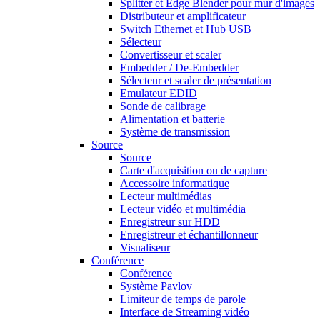
Splitter et Edge Blender pour mur d'images
Distributeur et amplificateur
Switch Ethernet et Hub USB
Sélecteur
Convertisseur et scaler
Embedder / De-Embedder
Sélecteur et scaler de présentation
Emulateur EDID
Sonde de calibrage
Alimentation et batterie
Système de transmission
Source
Source
Carte d'acquisition ou de capture
Accessoire informatique
Lecteur multimédias
Lecteur vidéo et multimédia
Enregistreur sur HDD
Enregistreur et échantillonneur
Visualiseur
Conférence
Conférence
Système Pavlov
Limiteur de temps de parole
Interface de Streaming vidéo