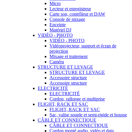
Micro
Lecteur et enregistreur
Carte son, contrôleur et DAW
Console de mixage
Enceinte
Matériel DJ
VIDÉO - PHOTO
VIDÉO - PHOTO
Vidéoprojecteur, support et écran de
projection
Mixage et traitement
Caméra
STRUCTURE ET LEVAGE
STRUCTURE ET LEVAGE
Accessoire structure
Accessoire structure
ELECTRICITÉ
ELECTRICITÉ
Cordon, rallonge et multiprise
FLIGHT, RACK ET SAC
FLIGHT, RACK ET SAC
Sac, valise souple et semi-rigide et housse
CÂBLE ET CONNECTIQUE
CÂBLE ET CONNECTIQUE
Cordon monté audio, vidéo et data