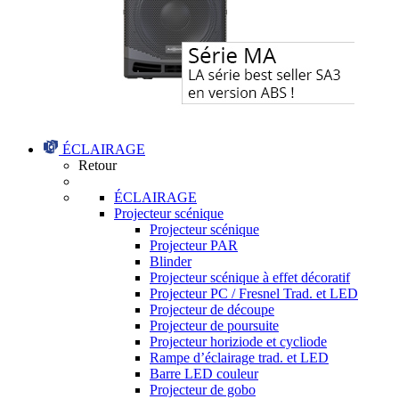
ÉCLAIRAGE
Retour
ÉCLAIRAGE
Projecteur scénique
Projecteur scénique
Projecteur PAR
Blinder
Projecteur scénique à effet décoratif
Projecteur PC / Fresnel Trad. et LED
Projecteur de découpe
Projecteur de poursuite
Projecteur horiziode et cycliode
Rampe d’éclairage trad. et LED
Barre LED couleur
Projecteur de gobo