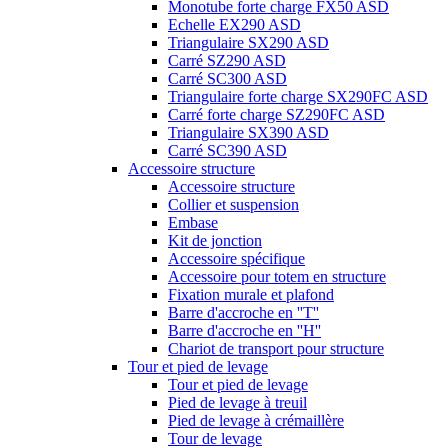
Monotube forte charge FX50 ASD
Echelle EX290 ASD
Triangulaire SX290 ASD
Carré SZ290 ASD
Carré SC300 ASD
Triangulaire forte charge SX290FC ASD
Carré forte charge SZ290FC ASD
Triangulaire SX390 ASD
Carré SC390 ASD
Accessoire structure
Accessoire structure
Collier et suspension
Embase
Kit de jonction
Accessoire spécifique
Accessoire pour totem en structure
Fixation murale et plafond
Barre d'accroche en ''T''
Barre d'accroche en ''H''
Chariot de transport pour structure
Tour et pied de levage
Tour et pied de levage
Pied de levage à treuil
Pied de levage à crémaillère
Tour de levage