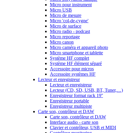
Micro pour instrument
Micro USB
Micro de mesure
Micro 'col-de-cygne'
Micro de surface
Micro radio - podcast
Micro reportage
Micro canon
Micro caméra et appareil photo
Micro smartphone et tablette
Système HF complet
Système HF élément séparé
Accessoire pour micros
Accessoire systèmes HF
Lecteur et enregistreur
Lecteur et enregistreur
Lecteur (CD, SD, USB, BT, Tuner,…)
Enregistreur format rack 19''
Enregistreur portable
Enregistreur multipiste
Carte son, contrôleur et DAW
Carte son, contrôleur et DAW
Interface audio - carte son
Clavier et contrôleur, USB et MIDI
Contrôleur monitoring