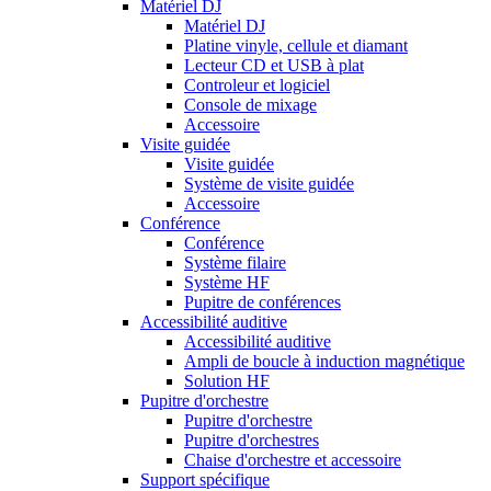
Matériel DJ
Matériel DJ
Platine vinyle, cellule et diamant
Lecteur CD et USB à plat
Controleur et logiciel
Console de mixage
Accessoire
Visite guidée
Visite guidée
Système de visite guidée
Accessoire
Conférence
Conférence
Système filaire
Système HF
Pupitre de conférences
Accessibilité auditive
Accessibilité auditive
Ampli de boucle à induction magnétique
Solution HF
Pupitre d'orchestre
Pupitre d'orchestre
Pupitre d'orchestres
Chaise d'orchestre et accessoire
Support spécifique