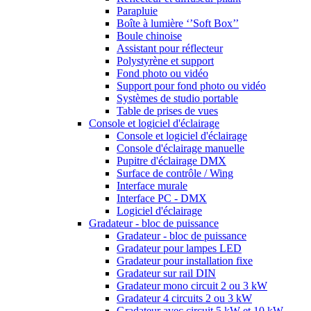
Parapluie
Boîte à lumière ‘’Soft Box’’
Boule chinoise
Assistant pour réflecteur
Polystyrène et support
Fond photo ou vidéo
Support pour fond photo ou vidéo
Systèmes de studio portable
Table de prises de vues
Console et logiciel d'éclairage
Console et logiciel d'éclairage
Console d'éclairage manuelle
Pupitre d'éclairage DMX
Surface de contrôle / Wing
Interface murale
Interface PC - DMX
Logiciel d'éclairage
Gradateur - bloc de puissance
Gradateur - bloc de puissance
Gradateur pour lampes LED
Gradateur pour installation fixe
Gradateur sur rail DIN
Gradateur mono circuit 2 ou 3 kW
Gradateur 4 circuits 2 ou 3 kW
Gradateur avec circuit 5 kW et 10 kW