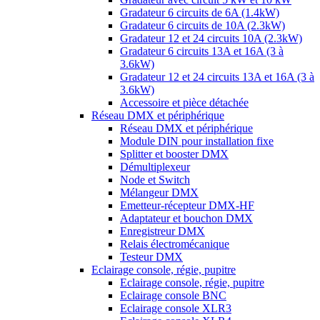
Gradateur 6 circuits de 6A (1.4kW)
Gradateur 6 circuits de 10A (2.3kW)
Gradateur 12 et 24 circuits 10A (2.3kW)
Gradateur 6 circuits 13A et 16A (3 à
3.6kW)
Gradateur 12 et 24 circuits 13A et 16A (3 à
3.6kW)
Accessoire et pièce détachée
Réseau DMX et périphérique
Réseau DMX et périphérique
Module DIN pour installation fixe
Splitter et booster DMX
Démultiplexeur
Node et Switch
Mélangeur DMX
Emetteur-récepteur DMX-HF
Adaptateur et bouchon DMX
Enregistreur DMX
Relais électromécanique
Testeur DMX
Eclairage console, régie, pupitre
Eclairage console, régie, pupitre
Eclairage console BNC
Eclairage console XLR3