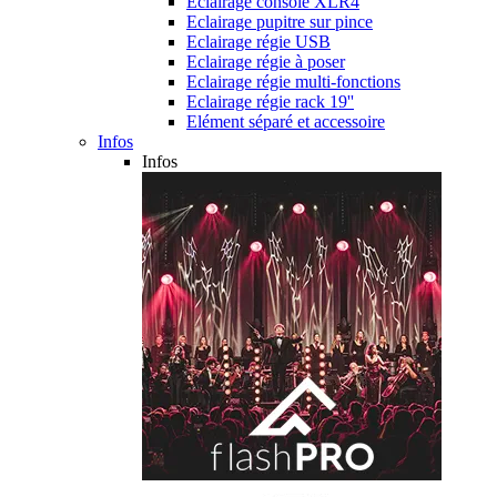
Eclairage console XLR4
Eclairage pupitre sur pince
Eclairage régie USB
Eclairage régie à poser
Eclairage régie multi-fonctions
Eclairage régie rack 19''
Elément séparé et accessoire
Infos
Infos