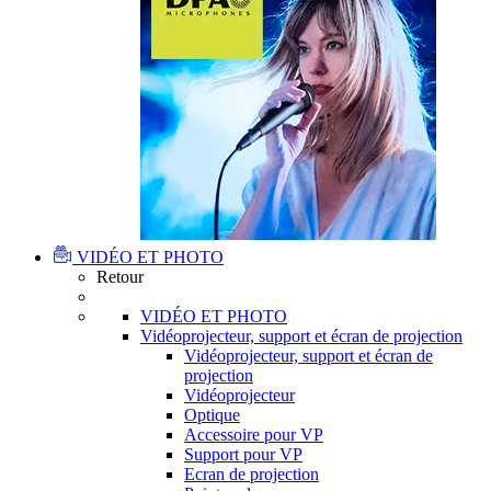
VIDÉO ET PHOTO
Retour
VIDÉO ET PHOTO
Vidéoprojecteur, support et écran de projection
Vidéoprojecteur, support et écran de
projection
Vidéoprojecteur
Optique
Accessoire pour VP
Support pour VP
Ecran de projection