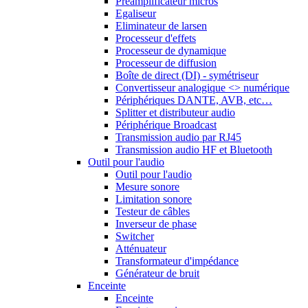
Préamplificateur micros
Egaliseur
Eliminateur de larsen
Processeur d'effets
Processeur de dynamique
Processeur de diffusion
Boîte de direct (DI) - symétriseur
Convertisseur analogique <> numérique
Périphériques DANTE, AVB, etc…
Splitter et distributeur audio
Périphérique Broadcast
Transmission audio par RJ45
Transmission audio HF et Bluetooth
Outil pour l'audio
Outil pour l'audio
Mesure sonore
Limitation sonore
Testeur de câbles
Inverseur de phase
Switcher
Atténuateur
Transformateur d'impédance
Générateur de bruit
Enceinte
Enceinte