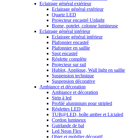
Eclairage général extérieur
Eclairage général extérieur
Quartz LED
Projecteur encastré Uplight
Borne, potelet, colonne lumineuse
Eclairage général intérieur
Eclairage général intérieur
Plafonnier encastré
Plafonnier en saillie
Spot encastré
Réglette complète
Projecteur sur rail
Hublot, Applique, Wall light en saillie
Suspension technique
Suspension décorative
Ambiance et décoration
Ambiance et décoration
Strip à led
Profilé aluminium pour stripled
Réglettes LED
TUB@LED, boîte ambre et Licialed
Cordon lumineux
Guirlande de bal
Led Neon Flex
Objet et mobilier décoratif