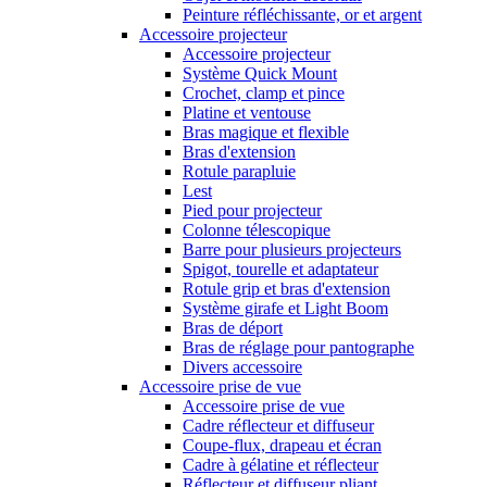
Peinture réfléchissante, or et argent
Accessoire projecteur
Accessoire projecteur
Système Quick Mount
Crochet, clamp et pince
Platine et ventouse
Bras magique et flexible
Bras d'extension
Rotule parapluie
Lest
Pied pour projecteur
Colonne télescopique
Barre pour plusieurs projecteurs
Spigot, tourelle et adaptateur
Rotule grip et bras d'extension
Système girafe et Light Boom
Bras de déport
Bras de réglage pour pantographe
Divers accessoire
Accessoire prise de vue
Accessoire prise de vue
Cadre réflecteur et diffuseur
Coupe-flux, drapeau et écran
Cadre à gélatine et réflecteur
Réflecteur et diffuseur pliant