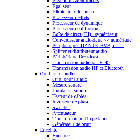
Préamplificateur micros
Egaliseur
Eliminateur de larsen
Processeur d'effets
Processeur de dynamique
Processeur de diffusion
Boîte de direct (DI) - symétriseur
Convertisseur analogique <> numérique
Périphériques DANTE, AVB, etc…
Splitter et distributeur audio
Périphérique Broadcast
Transmission audio par RJ45
Transmission audio HF et Bluetooth
Outil pour l'audio
Outil pour l'audio
Mesure sonore
Limitation sonore
Testeur de câbles
Inverseur de phase
Switcher
Atténuateur
Transformateur d'impédance
Générateur de bruit
Enceinte
Enceinte