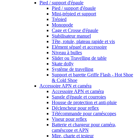
Pied / support d'épaule
Pied / support d'épaule
Mini-trépied et support
Trépied
Monopode
Cage et Crosse d'épaule
Stabilisateur manuel
Tête, rotule, plateau rapide et vis
Elément séparé et accessoire
Niveau à bulles
Slider ou Travelling de table
Skate dolly
Système de travelling
Support et barette Griffe Flash - Hot Shoe
& Cold Shoe
Accessoire APN et caméra
Accessoire APN et caméra
Sangle d'épaule et courroies
Housse de protection et anti-pluie
Déclencheur pour reflex
Télécommande pour caméscopes
Viseur pour reflex
Batterie et chargeur pour caméra,
caméscope et APN
Mire, charte et testeur