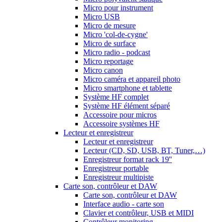
Micro pour instrument
Micro USB
Micro de mesure
Micro 'col-de-cygne'
Micro de surface
Micro radio - podcast
Micro reportage
Micro canon
Micro caméra et appareil photo
Micro smartphone et tablette
Système HF complet
Système HF élément séparé
Accessoire pour micros
Accessoire systèmes HF
Lecteur et enregistreur
Lecteur et enregistreur
Lecteur (CD, SD, USB, BT, Tuner,…)
Enregistreur format rack 19''
Enregistreur portable
Enregistreur multipiste
Carte son, contrôleur et DAW
Carte son, contrôleur et DAW
Interface audio - carte son
Clavier et contrôleur, USB et MIDI
Contrôleur monitoring