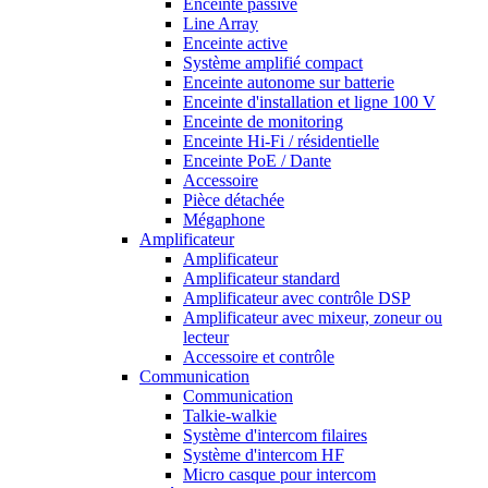
Enceinte passive
Line Array
Enceinte active
Système amplifié compact
Enceinte autonome sur batterie
Enceinte d'installation et ligne 100 V
Enceinte de monitoring
Enceinte Hi-Fi / résidentielle
Enceinte PoE / Dante
Accessoire
Pièce détachée
Mégaphone
Amplificateur
Amplificateur
Amplificateur standard
Amplificateur avec contrôle DSP
Amplificateur avec mixeur, zoneur ou
lecteur
Accessoire et contrôle
Communication
Communication
Talkie-walkie
Système d'intercom filaires
Système d'intercom HF
Micro casque pour intercom