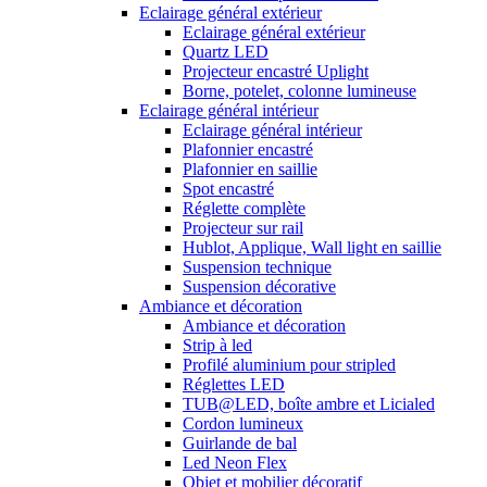
Eclairage général extérieur
Eclairage général extérieur
Quartz LED
Projecteur encastré Uplight
Borne, potelet, colonne lumineuse
Eclairage général intérieur
Eclairage général intérieur
Plafonnier encastré
Plafonnier en saillie
Spot encastré
Réglette complète
Projecteur sur rail
Hublot, Applique, Wall light en saillie
Suspension technique
Suspension décorative
Ambiance et décoration
Ambiance et décoration
Strip à led
Profilé aluminium pour stripled
Réglettes LED
TUB@LED, boîte ambre et Licialed
Cordon lumineux
Guirlande de bal
Led Neon Flex
Objet et mobilier décoratif