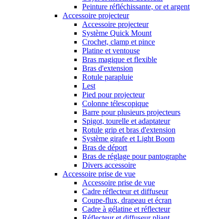
Peinture réfléchissante, or et argent
Accessoire projecteur
Accessoire projecteur
Système Quick Mount
Crochet, clamp et pince
Platine et ventouse
Bras magique et flexible
Bras d'extension
Rotule parapluie
Lest
Pied pour projecteur
Colonne télescopique
Barre pour plusieurs projecteurs
Spigot, tourelle et adaptateur
Rotule grip et bras d'extension
Système girafe et Light Boom
Bras de déport
Bras de réglage pour pantographe
Divers accessoire
Accessoire prise de vue
Accessoire prise de vue
Cadre réflecteur et diffuseur
Coupe-flux, drapeau et écran
Cadre à gélatine et réflecteur
Réflecteur et diffuseur pliant