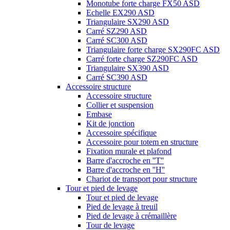
Monotube forte charge FX50 ASD
Echelle EX290 ASD
Triangulaire SX290 ASD
Carré SZ290 ASD
Carré SC300 ASD
Triangulaire forte charge SX290FC ASD
Carré forte charge SZ290FC ASD
Triangulaire SX390 ASD
Carré SC390 ASD
Accessoire structure
Accessoire structure
Collier et suspension
Embase
Kit de jonction
Accessoire spécifique
Accessoire pour totem en structure
Fixation murale et plafond
Barre d'accroche en ''T''
Barre d'accroche en ''H''
Chariot de transport pour structure
Tour et pied de levage
Tour et pied de levage
Pied de levage à treuil
Pied de levage à crémaillère
Tour de levage