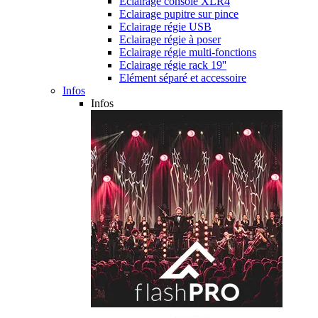
Eclairage console XLR4
Eclairage pupitre sur pince
Eclairage régie USB
Eclairage régie à poser
Eclairage régie multi-fonctions
Eclairage régie rack 19''
Elément séparé et accessoire
Infos
Infos