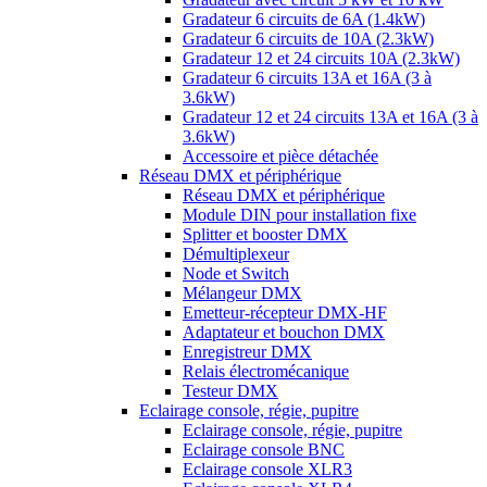
Gradateur 6 circuits de 6A (1.4kW)
Gradateur 6 circuits de 10A (2.3kW)
Gradateur 12 et 24 circuits 10A (2.3kW)
Gradateur 6 circuits 13A et 16A (3 à
3.6kW)
Gradateur 12 et 24 circuits 13A et 16A (3 à
3.6kW)
Accessoire et pièce détachée
Réseau DMX et périphérique
Réseau DMX et périphérique
Module DIN pour installation fixe
Splitter et booster DMX
Démultiplexeur
Node et Switch
Mélangeur DMX
Emetteur-récepteur DMX-HF
Adaptateur et bouchon DMX
Enregistreur DMX
Relais électromécanique
Testeur DMX
Eclairage console, régie, pupitre
Eclairage console, régie, pupitre
Eclairage console BNC
Eclairage console XLR3