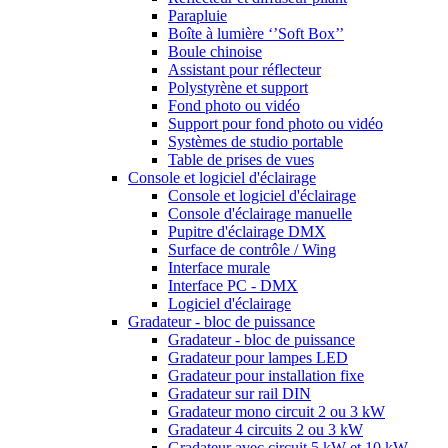
Parapluie
Boîte à lumière ‘’Soft Box’’
Boule chinoise
Assistant pour réflecteur
Polystyrène et support
Fond photo ou vidéo
Support pour fond photo ou vidéo
Systèmes de studio portable
Table de prises de vues
Console et logiciel d'éclairage
Console et logiciel d'éclairage
Console d'éclairage manuelle
Pupitre d'éclairage DMX
Surface de contrôle / Wing
Interface murale
Interface PC - DMX
Logiciel d'éclairage
Gradateur - bloc de puissance
Gradateur - bloc de puissance
Gradateur pour lampes LED
Gradateur pour installation fixe
Gradateur sur rail DIN
Gradateur mono circuit 2 ou 3 kW
Gradateur 4 circuits 2 ou 3 kW
Gradateur avec circuit 5 kW et 10 kW