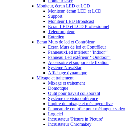
Pointeur laser
Moniteur, écran LED et LCD
Moniteur, écran LED et LCD
Support
Moniteur LED Broadcast
Ecran LED et LCD Professionnel
Téléprompteur
Entretien
Ecran Murs de led et Contrôleur
Ecran Murs de led et Contrôleur
PanneauxLed intérieur ‘’Indoor’’
Panneau Led extérieur ‘’Outdoor’’
Accessoire et supports de fixation
Système NovaStar
Affichage dynamique
Mixage et traitement
Mixage et traitement
Domotique
Outil pour travail collaboratif
Système de visioconférence
Pupitre de mixage et mélangeur live
Panneau de contrôle pour mélangeur vidéo
Logiciel
Incrustateur 'Picture in Picture'
Incrustateur Chromakey