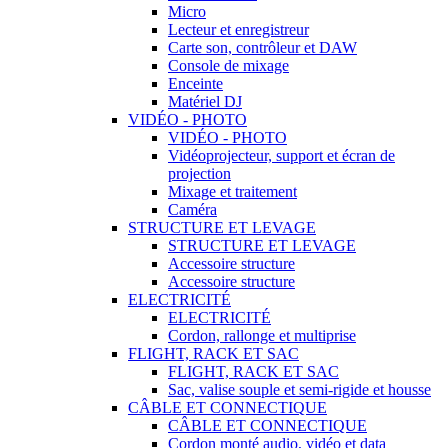
Micro
Lecteur et enregistreur
Carte son, contrôleur et DAW
Console de mixage
Enceinte
Matériel DJ
VIDÉO - PHOTO
VIDÉO - PHOTO
Vidéoprojecteur, support et écran de
projection
Mixage et traitement
Caméra
STRUCTURE ET LEVAGE
STRUCTURE ET LEVAGE
Accessoire structure
Accessoire structure
ELECTRICITÉ
ELECTRICITÉ
Cordon, rallonge et multiprise
FLIGHT, RACK ET SAC
FLIGHT, RACK ET SAC
Sac, valise souple et semi-rigide et housse
CÂBLE ET CONNECTIQUE
CÂBLE ET CONNECTIQUE
Cordon monté audio, vidéo et data