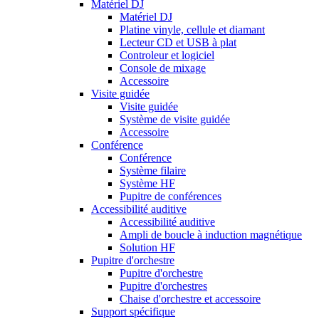
Matériel DJ
Matériel DJ
Platine vinyle, cellule et diamant
Lecteur CD et USB à plat
Controleur et logiciel
Console de mixage
Accessoire
Visite guidée
Visite guidée
Système de visite guidée
Accessoire
Conférence
Conférence
Système filaire
Système HF
Pupitre de conférences
Accessibilité auditive
Accessibilité auditive
Ampli de boucle à induction magnétique
Solution HF
Pupitre d'orchestre
Pupitre d'orchestre
Pupitre d'orchestres
Chaise d'orchestre et accessoire
Support spécifique