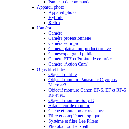
Panneau de commande
Appareil photo
Appareil photo
Hybride
Reflex
Caméra
Caméra
Caméra professionnelle
Caméra semi-pro
Caméra plateau ou production live
Caméscope grand public
Caméra PTZ et Pupitre de contrôle
Caméra 'Action Cam'
Objectif et filtre
Objectif et filtre
Objectif monture Panasonic Olympus
Micro 4/3
Objectif monture Canon EF-S, EF et RF-S
RF et PL
Objectif monture Sony E
Adaptateur de monture
Cache et bouchon de rechange
Filtre et complément optique
Système et filtre Lee Filters
Photoball ou Lensball