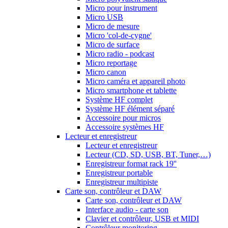
Micro pour instrument
Micro USB
Micro de mesure
Micro 'col-de-cygne'
Micro de surface
Micro radio - podcast
Micro reportage
Micro canon
Micro caméra et appareil photo
Micro smartphone et tablette
Système HF complet
Système HF élément séparé
Accessoire pour micros
Accessoire systèmes HF
Lecteur et enregistreur
Lecteur et enregistreur
Lecteur (CD, SD, USB, BT, Tuner,…)
Enregistreur format rack 19''
Enregistreur portable
Enregistreur multipiste
Carte son, contrôleur et DAW
Carte son, contrôleur et DAW
Interface audio - carte son
Clavier et contrôleur, USB et MIDI
Contrôleur monitoring