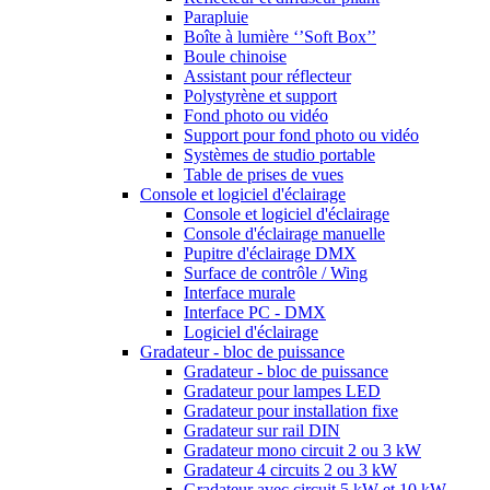
Parapluie
Boîte à lumière ‘’Soft Box’’
Boule chinoise
Assistant pour réflecteur
Polystyrène et support
Fond photo ou vidéo
Support pour fond photo ou vidéo
Systèmes de studio portable
Table de prises de vues
Console et logiciel d'éclairage
Console et logiciel d'éclairage
Console d'éclairage manuelle
Pupitre d'éclairage DMX
Surface de contrôle / Wing
Interface murale
Interface PC - DMX
Logiciel d'éclairage
Gradateur - bloc de puissance
Gradateur - bloc de puissance
Gradateur pour lampes LED
Gradateur pour installation fixe
Gradateur sur rail DIN
Gradateur mono circuit 2 ou 3 kW
Gradateur 4 circuits 2 ou 3 kW
Gradateur avec circuit 5 kW et 10 kW