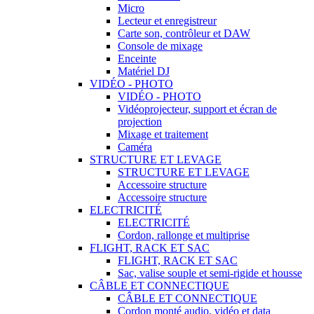
Micro
Lecteur et enregistreur
Carte son, contrôleur et DAW
Console de mixage
Enceinte
Matériel DJ
VIDÉO - PHOTO
VIDÉO - PHOTO
Vidéoprojecteur, support et écran de
projection
Mixage et traitement
Caméra
STRUCTURE ET LEVAGE
STRUCTURE ET LEVAGE
Accessoire structure
Accessoire structure
ELECTRICITÉ
ELECTRICITÉ
Cordon, rallonge et multiprise
FLIGHT, RACK ET SAC
FLIGHT, RACK ET SAC
Sac, valise souple et semi-rigide et housse
CÂBLE ET CONNECTIQUE
CÂBLE ET CONNECTIQUE
Cordon monté audio, vidéo et data