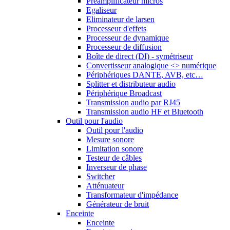
Préamplificateur micros
Egaliseur
Eliminateur de larsen
Processeur d'effets
Processeur de dynamique
Processeur de diffusion
Boîte de direct (DI) - symétriseur
Convertisseur analogique <> numérique
Périphériques DANTE, AVB, etc…
Splitter et distributeur audio
Périphérique Broadcast
Transmission audio par RJ45
Transmission audio HF et Bluetooth
Outil pour l'audio
Outil pour l'audio
Mesure sonore
Limitation sonore
Testeur de câbles
Inverseur de phase
Switcher
Atténuateur
Transformateur d'impédance
Générateur de bruit
Enceinte
Enceinte