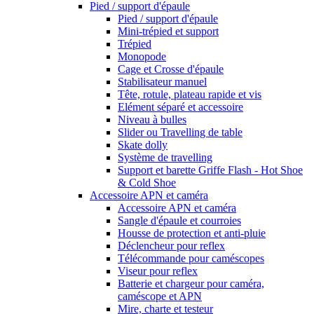
Pied / support d'épaule
Pied / support d'épaule
Mini-trépied et support
Trépied
Monopode
Cage et Crosse d'épaule
Stabilisateur manuel
Tête, rotule, plateau rapide et vis
Elément séparé et accessoire
Niveau à bulles
Slider ou Travelling de table
Skate dolly
Système de travelling
Support et barette Griffe Flash - Hot Shoe
& Cold Shoe
Accessoire APN et caméra
Accessoire APN et caméra
Sangle d'épaule et courroies
Housse de protection et anti-pluie
Déclencheur pour reflex
Télécommande pour caméscopes
Viseur pour reflex
Batterie et chargeur pour caméra,
caméscope et APN
Mire, charte et testeur