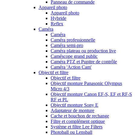
Panneau de commande
Appareil photo
Appareil photo
Hybride
Reflex
Caméra
Caméra
Caméra professionnelle
Caméra semi-pro
Caméra plateau ou production live
Caméscope grand public
Caméra PTZ et Pupitre de contrôle
Caméra 'Action Cam'
Objectif et filtre
Objectif et filtre
Objectif monture Panasonic Olympus
Micro 4/3
Objectif monture Canon EF-S, EF et RF-S
RF et PL
Objectif monture Sony E
Adaptateur de monture
Cache et bouchon de rechange
Filtre et complément optique
Système et filtre Lee Filters
Photoball ou Lensball