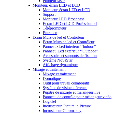
Pointeur laser
Moniteur, écran LED et LCD
Moniteur, écran LED et LCD
Support
Moniteur LED Broadcast
Ecran LED et LCD Professionnel
Téléprompteur
Entretien
Ecran Murs de led et Contrôleur
Ecran Murs de led et Contrôleur
PanneauxLed intérieur ‘’Indoor’’
Panneau Led extérieur ‘’Outdoor’’
Accessoire et supports de fixation
Système NovaStar
Affichage dynamique
Mixage et traitement
Mixage et traitement
Domotique
Outil pour travail collaboratif
Système de visioconférence
Pupitre de mixage et mélangeur live
Panneau de contrôle pour mélangeur vidéo
Logiciel
Incrustateur 'Picture in Picture'
Incrustateur Chromakey