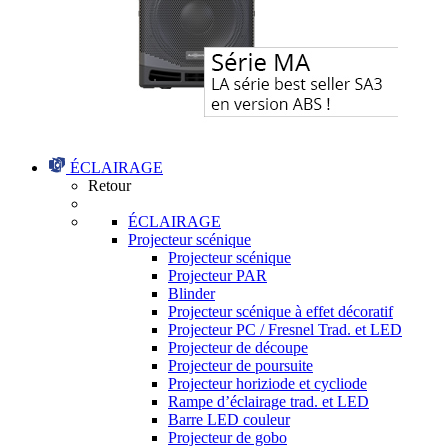
ÉCLAIRAGE
Retour
ÉCLAIRAGE
Projecteur scénique
Projecteur scénique
Projecteur PAR
Blinder
Projecteur scénique à effet décoratif
Projecteur PC / Fresnel Trad. et LED
Projecteur de découpe
Projecteur de poursuite
Projecteur horiziode et cycliode
Rampe d’éclairage trad. et LED
Barre LED couleur
Projecteur de gobo