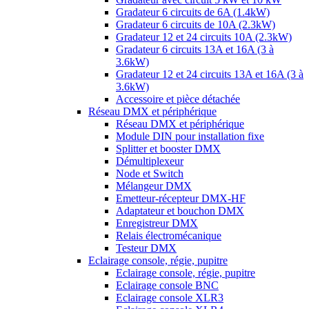
Gradateur 6 circuits de 6A (1.4kW)
Gradateur 6 circuits de 10A (2.3kW)
Gradateur 12 et 24 circuits 10A (2.3kW)
Gradateur 6 circuits 13A et 16A (3 à
3.6kW)
Gradateur 12 et 24 circuits 13A et 16A (3 à
3.6kW)
Accessoire et pièce détachée
Réseau DMX et périphérique
Réseau DMX et périphérique
Module DIN pour installation fixe
Splitter et booster DMX
Démultiplexeur
Node et Switch
Mélangeur DMX
Emetteur-récepteur DMX-HF
Adaptateur et bouchon DMX
Enregistreur DMX
Relais électromécanique
Testeur DMX
Eclairage console, régie, pupitre
Eclairage console, régie, pupitre
Eclairage console BNC
Eclairage console XLR3