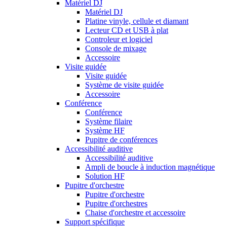
Matériel DJ
Matériel DJ
Platine vinyle, cellule et diamant
Lecteur CD et USB à plat
Controleur et logiciel
Console de mixage
Accessoire
Visite guidée
Visite guidée
Système de visite guidée
Accessoire
Conférence
Conférence
Système filaire
Système HF
Pupitre de conférences
Accessibilité auditive
Accessibilité auditive
Ampli de boucle à induction magnétique
Solution HF
Pupitre d'orchestre
Pupitre d'orchestre
Pupitre d'orchestres
Chaise d'orchestre et accessoire
Support spécifique