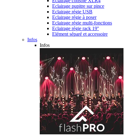
Eclairage console XLR4
Eclairage pupitre sur pince
Eclairage régie USB
Eclairage régie à poser
Eclairage régie multi-fonctions
Eclairage régie rack 19''
Elément séparé et accessoire
Infos
Infos