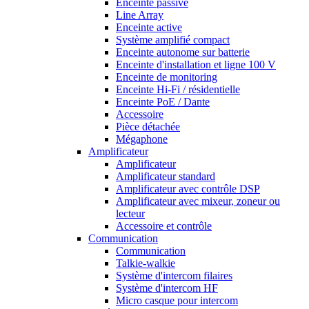
Enceinte passive
Line Array
Enceinte active
Système amplifié compact
Enceinte autonome sur batterie
Enceinte d'installation et ligne 100 V
Enceinte de monitoring
Enceinte Hi-Fi / résidentielle
Enceinte PoE / Dante
Accessoire
Pièce détachée
Mégaphone
Amplificateur
Amplificateur
Amplificateur standard
Amplificateur avec contrôle DSP
Amplificateur avec mixeur, zoneur ou
lecteur
Accessoire et contrôle
Communication
Communication
Talkie-walkie
Système d'intercom filaires
Système d'intercom HF
Micro casque pour intercom