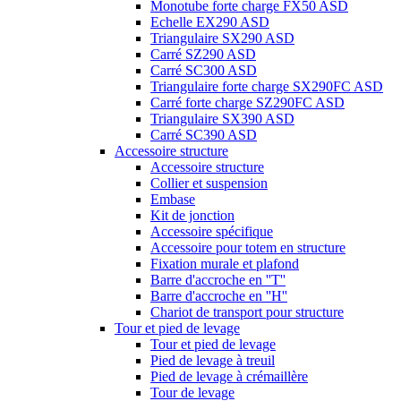
Monotube forte charge FX50 ASD
Echelle EX290 ASD
Triangulaire SX290 ASD
Carré SZ290 ASD
Carré SC300 ASD
Triangulaire forte charge SX290FC ASD
Carré forte charge SZ290FC ASD
Triangulaire SX390 ASD
Carré SC390 ASD
Accessoire structure
Accessoire structure
Collier et suspension
Embase
Kit de jonction
Accessoire spécifique
Accessoire pour totem en structure
Fixation murale et plafond
Barre d'accroche en ''T''
Barre d'accroche en ''H''
Chariot de transport pour structure
Tour et pied de levage
Tour et pied de levage
Pied de levage à treuil
Pied de levage à crémaillère
Tour de levage