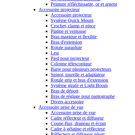
Peinture réfléchissante, or et argent
Accessoire projecteur
Accessoire projecteur
Système Quick Mount
Crochet, clamp et pince
Platine et ventouse
Bras magique et flexible
Bras d'extension
Rotule parapluie
Lest
Pied pour projecteur
Colonne télescopique
Barre pour plusieurs projecteurs
Spigot, tourelle et adaptateur
Rotule grip et bras d'extension
Système girafe et Light Boom
Bras de déport
Bras de réglage pour pantographe
Divers accessoire
Accessoire prise de vue
Accessoire prise de vue
Cadre réflecteur et diffuseur
Coupe-flux, drapeau et écran
Cadre à gélatine et réflecteur
Réflecteur et diffuseur pliant