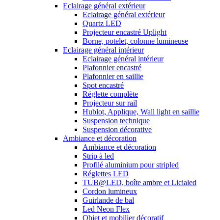
Eclairage général extérieur
Eclairage général extérieur
Quartz LED
Projecteur encastré Uplight
Borne, potelet, colonne lumineuse
Eclairage général intérieur
Eclairage général intérieur
Plafonnier encastré
Plafonnier en saillie
Spot encastré
Réglette complète
Projecteur sur rail
Hublot, Applique, Wall light en saillie
Suspension technique
Suspension décorative
Ambiance et décoration
Ambiance et décoration
Strip à led
Profilé aluminium pour stripled
Réglettes LED
TUB@LED, boîte ambre et Licialed
Cordon lumineux
Guirlande de bal
Led Neon Flex
Objet et mobilier décoratif