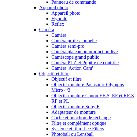
Panneau de commande
Appareil photo
Appareil photo
Hybride
Reflex
Caméra
Caméra
Caméra professionnelle
Caméra semi-pro
Caméra plateau ou production live
Caméscope grand public
Caméra PTZ et Pupitre de contrôle
Caméra 'Action Cam'
Objectif et filtre
Objectif et filtre
Objectif monture Panasonic Olympus
Micro 4/3
Objectif monture Canon EF-S, EF et RF-S
RF et PL
Objectif monture Sony E
Adaptateur de monture
Cache et bouchon de rechange
Filtre et complément optique
Système et filtre Lee Filters
Photoball ou Lensball