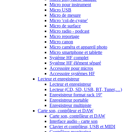
Micro pour instrument
Micro USB
Micro de mesure
Micro 'col-de-cygne'
Micro de surface
Micro radio - podcast
Micro reportage
Micro canon
Micro caméra et appareil photo
Micro smartphone et tablette
Système HF complet
Système HF élément séparé
Accessoire pour micros
Accessoire systèmes HF
Lecteur et enregistreur
Lecteur et enregistreur
Lecteur (CD, SD, USB, BT, Tuner,…)
Enregistreur format rack 19''
Enregistreur portable
Enregistreur multipiste
Carte son, contrôleur et DAW
Carte son, contrôleur et DAW
Interface audio - carte son
Clavier et contrôleur, USB et MIDI
Contrôleur monitoring