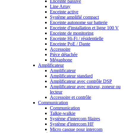
Enceinte passive
Line Array
Enceinte active
Système amplifié compact
Enceinte autonome sur batterie
Enceinte d'installation et ligne 100 V
Enceinte de monitoring
Enceinte Hi-Fi / résidentielle
Enceinte PoE / Dante
Accessoire
Pièce détachée
Mégaphone
Amplificateur
Amplificateur
Amplificateur standard
Amplificateur avec contrôle DSP
Amplificateur avec mixeur, zoneur ou
lecteur
Accessoire et contrôle
Communication
Communication
Talkie-walkie
Système d'intercom filaires
Système d'intercom HF
Micro casque pour intercom