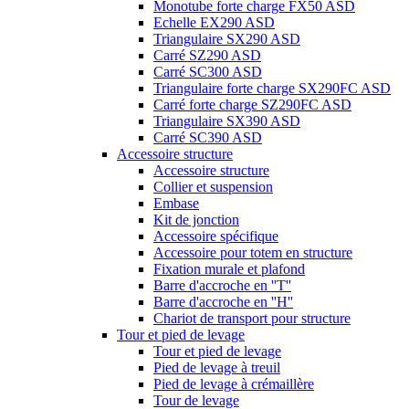
Monotube forte charge FX50 ASD
Echelle EX290 ASD
Triangulaire SX290 ASD
Carré SZ290 ASD
Carré SC300 ASD
Triangulaire forte charge SX290FC ASD
Carré forte charge SZ290FC ASD
Triangulaire SX390 ASD
Carré SC390 ASD
Accessoire structure
Accessoire structure
Collier et suspension
Embase
Kit de jonction
Accessoire spécifique
Accessoire pour totem en structure
Fixation murale et plafond
Barre d'accroche en ''T''
Barre d'accroche en ''H''
Chariot de transport pour structure
Tour et pied de levage
Tour et pied de levage
Pied de levage à treuil
Pied de levage à crémaillère
Tour de levage