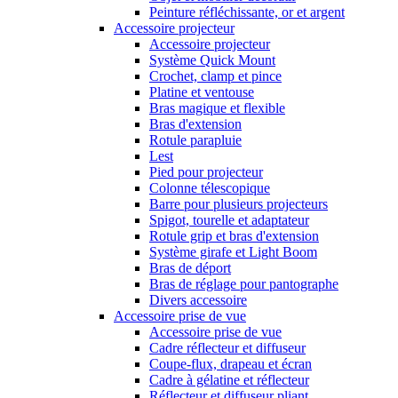
Peinture réfléchissante, or et argent
Accessoire projecteur
Accessoire projecteur
Système Quick Mount
Crochet, clamp et pince
Platine et ventouse
Bras magique et flexible
Bras d'extension
Rotule parapluie
Lest
Pied pour projecteur
Colonne télescopique
Barre pour plusieurs projecteurs
Spigot, tourelle et adaptateur
Rotule grip et bras d'extension
Système girafe et Light Boom
Bras de déport
Bras de réglage pour pantographe
Divers accessoire
Accessoire prise de vue
Accessoire prise de vue
Cadre réflecteur et diffuseur
Coupe-flux, drapeau et écran
Cadre à gélatine et réflecteur
Réflecteur et diffuseur pliant