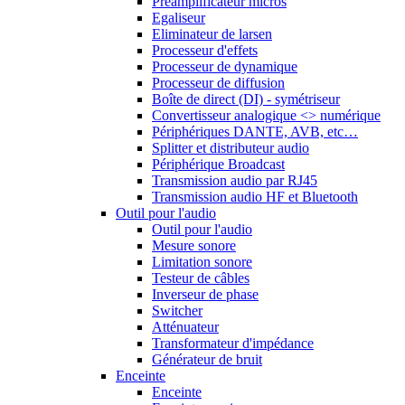
Préamplificateur micros
Egaliseur
Eliminateur de larsen
Processeur d'effets
Processeur de dynamique
Processeur de diffusion
Boîte de direct (DI) - symétriseur
Convertisseur analogique <> numérique
Périphériques DANTE, AVB, etc…
Splitter et distributeur audio
Périphérique Broadcast
Transmission audio par RJ45
Transmission audio HF et Bluetooth
Outil pour l'audio
Outil pour l'audio
Mesure sonore
Limitation sonore
Testeur de câbles
Inverseur de phase
Switcher
Atténuateur
Transformateur d'impédance
Générateur de bruit
Enceinte
Enceinte