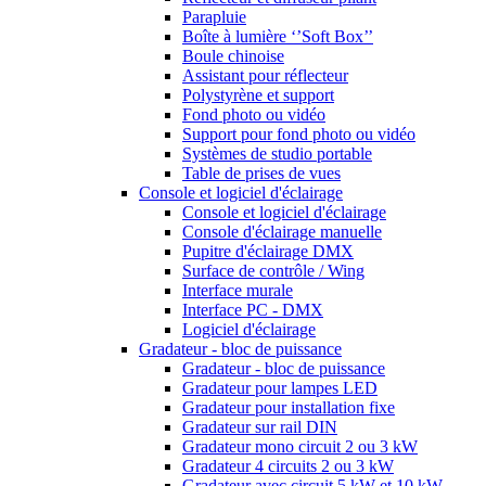
Parapluie
Boîte à lumière ‘’Soft Box’’
Boule chinoise
Assistant pour réflecteur
Polystyrène et support
Fond photo ou vidéo
Support pour fond photo ou vidéo
Systèmes de studio portable
Table de prises de vues
Console et logiciel d'éclairage
Console et logiciel d'éclairage
Console d'éclairage manuelle
Pupitre d'éclairage DMX
Surface de contrôle / Wing
Interface murale
Interface PC - DMX
Logiciel d'éclairage
Gradateur - bloc de puissance
Gradateur - bloc de puissance
Gradateur pour lampes LED
Gradateur pour installation fixe
Gradateur sur rail DIN
Gradateur mono circuit 2 ou 3 kW
Gradateur 4 circuits 2 ou 3 kW
Gradateur avec circuit 5 kW et 10 kW