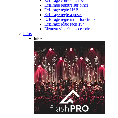
Eclairage console XLR4
Eclairage pupitre sur pince
Eclairage régie USB
Eclairage régie à poser
Eclairage régie multi-fonctions
Eclairage régie rack 19''
Elément séparé et accessoire
Infos
Infos