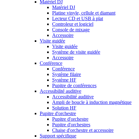
Matériel DJ
Matériel DJ
Platine vinyle, cellule et diamant
Lecteur CD et USB à plat
Controleur et logiciel
Console de mixage
Accessoire
Visite guidée
Visite guidée
Système de visite guidée
Accessoire
Conférence
Conférence
Système filaire
Système HF
Pupitre de conférences
Accessibilité auditive
Accessibilité auditive
Ampli de boucle à induction magnétique
Solution HF
Pupitre d'orchestre
Pupitre d'orchestre
Pupitre d'orchestres
Chaise d'orchestre et accessoire
Support spécifique