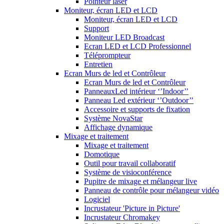
Pointeur laser
Moniteur, écran LED et LCD
Moniteur, écran LED et LCD
Support
Moniteur LED Broadcast
Ecran LED et LCD Professionnel
Téléprompteur
Entretien
Ecran Murs de led et Contrôleur
Ecran Murs de led et Contrôleur
PanneauxLed intérieur ‘’Indoor’’
Panneau Led extérieur ‘’Outdoor’’
Accessoire et supports de fixation
Système NovaStar
Affichage dynamique
Mixage et traitement
Mixage et traitement
Domotique
Outil pour travail collaboratif
Système de visioconférence
Pupitre de mixage et mélangeur live
Panneau de contrôle pour mélangeur vidéo
Logiciel
Incrustateur 'Picture in Picture'
Incrustateur Chromakey