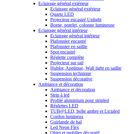
Eclairage général extérieur
Eclairage général extérieur
Quartz LED
Projecteur encastré Uplight
Borne, potelet, colonne lumineuse
Eclairage général intérieur
Eclairage général intérieur
Plafonnier encastré
Plafonnier en saillie
Spot encastré
Réglette complète
Projecteur sur rail
Hublot, Applique, Wall light en saillie
Suspension technique
Suspension décorative
Ambiance et décoration
Ambiance et décoration
Strip à led
Profilé aluminium pour stripled
Réglettes LED
TUB@LED, boîte ambre et Licialed
Cordon lumineux
Guirlande de bal
Led Neon Flex
Objet et mobilier décoratif