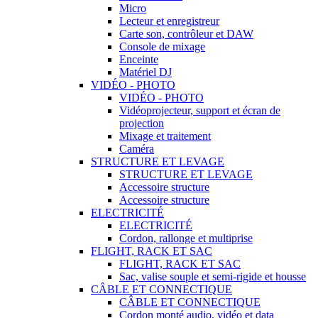
Micro
Lecteur et enregistreur
Carte son, contrôleur et DAW
Console de mixage
Enceinte
Matériel DJ
VIDÉO - PHOTO
VIDÉO - PHOTO
Vidéoprojecteur, support et écran de
projection
Mixage et traitement
Caméra
STRUCTURE ET LEVAGE
STRUCTURE ET LEVAGE
Accessoire structure
Accessoire structure
ELECTRICITÉ
ELECTRICITÉ
Cordon, rallonge et multiprise
FLIGHT, RACK ET SAC
FLIGHT, RACK ET SAC
Sac, valise souple et semi-rigide et housse
CÂBLE ET CONNECTIQUE
CÂBLE ET CONNECTIQUE
Cordon monté audio, vidéo et data