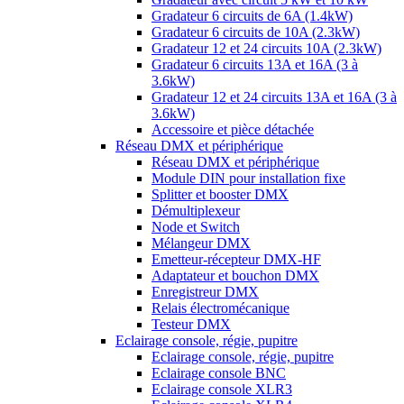
Gradateur 6 circuits de 6A (1.4kW)
Gradateur 6 circuits de 10A (2.3kW)
Gradateur 12 et 24 circuits 10A (2.3kW)
Gradateur 6 circuits 13A et 16A (3 à
3.6kW)
Gradateur 12 et 24 circuits 13A et 16A (3 à
3.6kW)
Accessoire et pièce détachée
Réseau DMX et périphérique
Réseau DMX et périphérique
Module DIN pour installation fixe
Splitter et booster DMX
Démultiplexeur
Node et Switch
Mélangeur DMX
Emetteur-récepteur DMX-HF
Adaptateur et bouchon DMX
Enregistreur DMX
Relais électromécanique
Testeur DMX
Eclairage console, régie, pupitre
Eclairage console, régie, pupitre
Eclairage console BNC
Eclairage console XLR3