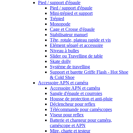
Pied / support d'épaule
Pied / support d'épaule
Mini-trépied et support
Trépied
Monopode
Cage et Crosse d'épaule
Stabilisateur manuel
Tête, rotule, plateau rapide et vis
Elément séparé et accessoire
Niveau à bulles
Slider ou Travelling de table
Skate dolly
Système de travelling
Support et barette Griffe Flash - Hot Shoe
& Cold Shoe
Accessoire APN et caméra
Accessoire APN et caméra
Sangle d'épaule et courroies
Housse de protection et anti-pluie
Déclencheur pour reflex
Télécommande pour caméscopes
Viseur pour reflex
Batterie et chargeur pour caméra,
caméscope et APN
Mire, charte et testeur