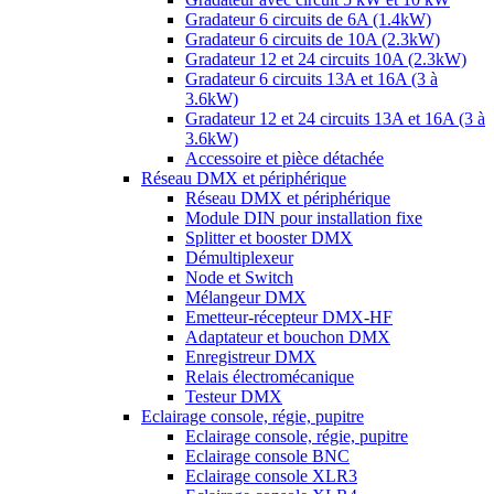
Gradateur 6 circuits de 6A (1.4kW)
Gradateur 6 circuits de 10A (2.3kW)
Gradateur 12 et 24 circuits 10A (2.3kW)
Gradateur 6 circuits 13A et 16A (3 à
3.6kW)
Gradateur 12 et 24 circuits 13A et 16A (3 à
3.6kW)
Accessoire et pièce détachée
Réseau DMX et périphérique
Réseau DMX et périphérique
Module DIN pour installation fixe
Splitter et booster DMX
Démultiplexeur
Node et Switch
Mélangeur DMX
Emetteur-récepteur DMX-HF
Adaptateur et bouchon DMX
Enregistreur DMX
Relais électromécanique
Testeur DMX
Eclairage console, régie, pupitre
Eclairage console, régie, pupitre
Eclairage console BNC
Eclairage console XLR3