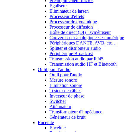
Préamplificateur micros
Egaliseur
Eliminateur de larsen
Processeur d'effets
Processeur de dynamique
Processeur de diffusion
Boîte de direct (DI) - symétriseur
Convertisseur analogique <> numérique
Périphériques DANTE, AVB, etc…
Splitter et distributeur audio
Périphérique Broadcast
Transmission audio par RJ45
Transmission audio HF et Bluetooth
Outil pour l'audio
Outil pour l'audio
Mesure sonore
Limitation sonore
Testeur de câbles
Inverseur de phase
Switcher
Atténuateur
Transformateur d'impédance
Générateur de bruit
Enceinte
Enceinte