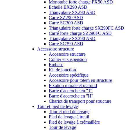
Monotube forte charge FX50 ASD
Echelle EX290 ASD
Triangulaire SX290 ASD
Carré SZ290 ASD
Carré SC300 ASD
Triangulaire forte charge SX290FC ASD
Carré forte charge SZ290FC ASD
Triangulaire SX390 ASD
Carré SC390 ASD
Accessoire structure
Accessoire structure
Collier et suspension
Embase
Kit de jonction
Accessoire spécifique
Accessoire pour totem en structure
Fixation murale et plafond
Barre d'accroche en ''T''
Barre d'accroche en ''H''
Chariot de transport pour structure
Tour et pied de levage
Tour et pied de levage
Pied de levage à treuil
Pied de levage à crémaillère
Tour de levage