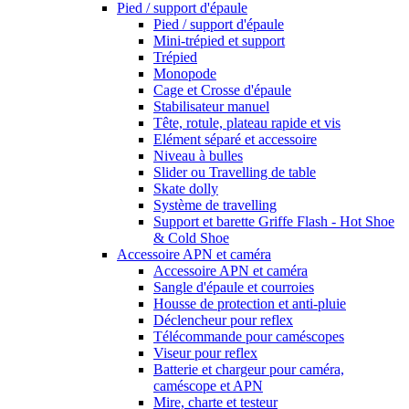
Pied / support d'épaule
Pied / support d'épaule
Mini-trépied et support
Trépied
Monopode
Cage et Crosse d'épaule
Stabilisateur manuel
Tête, rotule, plateau rapide et vis
Elément séparé et accessoire
Niveau à bulles
Slider ou Travelling de table
Skate dolly
Système de travelling
Support et barette Griffe Flash - Hot Shoe
& Cold Shoe
Accessoire APN et caméra
Accessoire APN et caméra
Sangle d'épaule et courroies
Housse de protection et anti-pluie
Déclencheur pour reflex
Télécommande pour caméscopes
Viseur pour reflex
Batterie et chargeur pour caméra,
caméscope et APN
Mire, charte et testeur