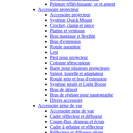
Peinture réfléchissante, or et argent
Accessoire projecteur
Accessoire projecteur
Système Quick Mount
Crochet, clamp et pince
Platine et ventouse
Bras magique et flexible
Bras d'extension
Rotule parapluie
Lest
Pied pour projecteur
Colonne télescopique
Barre pour plusieurs projecteurs
Spigot, tourelle et adaptateur
Rotule grip et bras d'extension
Système girafe et Light Boom
Bras de déport
Bras de réglage pour pantographe
Divers accessoire
Accessoire prise de vue
Accessoire prise de vue
Cadre réflecteur et diffuseur
Coupe-flux, drapeau et écran
Cadre à gélatine et réflecteur
Réflecteur et diffuseur pliant