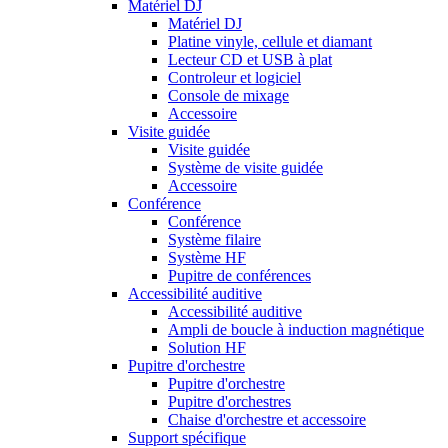
Matériel DJ
Matériel DJ
Platine vinyle, cellule et diamant
Lecteur CD et USB à plat
Controleur et logiciel
Console de mixage
Accessoire
Visite guidée
Visite guidée
Système de visite guidée
Accessoire
Conférence
Conférence
Système filaire
Système HF
Pupitre de conférences
Accessibilité auditive
Accessibilité auditive
Ampli de boucle à induction magnétique
Solution HF
Pupitre d'orchestre
Pupitre d'orchestre
Pupitre d'orchestres
Chaise d'orchestre et accessoire
Support spécifique