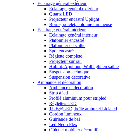
Eclairage général extérieur
Eclairage général extérieur
Quartz LED
Projecteur encastré Uplight
Borne, potelet, colonne lumineuse
Eclairage général intérieur
Eclairage général intérieur
Plafonnier encastré
Plafonnier en saillie
Spot encastré
Réglette complète
Projecteur sur rail
Hublot, Applique, Wall light en saillie
Suspension technique
Suspension décorative
Ambiance et décoration
Ambiance et décoration
Strip à led
Profilé aluminium pour stripled
Réglettes LED
TUB@LED, boîte ambre et Licialed
Cordon lumineux
Guirlande de bal
Led Neon Flex
Objet et mobilier décoratif