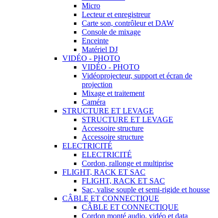
Micro
Lecteur et enregistreur
Carte son, contrôleur et DAW
Console de mixage
Enceinte
Matériel DJ
VIDÉO - PHOTO
VIDÉO - PHOTO
Vidéoprojecteur, support et écran de
projection
Mixage et traitement
Caméra
STRUCTURE ET LEVAGE
STRUCTURE ET LEVAGE
Accessoire structure
Accessoire structure
ELECTRICITÉ
ELECTRICITÉ
Cordon, rallonge et multiprise
FLIGHT, RACK ET SAC
FLIGHT, RACK ET SAC
Sac, valise souple et semi-rigide et housse
CÂBLE ET CONNECTIQUE
CÂBLE ET CONNECTIQUE
Cordon monté audio, vidéo et data