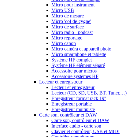
Micro pour instrument
Micro USB
Micro de mesure
Micro 'col-de-cygne'
Micro de surface
Micro radio - podcast
Micro reportage
Micro canon
Micro caméra et appareil photo
Micro smartphone et tablette
Système HF complet
Système HF élément séparé
Accessoire pour micros
Accessoire systèmes HF
Lecteur et enregistreur
Lecteur et enregistreur
Lecteur (CD, SD, USB, BT, Tuner,…)
Enregistreur format rack 19''
Enregistreur portable
Enregistreur multipiste
Carte son, contrôleur et DAW
Carte son, contrôleur et DAW
Interface audio - carte son
Clavier et contrôleur, USB et MIDI
Contrôleur monitoring