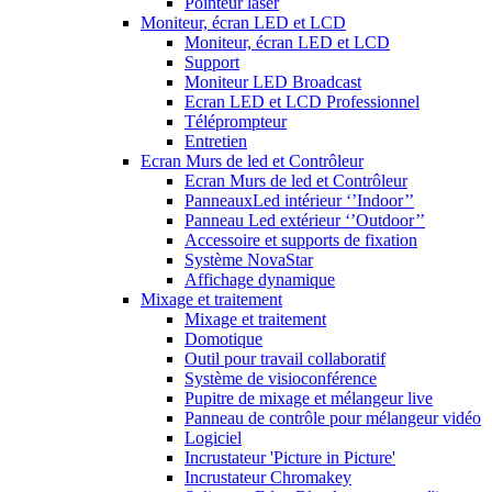
Pointeur laser
Moniteur, écran LED et LCD
Moniteur, écran LED et LCD
Support
Moniteur LED Broadcast
Ecran LED et LCD Professionnel
Téléprompteur
Entretien
Ecran Murs de led et Contrôleur
Ecran Murs de led et Contrôleur
PanneauxLed intérieur ‘’Indoor’’
Panneau Led extérieur ‘’Outdoor’’
Accessoire et supports de fixation
Système NovaStar
Affichage dynamique
Mixage et traitement
Mixage et traitement
Domotique
Outil pour travail collaboratif
Système de visioconférence
Pupitre de mixage et mélangeur live
Panneau de contrôle pour mélangeur vidéo
Logiciel
Incrustateur 'Picture in Picture'
Incrustateur Chromakey