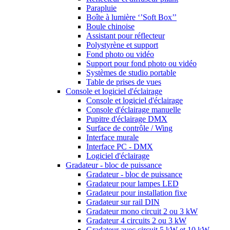
Parapluie
Boîte à lumière ‘’Soft Box’’
Boule chinoise
Assistant pour réflecteur
Polystyrène et support
Fond photo ou vidéo
Support pour fond photo ou vidéo
Systèmes de studio portable
Table de prises de vues
Console et logiciel d'éclairage
Console et logiciel d'éclairage
Console d'éclairage manuelle
Pupitre d'éclairage DMX
Surface de contrôle / Wing
Interface murale
Interface PC - DMX
Logiciel d'éclairage
Gradateur - bloc de puissance
Gradateur - bloc de puissance
Gradateur pour lampes LED
Gradateur pour installation fixe
Gradateur sur rail DIN
Gradateur mono circuit 2 ou 3 kW
Gradateur 4 circuits 2 ou 3 kW
Gradateur avec circuit 5 kW et 10 kW