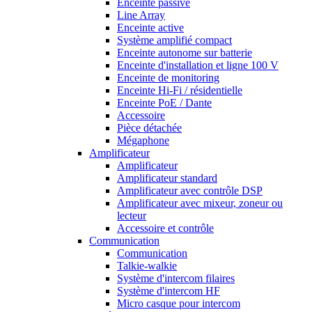
Enceinte passive
Line Array
Enceinte active
Système amplifié compact
Enceinte autonome sur batterie
Enceinte d'installation et ligne 100 V
Enceinte de monitoring
Enceinte Hi-Fi / résidentielle
Enceinte PoE / Dante
Accessoire
Pièce détachée
Mégaphone
Amplificateur
Amplificateur
Amplificateur standard
Amplificateur avec contrôle DSP
Amplificateur avec mixeur, zoneur ou
lecteur
Accessoire et contrôle
Communication
Communication
Talkie-walkie
Système d'intercom filaires
Système d'intercom HF
Micro casque pour intercom