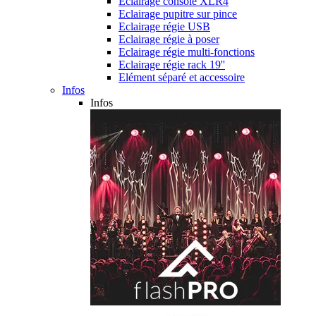
Eclairage console XLR4
Eclairage pupitre sur pince
Eclairage régie USB
Eclairage régie à poser
Eclairage régie multi-fonctions
Eclairage régie rack 19''
Elément séparé et accessoire
Infos
Infos