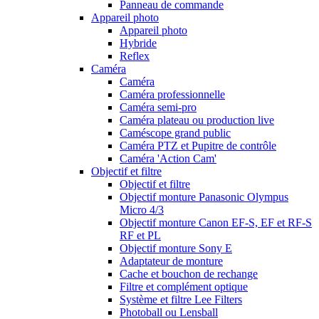
Panneau de commande
Appareil photo
Appareil photo
Hybride
Reflex
Caméra
Caméra
Caméra professionnelle
Caméra semi-pro
Caméra plateau ou production live
Caméscope grand public
Caméra PTZ et Pupitre de contrôle
Caméra 'Action Cam'
Objectif et filtre
Objectif et filtre
Objectif monture Panasonic Olympus
Micro 4/3
Objectif monture Canon EF-S, EF et RF-S
RF et PL
Objectif monture Sony E
Adaptateur de monture
Cache et bouchon de rechange
Filtre et complément optique
Système et filtre Lee Filters
Photoball ou Lensball