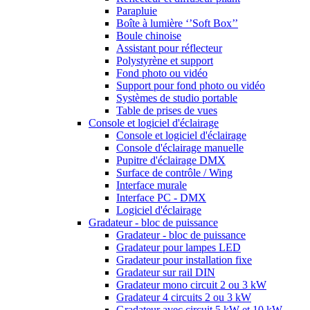
Parapluie
Boîte à lumière ‘’Soft Box’’
Boule chinoise
Assistant pour réflecteur
Polystyrène et support
Fond photo ou vidéo
Support pour fond photo ou vidéo
Systèmes de studio portable
Table de prises de vues
Console et logiciel d'éclairage
Console et logiciel d'éclairage
Console d'éclairage manuelle
Pupitre d'éclairage DMX
Surface de contrôle / Wing
Interface murale
Interface PC - DMX
Logiciel d'éclairage
Gradateur - bloc de puissance
Gradateur - bloc de puissance
Gradateur pour lampes LED
Gradateur pour installation fixe
Gradateur sur rail DIN
Gradateur mono circuit 2 ou 3 kW
Gradateur 4 circuits 2 ou 3 kW
Gradateur avec circuit 5 kW et 10 kW