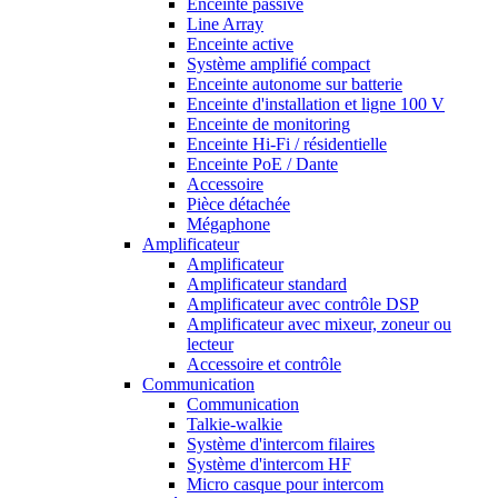
Enceinte passive
Line Array
Enceinte active
Système amplifié compact
Enceinte autonome sur batterie
Enceinte d'installation et ligne 100 V
Enceinte de monitoring
Enceinte Hi-Fi / résidentielle
Enceinte PoE / Dante
Accessoire
Pièce détachée
Mégaphone
Amplificateur
Amplificateur
Amplificateur standard
Amplificateur avec contrôle DSP
Amplificateur avec mixeur, zoneur ou
lecteur
Accessoire et contrôle
Communication
Communication
Talkie-walkie
Système d'intercom filaires
Système d'intercom HF
Micro casque pour intercom