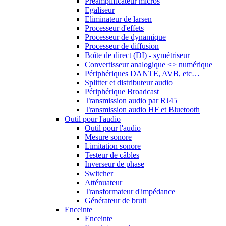
Préamplificateur micros
Egaliseur
Eliminateur de larsen
Processeur d'effets
Processeur de dynamique
Processeur de diffusion
Boîte de direct (DI) - symétriseur
Convertisseur analogique <> numérique
Périphériques DANTE, AVB, etc…
Splitter et distributeur audio
Périphérique Broadcast
Transmission audio par RJ45
Transmission audio HF et Bluetooth
Outil pour l'audio
Outil pour l'audio
Mesure sonore
Limitation sonore
Testeur de câbles
Inverseur de phase
Switcher
Atténuateur
Transformateur d'impédance
Générateur de bruit
Enceinte
Enceinte