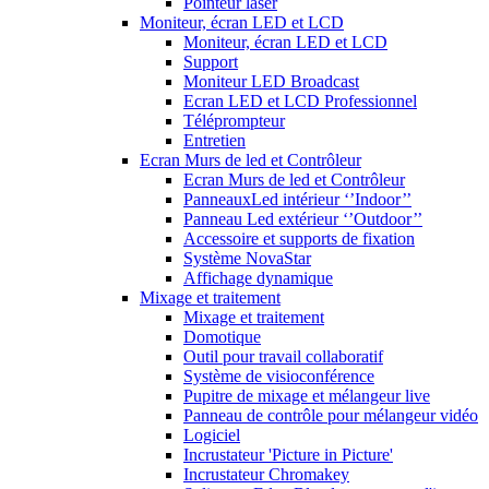
Pointeur laser
Moniteur, écran LED et LCD
Moniteur, écran LED et LCD
Support
Moniteur LED Broadcast
Ecran LED et LCD Professionnel
Téléprompteur
Entretien
Ecran Murs de led et Contrôleur
Ecran Murs de led et Contrôleur
PanneauxLed intérieur ‘’Indoor’’
Panneau Led extérieur ‘’Outdoor’’
Accessoire et supports de fixation
Système NovaStar
Affichage dynamique
Mixage et traitement
Mixage et traitement
Domotique
Outil pour travail collaboratif
Système de visioconférence
Pupitre de mixage et mélangeur live
Panneau de contrôle pour mélangeur vidéo
Logiciel
Incrustateur 'Picture in Picture'
Incrustateur Chromakey