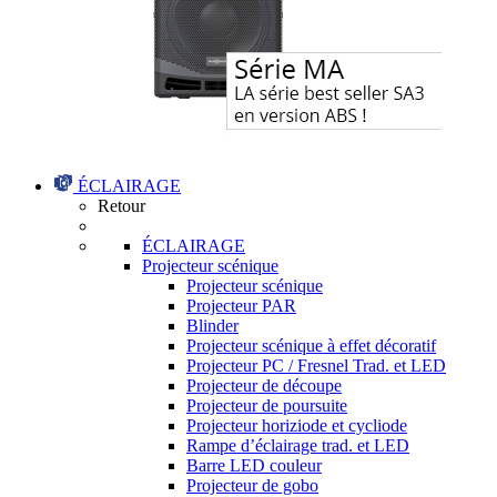
ÉCLAIRAGE
Retour
ÉCLAIRAGE
Projecteur scénique
Projecteur scénique
Projecteur PAR
Blinder
Projecteur scénique à effet décoratif
Projecteur PC / Fresnel Trad. et LED
Projecteur de découpe
Projecteur de poursuite
Projecteur horiziode et cycliode
Rampe d’éclairage trad. et LED
Barre LED couleur
Projecteur de gobo