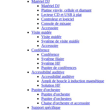
Matériel DJ
Matériel DJ
Platine vinyle, cellule et diamant
Lecteur CD et USB à plat
Controleur et logiciel
Console de mixage
Accessoire
Visite guidée
Visite guidée
Système de visite guidée
Accessoire
Conférence
Conférence
Système filaire
Système HF
Pupitre de conférences
Accessibilité auditive
Accessibilité auditive
Ampli de boucle à induction magnétique
Solution HF
Pupitre d'orchestre
Pupitre d'orchestre
Pupitre d'orchestres
Chaise d'orchestre et accessoire
Support spécifique