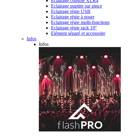
Eclairage console XLR4
Eclairage pupitre sur pince
Eclairage régie USB
Eclairage régie à poser
Eclairage régie multi-fonctions
Eclairage régie rack 19''
Elément séparé et accessoire
Infos
Infos