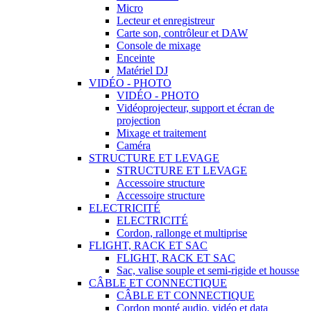
Micro
Lecteur et enregistreur
Carte son, contrôleur et DAW
Console de mixage
Enceinte
Matériel DJ
VIDÉO - PHOTO
VIDÉO - PHOTO
Vidéoprojecteur, support et écran de
projection
Mixage et traitement
Caméra
STRUCTURE ET LEVAGE
STRUCTURE ET LEVAGE
Accessoire structure
Accessoire structure
ELECTRICITÉ
ELECTRICITÉ
Cordon, rallonge et multiprise
FLIGHT, RACK ET SAC
FLIGHT, RACK ET SAC
Sac, valise souple et semi-rigide et housse
CÂBLE ET CONNECTIQUE
CÂBLE ET CONNECTIQUE
Cordon monté audio, vidéo et data