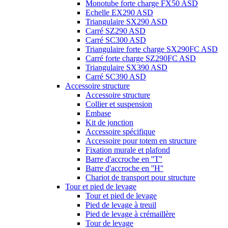
Monotube forte charge FX50 ASD
Echelle EX290 ASD
Triangulaire SX290 ASD
Carré SZ290 ASD
Carré SC300 ASD
Triangulaire forte charge SX290FC ASD
Carré forte charge SZ290FC ASD
Triangulaire SX390 ASD
Carré SC390 ASD
Accessoire structure
Accessoire structure
Collier et suspension
Embase
Kit de jonction
Accessoire spécifique
Accessoire pour totem en structure
Fixation murale et plafond
Barre d'accroche en ''T''
Barre d'accroche en ''H''
Chariot de transport pour structure
Tour et pied de levage
Tour et pied de levage
Pied de levage à treuil
Pied de levage à crémaillère
Tour de levage