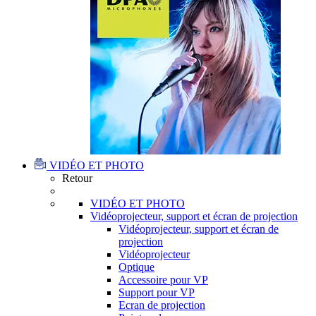
VIDÉO ET PHOTO
Retour
VIDÉO ET PHOTO
Vidéoprojecteur, support et écran de projection
Vidéoprojecteur, support et écran de
projection
Vidéoprojecteur
Optique
Accessoire pour VP
Support pour VP
Ecran de projection