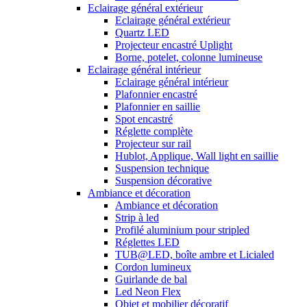
Eclairage général extérieur
Eclairage général extérieur
Quartz LED
Projecteur encastré Uplight
Borne, potelet, colonne lumineuse
Eclairage général intérieur
Eclairage général intérieur
Plafonnier encastré
Plafonnier en saillie
Spot encastré
Réglette complète
Projecteur sur rail
Hublot, Applique, Wall light en saillie
Suspension technique
Suspension décorative
Ambiance et décoration
Ambiance et décoration
Strip à led
Profilé aluminium pour stripled
Réglettes LED
TUB@LED, boîte ambre et Licialed
Cordon lumineux
Guirlande de bal
Led Neon Flex
Objet et mobilier décoratif