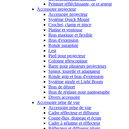
Peinture réfléchissante, or et argent
Accessoire projecteur
Accessoire projecteur
Système Quick Mount
Crochet, clamp et pince
Platine et ventouse
Bras magique et flexible
Bras d'extension
Rotule parapluie
Lest
Pied pour projecteur
Colonne télescopique
Barre pour plusieurs projecteurs
Spigot, tourelle et adaptateur
Rotule grip et bras d'extension
Système girafe et Light Boom
Bras de déport
Bras de réglage pour pantographe
Divers accessoire
Accessoire prise de vue
Accessoire prise de vue
Cadre réflecteur et diffuseur
Coupe-flux, drapeau et écran
Cadre à gélatine et réflecteur
Réflecteur et diffuseur pliant