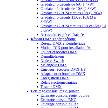
Gradateur 6 circuits de 6A (1.4kW)
Gradateur 6 circuits de 10A (2.3kW)
Gradateur 12 et 24 circuits 10A (2.3kW)
Gradateur 6 circuits 13A et 16A (3 à
3.6kW)
Gradateur 12 et 24 circuits 13A et 16A (3 à
3.6kW)
Accessoire et pièce détachée
Réseau DMX et périphérique
Réseau DMX et périphérique
Module DIN pour installation fixe
Splitter et booster DMX
Démultiplexeur
Node et Switch
Mélangeur DMX
Emetteur-récepteur DMX-HF
Adaptateur et bouchon DMX
Enregistreur DMX
Relais électromécanique
Testeur DMX
Eclairage console, régie, pupitre
Eclairage console, régie, pupitre
Eclairage console BNC
Eclairage console XLR3