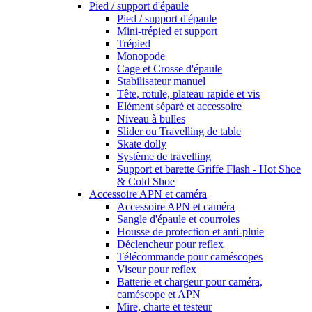
Pied / support d'épaule
Pied / support d'épaule
Mini-trépied et support
Trépied
Monopode
Cage et Crosse d'épaule
Stabilisateur manuel
Tête, rotule, plateau rapide et vis
Elément séparé et accessoire
Niveau à bulles
Slider ou Travelling de table
Skate dolly
Système de travelling
Support et barette Griffe Flash - Hot Shoe
& Cold Shoe
Accessoire APN et caméra
Accessoire APN et caméra
Sangle d'épaule et courroies
Housse de protection et anti-pluie
Déclencheur pour reflex
Télécommande pour caméscopes
Viseur pour reflex
Batterie et chargeur pour caméra,
caméscope et APN
Mire, charte et testeur