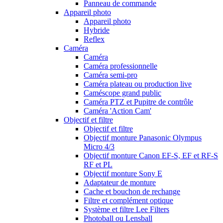
Panneau de commande
Appareil photo
Appareil photo
Hybride
Reflex
Caméra
Caméra
Caméra professionnelle
Caméra semi-pro
Caméra plateau ou production live
Caméscope grand public
Caméra PTZ et Pupitre de contrôle
Caméra 'Action Cam'
Objectif et filtre
Objectif et filtre
Objectif monture Panasonic Olympus
Micro 4/3
Objectif monture Canon EF-S, EF et RF-S
RF et PL
Objectif monture Sony E
Adaptateur de monture
Cache et bouchon de rechange
Filtre et complément optique
Système et filtre Lee Filters
Photoball ou Lensball