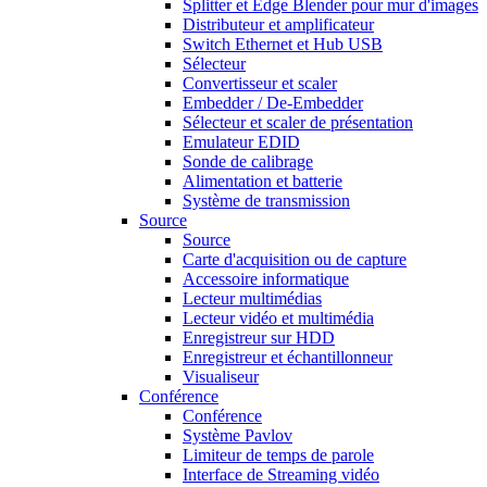
Splitter et Edge Blender pour mur d'images
Distributeur et amplificateur
Switch Ethernet et Hub USB
Sélecteur
Convertisseur et scaler
Embedder / De-Embedder
Sélecteur et scaler de présentation
Emulateur EDID
Sonde de calibrage
Alimentation et batterie
Système de transmission
Source
Source
Carte d'acquisition ou de capture
Accessoire informatique
Lecteur multimédias
Lecteur vidéo et multimédia
Enregistreur sur HDD
Enregistreur et échantillonneur
Visualiseur
Conférence
Conférence
Système Pavlov
Limiteur de temps de parole
Interface de Streaming vidéo