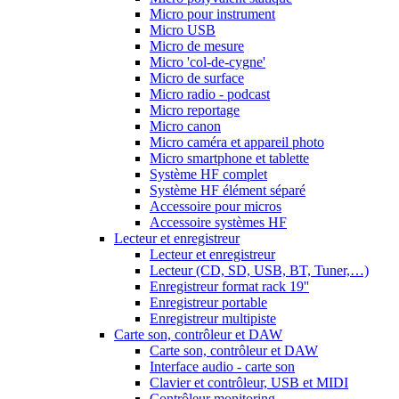
Micro pour instrument
Micro USB
Micro de mesure
Micro 'col-de-cygne'
Micro de surface
Micro radio - podcast
Micro reportage
Micro canon
Micro caméra et appareil photo
Micro smartphone et tablette
Système HF complet
Système HF élément séparé
Accessoire pour micros
Accessoire systèmes HF
Lecteur et enregistreur
Lecteur et enregistreur
Lecteur (CD, SD, USB, BT, Tuner,…)
Enregistreur format rack 19''
Enregistreur portable
Enregistreur multipiste
Carte son, contrôleur et DAW
Carte son, contrôleur et DAW
Interface audio - carte son
Clavier et contrôleur, USB et MIDI
Contrôleur monitoring