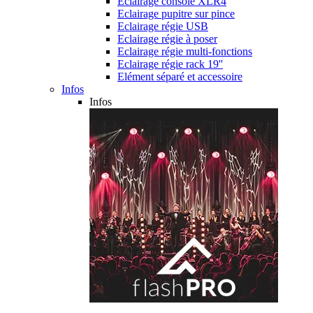
Eclairage console XLR4
Eclairage pupitre sur pince
Eclairage régie USB
Eclairage régie à poser
Eclairage régie multi-fonctions
Eclairage régie rack 19''
Elément séparé et accessoire
Infos
Infos