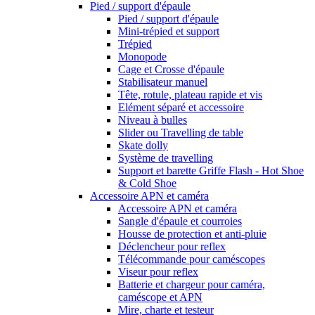
Pied / support d'épaule
Pied / support d'épaule
Mini-trépied et support
Trépied
Monopode
Cage et Crosse d'épaule
Stabilisateur manuel
Tête, rotule, plateau rapide et vis
Elément séparé et accessoire
Niveau à bulles
Slider ou Travelling de table
Skate dolly
Système de travelling
Support et barette Griffe Flash - Hot Shoe
& Cold Shoe
Accessoire APN et caméra
Accessoire APN et caméra
Sangle d'épaule et courroies
Housse de protection et anti-pluie
Déclencheur pour reflex
Télécommande pour caméscopes
Viseur pour reflex
Batterie et chargeur pour caméra,
caméscope et APN
Mire, charte et testeur