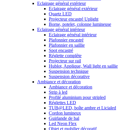
Eclairage général extérieur
Eclairage général extérieur
Quartz LED
Projecteur encastré Uplight
Borne, potelet, colonne lumineuse
Eclairage général intérieur
Eclairage général intérieur
Plafonnier encastré
Plafonnier en saillie
Spot encastré
Réglette complète
Projecteur sur rail
Hublot, Applique, Wall light en saillie
Suspension technique
Suspension décorative
Ambiance et décoration
Ambiance et décoration
Strip à led
Profilé aluminium pour stripled
Réglettes LED
TUB@LED, boîte ambre et Licialed
Cordon lumineux
Guirlande de bal
Led Neon Flex
Objet et mobilier décoratif