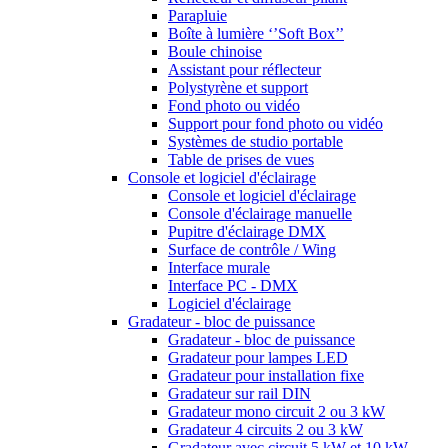
Parapluie
Boîte à lumière ‘’Soft Box’’
Boule chinoise
Assistant pour réflecteur
Polystyrène et support
Fond photo ou vidéo
Support pour fond photo ou vidéo
Systèmes de studio portable
Table de prises de vues
Console et logiciel d'éclairage
Console et logiciel d'éclairage
Console d'éclairage manuelle
Pupitre d'éclairage DMX
Surface de contrôle / Wing
Interface murale
Interface PC - DMX
Logiciel d'éclairage
Gradateur - bloc de puissance
Gradateur - bloc de puissance
Gradateur pour lampes LED
Gradateur pour installation fixe
Gradateur sur rail DIN
Gradateur mono circuit 2 ou 3 kW
Gradateur 4 circuits 2 ou 3 kW
Gradateur avec circuit 5 kW et 10 kW