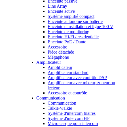
Enceinte passive
Line Array
Enceinte active
Système amplifié compact
Enceinte autonome sur batterie
Enceinte d'installation et ligne 100 V
Enceinte de monitoring
Enceinte Hi-Fi / résidentielle
Enceinte PoE / Dante
Accessoire
Pièce détachée
Mégaphone
Amplificateur
Amplificateur
Amplificateur standard
Amplificateur avec contrôle DSP
Amplificateur avec mixeur, zoneur ou
lecteur
Accessoire et contrôle
Communication
Communication
Talkie-walkie
Système d'intercom filaires
Système d'intercom HF
Micro casque pour intercom