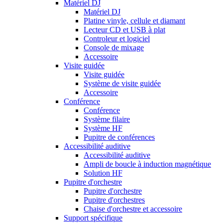
Matériel DJ
Matériel DJ
Platine vinyle, cellule et diamant
Lecteur CD et USB à plat
Controleur et logiciel
Console de mixage
Accessoire
Visite guidée
Visite guidée
Système de visite guidée
Accessoire
Conférence
Conférence
Système filaire
Système HF
Pupitre de conférences
Accessibilité auditive
Accessibilité auditive
Ampli de boucle à induction magnétique
Solution HF
Pupitre d'orchestre
Pupitre d'orchestre
Pupitre d'orchestres
Chaise d'orchestre et accessoire
Support spécifique