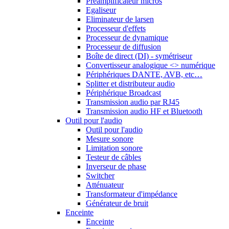
Préamplificateur micros
Egaliseur
Eliminateur de larsen
Processeur d'effets
Processeur de dynamique
Processeur de diffusion
Boîte de direct (DI) - symétriseur
Convertisseur analogique <> numérique
Périphériques DANTE, AVB, etc…
Splitter et distributeur audio
Périphérique Broadcast
Transmission audio par RJ45
Transmission audio HF et Bluetooth
Outil pour l'audio
Outil pour l'audio
Mesure sonore
Limitation sonore
Testeur de câbles
Inverseur de phase
Switcher
Atténuateur
Transformateur d'impédance
Générateur de bruit
Enceinte
Enceinte