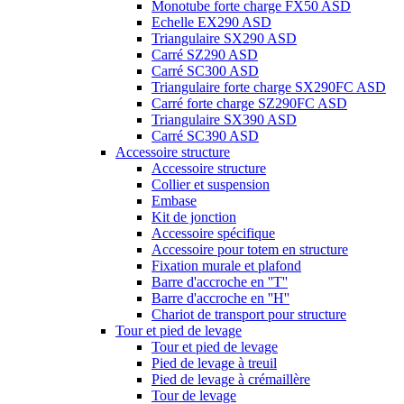
Monotube forte charge FX50 ASD
Echelle EX290 ASD
Triangulaire SX290 ASD
Carré SZ290 ASD
Carré SC300 ASD
Triangulaire forte charge SX290FC ASD
Carré forte charge SZ290FC ASD
Triangulaire SX390 ASD
Carré SC390 ASD
Accessoire structure
Accessoire structure
Collier et suspension
Embase
Kit de jonction
Accessoire spécifique
Accessoire pour totem en structure
Fixation murale et plafond
Barre d'accroche en ''T''
Barre d'accroche en ''H''
Chariot de transport pour structure
Tour et pied de levage
Tour et pied de levage
Pied de levage à treuil
Pied de levage à crémaillère
Tour de levage