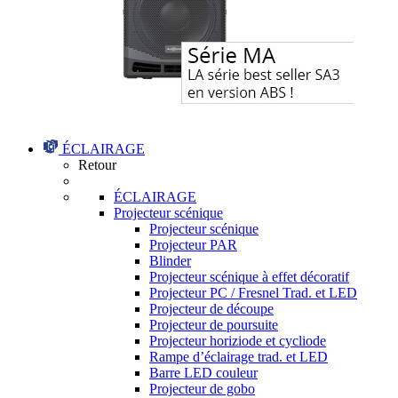
ÉCLAIRAGE
Retour
ÉCLAIRAGE
Projecteur scénique
Projecteur scénique
Projecteur PAR
Blinder
Projecteur scénique à effet décoratif
Projecteur PC / Fresnel Trad. et LED
Projecteur de découpe
Projecteur de poursuite
Projecteur horiziode et cycliode
Rampe d’éclairage trad. et LED
Barre LED couleur
Projecteur de gobo