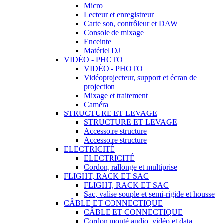
Micro
Lecteur et enregistreur
Carte son, contrôleur et DAW
Console de mixage
Enceinte
Matériel DJ
VIDÉO - PHOTO
VIDÉO - PHOTO
Vidéoprojecteur, support et écran de
projection
Mixage et traitement
Caméra
STRUCTURE ET LEVAGE
STRUCTURE ET LEVAGE
Accessoire structure
Accessoire structure
ELECTRICITÉ
ELECTRICITÉ
Cordon, rallonge et multiprise
FLIGHT, RACK ET SAC
FLIGHT, RACK ET SAC
Sac, valise souple et semi-rigide et housse
CÂBLE ET CONNECTIQUE
CÂBLE ET CONNECTIQUE
Cordon monté audio, vidéo et data