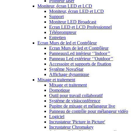
Pointeur laser
Moniteur, écran LED et LCD
Moniteur, écran LED et LCD
Support
Moniteur LED Broadcast
Ecran LED et LCD Professionnel
Téléprompteur
Entretien
Ecran Murs de led et Contrôleur
Ecran Murs de led et Contrôleur
PanneauxLed intérieur ‘’Indoor’’
Panneau Led extérieur ‘’Outdoor’’
Accessoire et supports de fixation
Système NovaStar
Affichage dynamique
Mixage et traitement
Mixage et traitement
Domotique
Outil pour travail collaboratif
Système de visioconférence
Pupitre de mixage et mélangeur live
Panneau de contrôle pour mélangeur vidéo
Logiciel
Incrustateur 'Picture in Picture'
Incrustateur Chromakey