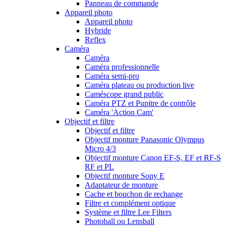
Panneau de commande
Appareil photo
Appareil photo
Hybride
Reflex
Caméra
Caméra
Caméra professionnelle
Caméra semi-pro
Caméra plateau ou production live
Caméscope grand public
Caméra PTZ et Pupitre de contrôle
Caméra 'Action Cam'
Objectif et filtre
Objectif et filtre
Objectif monture Panasonic Olympus
Micro 4/3
Objectif monture Canon EF-S, EF et RF-S
RF et PL
Objectif monture Sony E
Adaptateur de monture
Cache et bouchon de rechange
Filtre et complément optique
Système et filtre Lee Filters
Photoball ou Lensball