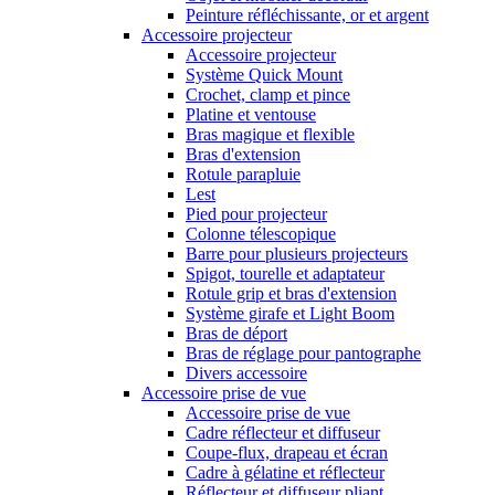
Peinture réfléchissante, or et argent
Accessoire projecteur
Accessoire projecteur
Système Quick Mount
Crochet, clamp et pince
Platine et ventouse
Bras magique et flexible
Bras d'extension
Rotule parapluie
Lest
Pied pour projecteur
Colonne télescopique
Barre pour plusieurs projecteurs
Spigot, tourelle et adaptateur
Rotule grip et bras d'extension
Système girafe et Light Boom
Bras de déport
Bras de réglage pour pantographe
Divers accessoire
Accessoire prise de vue
Accessoire prise de vue
Cadre réflecteur et diffuseur
Coupe-flux, drapeau et écran
Cadre à gélatine et réflecteur
Réflecteur et diffuseur pliant