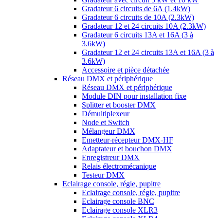
Gradateur 6 circuits de 6A (1.4kW)
Gradateur 6 circuits de 10A (2.3kW)
Gradateur 12 et 24 circuits 10A (2.3kW)
Gradateur 6 circuits 13A et 16A (3 à
3.6kW)
Gradateur 12 et 24 circuits 13A et 16A (3 à
3.6kW)
Accessoire et pièce détachée
Réseau DMX et périphérique
Réseau DMX et périphérique
Module DIN pour installation fixe
Splitter et booster DMX
Démultiplexeur
Node et Switch
Mélangeur DMX
Emetteur-récepteur DMX-HF
Adaptateur et bouchon DMX
Enregistreur DMX
Relais électromécanique
Testeur DMX
Eclairage console, régie, pupitre
Eclairage console, régie, pupitre
Eclairage console BNC
Eclairage console XLR3