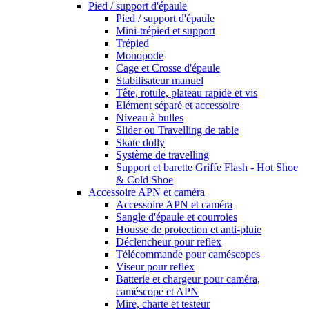
Pied / support d'épaule
Pied / support d'épaule
Mini-trépied et support
Trépied
Monopode
Cage et Crosse d'épaule
Stabilisateur manuel
Tête, rotule, plateau rapide et vis
Elément séparé et accessoire
Niveau à bulles
Slider ou Travelling de table
Skate dolly
Système de travelling
Support et barette Griffe Flash - Hot Shoe
& Cold Shoe
Accessoire APN et caméra
Accessoire APN et caméra
Sangle d'épaule et courroies
Housse de protection et anti-pluie
Déclencheur pour reflex
Télécommande pour caméscopes
Viseur pour reflex
Batterie et chargeur pour caméra,
caméscope et APN
Mire, charte et testeur