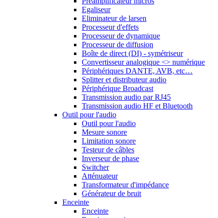
Préamplificateur micros
Egaliseur
Eliminateur de larsen
Processeur d'effets
Processeur de dynamique
Processeur de diffusion
Boîte de direct (DI) - symétriseur
Convertisseur analogique <> numérique
Périphériques DANTE, AVB, etc…
Splitter et distributeur audio
Périphérique Broadcast
Transmission audio par RJ45
Transmission audio HF et Bluetooth
Outil pour l'audio
Outil pour l'audio
Mesure sonore
Limitation sonore
Testeur de câbles
Inverseur de phase
Switcher
Atténuateur
Transformateur d'impédance
Générateur de bruit
Enceinte
Enceinte