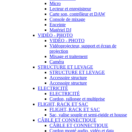
Micro
Lecteur et enregistreur
Carte son, contrôleur et DAW
Console de mixage
Enceinte
Matériel DJ
VIDÉO - PHOTO
VIDÉO - PHOTO
Vidéoprojecteur, support et écran de
projection
Mixage et traitement
Caméra
STRUCTURE ET LEVAGE
STRUCTURE ET LEVAGE
Accessoire structure
Accessoire structure
ELECTRICITÉ
ELECTRICITÉ
Cordon, rallonge et multiprise
FLIGHT, RACK ET SAC
FLIGHT, RACK ET SAC
Sac, valise souple et semi-rigide et housse
CÂBLE ET CONNECTIQUE
CÂBLE ET CONNECTIQUE
Cordon monté audio, vidéo et data