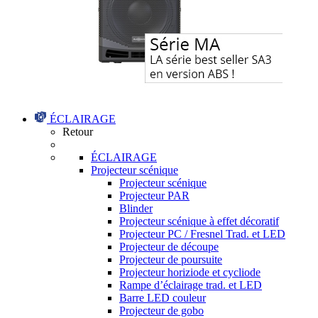
ÉCLAIRAGE
Retour
ÉCLAIRAGE
Projecteur scénique
Projecteur scénique
Projecteur PAR
Blinder
Projecteur scénique à effet décoratif
Projecteur PC / Fresnel Trad. et LED
Projecteur de découpe
Projecteur de poursuite
Projecteur horiziode et cycliode
Rampe d’éclairage trad. et LED
Barre LED couleur
Projecteur de gobo