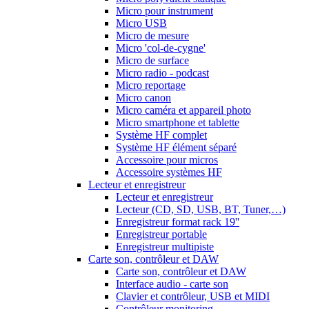
Micro pour instrument
Micro USB
Micro de mesure
Micro 'col-de-cygne'
Micro de surface
Micro radio - podcast
Micro reportage
Micro canon
Micro caméra et appareil photo
Micro smartphone et tablette
Système HF complet
Système HF élément séparé
Accessoire pour micros
Accessoire systèmes HF
Lecteur et enregistreur
Lecteur et enregistreur
Lecteur (CD, SD, USB, BT, Tuner,…)
Enregistreur format rack 19''
Enregistreur portable
Enregistreur multipiste
Carte son, contrôleur et DAW
Carte son, contrôleur et DAW
Interface audio - carte son
Clavier et contrôleur, USB et MIDI
Contrôleur monitoring