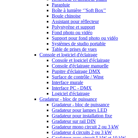
Parapluie
Boîte à lumière ‘’Soft Box’’
Boule chinoise
Assistant pour réflecteur
Polystyrène et support
Fond photo ou vidéo
Support pour fond photo ou vidéo
Systèmes de studio portable
Table de prises de vues
Console et logiciel d'éclairage
Console et logiciel d'éclairage
Console d'éclairage manuelle
Pupitre d'éclairage DMX
Surface de contrôle / Wing
Interface murale
Interface PC - DMX
Logiciel d'éclairage
Gradateur - bloc de puissance
Gradateur - bloc de puissance
Gradateur pour lampes LED
Gradateur pour installation fixe
Gradateur sur rail DIN
Gradateur mono circuit 2 ou 3 kW
Gradateur 4 circuits 2 ou 3 kW
Gradateur avec circuit 5 kW et 10 kW