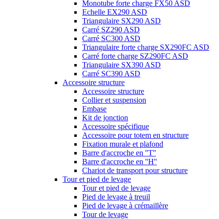
Monotube forte charge FX50 ASD
Echelle EX290 ASD
Triangulaire SX290 ASD
Carré SZ290 ASD
Carré SC300 ASD
Triangulaire forte charge SX290FC ASD
Carré forte charge SZ290FC ASD
Triangulaire SX390 ASD
Carré SC390 ASD
Accessoire structure
Accessoire structure
Collier et suspension
Embase
Kit de jonction
Accessoire spécifique
Accessoire pour totem en structure
Fixation murale et plafond
Barre d'accroche en ''T''
Barre d'accroche en ''H''
Chariot de transport pour structure
Tour et pied de levage
Tour et pied de levage
Pied de levage à treuil
Pied de levage à crémaillère
Tour de levage