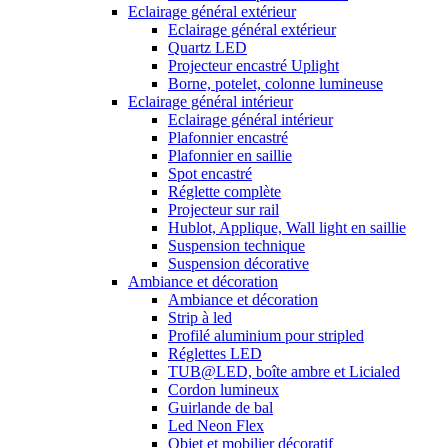
Eclairage général extérieur
Eclairage général extérieur
Quartz LED
Projecteur encastré Uplight
Borne, potelet, colonne lumineuse
Eclairage général intérieur
Eclairage général intérieur
Plafonnier encastré
Plafonnier en saillie
Spot encastré
Réglette complète
Projecteur sur rail
Hublot, Applique, Wall light en saillie
Suspension technique
Suspension décorative
Ambiance et décoration
Ambiance et décoration
Strip à led
Profilé aluminium pour stripled
Réglettes LED
TUB@LED, boîte ambre et Licialed
Cordon lumineux
Guirlande de bal
Led Neon Flex
Objet et mobilier décoratif