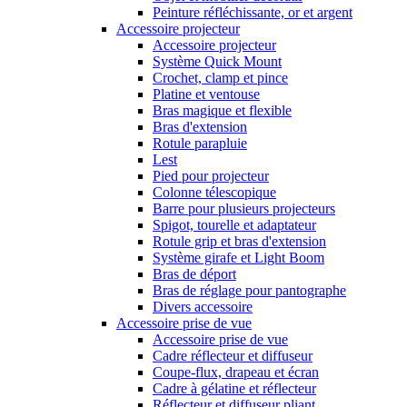
Peinture réfléchissante, or et argent
Accessoire projecteur
Accessoire projecteur
Système Quick Mount
Crochet, clamp et pince
Platine et ventouse
Bras magique et flexible
Bras d'extension
Rotule parapluie
Lest
Pied pour projecteur
Colonne télescopique
Barre pour plusieurs projecteurs
Spigot, tourelle et adaptateur
Rotule grip et bras d'extension
Système girafe et Light Boom
Bras de déport
Bras de réglage pour pantographe
Divers accessoire
Accessoire prise de vue
Accessoire prise de vue
Cadre réflecteur et diffuseur
Coupe-flux, drapeau et écran
Cadre à gélatine et réflecteur
Réflecteur et diffuseur pliant