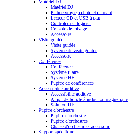
Matériel DJ
Matériel DJ
Platine vinyle, cellule et diamant
Lecteur CD et USB à plat
Controleur et logiciel
Console de mixage
Accessoire
Visite guidée
Visite guidée
Système de visite guidée
Accessoire
Conférence
Conférence
Système filaire
Système HF
Pupitre de conférences
Accessibilité auditive
Accessibilité auditive
Ampli de boucle à induction magnétique
Solution HF
Pupitre d'orchestre
Pupitre d'orchestre
Pupitre d'orchestres
Chaise d'orchestre et accessoire
Support spécifique