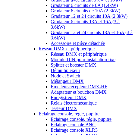
Gradateur 6 circuits de 6A (1.4kW)
Gradateur 6 circuits de 10A (2.3kW)
Gradateur 12 et 24 circuits 10A (2.3kW)
Gradateur 6 circuits 13A et 16A (3 à
3.6kW)
Gradateur 12 et 24 circuits 13A et 16A (3 à
3.6kW)
Accessoire et pièce détachée
Réseau DMX et périphérique
Réseau DMX et périphérique
Module DIN pour installation fixe
Splitter et booster DMX
Démultiplexeur
Node et Switch
Mélangeur DMX
Emetteur-récepteur DMX-HF
Adaptateur et bouchon DMX
Enregistreur DMX
Relais électromécanique
Testeur DMX
Eclairage console, régie, pupitre
Eclairage console, régie, pupitre
Eclairage console BNC
Eclairage console XLR3