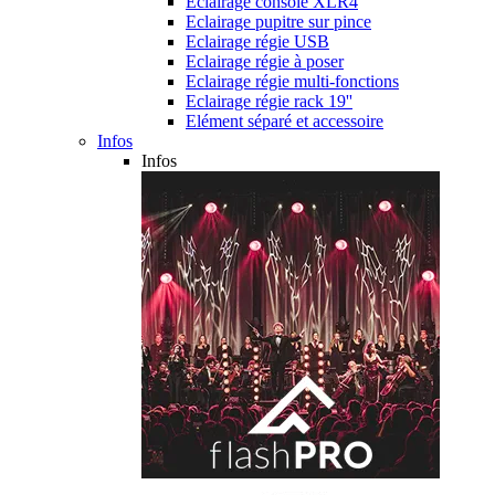
Eclairage console XLR4
Eclairage pupitre sur pince
Eclairage régie USB
Eclairage régie à poser
Eclairage régie multi-fonctions
Eclairage régie rack 19''
Elément séparé et accessoire
Infos
Infos