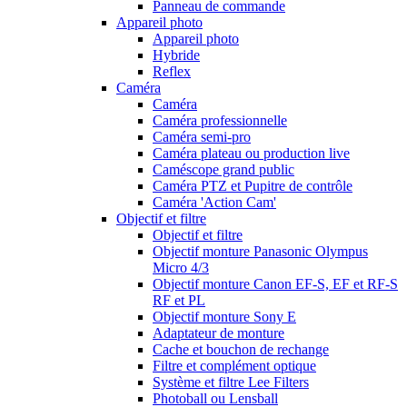
Panneau de commande
Appareil photo
Appareil photo
Hybride
Reflex
Caméra
Caméra
Caméra professionnelle
Caméra semi-pro
Caméra plateau ou production live
Caméscope grand public
Caméra PTZ et Pupitre de contrôle
Caméra 'Action Cam'
Objectif et filtre
Objectif et filtre
Objectif monture Panasonic Olympus
Micro 4/3
Objectif monture Canon EF-S, EF et RF-S
RF et PL
Objectif monture Sony E
Adaptateur de monture
Cache et bouchon de rechange
Filtre et complément optique
Système et filtre Lee Filters
Photoball ou Lensball