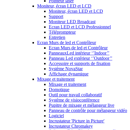
Pointeur laser
Moniteur, écran LED et LCD
Moniteur, écran LED et LCD
Support
Moniteur LED Broadcast
Ecran LED et LCD Professionnel
Téléprompteur
Entretien
Ecran Murs de led et Contrôleur
Ecran Murs de led et Contrôleur
PanneauxLed intérieur ‘’Indoor’’
Panneau Led extérieur ‘’Outdoor’’
Accessoire et supports de fixation
Système NovaStar
Affichage dynamique
Mixage et traitement
Mixage et traitement
Domotique
Outil pour travail collaboratif
Système de visioconférence
Pupitre de mixage et mélangeur live
Panneau de contrôle pour mélangeur vidéo
Logiciel
Incrustateur 'Picture in Picture'
Incrustateur Chromakey