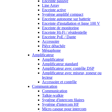
Enceinte passive
Line Array
Enceinte active
Système amplifié compact
Enceinte autonome sur batterie
Enceinte d'installation et ligne 100 V
Enceinte de monitoring
Enceinte Hi-Fi / résidentielle
Enceinte PoE / Dante
Accessoire
Pièce détachée
Mégaphone
Amplificateur
Amplificateur
Amplificateur standard
Amplificateur avec contrôle DSP
Amplificateur avec mixeur, zoneur ou
lecteur
Accessoire et contrôle
Communication
Communication
Talkie-walkie
Système d'intercom filaires
Système d'intercom HF
Micro casque pour intercom