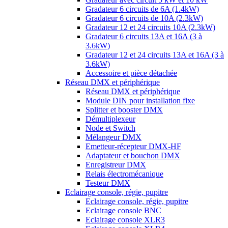
Gradateur 6 circuits de 6A (1.4kW)
Gradateur 6 circuits de 10A (2.3kW)
Gradateur 12 et 24 circuits 10A (2.3kW)
Gradateur 6 circuits 13A et 16A (3 à
3.6kW)
Gradateur 12 et 24 circuits 13A et 16A (3 à
3.6kW)
Accessoire et pièce détachée
Réseau DMX et périphérique
Réseau DMX et périphérique
Module DIN pour installation fixe
Splitter et booster DMX
Démultiplexeur
Node et Switch
Mélangeur DMX
Emetteur-récepteur DMX-HF
Adaptateur et bouchon DMX
Enregistreur DMX
Relais électromécanique
Testeur DMX
Eclairage console, régie, pupitre
Eclairage console, régie, pupitre
Eclairage console BNC
Eclairage console XLR3