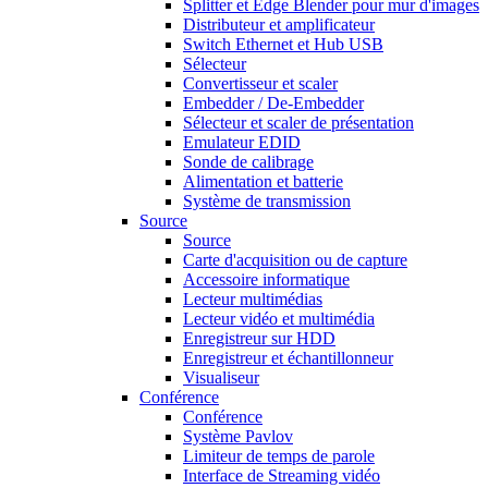
Splitter et Edge Blender pour mur d'images
Distributeur et amplificateur
Switch Ethernet et Hub USB
Sélecteur
Convertisseur et scaler
Embedder / De-Embedder
Sélecteur et scaler de présentation
Emulateur EDID
Sonde de calibrage
Alimentation et batterie
Système de transmission
Source
Source
Carte d'acquisition ou de capture
Accessoire informatique
Lecteur multimédias
Lecteur vidéo et multimédia
Enregistreur sur HDD
Enregistreur et échantillonneur
Visualiseur
Conférence
Conférence
Système Pavlov
Limiteur de temps de parole
Interface de Streaming vidéo