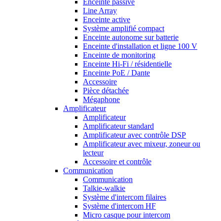
Enceinte passive
Line Array
Enceinte active
Système amplifié compact
Enceinte autonome sur batterie
Enceinte d'installation et ligne 100 V
Enceinte de monitoring
Enceinte Hi-Fi / résidentielle
Enceinte PoE / Dante
Accessoire
Pièce détachée
Mégaphone
Amplificateur
Amplificateur
Amplificateur standard
Amplificateur avec contrôle DSP
Amplificateur avec mixeur, zoneur ou
lecteur
Accessoire et contrôle
Communication
Communication
Talkie-walkie
Système d'intercom filaires
Système d'intercom HF
Micro casque pour intercom