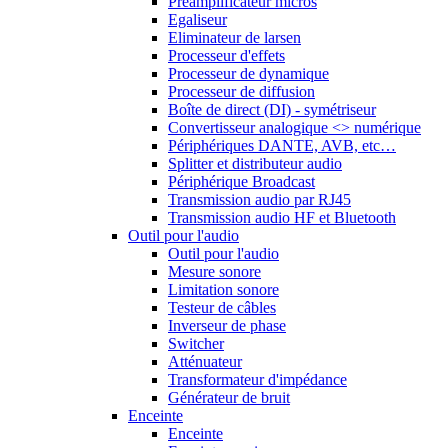
Préamplificateur micros
Egaliseur
Eliminateur de larsen
Processeur d'effets
Processeur de dynamique
Processeur de diffusion
Boîte de direct (DI) - symétriseur
Convertisseur analogique <> numérique
Périphériques DANTE, AVB, etc…
Splitter et distributeur audio
Périphérique Broadcast
Transmission audio par RJ45
Transmission audio HF et Bluetooth
Outil pour l'audio
Outil pour l'audio
Mesure sonore
Limitation sonore
Testeur de câbles
Inverseur de phase
Switcher
Atténuateur
Transformateur d'impédance
Générateur de bruit
Enceinte
Enceinte