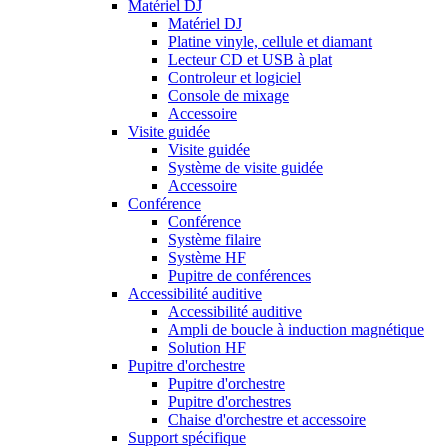
Matériel DJ
Matériel DJ
Platine vinyle, cellule et diamant
Lecteur CD et USB à plat
Controleur et logiciel
Console de mixage
Accessoire
Visite guidée
Visite guidée
Système de visite guidée
Accessoire
Conférence
Conférence
Système filaire
Système HF
Pupitre de conférences
Accessibilité auditive
Accessibilité auditive
Ampli de boucle à induction magnétique
Solution HF
Pupitre d'orchestre
Pupitre d'orchestre
Pupitre d'orchestres
Chaise d'orchestre et accessoire
Support spécifique