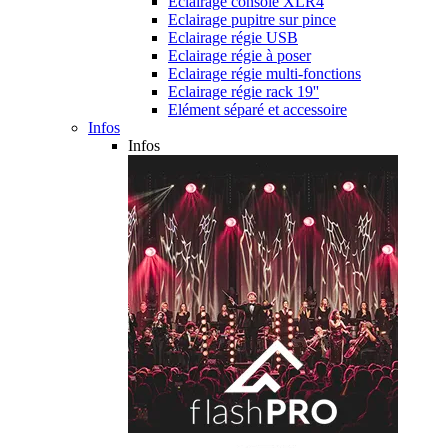
Eclairage console XLR4
Eclairage pupitre sur pince
Eclairage régie USB
Eclairage régie à poser
Eclairage régie multi-fonctions
Eclairage régie rack 19''
Elément séparé et accessoire
Infos
Infos