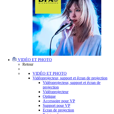
VIDÉO ET PHOTO
Retour
VIDÉO ET PHOTO
Vidéoprojecteur, support et écran de projection
Vidéoprojecteur, support et écran de
projection
Vidéoprojecteur
Optique
Accessoire pour VP
Support pour VP
Ecran de projection