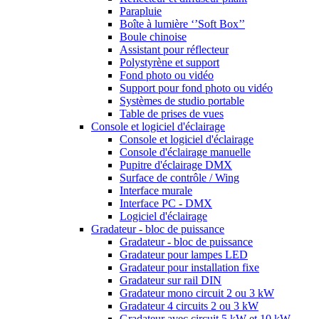
Parapluie
Boîte à lumière ‘’Soft Box’’
Boule chinoise
Assistant pour réflecteur
Polystyrène et support
Fond photo ou vidéo
Support pour fond photo ou vidéo
Systèmes de studio portable
Table de prises de vues
Console et logiciel d'éclairage
Console et logiciel d'éclairage
Console d'éclairage manuelle
Pupitre d'éclairage DMX
Surface de contrôle / Wing
Interface murale
Interface PC - DMX
Logiciel d'éclairage
Gradateur - bloc de puissance
Gradateur - bloc de puissance
Gradateur pour lampes LED
Gradateur pour installation fixe
Gradateur sur rail DIN
Gradateur mono circuit 2 ou 3 kW
Gradateur 4 circuits 2 ou 3 kW
Gradateur avec circuit 5 kW et 10 kW