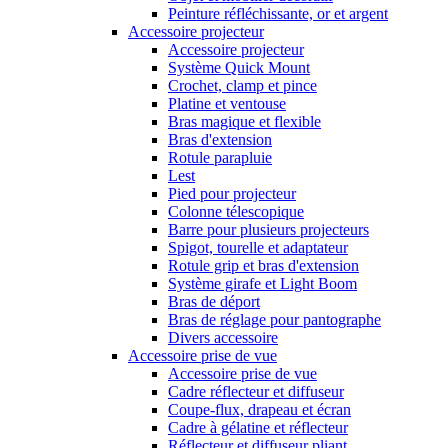
Peinture réfléchissante, or et argent
Accessoire projecteur
Accessoire projecteur
Système Quick Mount
Crochet, clamp et pince
Platine et ventouse
Bras magique et flexible
Bras d'extension
Rotule parapluie
Lest
Pied pour projecteur
Colonne télescopique
Barre pour plusieurs projecteurs
Spigot, tourelle et adaptateur
Rotule grip et bras d'extension
Système girafe et Light Boom
Bras de déport
Bras de réglage pour pantographe
Divers accessoire
Accessoire prise de vue
Accessoire prise de vue
Cadre réflecteur et diffuseur
Coupe-flux, drapeau et écran
Cadre à gélatine et réflecteur
Réflecteur et diffuseur pliant