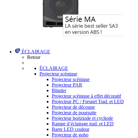
ÉCLAIRAGE
Retour
ÉCLAIRAGE
Projecteur scénique
Projecteur scénique
Projecteur PAR
Blinder
Projecteur scénique à effet décoratif
Projecteur PC / Fresnel Trad. et LED
Projecteur de découpe
Projecteur de poursuite
Projecteur horiziode et cycliode
Rampe d’éclairage trad. et LED
Barre LED couleur
Projecteur de gobo