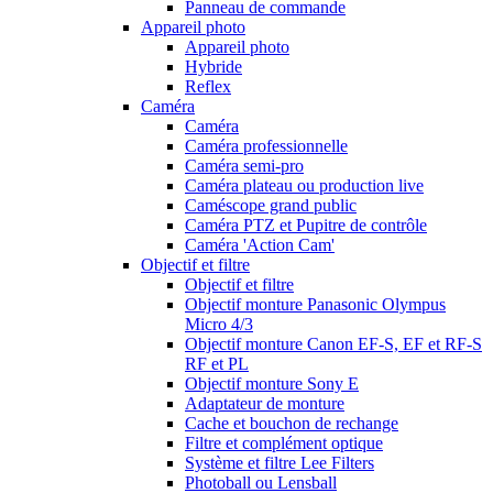
Panneau de commande
Appareil photo
Appareil photo
Hybride
Reflex
Caméra
Caméra
Caméra professionnelle
Caméra semi-pro
Caméra plateau ou production live
Caméscope grand public
Caméra PTZ et Pupitre de contrôle
Caméra 'Action Cam'
Objectif et filtre
Objectif et filtre
Objectif monture Panasonic Olympus
Micro 4/3
Objectif monture Canon EF-S, EF et RF-S
RF et PL
Objectif monture Sony E
Adaptateur de monture
Cache et bouchon de rechange
Filtre et complément optique
Système et filtre Lee Filters
Photoball ou Lensball