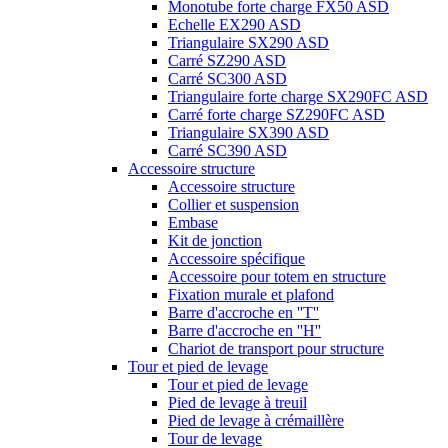
Monotube forte charge FX50 ASD
Echelle EX290 ASD
Triangulaire SX290 ASD
Carré SZ290 ASD
Carré SC300 ASD
Triangulaire forte charge SX290FC ASD
Carré forte charge SZ290FC ASD
Triangulaire SX390 ASD
Carré SC390 ASD
Accessoire structure
Accessoire structure
Collier et suspension
Embase
Kit de jonction
Accessoire spécifique
Accessoire pour totem en structure
Fixation murale et plafond
Barre d'accroche en ''T''
Barre d'accroche en ''H''
Chariot de transport pour structure
Tour et pied de levage
Tour et pied de levage
Pied de levage à treuil
Pied de levage à crémaillère
Tour de levage