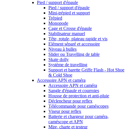
Pied / support d'épaule
Pied / support d'épaule
Mini-trépied et support
Trépied
Monopode
Cage et Crosse d'épaule
Stabilisateur manuel
Tête, rotule, plateau rapide et vis
Elément séparé et accessoire
Niveau à bulles
Slider ou Travelling de table
Skate dolly
Système de travelling
Support et barette Griffe Flash - Hot Shoe
& Cold Shoe
Accessoire APN et caméra
Accessoire APN et caméra
Sangle d'épaule et courroies
Housse de protection et anti-pluie
Déclencheur pour reflex
Télécommande pour caméscopes
Viseur pour reflex
Batterie et chargeur pour caméra,
caméscope et APN
Mire, charte et testeur