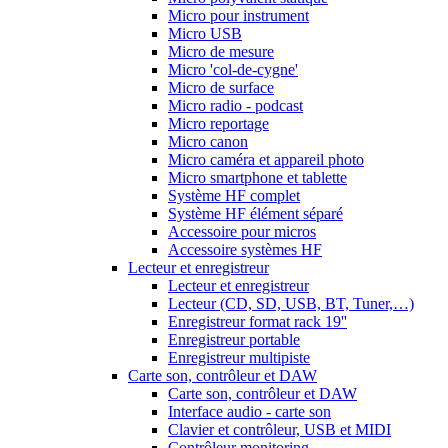
Micro pour instrument
Micro USB
Micro de mesure
Micro 'col-de-cygne'
Micro de surface
Micro radio - podcast
Micro reportage
Micro canon
Micro caméra et appareil photo
Micro smartphone et tablette
Système HF complet
Système HF élément séparé
Accessoire pour micros
Accessoire systèmes HF
Lecteur et enregistreur
Lecteur et enregistreur
Lecteur (CD, SD, USB, BT, Tuner,…)
Enregistreur format rack 19''
Enregistreur portable
Enregistreur multipiste
Carte son, contrôleur et DAW
Carte son, contrôleur et DAW
Interface audio - carte son
Clavier et contrôleur, USB et MIDI
Contrôleur monitoring