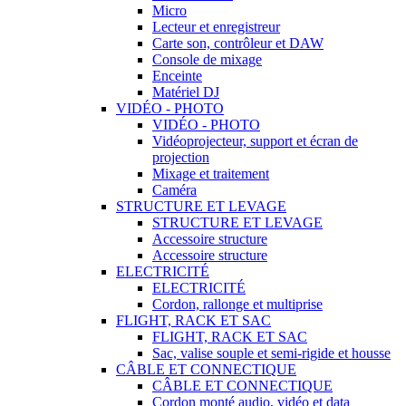
Micro
Lecteur et enregistreur
Carte son, contrôleur et DAW
Console de mixage
Enceinte
Matériel DJ
VIDÉO - PHOTO
VIDÉO - PHOTO
Vidéoprojecteur, support et écran de
projection
Mixage et traitement
Caméra
STRUCTURE ET LEVAGE
STRUCTURE ET LEVAGE
Accessoire structure
Accessoire structure
ELECTRICITÉ
ELECTRICITÉ
Cordon, rallonge et multiprise
FLIGHT, RACK ET SAC
FLIGHT, RACK ET SAC
Sac, valise souple et semi-rigide et housse
CÂBLE ET CONNECTIQUE
CÂBLE ET CONNECTIQUE
Cordon monté audio, vidéo et data