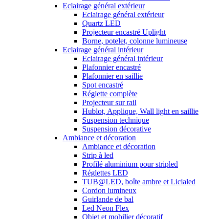
Eclairage général extérieur
Eclairage général extérieur
Quartz LED
Projecteur encastré Uplight
Borne, potelet, colonne lumineuse
Eclairage général intérieur
Eclairage général intérieur
Plafonnier encastré
Plafonnier en saillie
Spot encastré
Réglette complète
Projecteur sur rail
Hublot, Applique, Wall light en saillie
Suspension technique
Suspension décorative
Ambiance et décoration
Ambiance et décoration
Strip à led
Profilé aluminium pour stripled
Réglettes LED
TUB@LED, boîte ambre et Licialed
Cordon lumineux
Guirlande de bal
Led Neon Flex
Objet et mobilier décoratif