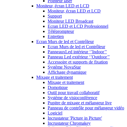
Pointeur laser
Moniteur, écran LED et LCD
Moniteur, écran LED et LCD
Support
Moniteur LED Broadcast
Ecran LED et LCD Professionnel
Téléprompteur
Entretien
Ecran Murs de led et Contrôleur
Ecran Murs de led et Contrôleur
PanneauxLed intérieur ‘’Indoor’’
Panneau Led extérieur ‘’Outdoor’’
Accessoire et supports de fixation
Système NovaStar
Affichage dynamique
Mixage et traitement
Mixage et traitement
Domotique
Outil pour travail collaboratif
Système de visioconférence
Pupitre de mixage et mélangeur live
Panneau de contrôle pour mélangeur vidéo
Logiciel
Incrustateur 'Picture in Picture'
Incrustateur Chromakey