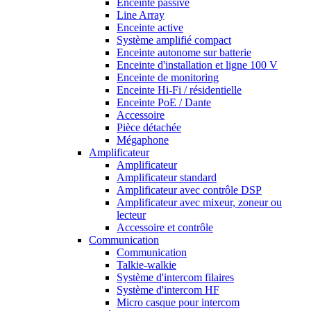
Enceinte passive
Line Array
Enceinte active
Système amplifié compact
Enceinte autonome sur batterie
Enceinte d'installation et ligne 100 V
Enceinte de monitoring
Enceinte Hi-Fi / résidentielle
Enceinte PoE / Dante
Accessoire
Pièce détachée
Mégaphone
Amplificateur
Amplificateur
Amplificateur standard
Amplificateur avec contrôle DSP
Amplificateur avec mixeur, zoneur ou
lecteur
Accessoire et contrôle
Communication
Communication
Talkie-walkie
Système d'intercom filaires
Système d'intercom HF
Micro casque pour intercom