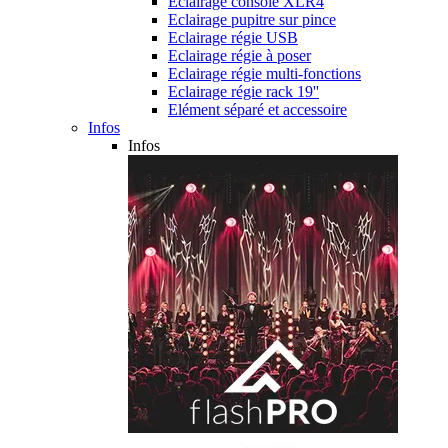
Eclairage console XLR4
Eclairage pupitre sur pince
Eclairage régie USB
Eclairage régie à poser
Eclairage régie multi-fonctions
Eclairage régie rack 19''
Elément séparé et accessoire
Infos
Infos