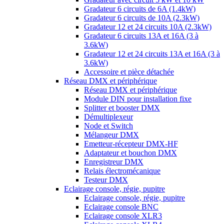
Gradateur 6 circuits de 6A (1.4kW)
Gradateur 6 circuits de 10A (2.3kW)
Gradateur 12 et 24 circuits 10A (2.3kW)
Gradateur 6 circuits 13A et 16A (3 à
3.6kW)
Gradateur 12 et 24 circuits 13A et 16A (3 à
3.6kW)
Accessoire et pièce détachée
Réseau DMX et périphérique
Réseau DMX et périphérique
Module DIN pour installation fixe
Splitter et booster DMX
Démultiplexeur
Node et Switch
Mélangeur DMX
Emetteur-récepteur DMX-HF
Adaptateur et bouchon DMX
Enregistreur DMX
Relais électromécanique
Testeur DMX
Eclairage console, régie, pupitre
Eclairage console, régie, pupitre
Eclairage console BNC
Eclairage console XLR3