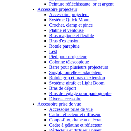
Peinture réfléchissante, or et argent
Accessoire projecteur
Accessoire projecteur
Système Quick Mount
Crochet, clamp et pince
Platine et ventouse
Bras magique et flexible
Bras d'extension
Rotule parapluie
Lest
Pied pour projecteur
Colonne télescopique
Barre pour plusieurs projecteurs
Spigot, tourelle et adaptateur
Rotule grip et bras d'extension
Système girafe et Light Boom
Bras de déport
Bras de réglage pour pantographe
Divers accessoire
Accessoire prise de vue
Accessoire prise de vue
Cadre réflecteur et diffuseur
Coupe-flux, drapeau et écran
Cadre à gélatine et réflecteur
Réflecteur et diffuseur pliant