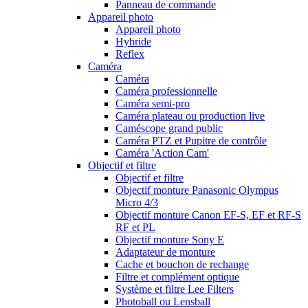
Panneau de commande
Appareil photo
Appareil photo
Hybride
Reflex
Caméra
Caméra
Caméra professionnelle
Caméra semi-pro
Caméra plateau ou production live
Caméscope grand public
Caméra PTZ et Pupitre de contrôle
Caméra 'Action Cam'
Objectif et filtre
Objectif et filtre
Objectif monture Panasonic Olympus
Micro 4/3
Objectif monture Canon EF-S, EF et RF-S
RF et PL
Objectif monture Sony E
Adaptateur de monture
Cache et bouchon de rechange
Filtre et complément optique
Système et filtre Lee Filters
Photoball ou Lensball