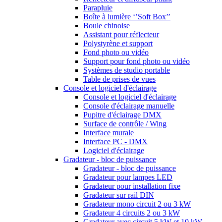
Parapluie
Boîte à lumière ‘’Soft Box’’
Boule chinoise
Assistant pour réflecteur
Polystyrène et support
Fond photo ou vidéo
Support pour fond photo ou vidéo
Systèmes de studio portable
Table de prises de vues
Console et logiciel d'éclairage
Console et logiciel d'éclairage
Console d'éclairage manuelle
Pupitre d'éclairage DMX
Surface de contrôle / Wing
Interface murale
Interface PC - DMX
Logiciel d'éclairage
Gradateur - bloc de puissance
Gradateur - bloc de puissance
Gradateur pour lampes LED
Gradateur pour installation fixe
Gradateur sur rail DIN
Gradateur mono circuit 2 ou 3 kW
Gradateur 4 circuits 2 ou 3 kW
Gradateur avec circuit 5 kW et 10 kW