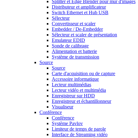
Splitter et Edge Blender pour mur d'images
Distributeur et amplificateur
Switch Ethernet et Hub USB
Sélecteur
Convertisseur et scaler
Embedder / De-Embedder
Sélecteur et scaler de présentation
Emulateur EDID
Sonde de calibrage
Alimentation et batterie
Système de transmission
Source
Source
Carte d'acquisition ou de capture
Accessoire informatique
Lecteur multimédias
Lecteur vidéo et multimédia
Enregistreur sur HDD
Enregistreur et échantillonneur
Visualiseur
Conférence
Conférence
Système Pavlov
Limiteur de temps de parole
Interface de Streaming vidéo