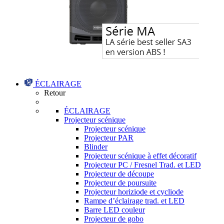
ÉCLAIRAGE
Retour
ÉCLAIRAGE
Projecteur scénique
Projecteur scénique
Projecteur PAR
Blinder
Projecteur scénique à effet décoratif
Projecteur PC / Fresnel Trad. et LED
Projecteur de découpe
Projecteur de poursuite
Projecteur horiziode et cycliode
Rampe d’éclairage trad. et LED
Barre LED couleur
Projecteur de gobo