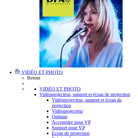
VIDÉO ET PHOTO
Retour
VIDÉO ET PHOTO
Vidéoprojecteur, support et écran de projection
Vidéoprojecteur, support et écran de
projection
Vidéoprojecteur
Optique
Accessoire pour VP
Support pour VP
Ecran de projection