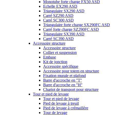
Monotube forte charge FX50 ASD
Echelle EX290 ASD
Triangulaire SX290 ASD
Carré SZ290 ASD
Carré SC300 ASD
Triangulaire forte charge SX290FC ASD
Carré forte charge SZ290FC ASD
Triangulaire SX390 ASD
Carré SC390 ASD
Accessoire structure
Accessoire structure
Collier et suspension
Embase
Kit de jonction
Accessoire spécifique
Accessoire pour totem en structure
Fixation murale et plafond
Barre d'accroche en ''T''
Barre d'accroche en ''H''
Chariot de transport pour structure
Tour et pied de levage
Tour et pied de levage
Pied de levage à treuil
Pied de levage à crémaillère
Tour de levage