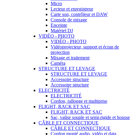
Micro
Lecteur et enregistreur
Carte son, contrôleur et DAW
Console de mixage
Enceinte
Matériel DJ
VIDÉO - PHOTO
VIDÉO - PHOTO
Vidéoprojecteur, support et écran de
projection
Mixage et traitement
Caméra
STRUCTURE ET LEVAGE
STRUCTURE ET LEVAGE
Accessoire structure
Accessoire structure
ELECTRICITÉ
ELECTRICITÉ
Cordon, rallonge et multiprise
FLIGHT, RACK ET SAC
FLIGHT, RACK ET SAC
Sac, valise souple et semi-rigide et housse
CÂBLE ET CONNECTIQUE
CÂBLE ET CONNECTIQUE
Cordon monté audio, vidéo et data