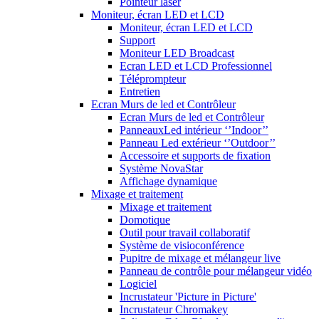
Pointeur laser
Moniteur, écran LED et LCD
Moniteur, écran LED et LCD
Support
Moniteur LED Broadcast
Ecran LED et LCD Professionnel
Téléprompteur
Entretien
Ecran Murs de led et Contrôleur
Ecran Murs de led et Contrôleur
PanneauxLed intérieur ‘’Indoor’’
Panneau Led extérieur ‘’Outdoor’’
Accessoire et supports de fixation
Système NovaStar
Affichage dynamique
Mixage et traitement
Mixage et traitement
Domotique
Outil pour travail collaboratif
Système de visioconférence
Pupitre de mixage et mélangeur live
Panneau de contrôle pour mélangeur vidéo
Logiciel
Incrustateur 'Picture in Picture'
Incrustateur Chromakey