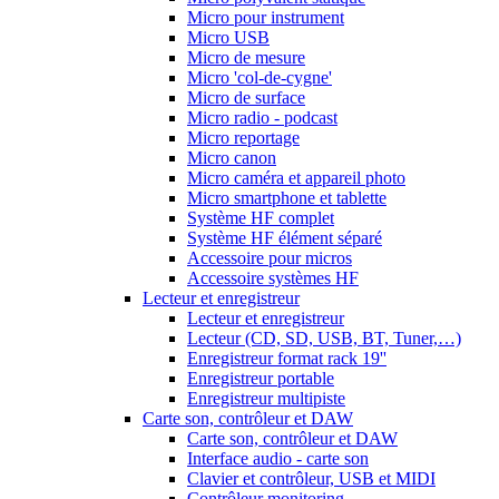
Micro pour instrument
Micro USB
Micro de mesure
Micro 'col-de-cygne'
Micro de surface
Micro radio - podcast
Micro reportage
Micro canon
Micro caméra et appareil photo
Micro smartphone et tablette
Système HF complet
Système HF élément séparé
Accessoire pour micros
Accessoire systèmes HF
Lecteur et enregistreur
Lecteur et enregistreur
Lecteur (CD, SD, USB, BT, Tuner,…)
Enregistreur format rack 19''
Enregistreur portable
Enregistreur multipiste
Carte son, contrôleur et DAW
Carte son, contrôleur et DAW
Interface audio - carte son
Clavier et contrôleur, USB et MIDI
Contrôleur monitoring