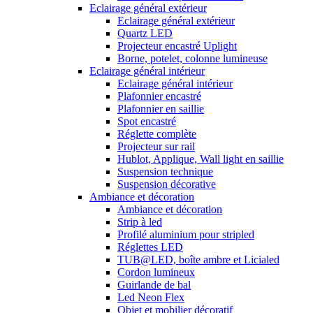
Eclairage général extérieur
Eclairage général extérieur
Quartz LED
Projecteur encastré Uplight
Borne, potelet, colonne lumineuse
Eclairage général intérieur
Eclairage général intérieur
Plafonnier encastré
Plafonnier en saillie
Spot encastré
Réglette complète
Projecteur sur rail
Hublot, Applique, Wall light en saillie
Suspension technique
Suspension décorative
Ambiance et décoration
Ambiance et décoration
Strip à led
Profilé aluminium pour stripled
Réglettes LED
TUB@LED, boîte ambre et Licialed
Cordon lumineux
Guirlande de bal
Led Neon Flex
Objet et mobilier décoratif