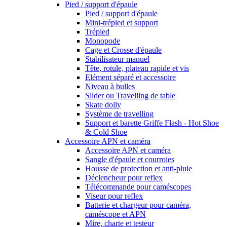
Pied / support d'épaule
Pied / support d'épaule
Mini-trépied et support
Trépied
Monopode
Cage et Crosse d'épaule
Stabilisateur manuel
Tête, rotule, plateau rapide et vis
Elément séparé et accessoire
Niveau à bulles
Slider ou Travelling de table
Skate dolly
Système de travelling
Support et barette Griffe Flash - Hot Shoe
& Cold Shoe
Accessoire APN et caméra
Accessoire APN et caméra
Sangle d'épaule et courroies
Housse de protection et anti-pluie
Déclencheur pour reflex
Télécommande pour caméscopes
Viseur pour reflex
Batterie et chargeur pour caméra,
caméscope et APN
Mire, charte et testeur