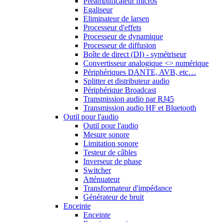
Préamplificateur micros
Egaliseur
Eliminateur de larsen
Processeur d'effets
Processeur de dynamique
Processeur de diffusion
Boîte de direct (DI) - symétriseur
Convertisseur analogique <> numérique
Périphériques DANTE, AVB, etc…
Splitter et distributeur audio
Périphérique Broadcast
Transmission audio par RJ45
Transmission audio HF et Bluetooth
Outil pour l'audio
Outil pour l'audio
Mesure sonore
Limitation sonore
Testeur de câbles
Inverseur de phase
Switcher
Atténuateur
Transformateur d'impédance
Générateur de bruit
Enceinte
Enceinte