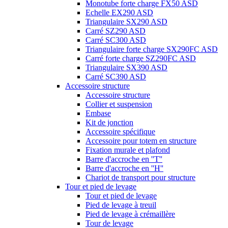
Monotube forte charge FX50 ASD
Echelle EX290 ASD
Triangulaire SX290 ASD
Carré SZ290 ASD
Carré SC300 ASD
Triangulaire forte charge SX290FC ASD
Carré forte charge SZ290FC ASD
Triangulaire SX390 ASD
Carré SC390 ASD
Accessoire structure
Accessoire structure
Collier et suspension
Embase
Kit de jonction
Accessoire spécifique
Accessoire pour totem en structure
Fixation murale et plafond
Barre d'accroche en ''T''
Barre d'accroche en ''H''
Chariot de transport pour structure
Tour et pied de levage
Tour et pied de levage
Pied de levage à treuil
Pied de levage à crémaillère
Tour de levage