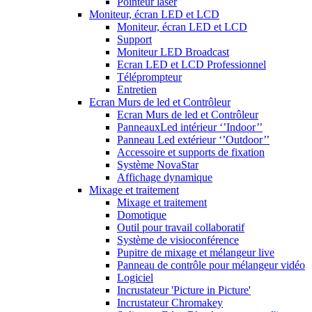
Pointeur laser
Moniteur, écran LED et LCD
Moniteur, écran LED et LCD
Support
Moniteur LED Broadcast
Ecran LED et LCD Professionnel
Téléprompteur
Entretien
Ecran Murs de led et Contrôleur
Ecran Murs de led et Contrôleur
PanneauxLed intérieur ‘’Indoor’’
Panneau Led extérieur ‘’Outdoor’’
Accessoire et supports de fixation
Système NovaStar
Affichage dynamique
Mixage et traitement
Mixage et traitement
Domotique
Outil pour travail collaboratif
Système de visioconférence
Pupitre de mixage et mélangeur live
Panneau de contrôle pour mélangeur vidéo
Logiciel
Incrustateur 'Picture in Picture'
Incrustateur Chromakey