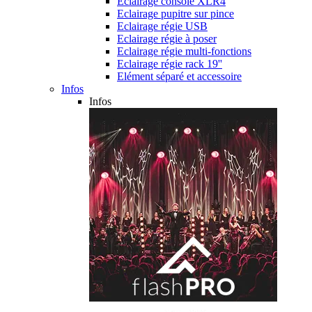
Eclairage console XLR4
Eclairage pupitre sur pince
Eclairage régie USB
Eclairage régie à poser
Eclairage régie multi-fonctions
Eclairage régie rack 19''
Elément séparé et accessoire
Infos
Infos