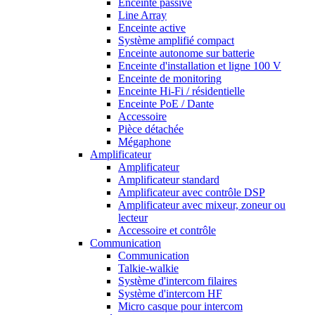
Enceinte passive
Line Array
Enceinte active
Système amplifié compact
Enceinte autonome sur batterie
Enceinte d'installation et ligne 100 V
Enceinte de monitoring
Enceinte Hi-Fi / résidentielle
Enceinte PoE / Dante
Accessoire
Pièce détachée
Mégaphone
Amplificateur
Amplificateur
Amplificateur standard
Amplificateur avec contrôle DSP
Amplificateur avec mixeur, zoneur ou
lecteur
Accessoire et contrôle
Communication
Communication
Talkie-walkie
Système d'intercom filaires
Système d'intercom HF
Micro casque pour intercom