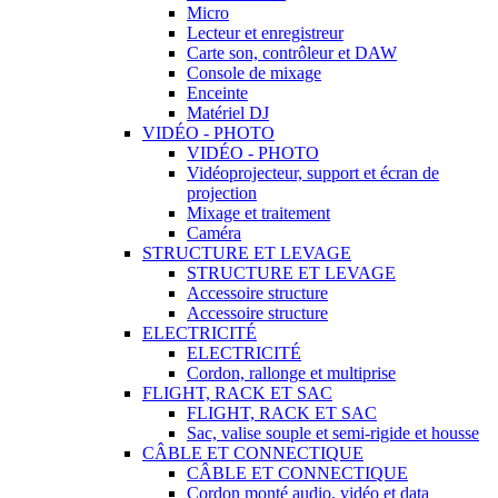
Micro
Lecteur et enregistreur
Carte son, contrôleur et DAW
Console de mixage
Enceinte
Matériel DJ
VIDÉO - PHOTO
VIDÉO - PHOTO
Vidéoprojecteur, support et écran de
projection
Mixage et traitement
Caméra
STRUCTURE ET LEVAGE
STRUCTURE ET LEVAGE
Accessoire structure
Accessoire structure
ELECTRICITÉ
ELECTRICITÉ
Cordon, rallonge et multiprise
FLIGHT, RACK ET SAC
FLIGHT, RACK ET SAC
Sac, valise souple et semi-rigide et housse
CÂBLE ET CONNECTIQUE
CÂBLE ET CONNECTIQUE
Cordon monté audio, vidéo et data