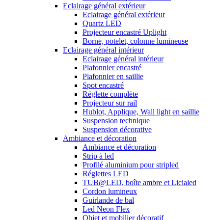
Eclairage général extérieur
Eclairage général extérieur
Quartz LED
Projecteur encastré Uplight
Borne, potelet, colonne lumineuse
Eclairage général intérieur
Eclairage général intérieur
Plafonnier encastré
Plafonnier en saillie
Spot encastré
Réglette complète
Projecteur sur rail
Hublot, Applique, Wall light en saillie
Suspension technique
Suspension décorative
Ambiance et décoration
Ambiance et décoration
Strip à led
Profilé aluminium pour stripled
Réglettes LED
TUB@LED, boîte ambre et Licialed
Cordon lumineux
Guirlande de bal
Led Neon Flex
Objet et mobilier décoratif