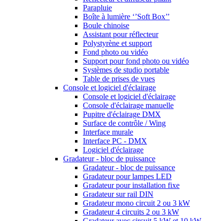
Parapluie
Boîte à lumière ‘’Soft Box’’
Boule chinoise
Assistant pour réflecteur
Polystyrène et support
Fond photo ou vidéo
Support pour fond photo ou vidéo
Systèmes de studio portable
Table de prises de vues
Console et logiciel d'éclairage
Console et logiciel d'éclairage
Console d'éclairage manuelle
Pupitre d'éclairage DMX
Surface de contrôle / Wing
Interface murale
Interface PC - DMX
Logiciel d'éclairage
Gradateur - bloc de puissance
Gradateur - bloc de puissance
Gradateur pour lampes LED
Gradateur pour installation fixe
Gradateur sur rail DIN
Gradateur mono circuit 2 ou 3 kW
Gradateur 4 circuits 2 ou 3 kW
Gradateur avec circuit 5 kW et 10 kW