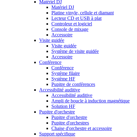
Matériel DJ
Matériel DJ
Platine vinyle, cellule et diamant
Lecteur CD et USB à plat
Controleur et logiciel
Console de mixage
Accessoire
Visite guidée
Visite guidée
Système de visite guidée
Accessoire
Conférence
Conférence
Système filaire
Système HF
Pupitre de conférences
Accessibilité auditive
Accessibilité auditive
Ampli de boucle à induction magnétique
Solution HF
Pupitre d'orchestre
Pupitre d'orchestre
Pupitre d'orchestres
Chaise d'orchestre et accessoire
Support spécifique