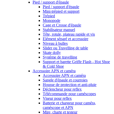
Pied / support d'épaule
Pied / support d'épaule
Mini-trépied et support
Trépied
Monopode
Cage et Crosse d'épaule
Stabilisateur manuel
Tête, rotule, plateau rapide et vis
Elément séparé et accessoire
Niveau à bulles
Slider ou Travelling de table
Skate dolly
Système de travelling
Support et barette Griffe Flash - Hot Shoe
& Cold Shoe
Accessoire APN et caméra
Accessoire APN et caméra
Sangle d'épaule et courroies
Housse de protection et anti-pluie
Déclencheur pour reflex
Télécommande pour caméscopes
Viseur pour reflex
Batterie et chargeur pour caméra,
caméscope et APN
Mire, charte et testeur