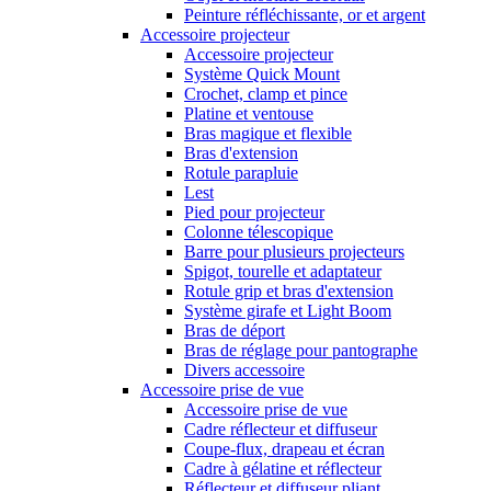
Peinture réfléchissante, or et argent
Accessoire projecteur
Accessoire projecteur
Système Quick Mount
Crochet, clamp et pince
Platine et ventouse
Bras magique et flexible
Bras d'extension
Rotule parapluie
Lest
Pied pour projecteur
Colonne télescopique
Barre pour plusieurs projecteurs
Spigot, tourelle et adaptateur
Rotule grip et bras d'extension
Système girafe et Light Boom
Bras de déport
Bras de réglage pour pantographe
Divers accessoire
Accessoire prise de vue
Accessoire prise de vue
Cadre réflecteur et diffuseur
Coupe-flux, drapeau et écran
Cadre à gélatine et réflecteur
Réflecteur et diffuseur pliant