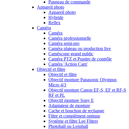
Panneau de commande
Appareil photo
Appareil photo
Hybride
Reflex
Caméra
Caméra
Caméra professionnelle
Caméra semi-pro
Caméra plateau ou production live
Caméscope grand public
Caméra PTZ et Pupitre de contrôle
Caméra 'Action Cam'
Objectif et filtre
Objectif et filtre
Objectif monture Panasonic Olympus
Micro 4/3
Objectif monture Canon EF-S, EF et RF-S
RF et PL
Objectif monture Sony E
Adaptateur de monture
Cache et bouchon de rechange
Filtre et complément optique
Système et filtre Lee Filters
Photoball ou Lensball