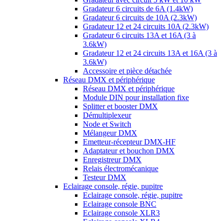
Gradateur 6 circuits de 6A (1.4kW)
Gradateur 6 circuits de 10A (2.3kW)
Gradateur 12 et 24 circuits 10A (2.3kW)
Gradateur 6 circuits 13A et 16A (3 à
3.6kW)
Gradateur 12 et 24 circuits 13A et 16A (3 à
3.6kW)
Accessoire et pièce détachée
Réseau DMX et périphérique
Réseau DMX et périphérique
Module DIN pour installation fixe
Splitter et booster DMX
Démultiplexeur
Node et Switch
Mélangeur DMX
Emetteur-récepteur DMX-HF
Adaptateur et bouchon DMX
Enregistreur DMX
Relais électromécanique
Testeur DMX
Eclairage console, régie, pupitre
Eclairage console, régie, pupitre
Eclairage console BNC
Eclairage console XLR3