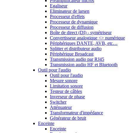
Préamplificateur micros
Egaliseur
Eliminateur de larsen
Processeur d'effets
Processeur de dynamique
Processeur de diffusion
Boîte de direct (DI) - symétriseur
Convertisseur analogique <> numérique
Périphériques DANTE, AVB, etc…
Splitter et distributeur audio
Périphérique Broadcast
Transmission audio par RJ45
Transmission audio HF et Bluetooth
Outil pour l'audio
Outil pour l'audio
Mesure sonore
Limitation sonore
Testeur de câbles
Inverseur de phase
Switcher
Atténuateur
Transformateur d'impédance
Générateur de bruit
Enceinte
Enceinte