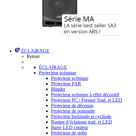
ÉCLAIRAGE
Retour
ÉCLAIRAGE
Projecteur scénique
Projecteur scénique
Projecteur PAR
Blinder
Projecteur scénique à effet décoratif
Projecteur PC / Fresnel Trad. et LED
Projecteur de découpe
Projecteur de poursuite
Projecteur horiziode et cycliode
Rampe d’éclairage trad. et LED
Barre LED couleur
Projecteur de gobo