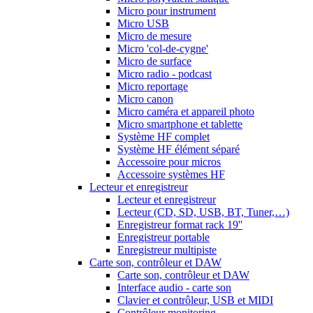
Micro pour instrument
Micro USB
Micro de mesure
Micro 'col-de-cygne'
Micro de surface
Micro radio - podcast
Micro reportage
Micro canon
Micro caméra et appareil photo
Micro smartphone et tablette
Système HF complet
Système HF élément séparé
Accessoire pour micros
Accessoire systèmes HF
Lecteur et enregistreur
Lecteur et enregistreur
Lecteur (CD, SD, USB, BT, Tuner,…)
Enregistreur format rack 19''
Enregistreur portable
Enregistreur multipiste
Carte son, contrôleur et DAW
Carte son, contrôleur et DAW
Interface audio - carte son
Clavier et contrôleur, USB et MIDI
Contrôleur monitoring