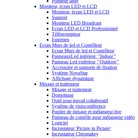
Pointeur laser
Moniteur, écran LED et LCD
Moniteur, écran LED et LCD
Support
Moniteur LED Broadcast
Ecran LED et LCD Professionnel
Téléprompteur
Entretien
Ecran Murs de led et Contrôleur
Ecran Murs de led et Contrôleur
PanneauxLed intérieur ‘’Indoor’’
Panneau Led extérieur ‘’Outdoor’’
Accessoire et supports de fixation
Système NovaStar
Affichage dynamique
Mixage et traitement
Mixage et traitement
Domotique
Outil pour travail collaboratif
Système de visioconférence
Pupitre de mixage et mélangeur live
Panneau de contrôle pour mélangeur vidéo
Logiciel
Incrustateur 'Picture in Picture'
Incrustateur Chromakey