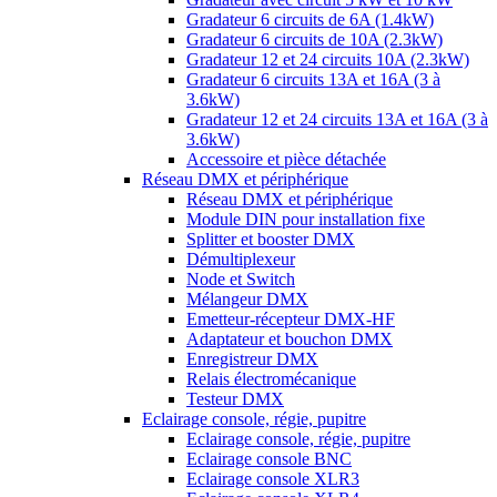
Gradateur 6 circuits de 6A (1.4kW)
Gradateur 6 circuits de 10A (2.3kW)
Gradateur 12 et 24 circuits 10A (2.3kW)
Gradateur 6 circuits 13A et 16A (3 à
3.6kW)
Gradateur 12 et 24 circuits 13A et 16A (3 à
3.6kW)
Accessoire et pièce détachée
Réseau DMX et périphérique
Réseau DMX et périphérique
Module DIN pour installation fixe
Splitter et booster DMX
Démultiplexeur
Node et Switch
Mélangeur DMX
Emetteur-récepteur DMX-HF
Adaptateur et bouchon DMX
Enregistreur DMX
Relais électromécanique
Testeur DMX
Eclairage console, régie, pupitre
Eclairage console, régie, pupitre
Eclairage console BNC
Eclairage console XLR3