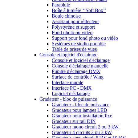
Parapluie
Boîte à lumière ‘’Soft Box’’
Boule chinoise
Assistant pour réflecteur
Polystyrène et support
Fond photo ou vidéo
Support pour fond photo ou vidéo
Systèmes de studio portable
Table de prises de vues
Console et logiciel d'éclairage
Console et logiciel d'éclairage
Console d'éclairage manuelle
Pupitre d'éclairage DMX
Surface de contrôle / Wing
Interface murale
Interface PC - DMX
Logiciel d'éclairage
Gradateur - bloc de puissance
Gradateur - bloc de puissance
Gradateur pour lampes LED
Gradateur pour installation fixe
Gradateur sur rail DIN
Gradateur mono circuit 2 ou 3 kW
Gradateur 4 circuits 2 ou 3 kW
Gradateur avec circuit 5 kW et 10 kW