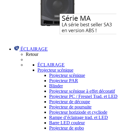
ÉCLAIRAGE
Retour
ÉCLAIRAGE
Projecteur scénique
Projecteur scénique
Projecteur PAR
Blinder
Projecteur scénique à effet décoratif
Projecteur PC / Fresnel Trad. et LED
Projecteur de découpe
Projecteur de poursuite
Projecteur horiziode et cycliode
Rampe d’éclairage trad. et LED
Barre LED couleur
Projecteur de gobo