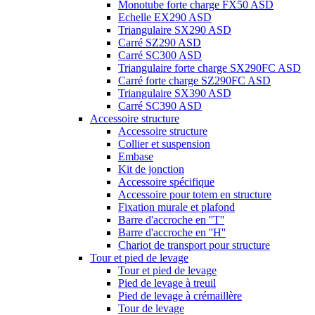
Monotube forte charge FX50 ASD
Echelle EX290 ASD
Triangulaire SX290 ASD
Carré SZ290 ASD
Carré SC300 ASD
Triangulaire forte charge SX290FC ASD
Carré forte charge SZ290FC ASD
Triangulaire SX390 ASD
Carré SC390 ASD
Accessoire structure
Accessoire structure
Collier et suspension
Embase
Kit de jonction
Accessoire spécifique
Accessoire pour totem en structure
Fixation murale et plafond
Barre d'accroche en ''T''
Barre d'accroche en ''H''
Chariot de transport pour structure
Tour et pied de levage
Tour et pied de levage
Pied de levage à treuil
Pied de levage à crémaillère
Tour de levage