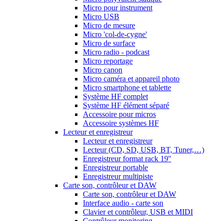
Micro pour instrument
Micro USB
Micro de mesure
Micro 'col-de-cygne'
Micro de surface
Micro radio - podcast
Micro reportage
Micro canon
Micro caméra et appareil photo
Micro smartphone et tablette
Système HF complet
Système HF élément séparé
Accessoire pour micros
Accessoire systèmes HF
Lecteur et enregistreur
Lecteur et enregistreur
Lecteur (CD, SD, USB, BT, Tuner,…)
Enregistreur format rack 19''
Enregistreur portable
Enregistreur multipiste
Carte son, contrôleur et DAW
Carte son, contrôleur et DAW
Interface audio - carte son
Clavier et contrôleur, USB et MIDI
Contrôleur monitoring