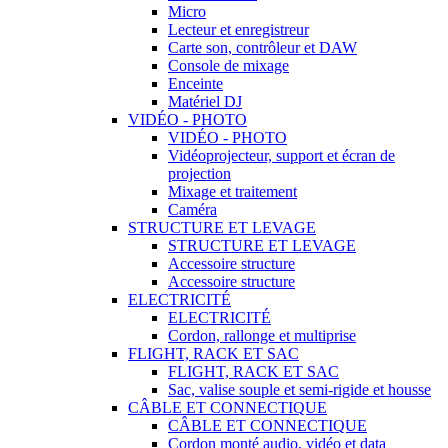
Micro
Lecteur et enregistreur
Carte son, contrôleur et DAW
Console de mixage
Enceinte
Matériel DJ
VIDÉO - PHOTO
VIDÉO - PHOTO
Vidéoprojecteur, support et écran de
projection
Mixage et traitement
Caméra
STRUCTURE ET LEVAGE
STRUCTURE ET LEVAGE
Accessoire structure
Accessoire structure
ELECTRICITÉ
ELECTRICITÉ
Cordon, rallonge et multiprise
FLIGHT, RACK ET SAC
FLIGHT, RACK ET SAC
Sac, valise souple et semi-rigide et housse
CÂBLE ET CONNECTIQUE
CÂBLE ET CONNECTIQUE
Cordon monté audio, vidéo et data