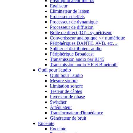
Préamplificateur micros
Egaliseur
Eliminateur de larsen
Processeur d'effets
Processeur de dynamique
Processeur de diffusion
Boîte de direct (DI) - symétriseur
Convertisseur analogique <> numérique
Périphériques DANTE, AVB, etc…
Splitter et distributeur audio
Périphérique Broadcast
Transmission audio par RJ45
Transmission audio HF et Bluetooth
Outil pour l'audio
Outil pour l'audio
Mesure sonore
Limitation sonore
Testeur de câbles
Inverseur de phase
Switcher
Atténuateur
Transformateur d'impédance
Générateur de bruit
Enceinte
Enceinte