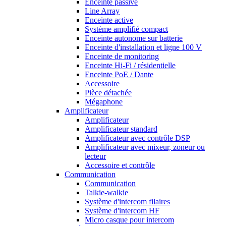
Enceinte passive
Line Array
Enceinte active
Système amplifié compact
Enceinte autonome sur batterie
Enceinte d'installation et ligne 100 V
Enceinte de monitoring
Enceinte Hi-Fi / résidentielle
Enceinte PoE / Dante
Accessoire
Pièce détachée
Mégaphone
Amplificateur
Amplificateur
Amplificateur standard
Amplificateur avec contrôle DSP
Amplificateur avec mixeur, zoneur ou
lecteur
Accessoire et contrôle
Communication
Communication
Talkie-walkie
Système d'intercom filaires
Système d'intercom HF
Micro casque pour intercom