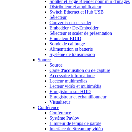
Splitter et Edge Blender pour mur d'images
Distributeur et amplificateur
Switch Ethernet et Hub USB
Sélecteur
Convertisseur et scaler
Embedder / De-Embedder
Sélecteur et scaler de présentation
Emulateur EDID
Sonde de calibrage
Alimentation et batterie
Système de transmission
Source
Source
Carte d'acquisition ou de capture
Accessoire informatique
Lecteur multimédias
Lecteur vidéo et multimédia
Enregistreur sur HDD
Enregistreur et échantillonneur
Visualiseur
Conférence
Conférence
Système Pavlov
Limiteur de temps de parole
Interface de Streaming vidéo