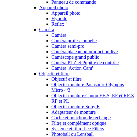
Panneau de commande
Appareil photo
Appareil photo
Hybride
Reflex
Caméra
Caméra
Caméra professionnelle
Caméra semi-pro
Caméra plateau ou production live
Caméscope grand public
Caméra PTZ et Pupitre de contrôle
Caméra 'Action Cam'
Objectif et filtre
Objectif et filtre
Objectif monture Panasonic Olympus
Micro 4/3
Objectif monture Canon EF-S, EF et RF-S
RF et PL
Objectif monture Sony E
Adaptateur de monture
Cache et bouchon de rechange
Filtre et complément optique
Système et filtre Lee Filters
Photoball ou Lensball