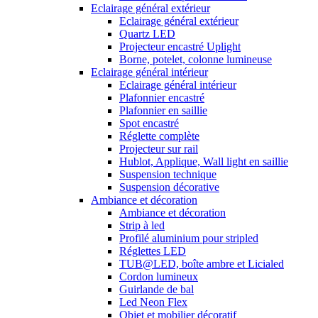
Eclairage général extérieur
Eclairage général extérieur
Quartz LED
Projecteur encastré Uplight
Borne, potelet, colonne lumineuse
Eclairage général intérieur
Eclairage général intérieur
Plafonnier encastré
Plafonnier en saillie
Spot encastré
Réglette complète
Projecteur sur rail
Hublot, Applique, Wall light en saillie
Suspension technique
Suspension décorative
Ambiance et décoration
Ambiance et décoration
Strip à led
Profilé aluminium pour stripled
Réglettes LED
TUB@LED, boîte ambre et Licialed
Cordon lumineux
Guirlande de bal
Led Neon Flex
Objet et mobilier décoratif