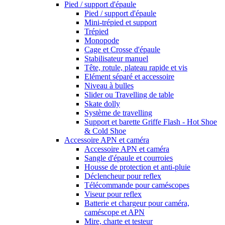
Pied / support d'épaule
Pied / support d'épaule
Mini-trépied et support
Trépied
Monopode
Cage et Crosse d'épaule
Stabilisateur manuel
Tête, rotule, plateau rapide et vis
Elément séparé et accessoire
Niveau à bulles
Slider ou Travelling de table
Skate dolly
Système de travelling
Support et barette Griffe Flash - Hot Shoe
& Cold Shoe
Accessoire APN et caméra
Accessoire APN et caméra
Sangle d'épaule et courroies
Housse de protection et anti-pluie
Déclencheur pour reflex
Télécommande pour caméscopes
Viseur pour reflex
Batterie et chargeur pour caméra,
caméscope et APN
Mire, charte et testeur