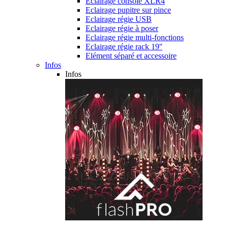
Eclairage console XLR4
Eclairage pupitre sur pince
Eclairage régie USB
Eclairage régie à poser
Eclairage régie multi-fonctions
Eclairage régie rack 19''
Elément séparé et accessoire
Infos
Infos