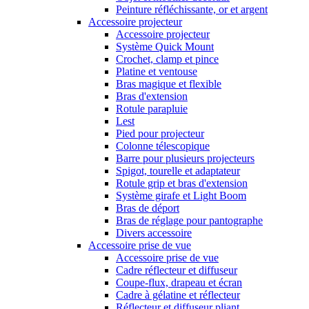
Peinture réfléchissante, or et argent
Accessoire projecteur
Accessoire projecteur
Système Quick Mount
Crochet, clamp et pince
Platine et ventouse
Bras magique et flexible
Bras d'extension
Rotule parapluie
Lest
Pied pour projecteur
Colonne télescopique
Barre pour plusieurs projecteurs
Spigot, tourelle et adaptateur
Rotule grip et bras d'extension
Système girafe et Light Boom
Bras de déport
Bras de réglage pour pantographe
Divers accessoire
Accessoire prise de vue
Accessoire prise de vue
Cadre réflecteur et diffuseur
Coupe-flux, drapeau et écran
Cadre à gélatine et réflecteur
Réflecteur et diffuseur pliant