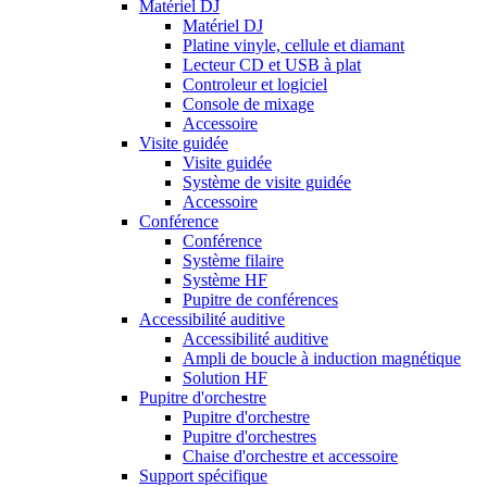
Matériel DJ
Matériel DJ
Platine vinyle, cellule et diamant
Lecteur CD et USB à plat
Controleur et logiciel
Console de mixage
Accessoire
Visite guidée
Visite guidée
Système de visite guidée
Accessoire
Conférence
Conférence
Système filaire
Système HF
Pupitre de conférences
Accessibilité auditive
Accessibilité auditive
Ampli de boucle à induction magnétique
Solution HF
Pupitre d'orchestre
Pupitre d'orchestre
Pupitre d'orchestres
Chaise d'orchestre et accessoire
Support spécifique