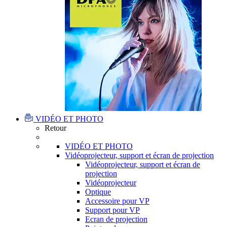
VIDÉO ET PHOTO
Retour
VIDÉO ET PHOTO
Vidéoprojecteur, support et écran de projection
Vidéoprojecteur, support et écran de
projection
Vidéoprojecteur
Optique
Accessoire pour VP
Support pour VP
Ecran de projection