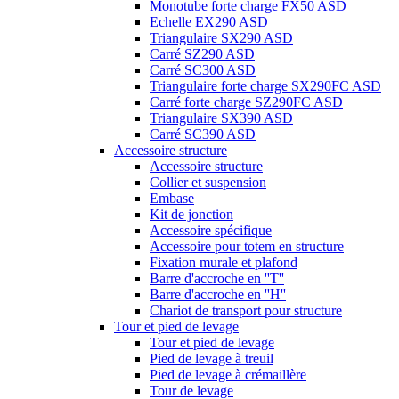
Monotube forte charge FX50 ASD
Echelle EX290 ASD
Triangulaire SX290 ASD
Carré SZ290 ASD
Carré SC300 ASD
Triangulaire forte charge SX290FC ASD
Carré forte charge SZ290FC ASD
Triangulaire SX390 ASD
Carré SC390 ASD
Accessoire structure
Accessoire structure
Collier et suspension
Embase
Kit de jonction
Accessoire spécifique
Accessoire pour totem en structure
Fixation murale et plafond
Barre d'accroche en ''T''
Barre d'accroche en ''H''
Chariot de transport pour structure
Tour et pied de levage
Tour et pied de levage
Pied de levage à treuil
Pied de levage à crémaillère
Tour de levage