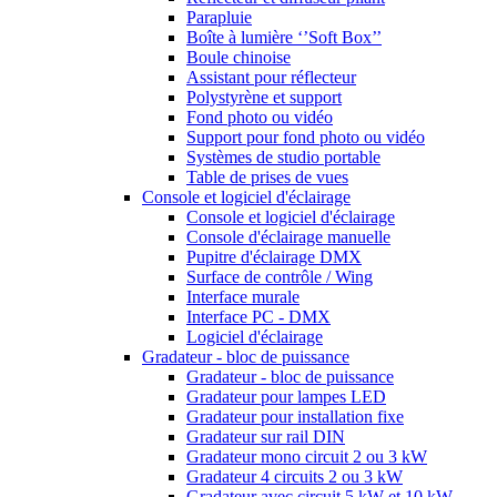
Parapluie
Boîte à lumière ‘’Soft Box’’
Boule chinoise
Assistant pour réflecteur
Polystyrène et support
Fond photo ou vidéo
Support pour fond photo ou vidéo
Systèmes de studio portable
Table de prises de vues
Console et logiciel d'éclairage
Console et logiciel d'éclairage
Console d'éclairage manuelle
Pupitre d'éclairage DMX
Surface de contrôle / Wing
Interface murale
Interface PC - DMX
Logiciel d'éclairage
Gradateur - bloc de puissance
Gradateur - bloc de puissance
Gradateur pour lampes LED
Gradateur pour installation fixe
Gradateur sur rail DIN
Gradateur mono circuit 2 ou 3 kW
Gradateur 4 circuits 2 ou 3 kW
Gradateur avec circuit 5 kW et 10 kW