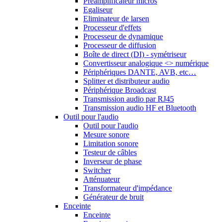
Préamplificateur micros
Egaliseur
Eliminateur de larsen
Processeur d'effets
Processeur de dynamique
Processeur de diffusion
Boîte de direct (DI) - symétriseur
Convertisseur analogique <> numérique
Périphériques DANTE, AVB, etc…
Splitter et distributeur audio
Périphérique Broadcast
Transmission audio par RJ45
Transmission audio HF et Bluetooth
Outil pour l'audio
Outil pour l'audio
Mesure sonore
Limitation sonore
Testeur de câbles
Inverseur de phase
Switcher
Atténuateur
Transformateur d'impédance
Générateur de bruit
Enceinte
Enceinte