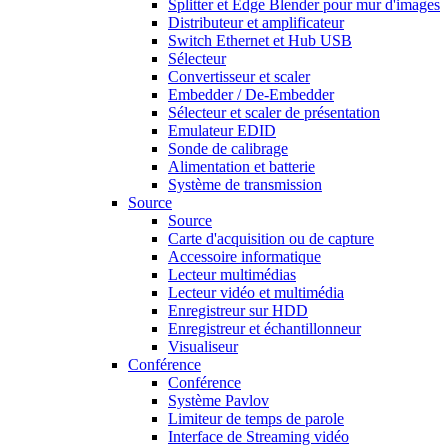
Splitter et Edge Blender pour mur d'images
Distributeur et amplificateur
Switch Ethernet et Hub USB
Sélecteur
Convertisseur et scaler
Embedder / De-Embedder
Sélecteur et scaler de présentation
Emulateur EDID
Sonde de calibrage
Alimentation et batterie
Système de transmission
Source
Source
Carte d'acquisition ou de capture
Accessoire informatique
Lecteur multimédias
Lecteur vidéo et multimédia
Enregistreur sur HDD
Enregistreur et échantillonneur
Visualiseur
Conférence
Conférence
Système Pavlov
Limiteur de temps de parole
Interface de Streaming vidéo