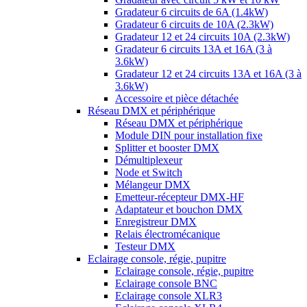
Gradateur 6 circuits de 6A (1.4kW)
Gradateur 6 circuits de 10A (2.3kW)
Gradateur 12 et 24 circuits 10A (2.3kW)
Gradateur 6 circuits 13A et 16A (3 à
3.6kW)
Gradateur 12 et 24 circuits 13A et 16A (3 à
3.6kW)
Accessoire et pièce détachée
Réseau DMX et périphérique
Réseau DMX et périphérique
Module DIN pour installation fixe
Splitter et booster DMX
Démultiplexeur
Node et Switch
Mélangeur DMX
Emetteur-récepteur DMX-HF
Adaptateur et bouchon DMX
Enregistreur DMX
Relais électromécanique
Testeur DMX
Eclairage console, régie, pupitre
Eclairage console, régie, pupitre
Eclairage console BNC
Eclairage console XLR3