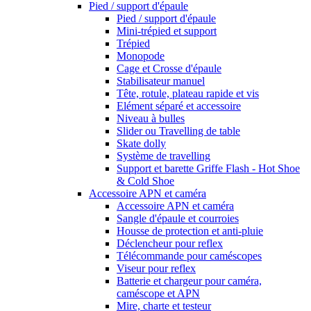
Pied / support d'épaule
Pied / support d'épaule
Mini-trépied et support
Trépied
Monopode
Cage et Crosse d'épaule
Stabilisateur manuel
Tête, rotule, plateau rapide et vis
Elément séparé et accessoire
Niveau à bulles
Slider ou Travelling de table
Skate dolly
Système de travelling
Support et barette Griffe Flash - Hot Shoe
& Cold Shoe
Accessoire APN et caméra
Accessoire APN et caméra
Sangle d'épaule et courroies
Housse de protection et anti-pluie
Déclencheur pour reflex
Télécommande pour caméscopes
Viseur pour reflex
Batterie et chargeur pour caméra,
caméscope et APN
Mire, charte et testeur