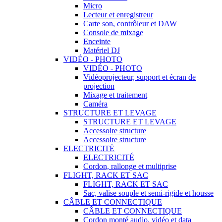
Micro
Lecteur et enregistreur
Carte son, contrôleur et DAW
Console de mixage
Enceinte
Matériel DJ
VIDÉO - PHOTO
VIDÉO - PHOTO
Vidéoprojecteur, support et écran de
projection
Mixage et traitement
Caméra
STRUCTURE ET LEVAGE
STRUCTURE ET LEVAGE
Accessoire structure
Accessoire structure
ELECTRICITÉ
ELECTRICITÉ
Cordon, rallonge et multiprise
FLIGHT, RACK ET SAC
FLIGHT, RACK ET SAC
Sac, valise souple et semi-rigide et housse
CÂBLE ET CONNECTIQUE
CÂBLE ET CONNECTIQUE
Cordon monté audio, vidéo et data