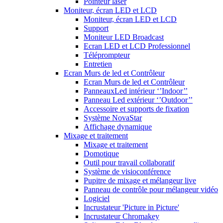
Pointeur laser
Moniteur, écran LED et LCD
Moniteur, écran LED et LCD
Support
Moniteur LED Broadcast
Ecran LED et LCD Professionnel
Téléprompteur
Entretien
Ecran Murs de led et Contrôleur
Ecran Murs de led et Contrôleur
PanneauxLed intérieur ‘’Indoor’’
Panneau Led extérieur ‘’Outdoor’’
Accessoire et supports de fixation
Système NovaStar
Affichage dynamique
Mixage et traitement
Mixage et traitement
Domotique
Outil pour travail collaboratif
Système de visioconférence
Pupitre de mixage et mélangeur live
Panneau de contrôle pour mélangeur vidéo
Logiciel
Incrustateur 'Picture in Picture'
Incrustateur Chromakey