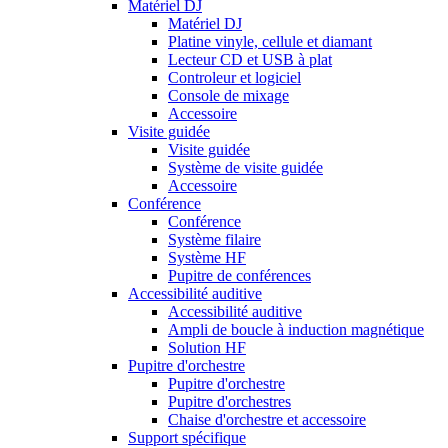
Matériel DJ
Matériel DJ
Platine vinyle, cellule et diamant
Lecteur CD et USB à plat
Controleur et logiciel
Console de mixage
Accessoire
Visite guidée
Visite guidée
Système de visite guidée
Accessoire
Conférence
Conférence
Système filaire
Système HF
Pupitre de conférences
Accessibilité auditive
Accessibilité auditive
Ampli de boucle à induction magnétique
Solution HF
Pupitre d'orchestre
Pupitre d'orchestre
Pupitre d'orchestres
Chaise d'orchestre et accessoire
Support spécifique