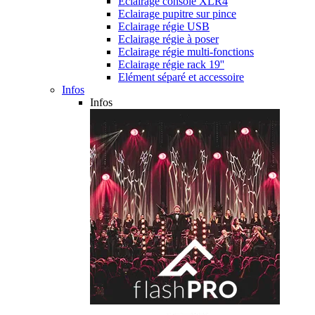
Eclairage console XLR4
Eclairage pupitre sur pince
Eclairage régie USB
Eclairage régie à poser
Eclairage régie multi-fonctions
Eclairage régie rack 19''
Elément séparé et accessoire
Infos
Infos