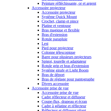
Peinture réfléchissante, or et argent
Accessoire projecteur
Accessoire projecteur
Système Quick Mount
Crochet, clamp et pince
Platine et ventouse
Bras magique et flexible
Bras d'extension
Rotule parapluie
Lest
Pied pour projecteur
Colonne télescopique
Barre pour plusieurs projecteurs
Spigot, tourelle et adaptateur
Rotule grip et bras d'extension
Système girafe et Light Boom
Bras de déport
Bras de réglage pour pantographe
Divers accessoire
Accessoire prise de vue
Accessoire prise de vue
Cadre réflecteur et diffuseur
Coupe-flux, drapeau et écran
Cadre à gélatine et réflecteur
Réflecteur et diffuseur pliant