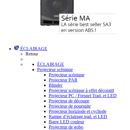
ÉCLAIRAGE
Retour
ÉCLAIRAGE
Projecteur scénique
Projecteur scénique
Projecteur PAR
Blinder
Projecteur scénique à effet décoratif
Projecteur PC / Fresnel Trad. et LED
Projecteur de découpe
Projecteur de poursuite
Projecteur horiziode et cycliode
Rampe d’éclairage trad. et LED
Barre LED couleur
Projecteur de gobo