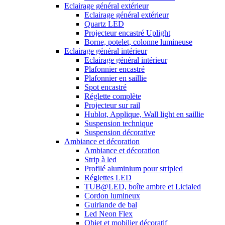
Eclairage général extérieur
Eclairage général extérieur
Quartz LED
Projecteur encastré Uplight
Borne, potelet, colonne lumineuse
Eclairage général intérieur
Eclairage général intérieur
Plafonnier encastré
Plafonnier en saillie
Spot encastré
Réglette complète
Projecteur sur rail
Hublot, Applique, Wall light en saillie
Suspension technique
Suspension décorative
Ambiance et décoration
Ambiance et décoration
Strip à led
Profilé aluminium pour stripled
Réglettes LED
TUB@LED, boîte ambre et Licialed
Cordon lumineux
Guirlande de bal
Led Neon Flex
Objet et mobilier décoratif