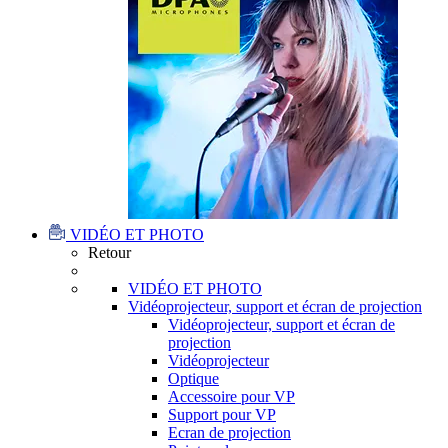
VIDÉO ET PHOTO
Retour
VIDÉO ET PHOTO
Vidéoprojecteur, support et écran de projection
Vidéoprojecteur, support et écran de
projection
Vidéoprojecteur
Optique
Accessoire pour VP
Support pour VP
Ecran de projection