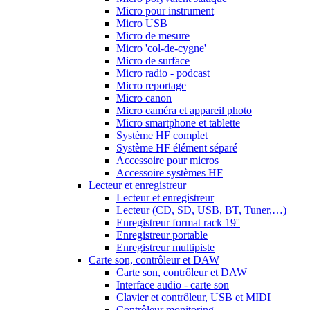
Micro pour instrument
Micro USB
Micro de mesure
Micro 'col-de-cygne'
Micro de surface
Micro radio - podcast
Micro reportage
Micro canon
Micro caméra et appareil photo
Micro smartphone et tablette
Système HF complet
Système HF élément séparé
Accessoire pour micros
Accessoire systèmes HF
Lecteur et enregistreur
Lecteur et enregistreur
Lecteur (CD, SD, USB, BT, Tuner,…)
Enregistreur format rack 19''
Enregistreur portable
Enregistreur multipiste
Carte son, contrôleur et DAW
Carte son, contrôleur et DAW
Interface audio - carte son
Clavier et contrôleur, USB et MIDI
Contrôleur monitoring