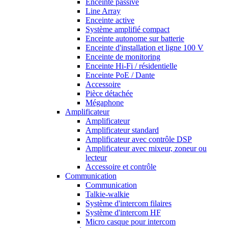
Enceinte passive
Line Array
Enceinte active
Système amplifié compact
Enceinte autonome sur batterie
Enceinte d'installation et ligne 100 V
Enceinte de monitoring
Enceinte Hi-Fi / résidentielle
Enceinte PoE / Dante
Accessoire
Pièce détachée
Mégaphone
Amplificateur
Amplificateur
Amplificateur standard
Amplificateur avec contrôle DSP
Amplificateur avec mixeur, zoneur ou
lecteur
Accessoire et contrôle
Communication
Communication
Talkie-walkie
Système d'intercom filaires
Système d'intercom HF
Micro casque pour intercom