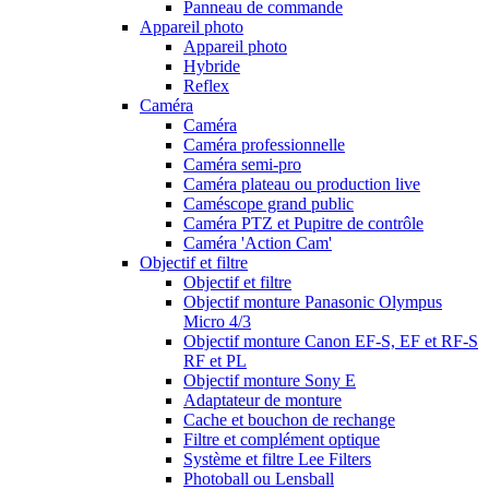
Panneau de commande
Appareil photo
Appareil photo
Hybride
Reflex
Caméra
Caméra
Caméra professionnelle
Caméra semi-pro
Caméra plateau ou production live
Caméscope grand public
Caméra PTZ et Pupitre de contrôle
Caméra 'Action Cam'
Objectif et filtre
Objectif et filtre
Objectif monture Panasonic Olympus
Micro 4/3
Objectif monture Canon EF-S, EF et RF-S
RF et PL
Objectif monture Sony E
Adaptateur de monture
Cache et bouchon de rechange
Filtre et complément optique
Système et filtre Lee Filters
Photoball ou Lensball