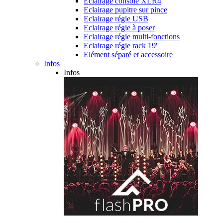
Eclairage console XLR4
Eclairage pupitre sur pince
Eclairage régie USB
Eclairage régie à poser
Eclairage régie multi-fonctions
Eclairage régie rack 19''
Elément séparé et accessoire
Infos
Infos