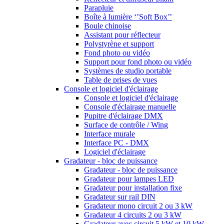
Parapluie
Boîte à lumière ‘’Soft Box’’
Boule chinoise
Assistant pour réflecteur
Polystyrène et support
Fond photo ou vidéo
Support pour fond photo ou vidéo
Systèmes de studio portable
Table de prises de vues
Console et logiciel d'éclairage
Console et logiciel d'éclairage
Console d'éclairage manuelle
Pupitre d'éclairage DMX
Surface de contrôle / Wing
Interface murale
Interface PC - DMX
Logiciel d'éclairage
Gradateur - bloc de puissance
Gradateur - bloc de puissance
Gradateur pour lampes LED
Gradateur pour installation fixe
Gradateur sur rail DIN
Gradateur mono circuit 2 ou 3 kW
Gradateur 4 circuits 2 ou 3 kW
Gradateur avec circuit 5 kW et 10 kW