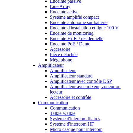
Enceinte passive
Line Array
Enceinte active
Système amplifié compact
Enceinte autonome sur batterie
Enceinte d'installation et ligne 100 V
Enceinte de monitoring
Enceinte Hi-Fi / résidentielle
Enceinte PoE / Dante
Accessoire
Pièce détachée
Mégaphone
Amplificateur
Amplificateur
Amplificateur standard
Amplificateur avec contrôle DSP
Amplificateur avec mixeur, zoneur ou
lecteur
Accessoire et contrôle
Communication
Communication
Talkie-walkie
Système d'intercom filaires
Système d'intercom HF
Micro casque pour intercom