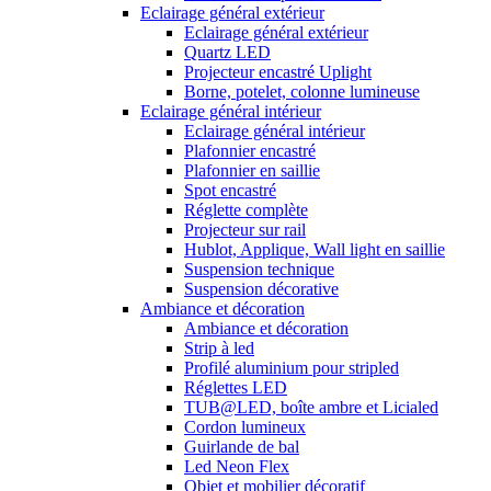
Eclairage général extérieur
Eclairage général extérieur
Quartz LED
Projecteur encastré Uplight
Borne, potelet, colonne lumineuse
Eclairage général intérieur
Eclairage général intérieur
Plafonnier encastré
Plafonnier en saillie
Spot encastré
Réglette complète
Projecteur sur rail
Hublot, Applique, Wall light en saillie
Suspension technique
Suspension décorative
Ambiance et décoration
Ambiance et décoration
Strip à led
Profilé aluminium pour stripled
Réglettes LED
TUB@LED, boîte ambre et Licialed
Cordon lumineux
Guirlande de bal
Led Neon Flex
Objet et mobilier décoratif