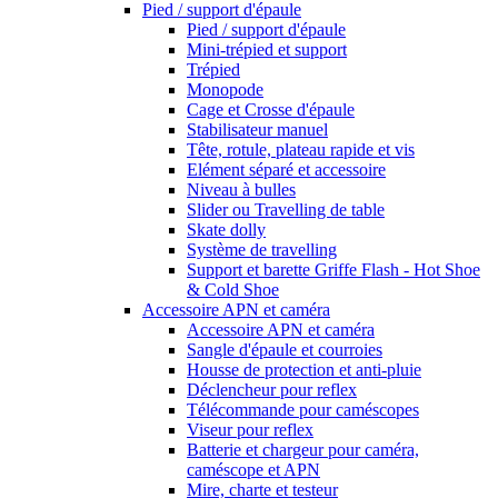
Pied / support d'épaule
Pied / support d'épaule
Mini-trépied et support
Trépied
Monopode
Cage et Crosse d'épaule
Stabilisateur manuel
Tête, rotule, plateau rapide et vis
Elément séparé et accessoire
Niveau à bulles
Slider ou Travelling de table
Skate dolly
Système de travelling
Support et barette Griffe Flash - Hot Shoe
& Cold Shoe
Accessoire APN et caméra
Accessoire APN et caméra
Sangle d'épaule et courroies
Housse de protection et anti-pluie
Déclencheur pour reflex
Télécommande pour caméscopes
Viseur pour reflex
Batterie et chargeur pour caméra,
caméscope et APN
Mire, charte et testeur