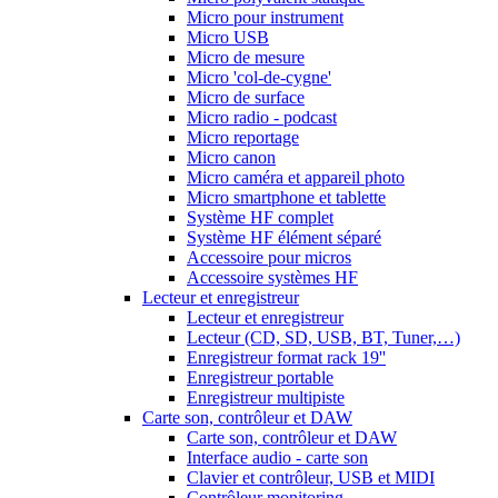
Micro pour instrument
Micro USB
Micro de mesure
Micro 'col-de-cygne'
Micro de surface
Micro radio - podcast
Micro reportage
Micro canon
Micro caméra et appareil photo
Micro smartphone et tablette
Système HF complet
Système HF élément séparé
Accessoire pour micros
Accessoire systèmes HF
Lecteur et enregistreur
Lecteur et enregistreur
Lecteur (CD, SD, USB, BT, Tuner,…)
Enregistreur format rack 19''
Enregistreur portable
Enregistreur multipiste
Carte son, contrôleur et DAW
Carte son, contrôleur et DAW
Interface audio - carte son
Clavier et contrôleur, USB et MIDI
Contrôleur monitoring