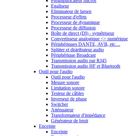
Préamplificateur micros
Egaliseur
Eliminateur de larsen
Processeur d'effets
Processeur de dynamique
Processeur de diffusion
Boîte de direct (DI) - symétriseur
Convertisseur analogique <> numérique
Périphériques DANTE, AVB, etc…
Splitter et distributeur audio
Périphérique Broadcast
Transmission audio par RJ45
Transmission audio HF et Bluetooth
Outil pour l'audio
Outil pour l'audio
Mesure sonore
Limitation sonore
Testeur de câbles
Inverseur de phase
Switcher
Atténuateur
Transformateur d'impédance
Générateur de bruit
Enceinte
Enceinte