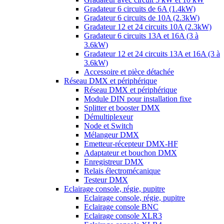
Gradateur 6 circuits de 6A (1.4kW)
Gradateur 6 circuits de 10A (2.3kW)
Gradateur 12 et 24 circuits 10A (2.3kW)
Gradateur 6 circuits 13A et 16A (3 à
3.6kW)
Gradateur 12 et 24 circuits 13A et 16A (3 à
3.6kW)
Accessoire et pièce détachée
Réseau DMX et périphérique
Réseau DMX et périphérique
Module DIN pour installation fixe
Splitter et booster DMX
Démultiplexeur
Node et Switch
Mélangeur DMX
Emetteur-récepteur DMX-HF
Adaptateur et bouchon DMX
Enregistreur DMX
Relais électromécanique
Testeur DMX
Eclairage console, régie, pupitre
Eclairage console, régie, pupitre
Eclairage console BNC
Eclairage console XLR3