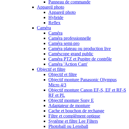
Panneau de commande
Appareil photo
Appareil photo
Hybride
Reflex
Caméra
Caméra
Caméra professionnelle
Caméra semi-pro
Caméra plateau ou production live
Caméscope grand public
Caméra PTZ et Pupitre de contrôle
Caméra 'Action Cam'
Objectif et filtre
Objectif et filtre
Objectif monture Panasonic Olympus
Micro 4/3
Objectif monture Canon EF-S, EF et RF-S
RF et PL
Objectif monture Sony E
Adaptateur de monture
Cache et bouchon de rechange
Filtre et complément optique
Système et filtre Lee Filters
Photoball ou Lensball