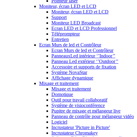
Pointeur laser
Moniteur, écran LED et LCD
Moniteur, écran LED et LCD
Support
Moniteur LED Broadcast
Ecran LED et LCD Professionnel
Téléprompteur
Entretien
Ecran Murs de led et Contrôleur
Ecran Murs de led et Contrôleur
PanneauxLed intérieur ‘’Indoor’’
Panneau Led extérieur ‘’Outdoor’’
Accessoire et supports de fixation
Système NovaStar
Affichage dynamique
Mixage et traitement
Mixage et traitement
Domotique
Outil pour travail collaboratif
Système de visioconférence
Pupitre de mixage et mélangeur live
Panneau de contrôle pour mélangeur vidéo
Logiciel
Incrustateur 'Picture in Picture'
Incrustateur Chromakey