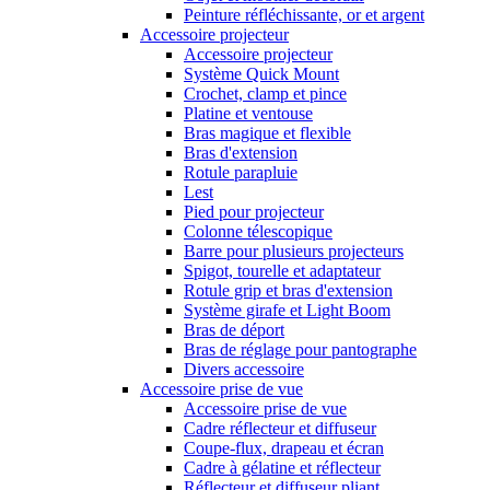
Peinture réfléchissante, or et argent
Accessoire projecteur
Accessoire projecteur
Système Quick Mount
Crochet, clamp et pince
Platine et ventouse
Bras magique et flexible
Bras d'extension
Rotule parapluie
Lest
Pied pour projecteur
Colonne télescopique
Barre pour plusieurs projecteurs
Spigot, tourelle et adaptateur
Rotule grip et bras d'extension
Système girafe et Light Boom
Bras de déport
Bras de réglage pour pantographe
Divers accessoire
Accessoire prise de vue
Accessoire prise de vue
Cadre réflecteur et diffuseur
Coupe-flux, drapeau et écran
Cadre à gélatine et réflecteur
Réflecteur et diffuseur pliant