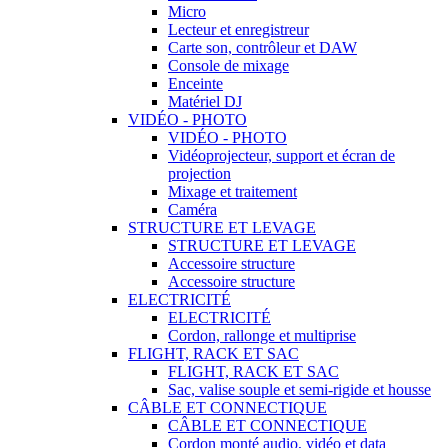
Micro
Lecteur et enregistreur
Carte son, contrôleur et DAW
Console de mixage
Enceinte
Matériel DJ
VIDÉO - PHOTO
VIDÉO - PHOTO
Vidéoprojecteur, support et écran de
projection
Mixage et traitement
Caméra
STRUCTURE ET LEVAGE
STRUCTURE ET LEVAGE
Accessoire structure
Accessoire structure
ELECTRICITÉ
ELECTRICITÉ
Cordon, rallonge et multiprise
FLIGHT, RACK ET SAC
FLIGHT, RACK ET SAC
Sac, valise souple et semi-rigide et housse
CÂBLE ET CONNECTIQUE
CÂBLE ET CONNECTIQUE
Cordon monté audio, vidéo et data