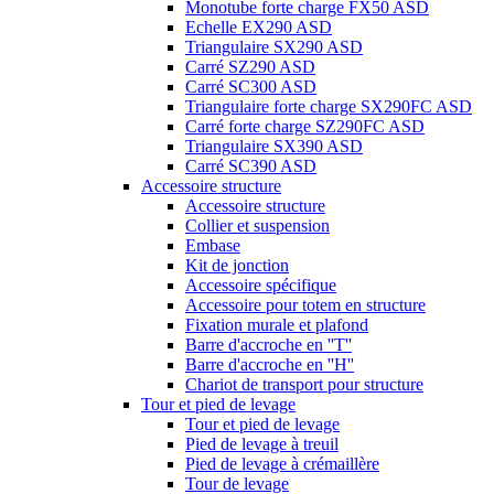
Monotube forte charge FX50 ASD
Echelle EX290 ASD
Triangulaire SX290 ASD
Carré SZ290 ASD
Carré SC300 ASD
Triangulaire forte charge SX290FC ASD
Carré forte charge SZ290FC ASD
Triangulaire SX390 ASD
Carré SC390 ASD
Accessoire structure
Accessoire structure
Collier et suspension
Embase
Kit de jonction
Accessoire spécifique
Accessoire pour totem en structure
Fixation murale et plafond
Barre d'accroche en ''T''
Barre d'accroche en ''H''
Chariot de transport pour structure
Tour et pied de levage
Tour et pied de levage
Pied de levage à treuil
Pied de levage à crémaillère
Tour de levage