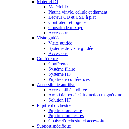
Matériel DJ
Matériel DJ
Platine vinyle, cellule et diamant
Lecteur CD et USB à plat
Controleur et logiciel
Console de mixage
Accessoire
Visite guidée
Visite guidée
Système de visite guidée
Accessoire
Conférence
Conférence
Système filaire
Système HF
Pupitre de conférences
Accessibilité auditive
Accessibilité auditive
Ampli de boucle à induction magnétique
Solution HF
Pupitre d'orchestre
Pupitre d'orchestre
Pupitre d'orchestres
Chaise d'orchestre et accessoire
Support spécifique