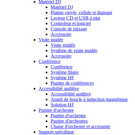
Matériel DJ
Matériel DJ
Platine vinyle, cellule et diamant
Lecteur CD et USB à plat
Controleur et logiciel
Console de mixage
Accessoire
Visite guidée
Visite guidée
Système de visite guidée
Accessoire
Conférence
Conférence
Système filaire
Système HF
Pupitre de conférences
Accessibilité auditive
Accessibilité auditive
Ampli de boucle à induction magnétique
Solution HF
Pupitre d'orchestre
Pupitre d'orchestre
Pupitre d'orchestres
Chaise d'orchestre et accessoire
Support spécifique