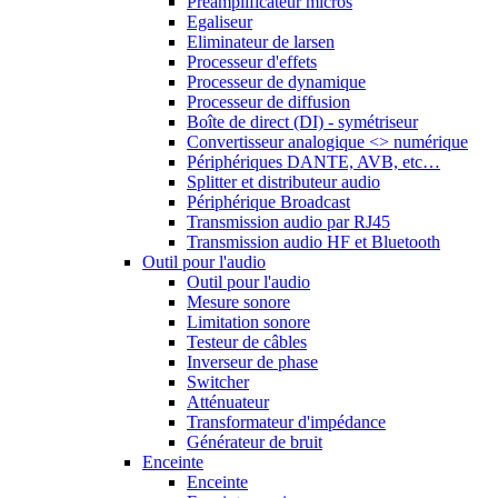
Préamplificateur micros
Egaliseur
Eliminateur de larsen
Processeur d'effets
Processeur de dynamique
Processeur de diffusion
Boîte de direct (DI) - symétriseur
Convertisseur analogique <> numérique
Périphériques DANTE, AVB, etc…
Splitter et distributeur audio
Périphérique Broadcast
Transmission audio par RJ45
Transmission audio HF et Bluetooth
Outil pour l'audio
Outil pour l'audio
Mesure sonore
Limitation sonore
Testeur de câbles
Inverseur de phase
Switcher
Atténuateur
Transformateur d'impédance
Générateur de bruit
Enceinte
Enceinte