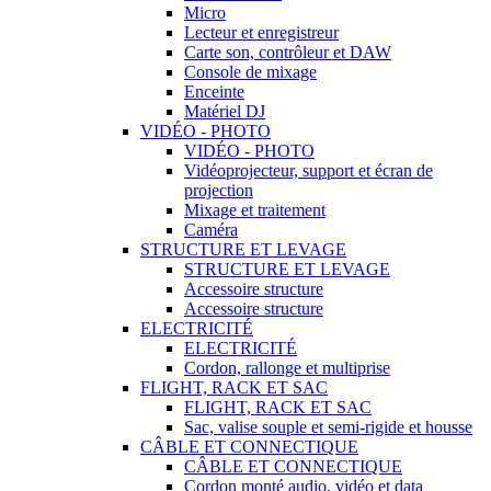
Micro
Lecteur et enregistreur
Carte son, contrôleur et DAW
Console de mixage
Enceinte
Matériel DJ
VIDÉO - PHOTO
VIDÉO - PHOTO
Vidéoprojecteur, support et écran de
projection
Mixage et traitement
Caméra
STRUCTURE ET LEVAGE
STRUCTURE ET LEVAGE
Accessoire structure
Accessoire structure
ELECTRICITÉ
ELECTRICITÉ
Cordon, rallonge et multiprise
FLIGHT, RACK ET SAC
FLIGHT, RACK ET SAC
Sac, valise souple et semi-rigide et housse
CÂBLE ET CONNECTIQUE
CÂBLE ET CONNECTIQUE
Cordon monté audio, vidéo et data