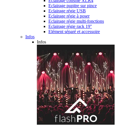
Eclairage console XLR4
Eclairage pupitre sur pince
Eclairage régie USB
Eclairage régie à poser
Eclairage régie multi-fonctions
Eclairage régie rack 19''
Elément séparé et accessoire
Infos
Infos