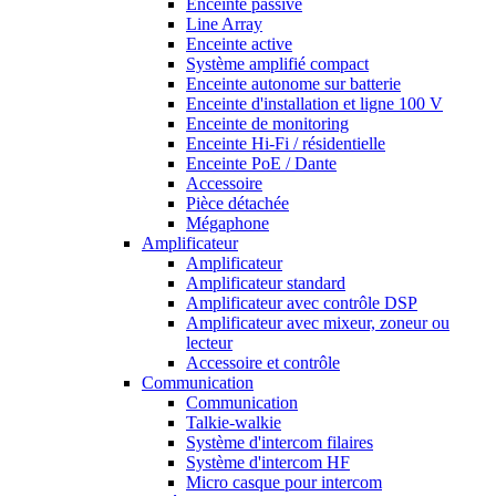
Enceinte passive
Line Array
Enceinte active
Système amplifié compact
Enceinte autonome sur batterie
Enceinte d'installation et ligne 100 V
Enceinte de monitoring
Enceinte Hi-Fi / résidentielle
Enceinte PoE / Dante
Accessoire
Pièce détachée
Mégaphone
Amplificateur
Amplificateur
Amplificateur standard
Amplificateur avec contrôle DSP
Amplificateur avec mixeur, zoneur ou
lecteur
Accessoire et contrôle
Communication
Communication
Talkie-walkie
Système d'intercom filaires
Système d'intercom HF
Micro casque pour intercom