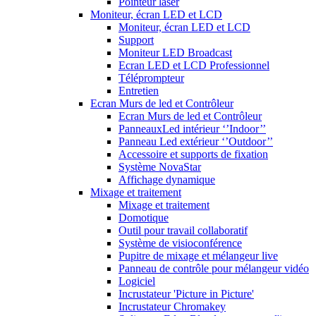
Pointeur laser
Moniteur, écran LED et LCD
Moniteur, écran LED et LCD
Support
Moniteur LED Broadcast
Ecran LED et LCD Professionnel
Téléprompteur
Entretien
Ecran Murs de led et Contrôleur
Ecran Murs de led et Contrôleur
PanneauxLed intérieur ‘’Indoor’’
Panneau Led extérieur ‘’Outdoor’’
Accessoire et supports de fixation
Système NovaStar
Affichage dynamique
Mixage et traitement
Mixage et traitement
Domotique
Outil pour travail collaboratif
Système de visioconférence
Pupitre de mixage et mélangeur live
Panneau de contrôle pour mélangeur vidéo
Logiciel
Incrustateur 'Picture in Picture'
Incrustateur Chromakey