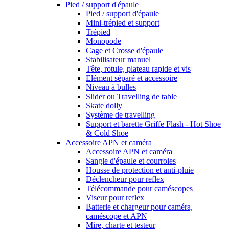
Pied / support d'épaule
Pied / support d'épaule
Mini-trépied et support
Trépied
Monopode
Cage et Crosse d'épaule
Stabilisateur manuel
Tête, rotule, plateau rapide et vis
Elément séparé et accessoire
Niveau à bulles
Slider ou Travelling de table
Skate dolly
Système de travelling
Support et barette Griffe Flash - Hot Shoe
& Cold Shoe
Accessoire APN et caméra
Accessoire APN et caméra
Sangle d'épaule et courroies
Housse de protection et anti-pluie
Déclencheur pour reflex
Télécommande pour caméscopes
Viseur pour reflex
Batterie et chargeur pour caméra,
caméscope et APN
Mire, charte et testeur