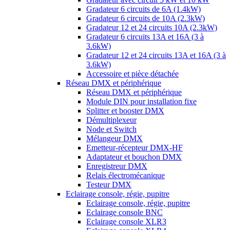
Gradateur 6 circuits de 6A (1.4kW)
Gradateur 6 circuits de 10A (2.3kW)
Gradateur 12 et 24 circuits 10A (2.3kW)
Gradateur 6 circuits 13A et 16A (3 à
3.6kW)
Gradateur 12 et 24 circuits 13A et 16A (3 à
3.6kW)
Accessoire et pièce détachée
Réseau DMX et périphérique
Réseau DMX et périphérique
Module DIN pour installation fixe
Splitter et booster DMX
Démultiplexeur
Node et Switch
Mélangeur DMX
Emetteur-récepteur DMX-HF
Adaptateur et bouchon DMX
Enregistreur DMX
Relais électromécanique
Testeur DMX
Eclairage console, régie, pupitre
Eclairage console, régie, pupitre
Eclairage console BNC
Eclairage console XLR3