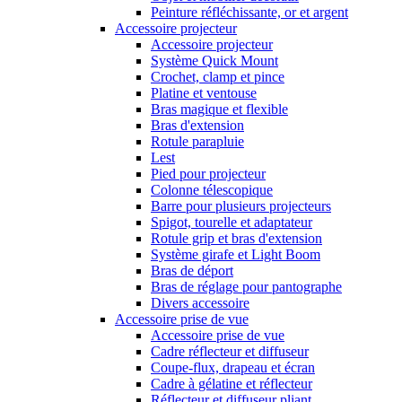
Peinture réfléchissante, or et argent
Accessoire projecteur
Accessoire projecteur
Système Quick Mount
Crochet, clamp et pince
Platine et ventouse
Bras magique et flexible
Bras d'extension
Rotule parapluie
Lest
Pied pour projecteur
Colonne télescopique
Barre pour plusieurs projecteurs
Spigot, tourelle et adaptateur
Rotule grip et bras d'extension
Système girafe et Light Boom
Bras de déport
Bras de réglage pour pantographe
Divers accessoire
Accessoire prise de vue
Accessoire prise de vue
Cadre réflecteur et diffuseur
Coupe-flux, drapeau et écran
Cadre à gélatine et réflecteur
Réflecteur et diffuseur pliant