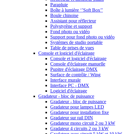
Parapluie
Boîte à lumière ‘’Soft Box’’
Boule chinoise
Assistant pour réflecteur
Polystyrène et support
Fond photo ou vidéo
Support pour fond photo ou vidéo
Systèmes de studio portable
Table de prises de vues
Console et logiciel d'éclairage
Console et logiciel d'éclairage
Console d'éclairage manuelle
Pupitre d'éclairage DMX
Surface de contrôle / Wing
Interface murale
Interface PC - DMX
Logiciel d'éclairage
Gradateur - bloc de puissance
Gradateur - bloc de puissance
Gradateur pour lampes LED
Gradateur pour installation fixe
Gradateur sur rail DIN
Gradateur mono circuit 2 ou 3 kW
Gradateur 4 circuits 2 ou 3 kW
Gradateur avec circuit 5 kW et 10 kW