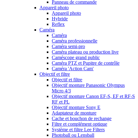
Panneau de commande
Appareil photo
Appareil photo
Hybride
Reflex
Caméra
Caméra
Caméra professionnelle
Caméra semi-pro
Caméra plateau ou production live
Caméscope grand public
Caméra PTZ et Pupitre de contrôle
Caméra 'Action Cam'
Objectif et filtre
Objectif et filtre
Objectif monture Panasonic Olympus
Micro 4/3
Objectif monture Canon EF-S, EF et RF-S
RF et PL
Objectif monture Sony E
Adaptateur de monture
Cache et bouchon de rechange
Filtre et complément optique
Système et filtre Lee Filters
Photoball ou Lensball