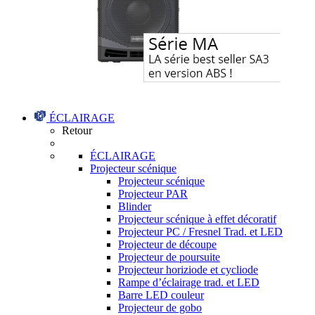
ÉCLAIRAGE
Retour
ÉCLAIRAGE
Projecteur scénique
Projecteur scénique
Projecteur PAR
Blinder
Projecteur scénique à effet décoratif
Projecteur PC / Fresnel Trad. et LED
Projecteur de découpe
Projecteur de poursuite
Projecteur horiziode et cycliode
Rampe d’éclairage trad. et LED
Barre LED couleur
Projecteur de gobo