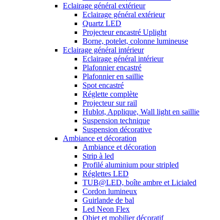
Eclairage général extérieur
Eclairage général extérieur
Quartz LED
Projecteur encastré Uplight
Borne, potelet, colonne lumineuse
Eclairage général intérieur
Eclairage général intérieur
Plafonnier encastré
Plafonnier en saillie
Spot encastré
Réglette complète
Projecteur sur rail
Hublot, Applique, Wall light en saillie
Suspension technique
Suspension décorative
Ambiance et décoration
Ambiance et décoration
Strip à led
Profilé aluminium pour stripled
Réglettes LED
TUB@LED, boîte ambre et Licialed
Cordon lumineux
Guirlande de bal
Led Neon Flex
Objet et mobilier décoratif