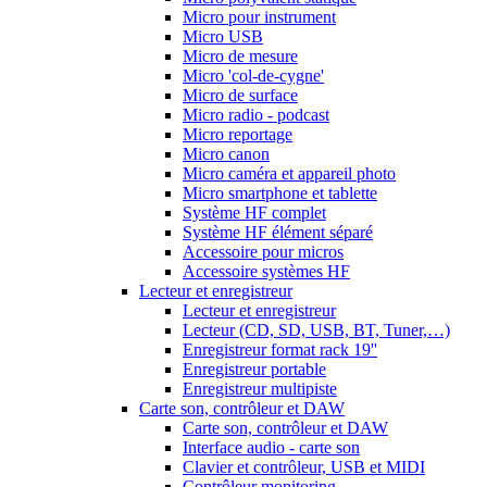
Micro pour instrument
Micro USB
Micro de mesure
Micro 'col-de-cygne'
Micro de surface
Micro radio - podcast
Micro reportage
Micro canon
Micro caméra et appareil photo
Micro smartphone et tablette
Système HF complet
Système HF élément séparé
Accessoire pour micros
Accessoire systèmes HF
Lecteur et enregistreur
Lecteur et enregistreur
Lecteur (CD, SD, USB, BT, Tuner,…)
Enregistreur format rack 19''
Enregistreur portable
Enregistreur multipiste
Carte son, contrôleur et DAW
Carte son, contrôleur et DAW
Interface audio - carte son
Clavier et contrôleur, USB et MIDI
Contrôleur monitoring