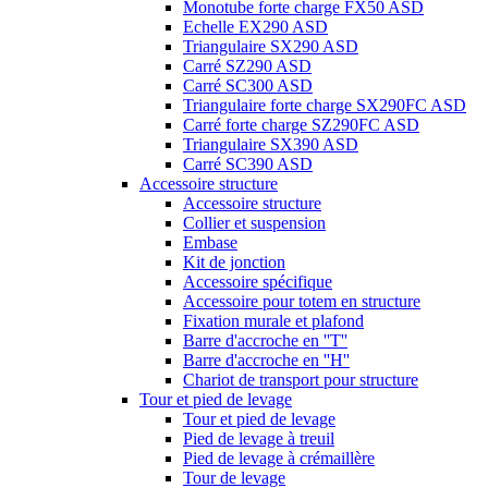
Monotube forte charge FX50 ASD
Echelle EX290 ASD
Triangulaire SX290 ASD
Carré SZ290 ASD
Carré SC300 ASD
Triangulaire forte charge SX290FC ASD
Carré forte charge SZ290FC ASD
Triangulaire SX390 ASD
Carré SC390 ASD
Accessoire structure
Accessoire structure
Collier et suspension
Embase
Kit de jonction
Accessoire spécifique
Accessoire pour totem en structure
Fixation murale et plafond
Barre d'accroche en ''T''
Barre d'accroche en ''H''
Chariot de transport pour structure
Tour et pied de levage
Tour et pied de levage
Pied de levage à treuil
Pied de levage à crémaillère
Tour de levage