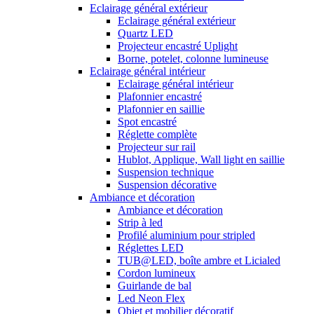
Eclairage général extérieur
Eclairage général extérieur
Quartz LED
Projecteur encastré Uplight
Borne, potelet, colonne lumineuse
Eclairage général intérieur
Eclairage général intérieur
Plafonnier encastré
Plafonnier en saillie
Spot encastré
Réglette complète
Projecteur sur rail
Hublot, Applique, Wall light en saillie
Suspension technique
Suspension décorative
Ambiance et décoration
Ambiance et décoration
Strip à led
Profilé aluminium pour stripled
Réglettes LED
TUB@LED, boîte ambre et Licialed
Cordon lumineux
Guirlande de bal
Led Neon Flex
Objet et mobilier décoratif