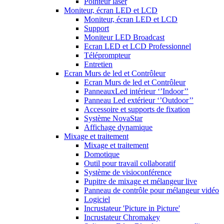
Pointeur laser
Moniteur, écran LED et LCD
Moniteur, écran LED et LCD
Support
Moniteur LED Broadcast
Ecran LED et LCD Professionnel
Téléprompteur
Entretien
Ecran Murs de led et Contrôleur
Ecran Murs de led et Contrôleur
PanneauxLed intérieur ‘’Indoor’’
Panneau Led extérieur ‘’Outdoor’’
Accessoire et supports de fixation
Système NovaStar
Affichage dynamique
Mixage et traitement
Mixage et traitement
Domotique
Outil pour travail collaboratif
Système de visioconférence
Pupitre de mixage et mélangeur live
Panneau de contrôle pour mélangeur vidéo
Logiciel
Incrustateur 'Picture in Picture'
Incrustateur Chromakey