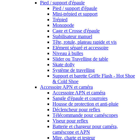
Pied / support d'épaule
Pied / support d'épaule
Mini-trépied et support
Trépied
Monopode
Cage et Crosse d'épaule
Stabilisateur manuel
Tête, rotule, plateau rapide et vis
Elément séparé et accessoire
Niveau à bulles
Slider ou Travelling de table
Skate dolly
Système de travelling
Support et barette Griffe Flash - Hot Shoe
& Cold Shoe
Accessoire APN et caméra
Accessoire APN et caméra
Sangle d'épaule et courroies
Housse de protection et anti-pluie
Déclencheur pour reflex
Télécommande pour caméscopes
Viseur pour reflex
Batterie et chargeur pour caméra,
caméscope et APN
Mire, charte et testeur