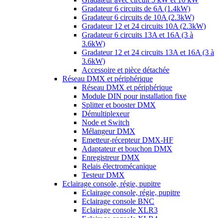
Gradateur 6 circuits de 6A (1.4kW)
Gradateur 6 circuits de 10A (2.3kW)
Gradateur 12 et 24 circuits 10A (2.3kW)
Gradateur 6 circuits 13A et 16A (3 à
3.6kW)
Gradateur 12 et 24 circuits 13A et 16A (3 à
3.6kW)
Accessoire et pièce détachée
Réseau DMX et périphérique
Réseau DMX et périphérique
Module DIN pour installation fixe
Splitter et booster DMX
Démultiplexeur
Node et Switch
Mélangeur DMX
Emetteur-récepteur DMX-HF
Adaptateur et bouchon DMX
Enregistreur DMX
Relais électromécanique
Testeur DMX
Eclairage console, régie, pupitre
Eclairage console, régie, pupitre
Eclairage console BNC
Eclairage console XLR3