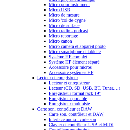
Micro pour instrument
Micro USB
Micro de mesure
Micro 'col-de-cygne'
Micro de surface
Micro radio - podcast
Micro reportage
Micro canon
Micro caméra et appareil photo
Micro smartphone et tablette
Système HF complet
Système HF élément séparé
Accessoire pour micros
Accessoire systèmes HF
Lecteur et enregistreur
Lecteur et enregistreur
Lecteur (CD, SD, USB, BT, Tuner,…)
Enregistreur format rack 19''
Enregistreur portable
Enregistreur multipiste
Carte son, contrôleur et DAW
Carte son, contrôleur et DAW
Interface audio - carte son
Clavier et contrôleur, USB et MIDI
Contrôleur monitoring