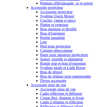
Peinture réfléchissante, or et argent
Accessoire projecteur
Accessoire projecteur
Système Quick Mount
Crochet, clamp et pince
Platine et ventouse
Bras magique et flexible
Bras d'extension
Rotule parapluie
Lest
Pied pour projecteur
Colonne télescopique
Barre pour plusieurs projecteurs
Spigot, tourelle et adaptateur
Rotule grip et bras d'extension
Système girafe et Light Boom
Bras de déport
Bras de réglage pour pantographe
Divers accessoire
Accessoire prise de vue
Accessoire prise de vue
Cadre réflecteur et diffuseur
Coupe-flux, drapeau et écran
Cadre à gélatine et réflecteur
Réflecteur et diffuseur pliant