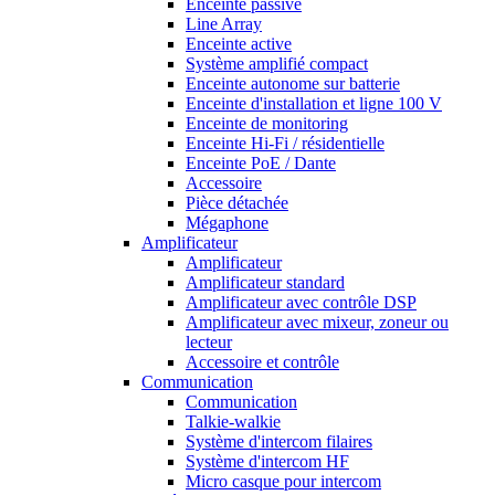
Enceinte passive
Line Array
Enceinte active
Système amplifié compact
Enceinte autonome sur batterie
Enceinte d'installation et ligne 100 V
Enceinte de monitoring
Enceinte Hi-Fi / résidentielle
Enceinte PoE / Dante
Accessoire
Pièce détachée
Mégaphone
Amplificateur
Amplificateur
Amplificateur standard
Amplificateur avec contrôle DSP
Amplificateur avec mixeur, zoneur ou
lecteur
Accessoire et contrôle
Communication
Communication
Talkie-walkie
Système d'intercom filaires
Système d'intercom HF
Micro casque pour intercom