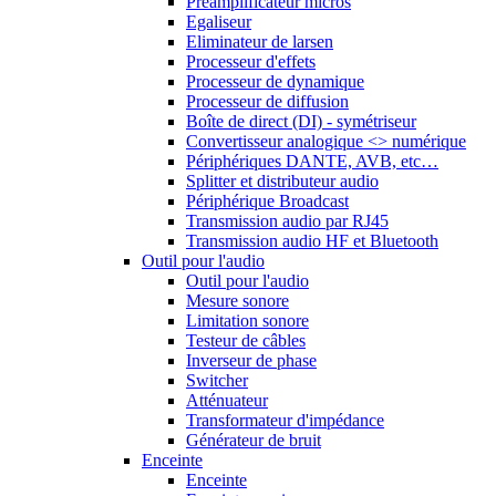
Préamplificateur micros
Egaliseur
Eliminateur de larsen
Processeur d'effets
Processeur de dynamique
Processeur de diffusion
Boîte de direct (DI) - symétriseur
Convertisseur analogique <> numérique
Périphériques DANTE, AVB, etc…
Splitter et distributeur audio
Périphérique Broadcast
Transmission audio par RJ45
Transmission audio HF et Bluetooth
Outil pour l'audio
Outil pour l'audio
Mesure sonore
Limitation sonore
Testeur de câbles
Inverseur de phase
Switcher
Atténuateur
Transformateur d'impédance
Générateur de bruit
Enceinte
Enceinte