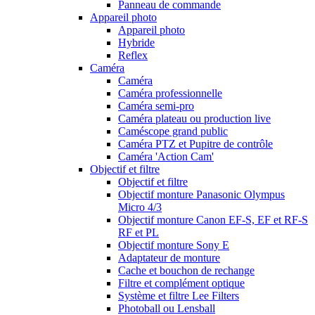
Panneau de commande
Appareil photo
Appareil photo
Hybride
Reflex
Caméra
Caméra
Caméra professionnelle
Caméra semi-pro
Caméra plateau ou production live
Caméscope grand public
Caméra PTZ et Pupitre de contrôle
Caméra 'Action Cam'
Objectif et filtre
Objectif et filtre
Objectif monture Panasonic Olympus
Micro 4/3
Objectif monture Canon EF-S, EF et RF-S
RF et PL
Objectif monture Sony E
Adaptateur de monture
Cache et bouchon de rechange
Filtre et complément optique
Système et filtre Lee Filters
Photoball ou Lensball