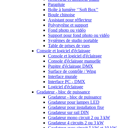
Parapluie
Boîte à lumière ‘’Soft Box’’
Boule chinoise
Assistant pour réflecteur
Polystyrène et support
Fond photo ou vidéo
Support pour fond photo ou vidéo
Systèmes de studio portable
Table de prises de vues
Console et logiciel d'éclairage
Console et logiciel d'éclairage
Console d'éclairage manuelle
Pupitre d'éclairage DMX
Surface de contrôle / Wing
Interface murale
Interface PC - DMX
Logiciel d'éclairage
Gradateur - bloc de puissance
Gradateur - bloc de puissance
Gradateur pour lampes LED
Gradateur pour installation fixe
Gradateur sur rail DIN
Gradateur mono circuit 2 ou 3 kW
Gradateur 4 circuits 2 ou 3 kW
Gradateur avec circuit 5 kW et 10 kW