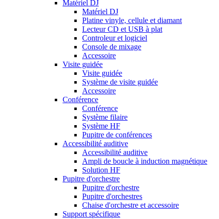
Matériel DJ
Matériel DJ
Platine vinyle, cellule et diamant
Lecteur CD et USB à plat
Controleur et logiciel
Console de mixage
Accessoire
Visite guidée
Visite guidée
Système de visite guidée
Accessoire
Conférence
Conférence
Système filaire
Système HF
Pupitre de conférences
Accessibilité auditive
Accessibilité auditive
Ampli de boucle à induction magnétique
Solution HF
Pupitre d'orchestre
Pupitre d'orchestre
Pupitre d'orchestres
Chaise d'orchestre et accessoire
Support spécifique