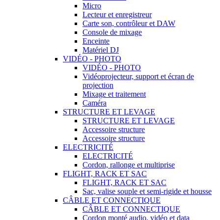
Micro
Lecteur et enregistreur
Carte son, contrôleur et DAW
Console de mixage
Enceinte
Matériel DJ
VIDÉO - PHOTO
VIDÉO - PHOTO
Vidéoprojecteur, support et écran de
projection
Mixage et traitement
Caméra
STRUCTURE ET LEVAGE
STRUCTURE ET LEVAGE
Accessoire structure
Accessoire structure
ELECTRICITÉ
ELECTRICITÉ
Cordon, rallonge et multiprise
FLIGHT, RACK ET SAC
FLIGHT, RACK ET SAC
Sac, valise souple et semi-rigide et housse
CÂBLE ET CONNECTIQUE
CÂBLE ET CONNECTIQUE
Cordon monté audio, vidéo et data