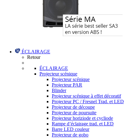
ÉCLAIRAGE
Retour
ÉCLAIRAGE
Projecteur scénique
Projecteur scénique
Projecteur PAR
Blinder
Projecteur scénique à effet décoratif
Projecteur PC / Fresnel Trad. et LED
Projecteur de découpe
Projecteur de poursuite
Projecteur horiziode et cycliode
Rampe d’éclairage trad. et LED
Barre LED couleur
Projecteur de gobo