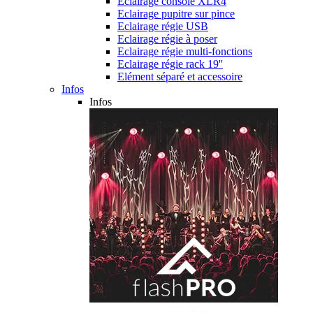
Eclairage console XLR4
Eclairage pupitre sur pince
Eclairage régie USB
Eclairage régie à poser
Eclairage régie multi-fonctions
Eclairage régie rack 19''
Elément séparé et accessoire
Infos
Infos