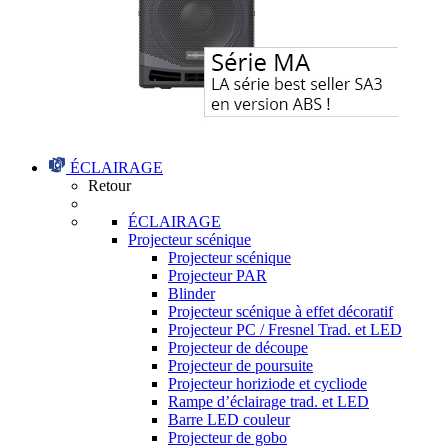
ÉCLAIRAGE
Retour
ÉCLAIRAGE
Projecteur scénique
Projecteur scénique
Projecteur PAR
Blinder
Projecteur scénique à effet décoratif
Projecteur PC / Fresnel Trad. et LED
Projecteur de découpe
Projecteur de poursuite
Projecteur horiziode et cycliode
Rampe d’éclairage trad. et LED
Barre LED couleur
Projecteur de gobo