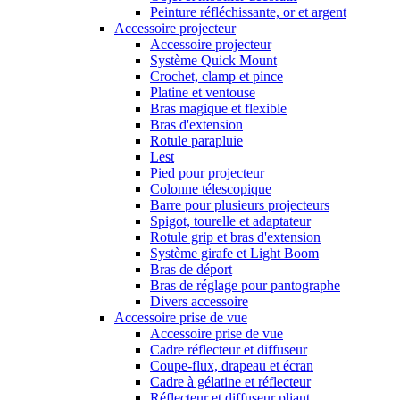
Peinture réfléchissante, or et argent
Accessoire projecteur
Accessoire projecteur
Système Quick Mount
Crochet, clamp et pince
Platine et ventouse
Bras magique et flexible
Bras d'extension
Rotule parapluie
Lest
Pied pour projecteur
Colonne télescopique
Barre pour plusieurs projecteurs
Spigot, tourelle et adaptateur
Rotule grip et bras d'extension
Système girafe et Light Boom
Bras de déport
Bras de réglage pour pantographe
Divers accessoire
Accessoire prise de vue
Accessoire prise de vue
Cadre réflecteur et diffuseur
Coupe-flux, drapeau et écran
Cadre à gélatine et réflecteur
Réflecteur et diffuseur pliant