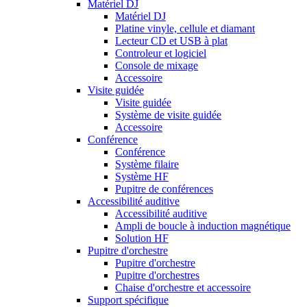
Matériel DJ
Matériel DJ
Platine vinyle, cellule et diamant
Lecteur CD et USB à plat
Controleur et logiciel
Console de mixage
Accessoire
Visite guidée
Visite guidée
Système de visite guidée
Accessoire
Conférence
Conférence
Système filaire
Système HF
Pupitre de conférences
Accessibilité auditive
Accessibilité auditive
Ampli de boucle à induction magnétique
Solution HF
Pupitre d'orchestre
Pupitre d'orchestre
Pupitre d'orchestres
Chaise d'orchestre et accessoire
Support spécifique