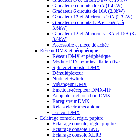
Gradateur 6 circuits de 6A (1.4kW)
Gradateur 6 circuits de 10A (2.3kW)
Gradateur 12 et 24 circuits 10A (2.3kW)
Gradateur 6 circuits 13A et 16A (3 à
3.6kW)
Gradateur 12 et 24 circuits 13A et 16A (3 à
3.6kW)
Accessoire et pièce détachée
Réseau DMX et périphérique
Réseau DMX et périphérique
Module DIN pour installation fixe
Splitter et booster DMX
Démultiplexeur
Node et Switch
Mélangeur DMX
Emetteur-récepteur DMX-HF
Adaptateur et bouchon DMX
Enregistreur DMX
Relais électromécanique
Testeur DMX
Eclairage console, régie, pupitre
Eclairage console, régie, pupitre
Eclairage console BNC
Eclairage console XLR3