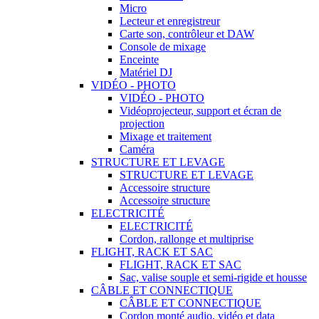
Micro
Lecteur et enregistreur
Carte son, contrôleur et DAW
Console de mixage
Enceinte
Matériel DJ
VIDÉO - PHOTO
VIDÉO - PHOTO
Vidéoprojecteur, support et écran de
projection
Mixage et traitement
Caméra
STRUCTURE ET LEVAGE
STRUCTURE ET LEVAGE
Accessoire structure
Accessoire structure
ELECTRICITÉ
ELECTRICITÉ
Cordon, rallonge et multiprise
FLIGHT, RACK ET SAC
FLIGHT, RACK ET SAC
Sac, valise souple et semi-rigide et housse
CÂBLE ET CONNECTIQUE
CÂBLE ET CONNECTIQUE
Cordon monté audio, vidéo et data