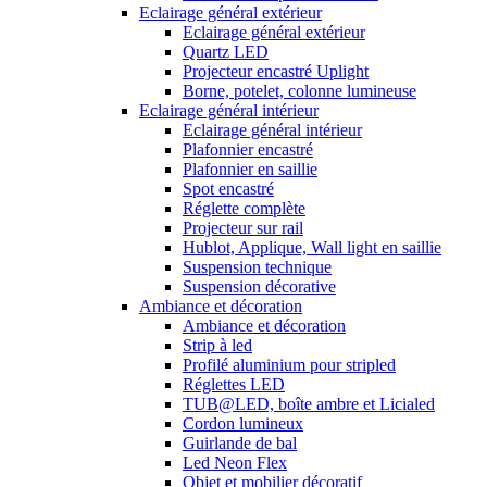
Eclairage général extérieur
Eclairage général extérieur
Quartz LED
Projecteur encastré Uplight
Borne, potelet, colonne lumineuse
Eclairage général intérieur
Eclairage général intérieur
Plafonnier encastré
Plafonnier en saillie
Spot encastré
Réglette complète
Projecteur sur rail
Hublot, Applique, Wall light en saillie
Suspension technique
Suspension décorative
Ambiance et décoration
Ambiance et décoration
Strip à led
Profilé aluminium pour stripled
Réglettes LED
TUB@LED, boîte ambre et Licialed
Cordon lumineux
Guirlande de bal
Led Neon Flex
Objet et mobilier décoratif