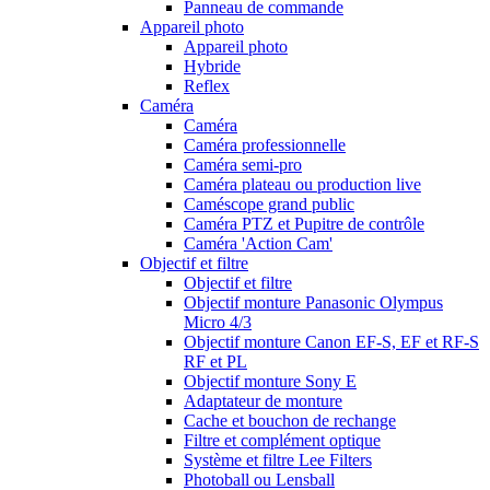
Panneau de commande
Appareil photo
Appareil photo
Hybride
Reflex
Caméra
Caméra
Caméra professionnelle
Caméra semi-pro
Caméra plateau ou production live
Caméscope grand public
Caméra PTZ et Pupitre de contrôle
Caméra 'Action Cam'
Objectif et filtre
Objectif et filtre
Objectif monture Panasonic Olympus
Micro 4/3
Objectif monture Canon EF-S, EF et RF-S
RF et PL
Objectif monture Sony E
Adaptateur de monture
Cache et bouchon de rechange
Filtre et complément optique
Système et filtre Lee Filters
Photoball ou Lensball