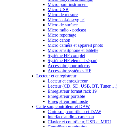
Micro pour instrument
Micro USB
Micro de mesure
Micro 'col-de-cygne'
Micro de surface
Micro radio - podcast
Micro reportage
Micro canon
Micro caméra et appareil photo
Micro smartphone et tablette
Système HF complet
Système HF élément séparé
Accessoire pour micros
Accessoire systèmes HF
Lecteur et enregistreur
Lecteur et enregistreur
Lecteur (CD, SD, USB, BT, Tuner,…)
Enregistreur format rack 19''
Enregistreur portable
Enregistreur multipiste
Carte son, contrôleur et DAW
Carte son, contrôleur et DAW
Interface audio - carte son
Clavier et contrôleur, USB et MIDI
Contrôleur monitoring