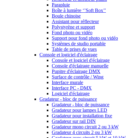
Parapluie
Boîte à lumière ‘’Soft Box’’
Boule chinoise
Assistant pour réflecteur
Polystyrène et support
Fond photo ou vidéo
Support pour fond photo ou vidéo
Systèmes de studio portable
Table de prises de vues
Console et logiciel d'éclairage
Console et logiciel d'éclairage
Console d'éclairage manuelle
Pupitre d'éclairage DMX
Surface de contrôle / Wing
Interface murale
Interface PC - DMX
Logiciel d'éclairage
Gradateur - bloc de puissance
Gradateur - bloc de puissance
Gradateur pour lampes LED
Gradateur pour installation fixe
Gradateur sur rail DIN
Gradateur mono circuit 2 ou 3 kW
Gradateur 4 circuits 2 ou 3 kW
Gradateur avec circuit 5 kW et 10 kW