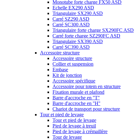
Monotube forte charge FX50 ASD
Echelle EX290 ASD
Triangulaire SX290 ASD
Carré SZ290 ASD
Carré SC300 ASD
Triangulaire forte charge SX290FC ASD
Carré forte charge SZ290FC ASD
Triangulaire SX390 ASD
Carré SC390 ASD
Accessoire structure
Accessoire structure
Collier et suspension
Embase
Kit de jonction
Accessoire spécifique
Accessoire pour totem en structure
Fixation murale et plafond
Barre d'accroche en ''T''
Barre d'accroche en ''H''
Chariot de transport pour structure
Tour et pied de levage
Tour et pied de levage
Pied de levage à treuil
Pied de levage à crémaillère
Tour de levage