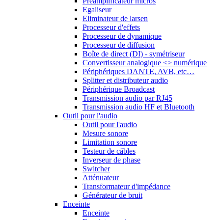
Préamplificateur micros
Egaliseur
Eliminateur de larsen
Processeur d'effets
Processeur de dynamique
Processeur de diffusion
Boîte de direct (DI) - symétriseur
Convertisseur analogique <> numérique
Périphériques DANTE, AVB, etc…
Splitter et distributeur audio
Périphérique Broadcast
Transmission audio par RJ45
Transmission audio HF et Bluetooth
Outil pour l'audio
Outil pour l'audio
Mesure sonore
Limitation sonore
Testeur de câbles
Inverseur de phase
Switcher
Atténuateur
Transformateur d'impédance
Générateur de bruit
Enceinte
Enceinte