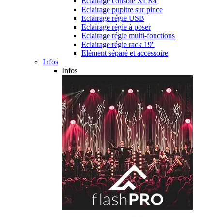
Eclairage console XLR4
Eclairage pupitre sur pince
Eclairage régie USB
Eclairage régie à poser
Eclairage régie multi-fonctions
Eclairage régie rack 19''
Elément séparé et accessoire
Infos
Infos