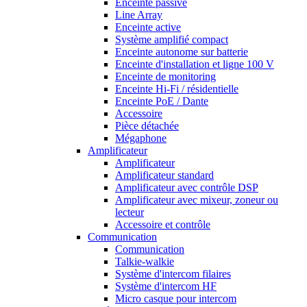
Enceinte passive
Line Array
Enceinte active
Système amplifié compact
Enceinte autonome sur batterie
Enceinte d'installation et ligne 100 V
Enceinte de monitoring
Enceinte Hi-Fi / résidentielle
Enceinte PoE / Dante
Accessoire
Pièce détachée
Mégaphone
Amplificateur
Amplificateur
Amplificateur standard
Amplificateur avec contrôle DSP
Amplificateur avec mixeur, zoneur ou
lecteur
Accessoire et contrôle
Communication
Communication
Talkie-walkie
Système d'intercom filaires
Système d'intercom HF
Micro casque pour intercom