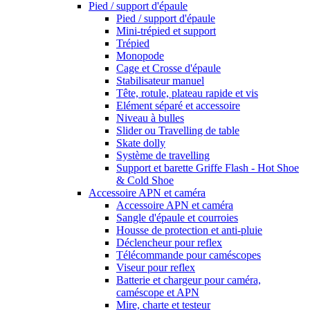
Pied / support d'épaule
Pied / support d'épaule
Mini-trépied et support
Trépied
Monopode
Cage et Crosse d'épaule
Stabilisateur manuel
Tête, rotule, plateau rapide et vis
Elément séparé et accessoire
Niveau à bulles
Slider ou Travelling de table
Skate dolly
Système de travelling
Support et barette Griffe Flash - Hot Shoe
& Cold Shoe
Accessoire APN et caméra
Accessoire APN et caméra
Sangle d'épaule et courroies
Housse de protection et anti-pluie
Déclencheur pour reflex
Télécommande pour caméscopes
Viseur pour reflex
Batterie et chargeur pour caméra,
caméscope et APN
Mire, charte et testeur