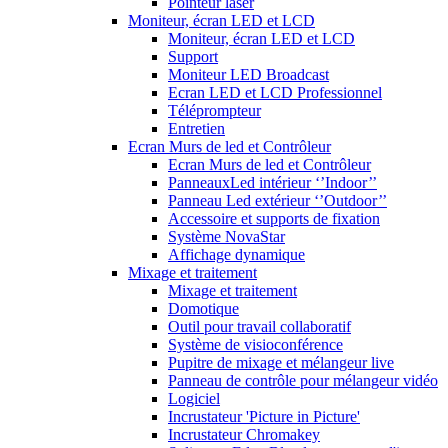
Pointeur laser
Moniteur, écran LED et LCD
Moniteur, écran LED et LCD
Support
Moniteur LED Broadcast
Ecran LED et LCD Professionnel
Téléprompteur
Entretien
Ecran Murs de led et Contrôleur
Ecran Murs de led et Contrôleur
PanneauxLed intérieur ‘’Indoor’’
Panneau Led extérieur ‘’Outdoor’’
Accessoire et supports de fixation
Système NovaStar
Affichage dynamique
Mixage et traitement
Mixage et traitement
Domotique
Outil pour travail collaboratif
Système de visioconférence
Pupitre de mixage et mélangeur live
Panneau de contrôle pour mélangeur vidéo
Logiciel
Incrustateur 'Picture in Picture'
Incrustateur Chromakey