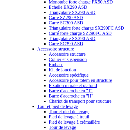
Monotube forte charge FX50 ASD
Echelle EX290 ASD
Triangulaire SX290 ASD
Carré SZ290 ASD
Carré SC300 ASD
Triangulaire forte charge SX290FC ASD
Carré forte charge SZ290FC ASD
Triangulaire SX390 ASD
Carré SC390 ASD
Accessoire structure
Accessoire structure
Collier et suspension
Embase
Kit de jonction
Accessoire spécifique
Accessoire pour totem en structure
Fixation murale et plafond
Barre d'accroche en ''T''
Barre d'accroche en ''H''
Chariot de transport pour structure
Tour et pied de levage
Tour et pied de levage
Pied de levage à treuil
Pied de levage à crémaillère
Tour de levage