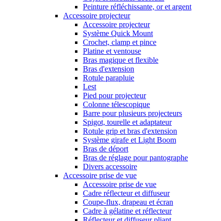
Peinture réfléchissante, or et argent
Accessoire projecteur
Accessoire projecteur
Système Quick Mount
Crochet, clamp et pince
Platine et ventouse
Bras magique et flexible
Bras d'extension
Rotule parapluie
Lest
Pied pour projecteur
Colonne télescopique
Barre pour plusieurs projecteurs
Spigot, tourelle et adaptateur
Rotule grip et bras d'extension
Système girafe et Light Boom
Bras de déport
Bras de réglage pour pantographe
Divers accessoire
Accessoire prise de vue
Accessoire prise de vue
Cadre réflecteur et diffuseur
Coupe-flux, drapeau et écran
Cadre à gélatine et réflecteur
Réflecteur et diffuseur pliant