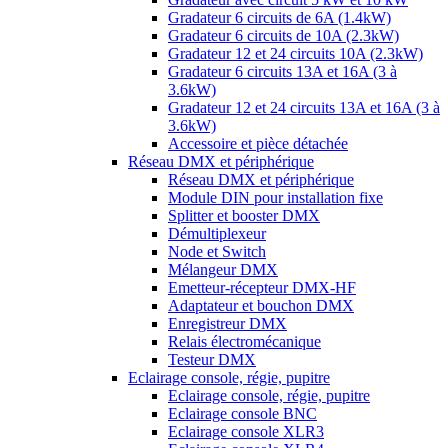
Gradateur 6 circuits de 6A (1.4kW)
Gradateur 6 circuits de 10A (2.3kW)
Gradateur 12 et 24 circuits 10A (2.3kW)
Gradateur 6 circuits 13A et 16A (3 à
3.6kW)
Gradateur 12 et 24 circuits 13A et 16A (3 à
3.6kW)
Accessoire et pièce détachée
Réseau DMX et périphérique
Réseau DMX et périphérique
Module DIN pour installation fixe
Splitter et booster DMX
Démultiplexeur
Node et Switch
Mélangeur DMX
Emetteur-récepteur DMX-HF
Adaptateur et bouchon DMX
Enregistreur DMX
Relais électromécanique
Testeur DMX
Eclairage console, régie, pupitre
Eclairage console, régie, pupitre
Eclairage console BNC
Eclairage console XLR3