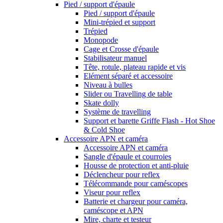
Pied / support d'épaule
Pied / support d'épaule
Mini-trépied et support
Trépied
Monopode
Cage et Crosse d'épaule
Stabilisateur manuel
Tête, rotule, plateau rapide et vis
Elément séparé et accessoire
Niveau à bulles
Slider ou Travelling de table
Skate dolly
Système de travelling
Support et barette Griffe Flash - Hot Shoe
& Cold Shoe
Accessoire APN et caméra
Accessoire APN et caméra
Sangle d'épaule et courroies
Housse de protection et anti-pluie
Déclencheur pour reflex
Télécommande pour caméscopes
Viseur pour reflex
Batterie et chargeur pour caméra,
caméscope et APN
Mire, charte et testeur