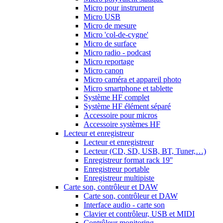
Micro pour instrument
Micro USB
Micro de mesure
Micro 'col-de-cygne'
Micro de surface
Micro radio - podcast
Micro reportage
Micro canon
Micro caméra et appareil photo
Micro smartphone et tablette
Système HF complet
Système HF élément séparé
Accessoire pour micros
Accessoire systèmes HF
Lecteur et enregistreur
Lecteur et enregistreur
Lecteur (CD, SD, USB, BT, Tuner,…)
Enregistreur format rack 19''
Enregistreur portable
Enregistreur multipiste
Carte son, contrôleur et DAW
Carte son, contrôleur et DAW
Interface audio - carte son
Clavier et contrôleur, USB et MIDI
Contrôleur monitoring