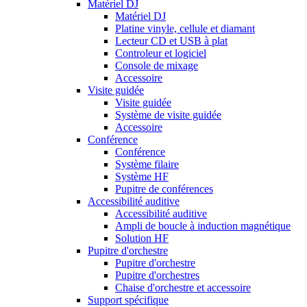
Matériel DJ
Matériel DJ
Platine vinyle, cellule et diamant
Lecteur CD et USB à plat
Controleur et logiciel
Console de mixage
Accessoire
Visite guidée
Visite guidée
Système de visite guidée
Accessoire
Conférence
Conférence
Système filaire
Système HF
Pupitre de conférences
Accessibilité auditive
Accessibilité auditive
Ampli de boucle à induction magnétique
Solution HF
Pupitre d'orchestre
Pupitre d'orchestre
Pupitre d'orchestres
Chaise d'orchestre et accessoire
Support spécifique