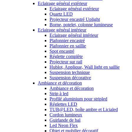
Eclairage général extérieur
Eclairage général extérieur
Quartz LED
Projecteur encastré Uplight
Borne, potelet, colonne lumineuse
Eclairage général intérieur
Eclairage général intérieur
Plafonnier encastré
Plafonnier en saillie
Spot encastré
Réglette complète
Projecteur sur rail
Hublot, Applique, Wall light en saillie
Suspension technique
Suspension décorative
Ambiance et décoration
Ambiance et décoration
Strip à led
Profilé aluminium pour stripled
Réglettes LED
TUB@LED, boîte ambre et Licialed
Cordon lumineux
Guirlande de bal
Led Neon Flex
Objet et mobilier décoratif