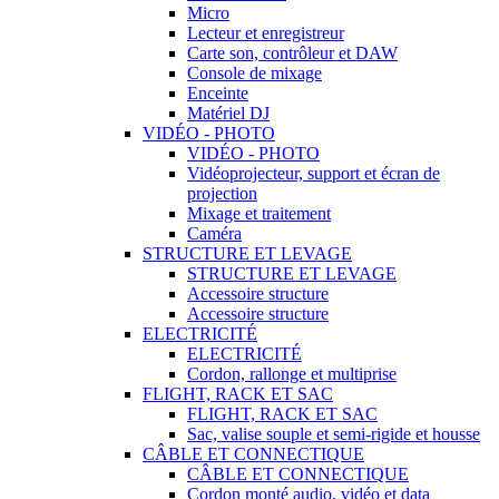
Micro
Lecteur et enregistreur
Carte son, contrôleur et DAW
Console de mixage
Enceinte
Matériel DJ
VIDÉO - PHOTO
VIDÉO - PHOTO
Vidéoprojecteur, support et écran de
projection
Mixage et traitement
Caméra
STRUCTURE ET LEVAGE
STRUCTURE ET LEVAGE
Accessoire structure
Accessoire structure
ELECTRICITÉ
ELECTRICITÉ
Cordon, rallonge et multiprise
FLIGHT, RACK ET SAC
FLIGHT, RACK ET SAC
Sac, valise souple et semi-rigide et housse
CÂBLE ET CONNECTIQUE
CÂBLE ET CONNECTIQUE
Cordon monté audio, vidéo et data