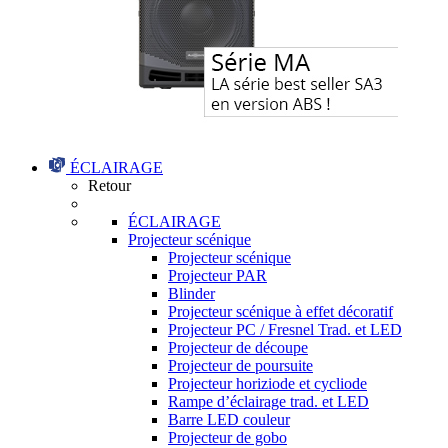
ÉCLAIRAGE
Retour
ÉCLAIRAGE
Projecteur scénique
Projecteur scénique
Projecteur PAR
Blinder
Projecteur scénique à effet décoratif
Projecteur PC / Fresnel Trad. et LED
Projecteur de découpe
Projecteur de poursuite
Projecteur horiziode et cycliode
Rampe d’éclairage trad. et LED
Barre LED couleur
Projecteur de gobo