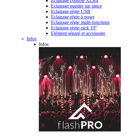
Eclairage console XLR4
Eclairage pupitre sur pince
Eclairage régie USB
Eclairage régie à poser
Eclairage régie multi-fonctions
Eclairage régie rack 19''
Elément séparé et accessoire
Infos
Infos