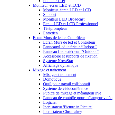
Pointeur laser
Moniteur, écran LED et LCD
Moniteur, écran LED et LCD
Support
Moniteur LED Broadcast
Ecran LED et LCD Professionnel
Téléprompteur
Entretien
Ecran Murs de led et Contrôleur
Ecran Murs de led et Contrôleur
PanneauxLed intérieur ‘’Indoor’’
Panneau Led extérieur ‘’Outdoor’’
Accessoire et supports de fixation
Système NovaStar
Affichage dynamique
Mixage et traitement
Mixage et traitement
Domotique
Outil pour travail collaboratif
Système de visioconférence
Pupitre de mixage et mélangeur live
Panneau de contrôle pour mélangeur vidéo
Logiciel
Incrustateur 'Picture in Picture'
Incrustateur Chromakey