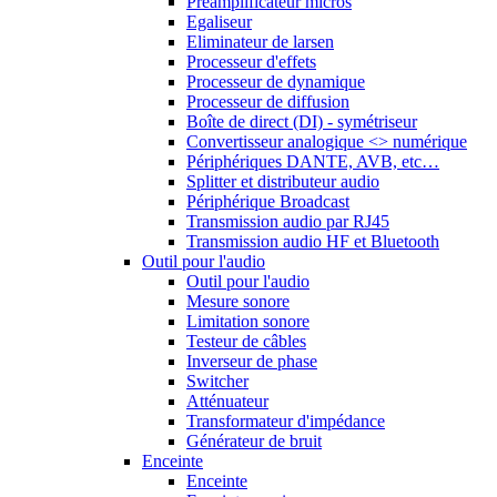
Préamplificateur micros
Egaliseur
Eliminateur de larsen
Processeur d'effets
Processeur de dynamique
Processeur de diffusion
Boîte de direct (DI) - symétriseur
Convertisseur analogique <> numérique
Périphériques DANTE, AVB, etc…
Splitter et distributeur audio
Périphérique Broadcast
Transmission audio par RJ45
Transmission audio HF et Bluetooth
Outil pour l'audio
Outil pour l'audio
Mesure sonore
Limitation sonore
Testeur de câbles
Inverseur de phase
Switcher
Atténuateur
Transformateur d'impédance
Générateur de bruit
Enceinte
Enceinte