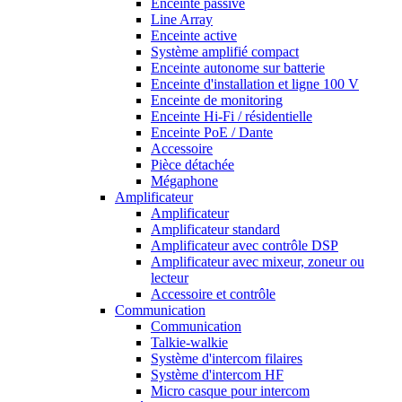
Enceinte passive
Line Array
Enceinte active
Système amplifié compact
Enceinte autonome sur batterie
Enceinte d'installation et ligne 100 V
Enceinte de monitoring
Enceinte Hi-Fi / résidentielle
Enceinte PoE / Dante
Accessoire
Pièce détachée
Mégaphone
Amplificateur
Amplificateur
Amplificateur standard
Amplificateur avec contrôle DSP
Amplificateur avec mixeur, zoneur ou
lecteur
Accessoire et contrôle
Communication
Communication
Talkie-walkie
Système d'intercom filaires
Système d'intercom HF
Micro casque pour intercom