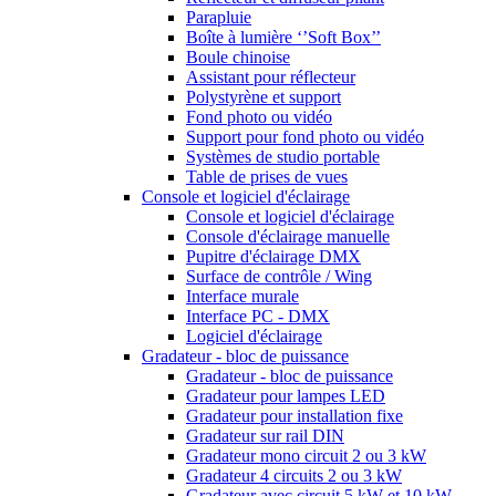
Parapluie
Boîte à lumière ‘’Soft Box’’
Boule chinoise
Assistant pour réflecteur
Polystyrène et support
Fond photo ou vidéo
Support pour fond photo ou vidéo
Systèmes de studio portable
Table de prises de vues
Console et logiciel d'éclairage
Console et logiciel d'éclairage
Console d'éclairage manuelle
Pupitre d'éclairage DMX
Surface de contrôle / Wing
Interface murale
Interface PC - DMX
Logiciel d'éclairage
Gradateur - bloc de puissance
Gradateur - bloc de puissance
Gradateur pour lampes LED
Gradateur pour installation fixe
Gradateur sur rail DIN
Gradateur mono circuit 2 ou 3 kW
Gradateur 4 circuits 2 ou 3 kW
Gradateur avec circuit 5 kW et 10 kW