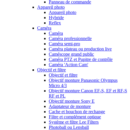
Panneau de commande
Appareil photo
Appareil photo
Hybride
Reflex
Caméra
Caméra
Caméra professionnelle
Caméra semi-pro
Caméra plateau ou production live
Caméscope grand public
Caméra PTZ et Pupitre de contrôle
Caméra 'Action Cam'
Objectif et filtre
Objectif et filtre
Objectif monture Panasonic Olympus
Micro 4/3
Objectif monture Canon EF-S, EF et RF-S
RF et PL
Objectif monture Sony E
Adaptateur de monture
Cache et bouchon de rechange
Filtre et complément optique
Système et filtre Lee Filters
Photoball ou Lensball