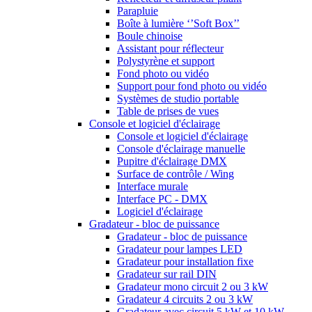
Parapluie
Boîte à lumière ‘’Soft Box’’
Boule chinoise
Assistant pour réflecteur
Polystyrène et support
Fond photo ou vidéo
Support pour fond photo ou vidéo
Systèmes de studio portable
Table de prises de vues
Console et logiciel d'éclairage
Console et logiciel d'éclairage
Console d'éclairage manuelle
Pupitre d'éclairage DMX
Surface de contrôle / Wing
Interface murale
Interface PC - DMX
Logiciel d'éclairage
Gradateur - bloc de puissance
Gradateur - bloc de puissance
Gradateur pour lampes LED
Gradateur pour installation fixe
Gradateur sur rail DIN
Gradateur mono circuit 2 ou 3 kW
Gradateur 4 circuits 2 ou 3 kW
Gradateur avec circuit 5 kW et 10 kW