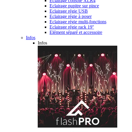
Eclairage console XLR4
Eclairage pupitre sur pince
Eclairage régie USB
Eclairage régie à poser
Eclairage régie multi-fonctions
Eclairage régie rack 19''
Elément séparé et accessoire
Infos
Infos