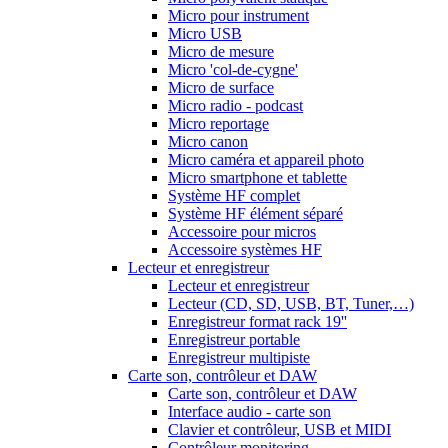
Micro pour instrument
Micro USB
Micro de mesure
Micro 'col-de-cygne'
Micro de surface
Micro radio - podcast
Micro reportage
Micro canon
Micro caméra et appareil photo
Micro smartphone et tablette
Système HF complet
Système HF élément séparé
Accessoire pour micros
Accessoire systèmes HF
Lecteur et enregistreur
Lecteur et enregistreur
Lecteur (CD, SD, USB, BT, Tuner,…)
Enregistreur format rack 19''
Enregistreur portable
Enregistreur multipiste
Carte son, contrôleur et DAW
Carte son, contrôleur et DAW
Interface audio - carte son
Clavier et contrôleur, USB et MIDI
Contrôleur monitoring