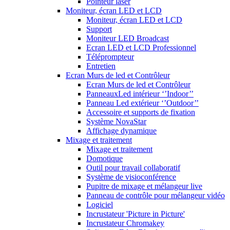
Pointeur laser
Moniteur, écran LED et LCD
Moniteur, écran LED et LCD
Support
Moniteur LED Broadcast
Ecran LED et LCD Professionnel
Téléprompteur
Entretien
Ecran Murs de led et Contrôleur
Ecran Murs de led et Contrôleur
PanneauxLed intérieur ‘’Indoor’’
Panneau Led extérieur ‘’Outdoor’’
Accessoire et supports de fixation
Système NovaStar
Affichage dynamique
Mixage et traitement
Mixage et traitement
Domotique
Outil pour travail collaboratif
Système de visioconférence
Pupitre de mixage et mélangeur live
Panneau de contrôle pour mélangeur vidéo
Logiciel
Incrustateur 'Picture in Picture'
Incrustateur Chromakey