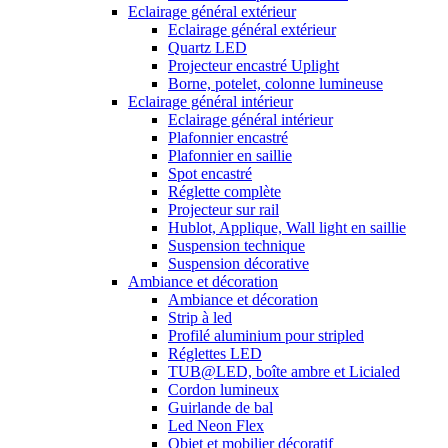
Eclairage général extérieur
Eclairage général extérieur
Quartz LED
Projecteur encastré Uplight
Borne, potelet, colonne lumineuse
Eclairage général intérieur
Eclairage général intérieur
Plafonnier encastré
Plafonnier en saillie
Spot encastré
Réglette complète
Projecteur sur rail
Hublot, Applique, Wall light en saillie
Suspension technique
Suspension décorative
Ambiance et décoration
Ambiance et décoration
Strip à led
Profilé aluminium pour stripled
Réglettes LED
TUB@LED, boîte ambre et Licialed
Cordon lumineux
Guirlande de bal
Led Neon Flex
Objet et mobilier décoratif