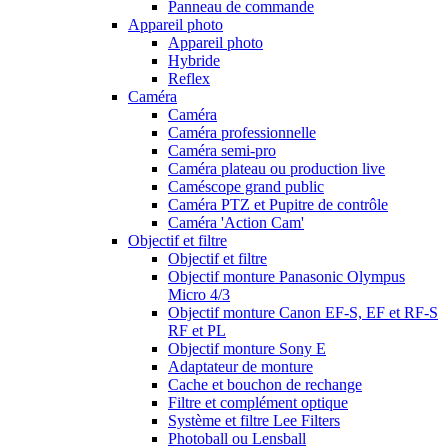
Panneau de commande
Appareil photo
Appareil photo
Hybride
Reflex
Caméra
Caméra
Caméra professionnelle
Caméra semi-pro
Caméra plateau ou production live
Caméscope grand public
Caméra PTZ et Pupitre de contrôle
Caméra 'Action Cam'
Objectif et filtre
Objectif et filtre
Objectif monture Panasonic Olympus
Micro 4/3
Objectif monture Canon EF-S, EF et RF-S
RF et PL
Objectif monture Sony E
Adaptateur de monture
Cache et bouchon de rechange
Filtre et complément optique
Système et filtre Lee Filters
Photoball ou Lensball