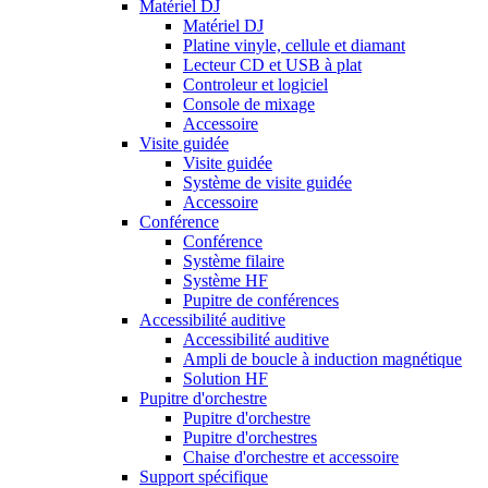
Matériel DJ
Matériel DJ
Platine vinyle, cellule et diamant
Lecteur CD et USB à plat
Controleur et logiciel
Console de mixage
Accessoire
Visite guidée
Visite guidée
Système de visite guidée
Accessoire
Conférence
Conférence
Système filaire
Système HF
Pupitre de conférences
Accessibilité auditive
Accessibilité auditive
Ampli de boucle à induction magnétique
Solution HF
Pupitre d'orchestre
Pupitre d'orchestre
Pupitre d'orchestres
Chaise d'orchestre et accessoire
Support spécifique