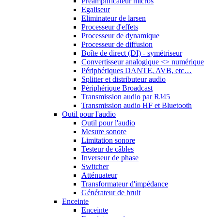
Préamplificateur micros
Egaliseur
Eliminateur de larsen
Processeur d'effets
Processeur de dynamique
Processeur de diffusion
Boîte de direct (DI) - symétriseur
Convertisseur analogique <> numérique
Périphériques DANTE, AVB, etc…
Splitter et distributeur audio
Périphérique Broadcast
Transmission audio par RJ45
Transmission audio HF et Bluetooth
Outil pour l'audio
Outil pour l'audio
Mesure sonore
Limitation sonore
Testeur de câbles
Inverseur de phase
Switcher
Atténuateur
Transformateur d'impédance
Générateur de bruit
Enceinte
Enceinte