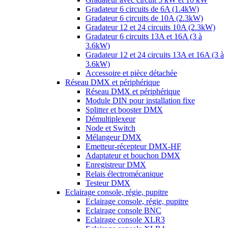
Gradateur 6 circuits de 6A (1.4kW)
Gradateur 6 circuits de 10A (2.3kW)
Gradateur 12 et 24 circuits 10A (2.3kW)
Gradateur 6 circuits 13A et 16A (3 à
3.6kW)
Gradateur 12 et 24 circuits 13A et 16A (3 à
3.6kW)
Accessoire et pièce détachée
Réseau DMX et périphérique
Réseau DMX et périphérique
Module DIN pour installation fixe
Splitter et booster DMX
Démultiplexeur
Node et Switch
Mélangeur DMX
Emetteur-récepteur DMX-HF
Adaptateur et bouchon DMX
Enregistreur DMX
Relais électromécanique
Testeur DMX
Eclairage console, régie, pupitre
Eclairage console, régie, pupitre
Eclairage console BNC
Eclairage console XLR3