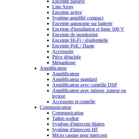
Enceinte passive
Line Array
Enceinte active
Système amplifié compact
Enceinte autonome sur batterie
Enceinte d'installation et ligne 100 V
Enceinte de monitoring
Enceinte Hi-Fi / résidentielle
Enceinte PoE / Dante
Accessoire
Pièce détachée
Mégaphone
Amplificateur
Amplificateur
Amplificateur standard
Amplificateur avec contrôle DSP
Amplificateur avec mixeur, zoneur ou
lecteur
Accessoire et contrôle
Communication
Communication
Talkie-walkie
Système d'intercom filaires
Système d'intercom HF
Micro casque pour intercom