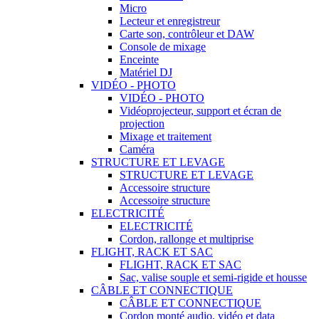
Micro
Lecteur et enregistreur
Carte son, contrôleur et DAW
Console de mixage
Enceinte
Matériel DJ
VIDÉO - PHOTO
VIDÉO - PHOTO
Vidéoprojecteur, support et écran de
projection
Mixage et traitement
Caméra
STRUCTURE ET LEVAGE
STRUCTURE ET LEVAGE
Accessoire structure
Accessoire structure
ELECTRICITÉ
ELECTRICITÉ
Cordon, rallonge et multiprise
FLIGHT, RACK ET SAC
FLIGHT, RACK ET SAC
Sac, valise souple et semi-rigide et housse
CÂBLE ET CONNECTIQUE
CÂBLE ET CONNECTIQUE
Cordon monté audio, vidéo et data