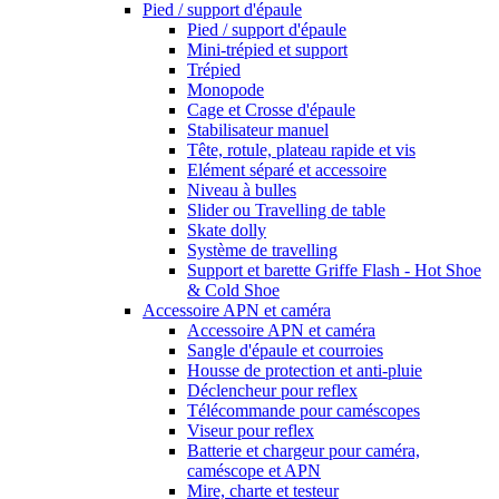
Pied / support d'épaule
Pied / support d'épaule
Mini-trépied et support
Trépied
Monopode
Cage et Crosse d'épaule
Stabilisateur manuel
Tête, rotule, plateau rapide et vis
Elément séparé et accessoire
Niveau à bulles
Slider ou Travelling de table
Skate dolly
Système de travelling
Support et barette Griffe Flash - Hot Shoe
& Cold Shoe
Accessoire APN et caméra
Accessoire APN et caméra
Sangle d'épaule et courroies
Housse de protection et anti-pluie
Déclencheur pour reflex
Télécommande pour caméscopes
Viseur pour reflex
Batterie et chargeur pour caméra,
caméscope et APN
Mire, charte et testeur