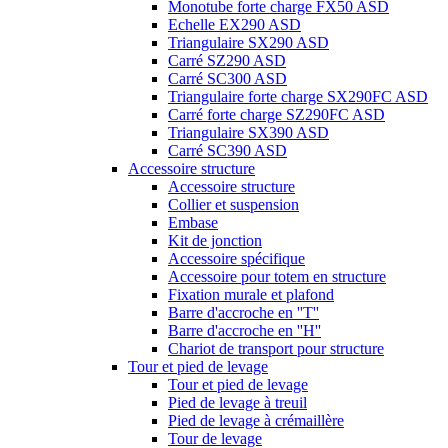
Monotube forte charge FX50 ASD
Echelle EX290 ASD
Triangulaire SX290 ASD
Carré SZ290 ASD
Carré SC300 ASD
Triangulaire forte charge SX290FC ASD
Carré forte charge SZ290FC ASD
Triangulaire SX390 ASD
Carré SC390 ASD
Accessoire structure
Accessoire structure
Collier et suspension
Embase
Kit de jonction
Accessoire spécifique
Accessoire pour totem en structure
Fixation murale et plafond
Barre d'accroche en ''T''
Barre d'accroche en ''H''
Chariot de transport pour structure
Tour et pied de levage
Tour et pied de levage
Pied de levage à treuil
Pied de levage à crémaillère
Tour de levage